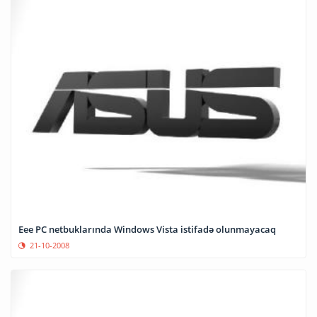
Eee PC netbuklarında Windows Vista istifadə olunmayacaq
21-10-2008