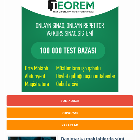
SON XƏBƏR
POPULYAR
YAZARLAR
Danimarka məktəblərdə süni