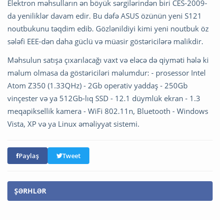
Elektron məhsulların ən böyük sərgilərindən biri CES-2009-
da yeniliklər davam edir. Bu dəfə ASUS özünün yeni S121
noutbukunu təqdim edib. Gözlənildiyi kimi yeni noutbuk öz
sələfi EEE-dən daha güclü və müasir göstəricilərə malikdir.
Məhsulun satışa çıxarılacağı vaxt və eləcə də qiyməti hələ ki
məlum olmasa da göstəriciləri məlumdur: - prosessor Intel
Atom Z350 (1.33QHz) - 2Gb operativ yaddaş - 250Gb
vinçester və ya 512Gb-lıq SSD - 12.1 düymlük ekran - 1.3
meqapiksellik kamera - WiFi 802.11n, Bluetooth - Windows
Vista, ХР və ya Linux əməliyyat sistemi.
Paylaş
Tweet
ŞƏRHLƏR