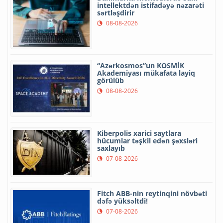
intellektdən istifadəyə nəzarəti
sərtləşdirir
08-08-2026
“Azərkosmos”un KOSMİK
Akademiyası mükafata layiq
görülüb
08-08-2026
Kiberpolis xarici saytlara
hücumlar təşkil edən şəxsləri
saxlayıb
07-08-2026
Fitch ABB-nin reytinqini növbəti
dəfə yüksəltdi!
07-08-2026