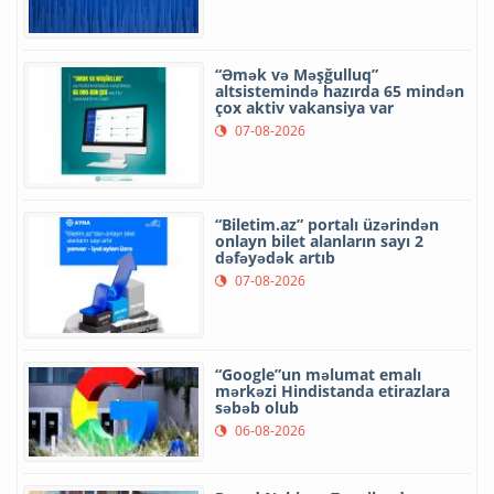
“Əmək və Məşğulluq”
altsistemində hazırda 65 mindən
çox aktiv vakansiya var
07-08-2026
“Biletim.az” portalı üzərindən
onlayn bilet alanların sayı 2
dəfəyədək artıb
07-08-2026
“Google”un məlumat emalı
mərkəzi Hindistanda etirazlara
səbəb olub
06-08-2026