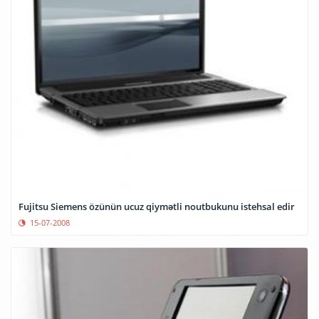
Fujitsu Siemens özünün ucuz qiymətli noutbukunu istehsal edir
15-07-2008