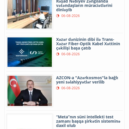
Rəşad Nəbiyev Zəngilanda
vətəndaşların müraciətlərini
dinləyib
06-08-2026
Xəzər dənizinin dibi ilə Trans-
Xəzər Fiber-Optik Kabel Xəttinin
çəkilişi başa çatıb
06-08-2026
AZCON-a "Azərkosmos"la bağlı
yeni səlahiyyətlər verilib
06-08-2026
“Meta”nın süni intellekti test
zamanı başqa şirkətin sisteminə
daxil olub