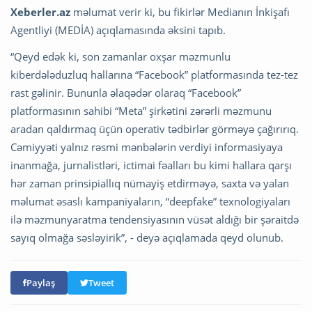
Xeberler.az
məlumat verir ki, bu fikirlər Medianın İnkişafı
Agentliyi (MEDİA) açıqlamasında əksini tapıb.
“Qeyd edək ki, son zamanlar oxşar məzmunlu
kiberdələduzluq hallarına “Facebook” platformasında tez-tez
rast gəlinir. Bununla əlaqədər olaraq “Facebook”
platformasının sahibi “Meta” şirkətini zərərli məzmunu
aradan qaldırmaq üçün operativ tədbirlər görməyə çağırırıq.
Cəmiyyəti yalnız rəsmi mənbələrin verdiyi informasiyaya
inanmağa, jurnalistləri, ictimai fəalları bu kimi hallara qarşı
hər zaman prinsipiallıq nümayiş etdirməyə, saxta və yalan
məlumat əsaslı kampaniyaların, “deepfake” texnologiyaları
ilə məzmunyaratma tendensiyasının vüsət aldığı bir şəraitdə
sayıq olmağa səsləyirik”, - deyə açıqlamada qeyd olunub.
Paylaş
Tweet