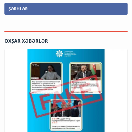
ŞƏRHLƏR
OXŞAR XƏBƏRLƏR