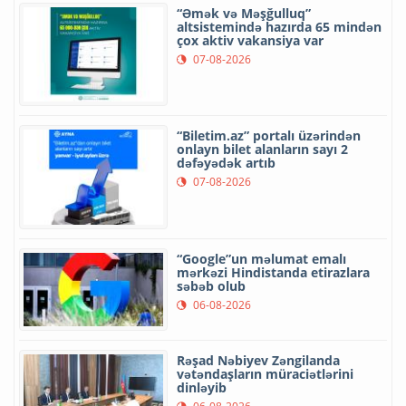
“Əmək və Məşğulluq”
altsistemində hazırda 65 mindən
çox aktiv vakansiya var
07-08-2026
“Biletim.az” portalı üzərindən
onlayn bilet alanların sayı 2
dəfəyədək artıb
07-08-2026
“Google”un məlumat emalı
mərkəzi Hindistanda etirazlara
səbəb olub
06-08-2026
Rəşad Nəbiyev Zəngilanda
vətəndaşların müraciətlərini
dinləyib