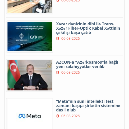
06-08-2026
Xəzər dənizinin dibi ilə Trans-
Xəzər Fiber-Optik Kabel Xəttinin
çəkilişi başa çatıb
06-08-2026
AZCON-a "Azərkosmos"la bağlı
yeni səlahiyyətlər verilib
06-08-2026
“Meta”nın süni intellekti test
zamanı başqa şirkətin sisteminə
daxil olub
06-08-2026