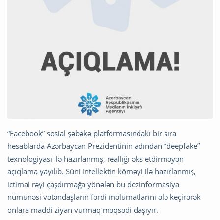
“Facebook” sosial şəbəkə platformasındakı bir sıra
hesablarda Azərbaycan Prezidentinin adından “deepfake”
texnologiyası ilə hazırlanmış, reallığı əks etdirməyən
açıqlama yayılıb. Süni intellektin köməyi ilə hazırlanmış,
ictimai rəyi çaşdırmağa yönələn bu dezinformasiya
nümunəsi vətəndaşların fərdi məlumatlarını ələ keçirərək
onlara maddi ziyan vurmaq məqsədi daşıyır.