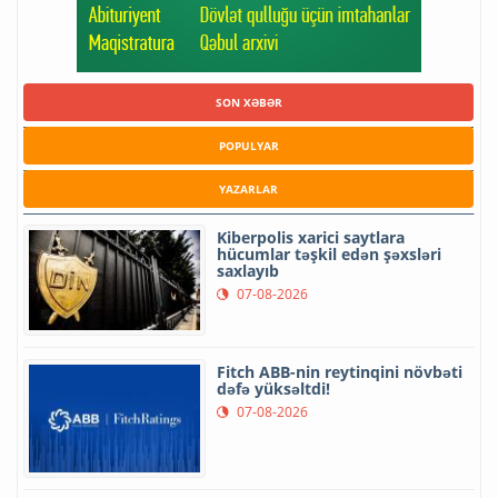
SON XƏBƏR
POPULYAR
YAZARLAR
Kiberpolis xarici saytlara
hücumlar təşkil edən şəxsləri
saxlayıb
07-08-2026
Fitch ABB-nin reytinqini növbəti
dəfə yüksəltdi!
07-08-2026