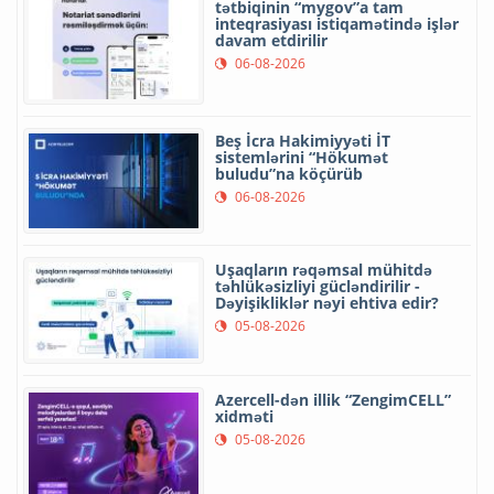
tətbiqinin “mygov”a tam
inteqrasiyası istiqamətində işlər
davam etdirilir
06-08-2026
Beş İcra Hakimiyyəti İT
sistemlərini “Hökumət
buludu”na köçürüb
06-08-2026
Uşaqların rəqəmsal mühitdə
təhlükəsizliyi gücləndirilir -
Dəyişikliklər nəyi ehtiva edir?
05-08-2026
Azercell-dən illik “ZengimCELL”
xidməti
05-08-2026