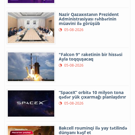
Nazir Qazaxıstanın Prezident
Administrasiyası rəhbərinin
müavini ilə görüşüb
05-08-2026
"Falcon 9" raketinin bir hissəsi
Ayla toqquşacaq
05-08-2026
“SpaceX” orbitə 10 milyon tona
qədər yük çıxarmağı planlaşdırır
05-08-2026
Bakcell rouminqi ilə yay tətilində
dünyanı kəşf et