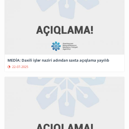
MEDİA: Daxili işlər naziri adından saxta açıqlama yayılıb
22-07-2025