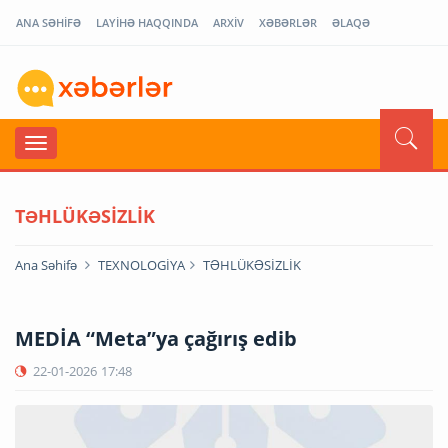
ANA SƏHİFƏ
LAYİHƏ HAQQINDA
ARXİV
XƏBƏRLƏR
ƏLAQƏ
TƏHLÜKƏSİZLİK
Ana Səhifə
TEXNOLOGİYA
TƏHLÜKƏSİZLİK
MEDİA “Meta”ya çağırış edib
22-01-2026
17:48