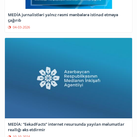
MEDİA jurnalistləri yalnız rəsmi mənbələrə istinad etməyə
çağırıb
04-03-2026
MEDİA: “EekadFacts” internet resursunda yayılan məlumatlar
reallığı əks etdirmir
10-10-2024