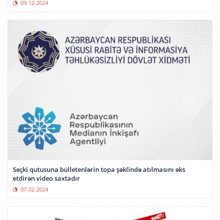
09-12-2024
Seçki qutusuna bülletenlərin topa şəklində atılmasını əks
etdirən video saxtadır
07-02-2024