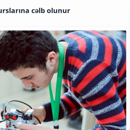
rslarına cəlb olunur