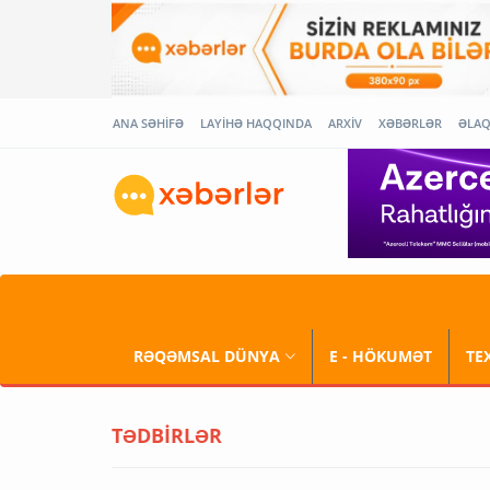
ANA SƏHİFƏ
LAYİHƏ HAQQINDA
ARXİV
XƏBƏRLƏR
ƏLA
RƏQƏMSAL DÜNYA
E - HÖKUMƏT
TE
TƏDBİRLƏR