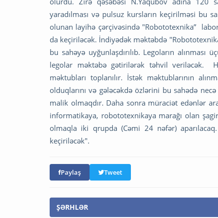
olurdu. Zirə qəsəbəsi N.Yaqubov adına 120 s
yaradılması və pulsuz kursların keçirilməsi bu sa
olunan layihə çərçivəsində "Robototexnika” labora
da keçiriləcək. İndiyədək məktəbdə "Robototexnika
bu sahəyə uyğunlaşdırılıb. Legoların alınması üçü
legolar məktəbə gətirilərək təhvil veriləcək. 
məktubları toplanılır. İstək məktublarının al
olduqlarını və gələcəkdə özlərini bu sahədə necə r
malik olmaqdır. Daha sonra müraciət edənlər ara
informatikaya, robototexnikaya marağı olan şagir
olmaqla iki qrupda (Cəmi 24 nəfər) aparılaca
keçiriləcək".
Paylaş
Tweet
ŞƏRHLƏR