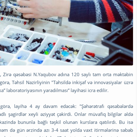
nu, Zirə qəsəbəsi N.Yaqubov adına 120 saylı tam orta məktəbin
ə, Təhsil Nazirliyinin "Təhsildə inkişaf və innovasiyalar üzrə
 laboratoriyasının yaradılması” layihəsi icra edilir.
 görə, layihə 4 ay davam edəcək: "Şəhərətrafı qəsəbələrdə
ı şagirdlər xeyli əziyyət çəkirdi. Onlar müvafiq bilgilər əldə
zində bununla bağlı təşkil olunan kurslara qatılırdı. Bu isə
 həm də gün ərzində azı 3-4 saat yolda vaxt itirmələrinə səbəb