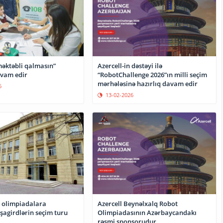
məktəbli qalmasın”
Azercell-in dəstəyi ilə
avam edir
“RobotChallenge 2026”ın milli seçim
mərhələsinə hazırlıq davam edir
6
13-02-2026
 olimpiadalara
Azercell Beynəlxalq Robot
şagirdlərin seçim turu
Olimpiadasının Azərbaycandakı
rəsmi sponsorudur