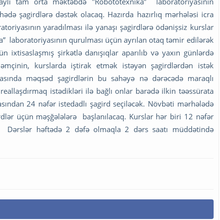
aylı tam orta məktəbdə "Robototexnika” laboratoriyasının
hədə şagirdlərə dəstək olacaq. Hazırda hazırlıq mərhələsi icra
toriyasının yaradılması ilə yanaşı şagirdlərə ödənişsiz kurslar
” laboratoriyasının qurulması üçün ayrılan otaq təmir edilərək
n ixtisaslaşmış şirkətlə danışıqlar aparılıb və yaxın günlərdə
Həmçinin, kurslarda iştirak etmək istəyən şagirdlərdən istək
ınmasında məqsəd şagirdlərin bu sahəyə nə dərəcədə maraqlı
eallaşdırmaq istədikləri ilə bağlı onlar barədə ilkin təəssürata
sından 24 nəfər istedadlı şagird seçiləcək. Növbəti mərhələdə
dlər üçün məşğələlərə başlanılacaq. Kurslar hər biri 12 nəfər
q. Dərslər həftədə 2 dəfə olmaqla 2 dərs saatı müddətində