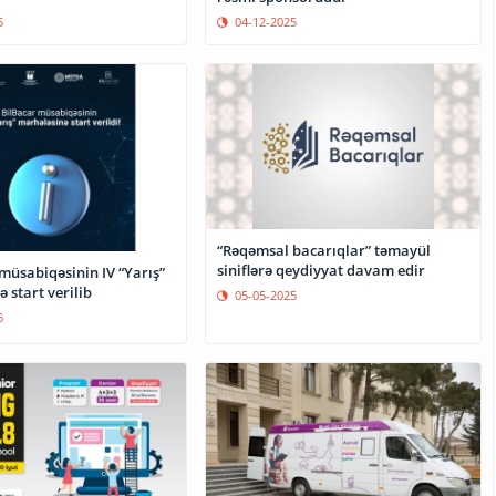
5
04-12-2025
“Rəqəmsal bacarıqlar” təmayül
siniflərə qeydiyyat davam edir
müsabiqəsinin IV “Yarış”
 start verilib
05-05-2025
6