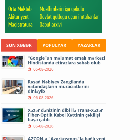
SON XƏBƏR
POPULYAR
YAZARLAR
“Google”un məlumat emalı mərkəzi
Hindistanda etirazlara səbəb olub
06-08-2026
Rəşad Nəbiyev Zəngilanda
vətəndaşların müraciətlərini
dinləyib
06-08-2026
Xəzər dənizinin dibi ilə Trans-Xəzər
Fiber-Optik Kabel Xəttinin çəkilişi
başa çatıb
06-08-2026
AZCON-a "Azərkosmos"la bağlı yeni