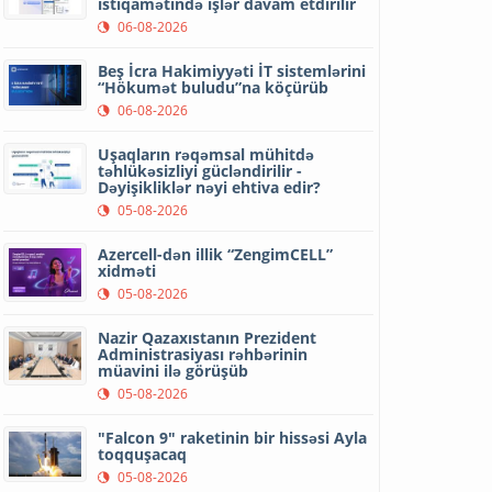
istiqamətində işlər davam etdirilir
06-08-2026
Beş İcra Hakimiyyəti İT sistemlərini
“Hökumət buludu”na köçürüb
06-08-2026
Uşaqların rəqəmsal mühitdə
təhlükəsizliyi gücləndirilir -
Dəyişikliklər nəyi ehtiva edir?
05-08-2026
Azercell-dən illik “ZengimCELL”
xidməti
05-08-2026
Nazir Qazaxıstanın Prezident
Administrasiyası rəhbərinin
müavini ilə görüşüb
05-08-2026
"Falcon 9" raketinin bir hissəsi Ayla
toqquşacaq
05-08-2026