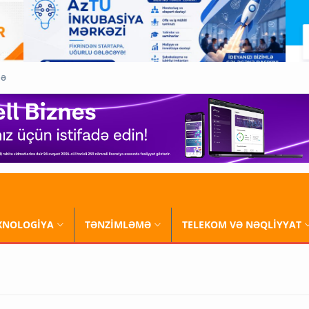
QƏ
XNOLOGİYA
TƏNZİMLƏMƏ
TELEKOM VƏ NƏQLİYYAT