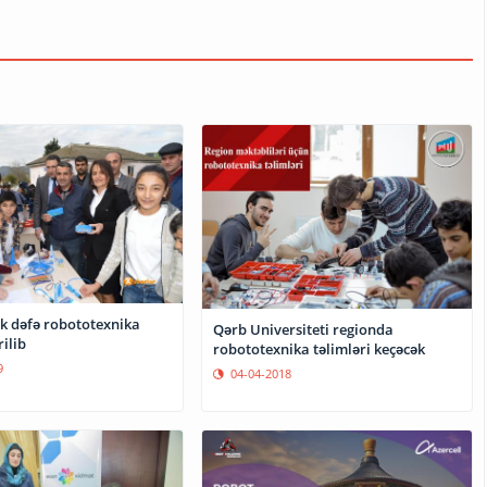
lk dəfə robototexnika
Qərb Universiteti regionda
rilib
robototexnika təlimləri keçəcək
9
04-04-2018