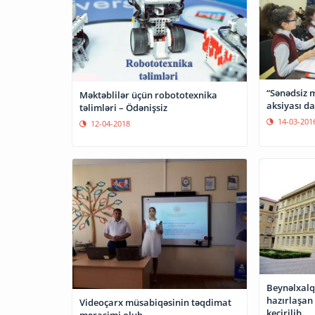
“Sənədsiz 
Məktəblilər üçün robototexnika
aksiyası d
təlimləri – Ödənişsiz
14-03-201
12-04-2018
Beynəlxalq
hazırlaşan 
Videoçarx müsabiqəsinin təqdimat
keçirilib