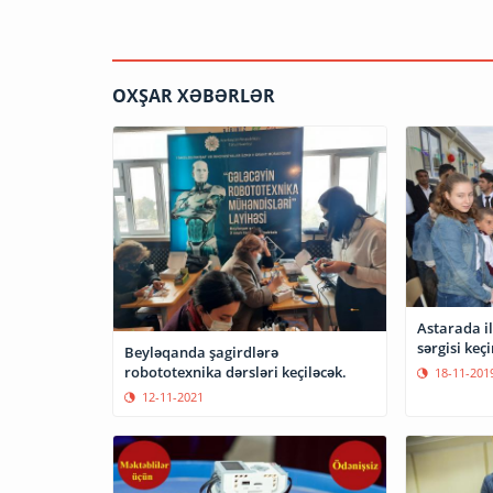
OXŞAR XƏBƏRLƏR
Astarada i
sərgisi keçi
Beyləqanda şagirdlərə
robototexnika dərsləri keçiləcək.
18-11-201
12-11-2021