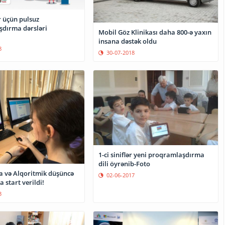
r üçün pulsuz
dırma dərsləri
Mobil Göz Klinikası daha 800-ə yaxın
insana dəstək oldu
8
30-07-2018
1-ci siniflər yeni proqramlaşdırma
dili öyrənib-Foto
a və Alqoritmik düşüncə
02-06-2017
 start verildi!
3