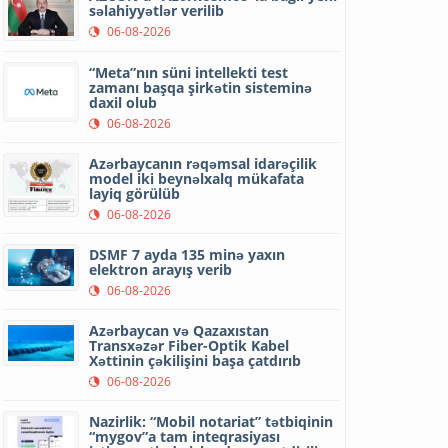
səlahiyyətlər verilib
06-08-2026
“Meta”nın süni intellekti test
zamanı başqa şirkətin sisteminə
daxil olub
06-08-2026
Azərbaycanın rəqəmsal idarəçilik
model iki beynəlxalq mükafata
layiq görülüb
06-08-2026
DSMF 7 ayda 135 minə yaxın
elektron arayış verib
06-08-2026
Azərbaycan və Qazaxıstan
Transxəzər Fiber-Optik Kabel
Xəttinin çəkilişini başa çatdırıb
06-08-2026
Nazirlik: “Mobil notariat” tətbiqinin
“mygov”a tam inteqrasiyası