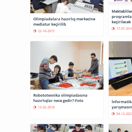
Məktəblilə
proqramlaş
Olimpiadalara hazırlıq mərkəzinə
keçiriləcək
mediatur keçirilib
17-07-201
22-10-2015
Robototexnika olimpiadasına
hazırlıqlar necə gedir?-Foto
İnformatik
yarışmasına
15-02-2018
04-12-202