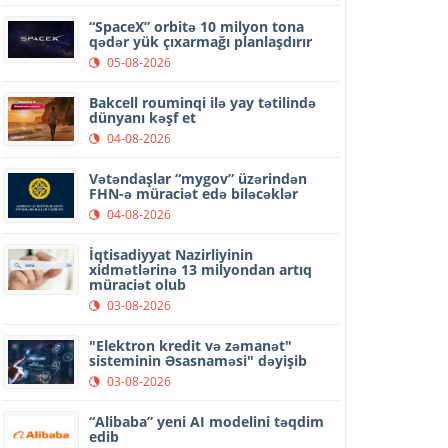
“SpaceX” orbitə 10 milyon tona
qədər yük çıxarmağı planlaşdırır
05-08-2026
Bakcell rouminqi ilə yay tətilində
dünyanı kəşf et
04-08-2026
Vətəndaşlar “mygov” üzərindən
FHN-ə müraciət edə biləcəklər
04-08-2026
İqtisadiyyat Nazirliyinin
xidmətlərinə 13 milyondan artıq
müraciət olub
03-08-2026
"Elektron kredit və zəmanət"
sisteminin Əsasnaməsi" dəyişib
03-08-2026
“Alibaba” yeni AI modelini təqdim
edib