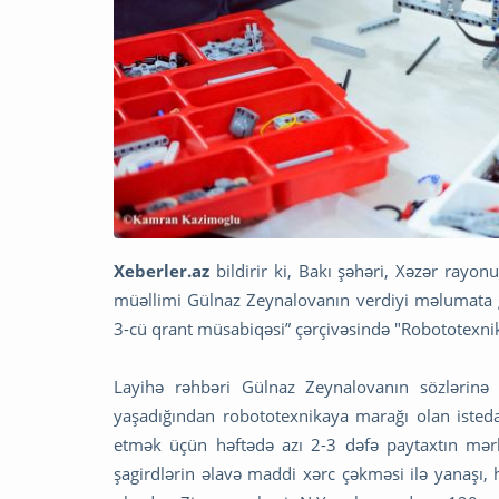
Xeberler.az
bildirir ki, Bakı şəhəri, Xəzər rayo
müəllimi Gülnaz Zeynalovanın verdiyi məlumata gör
3-cü qrant müsabiqəsi” çərçivəsində "Robototexnika”
Layihə rəhbəri Gülnaz Zeynalovanın sözlərinə
yaşadığından robototexnikaya marağı olan istedadl
etmək üçün həftədə azı 2-3 dəfə paytaxtın mərkə
şagirdlərin əlavə maddi xərc çəkməsi ilə yanaşı,