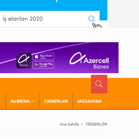
RUBRİKA
TƏDBİRLƏR
MÜSAHİBƏ
Ana Səhifə
TƏDBİRLƏR