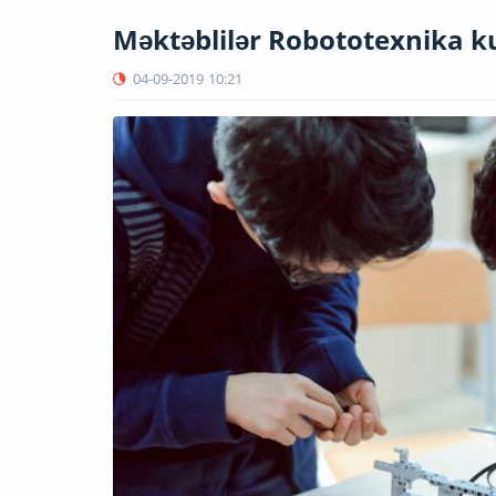
Məktəblilər Robototexnika ku
04-09-2019
10:21