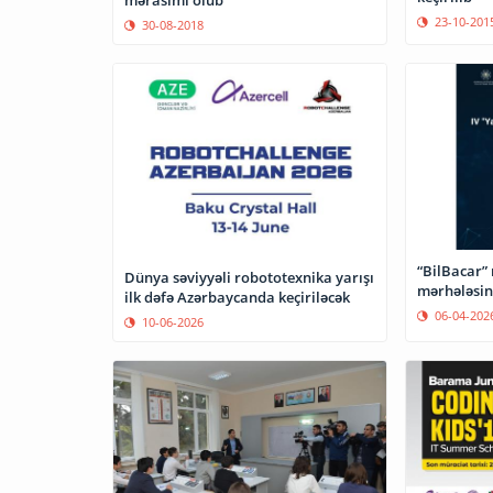
mərasimi olub
23-10-201
30-08-2018
“BilBacar” 
Dünya səviyyəli robototexnika yarışı
mərhələsinə
ilk dəfə Azərbaycanda keçiriləcək
06-04-202
10-06-2026