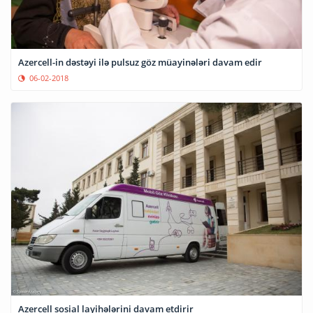
Azercell-in dəstəyi ilə pulsuz göz müayinələri davam edir
06-02-2018
Azercell sosial layihələrini davam etdirir