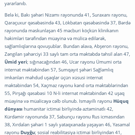
yararlanıb.
Belə ki, Bakı şəhəri Nizamı rayonunda 41, Suraxanı rayonu,
Qaraçuxur qəsəbəsində 43, Lökbatan qəsəbəsində 37, Bərdə
rayonunda məskunlaşan 45 məcburi köçkün klinikanın
həkimləri tərəfindən müayinə və mülicə edilərək,
sağlamlıqlarına qovuşublar. Bundan əlavə, Abşeron rayonu,
Zəngilan şəhərciyi 33 saylı tam orta məktəbdə təhsil alan 47,
Ümid yeri
; sığınacağından 46, Ucar rayonu Ümumi orta
internat məktəbindən 57, Sumqayıt şəhəri Sağlamlıq
imkanları məhdud uşaqlar üçün xüsusi internat
məktəbindən 54, Xaçmaz rayonu kənd orta məktəblərindən
55, Pirşağı qəsəbəsi 10 N-li internat məktəbindən 42 uşaq
müayinə və müalicəyə cəlb olunub. Ismayıllı rayonu
Hüquq
dünyası
humanitar ictimai birliyində aztəminatlı 42,
Kürdəmir rayonunda 37, Sabunçu rayonu Rus icmasından
38, Xırdalan şəhəri 1 saylı yataqxanada yaşayan 46, Yasamal
rayonu
Duyğu
; sosial reabilitasiya ictimai birliyindən 41,