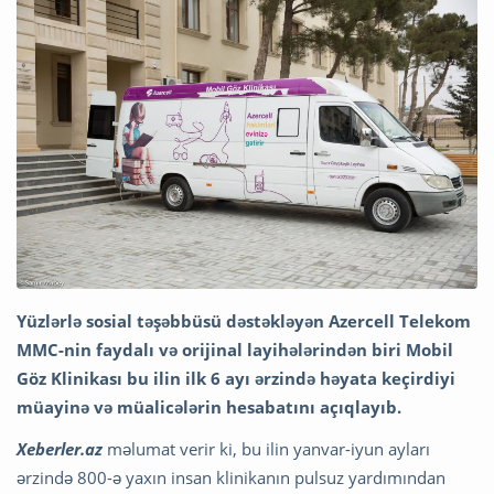
Yüzlərlə sosial təşəbbüsü dəstəkləyən Azercell Telekom
MMC-nin faydalı və orijinal layihələrindən biri Mobil
Göz Klinikası bu ilin ilk 6 ayı ərzində həyata keçirdiyi
müayinə və müalicələrin hesabatını açıqlayıb.
Xeberler.az
məlumat verir ki, bu ilin yanvar-iyun ayları
ərzində 800-ə yaxın insan klinikanın pulsuz yardımından