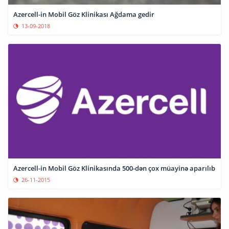
Azercell-in Mobil Göz Klinikası Ağdama gedir
13-09-2018
Azercell-in Mobil Göz Klinikasında 500-dən çox müayinə aparılıb
26-11-2015