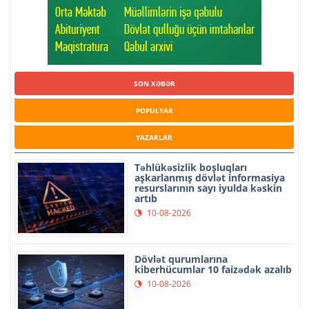
SON XƏBƏR
POPULYAR
YAZARLAR
Təhlükəsizlik boşluqları
aşkarlanmış dövlət informasiya
resurslarının sayı iyulda kəskin
artıb
10-08-2026
Dövlət qurumlarına
kiberhücumlar 10 faizədək azalıb
10-08-2026