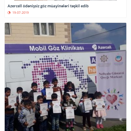
Azercell ödənişsiz göz müayinələri təşkil edib
19-07-2019