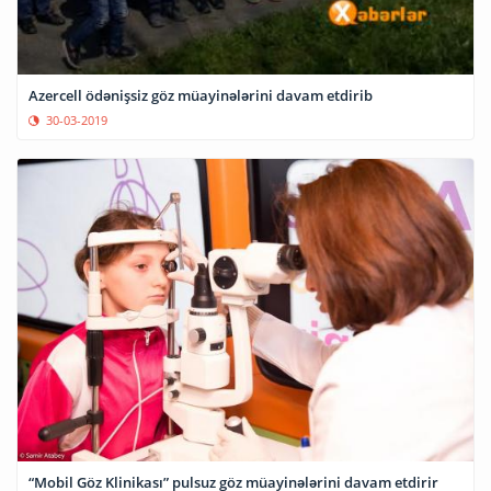
Azercell ödənişsiz göz müayinələrini davam etdirib
30-03-2019
“Mobil Göz Klinikası” pulsuz göz müayinələrini davam etdirir