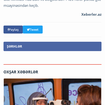
müayinəsindən keçib.
Xeberler.az
Paylaş
Tweet
ŞƏRHLƏR
OXŞAR XƏBƏRLƏR