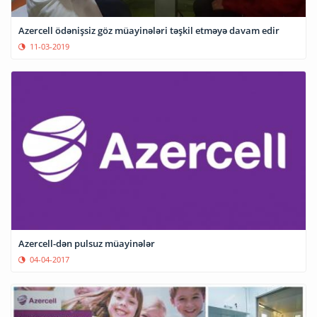
Azercell ödənişsiz göz müayinələri təşkil etməyə davam edir
11-03-2019
Azercell-dən pulsuz müayinələr
04-04-2017