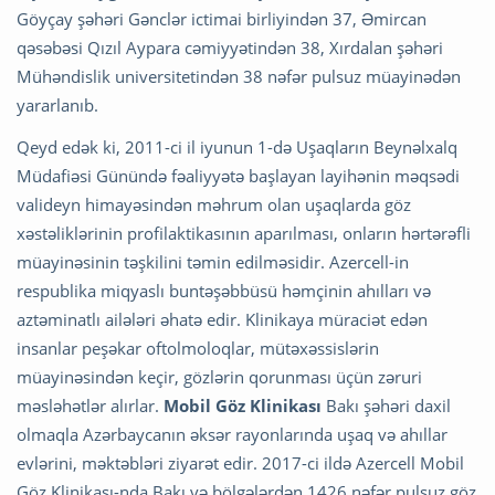
Göyçay şəhəri Gənclər ictimai birliyindən 37, Əmircan
qəsəbəsi Qızıl Aypara cəmiyyətindən 38, Xırdalan şəhəri
Mühəndislik universitetindən 38 nəfər pulsuz müayinədən
yararlanıb.
Qeyd edək ki, 2011-ci il iyunun 1-də Uşaqların Beynəlxalq
Müdafiəsi Günündə fəaliyyətə başlayan layihənin məqsədi
valideyn himayəsindən məhrum olan uşaqlarda göz
xəstəliklərinin profilaktikasının aparılması, onların hərtərəfli
müayinəsinin təşkilini təmin edilməsidir. Azercell-in
respublika miqyaslı buntəşəbbüsü həmçinin ahılları və
aztəminatlı ailələri əhatə edir. Klinikaya müraciət edən
insanlar peşəkar oftolmoloqlar, mütəxəssislərin
müayinəsindən keçir, gözlərin qorunması üçün zəruri
məsləhətlər alırlar.
Mobil Göz Klinikası
Bakı şəhəri daxil
olmaqla Azərbaycanın əksər rayonlarında uşaq və ahıllar
evlərini, məktəbləri ziyarət edir. 2017-ci ildə Azercell Mobil
Göz Klinikası-nda Bakı və bölgələrdən 1426 nəfər pulsuz göz