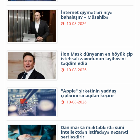
İnternet qiymətləri niyə
bahalaşır? – Müsahibə
10-08-2026
İlon Mask dünyanın ən böyük çip
istehsalı zavodunun layihəsini
təqdim edib
10-08-2026
"Apple" şirkətinin yaddaş
çiplərini sınaqdan keçirir
10-08-2026
Danimarka məktəblərdə süni
intellektdən istifadəyə nəzarəti
sərtləşdirir