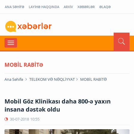
ANA SƏHİFƏ
LAYİHƏ HAQQINDA
ARXİV
XƏBƏRLƏR
ƏLAQƏ
MOBİL RABİTƏ
Ana Səhifə
TELEKOM VƏ NƏQLİYYAT
MOBİL RABİTƏ
Mobil Göz Klinikası daha 800-ə yaxın
insana dəstək oldu
30-07-2018
10:55