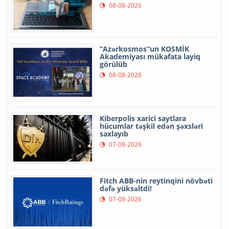
08-08-2026
“Azərkosmos”un KOSMİK
Akademiyası mükafata layiq
görülüb
08-08-2026
Kiberpolis xarici saytlara
hücumlar təşkil edən şəxsləri
saxlayıb
07-08-2026
Fitch ABB-nin reytinqini növbəti
dəfə yüksəltdi!
07-08-2026