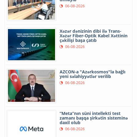
06-08-2026
Xəzər dənizinin dibi ilə Trans-
Xəzər Fiber-Optik Kabel Xəttinin
çəkilişi başa çatıb
06-08-2026
AZCON-a "Azərkosmos"la bağlı
yeni səlahiyyətlər verilib
06-08-2026
“Meta”nın süni intellekti test
zamanı başqa şirkətin sisteminə
daxil olub
06-08-2026