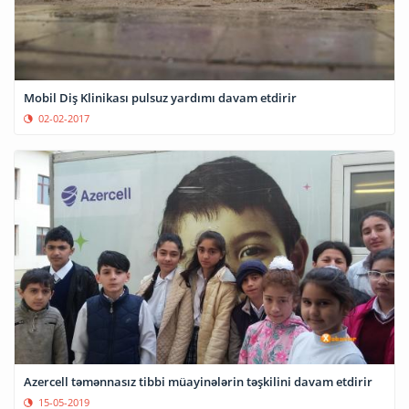
Mobil Diş Klinikası pulsuz yardımı davam etdirir
02-02-2017
Azercell təmənnasız tibbi müayinələrin təşkilini davam etdirir
15-05-2019