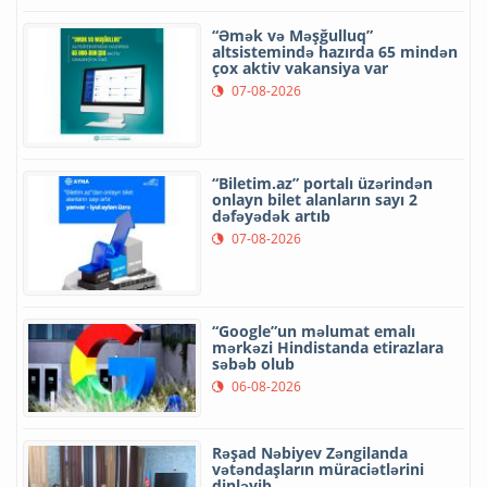
“Əmək və Məşğulluq”
altsistemində hazırda 65 mindən
çox aktiv vakansiya var
07-08-2026
“Biletim.az” portalı üzərindən
onlayn bilet alanların sayı 2
dəfəyədək artıb
07-08-2026
“Google”un məlumat emalı
mərkəzi Hindistanda etirazlara
səbəb olub
06-08-2026
Rəşad Nəbiyev Zəngilanda
vətəndaşların müraciətlərini
dinləyib