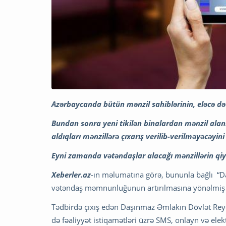
Azərbaycanda bütün mənzil sahiblərinin, eləcə də 
Bundan sonra yeni tikilən binalardan mənzil alan
aldıqları mənzillərə çıxarış verilib-verilməyəcəyi
Eyni zamanda vətəndaşlar alacağı mənzillərin qi
Xeberler.az
-ın məlumatına görə, bununla bağlı “D
vətəndaş məmnunluğunun artırılmasına yönəlmiş a
Tədbirdə çıxış edən Daşınmaz Əmlakın Dövlət Reyes
də fəaliyyət istiqamətləri üzrə SMS, onlayn və elekt