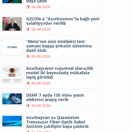
başa çatıb
06-08-2026
AZCON-a "Azərkosmos"la bağlı yeni
səlahiyyətlər verilib
06-08-2026
“Meta”nın süni intellekti test
zamanı başqa şirkətin sisteminə
daxil olub
06-08-2026
Azərbaycanın rəqəmsal idarəçilik
model iki beynəlxalq mükafata
layiq görülüb
06-08-2026
DSMF 7 ayda 135 minə yaxın
elektron arayış verib
06-08-2026
Azərbaycan və Qazaxıstan
Transxəzər Fiber-Optik Kabel
Xəttinin çəkilişini başa çatdırıb