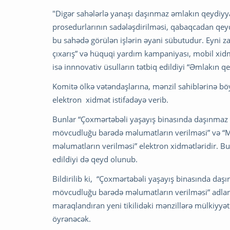
"Digər sahələrlə yanaşı daşınmaz əmlakın qeydiyyat
prosedurlarının sadələşdirilməsi, qabaqcadan qeyd
bu sahədə görülən işlərin əyani sübutudur. Eyni za
çıxarış” və hüquqi yardım kampaniyası, mobil xidm
isə innnovativ üsulların tətbiq edildiyi “Əmlakın q
Komitə ölkə vətəndaşlarına, mənzil sahiblərinə böy
elektron xidmət istifadəyə verib.
Bunlar “Çoxmərtəbəli yaşayış binasında daşınmaz ə
mövcudluğu barədə məlumatların verilməsi” və “Mən
məlumatların verilməsi” elektron xidmətləridir. Bu
edildiyi də qeyd olunub.
Bildirilib ki, “Çoxmərtəbəli yaşayış binasında daş
mövcudluğu barədə məlumatların verilməsi” adlana
maraqlandıran yeni tikilidəki mənzillərə mülkiyyə
öyrənəcək.