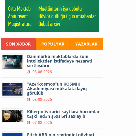
SON XƏBƏR
POPULYAR
YAZARLAR
Danimarka məktəblərdə süni
intellektdən istifadəyə nəzarəti
sərtləşdirir
08-08-2026
“Azərkosmos”un KOSMİK
Akademiyası mükafata layiq
görülüb
08-08-2026
Kiberpolis xarici saytlara hücumlar
təşkil edən şəxsləri saxlayıb
07-08-2026
Fitch ABB-nin reytinqini növbəti