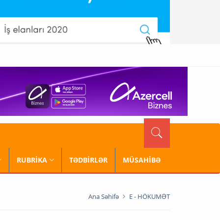
RUBRİKA
TƏDBİRLƏR
MÜSAHİBƏ
Ana Səhifə
E - HÖKUMƏT