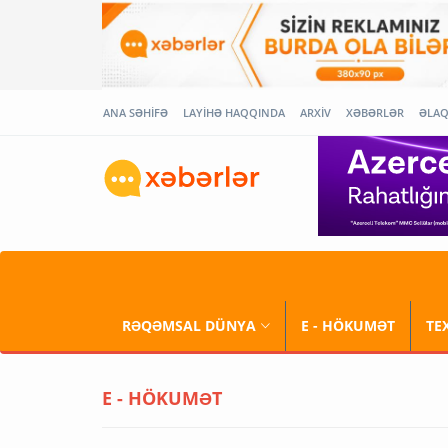
ANA SƏHİFƏ
LAYİHƏ HAQQINDA
ARXİV
XƏBƏRLƏR
ƏLA
RƏQƏMSAL DÜNYA
E - HÖKUMƏT
TE
E - HÖKUMƏT