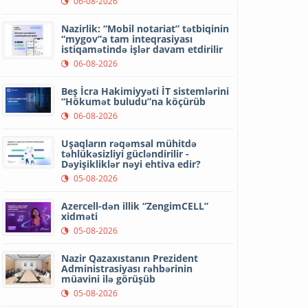
06-08-2026
Nazirlik: “Mobil notariat” tətbiqinin
“mygov”a tam inteqrasiyası
istiqamətində işlər davam etdirilir
06-08-2026
Beş İcra Hakimiyyəti İT sistemlərini
“Hökumət buludu”na köçürüb
06-08-2026
Uşaqların rəqəmsal mühitdə
təhlükəsizliyi gücləndirilir -
Dəyişikliklər nəyi ehtiva edir?
05-08-2026
Azercell-dən illik “ZengimCELL”
xidməti
05-08-2026
Nazir Qazaxıstanın Prezident
Administrasiyası rəhbərinin
müavini ilə görüşüb
05-08-2026