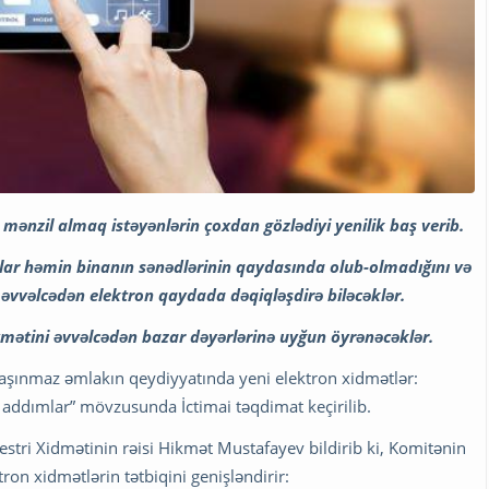
mənzil almaq istəyənlərin çoxdan gözlədiyi yenilik baş verib.
lar həmin binanın sənədlərinin qaydasında olub-olmadığını və
ni əvvəlcədən elektron qaydada dəqiqləşdirə biləcəklər.
ymətini əvvəlcədən bazar dəyərlərinə uyğun öyrənəcəklər.
aşınmaz əmlakın qeydiyyatında yeni elektron xidmətlər:
ddımlar” mövzusunda İctimai təqdimat keçirilib.
tri Xidmətinin rəisi Hikmət Mustafayev bildirib ki, Komitənin
ron xidmətlərin tətbiqini genişləndirir: