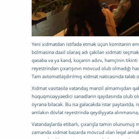
Yeni xidmətdən istifadə etmək üçün komitənin emd
bölməsinə daxil olaraq adı çəkilən xidməti seçmək 
qəsəbə və ya kənd, küçənin adını, həmçinin tikinti
reyestrindən çıxarışının mövcud olub olmadığı ha
Tam avtomatlaşdırılmış xidmət nəticəsində tələb 
Xidmət vasitəsilə vətəndaş mənzil almamışdan qaba
hüquqmüəyyəedici sənədlərin qaydasında olub olma
öyrənə biləcək. Bu isə gələcəkdə istər paytaxtda, 
əmlakın dövlət reyestrində qeydiyyata alınmasına, 
Vətəndaşlarda etibarlı, çıxarışla təmin olunumuş m
zamanda xidmət bazarda mövcud olan leqal əmlakl