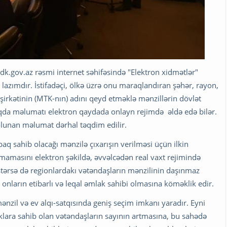
k.gov.az rəsmi internet səhifəsində "Elektron xidmətlər"
lazımdır. İstifadəçi, ölkə üzrə onu maraqlandıran şəhər, rayon,
 şirkətinin (MTK-nın) adını qeyd etməklə mənzillərin dövlət
qda məlumatı elektron qaydada onlayn rejimdə əldə edə bilər.
olunan məlumat dərhal təqdim edilir.
q sahib olacağı mənzilə çıxarışın verilməsi üçün ilkin
masını elektron şəkildə, əvvəlcədən real vaxt rejimində
istərsə də regionlardakı vətəndaşların mənzilinin daşınmaz
onların etibarlı və leqal əmlak sahibi olmasına köməklik edir.
ənzil və ev alqı-satqısında geniş seçim imkanı yaradır. Eyni
ara sahib olan vətəndaşların sayının artmasına, bu sahədə