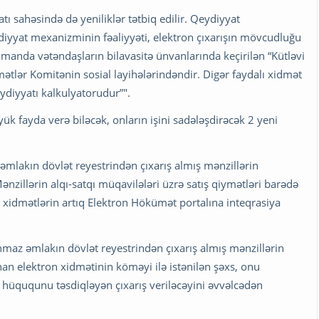
ı sahəsində də yeniliklər tətbiq edilir. Qeydiyyat
iyyat mexanizminin fəaliyyəti, elektron çıxarışın mövcudluğu
manda vətəndaşların bilavasitə ünvanlarında keçirilən “Kütləvi
ətlər Komitənin sosial layihələrindəndir. Digər faydalı xidmət
eydiyyatı kalkulyatorudur”".
ük fayda verə biləcək, onların işini sadələşdirəcək 2 yeni
mlakın dövlət reyestrindən çıxarış almış mənzillərin
zillərin alqı-satqı müqavilələri üzrə satış qiymətləri barədə
 xidmətlərin artıq Elektron Hökümət portalına inteqrasiya
ınmaz əmlakın dövlət reyestrindən çıxarış almış mənzillərin
n elektron xidmətinin köməyi ilə istənilən şəxs, onu
t hüququnu təsdiqləyən çıxarış veriləcəyini əvvəlcədən