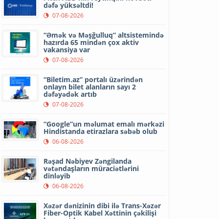
dəfə yüksəltdi!
07-08-2026
“Əmək və Məşğulluq” altsistemində
hazırda 65 mindən çox aktiv
vakansiya var
07-08-2026
“Biletim.az” portalı üzərindən
onlayn bilet alanların sayı 2
dəfəyədək artıb
07-08-2026
“Google”un məlumat emalı mərkəzi
Hindistanda etirazlara səbəb olub
06-08-2026
Rəşad Nəbiyev Zəngilanda
vətəndaşların müraciətlərini
dinləyib
06-08-2026
Xəzər dənizinin dibi ilə Trans-Xəzər
Fiber-Optik Kabel Xəttinin çəkilişi