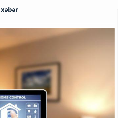
 xəbər