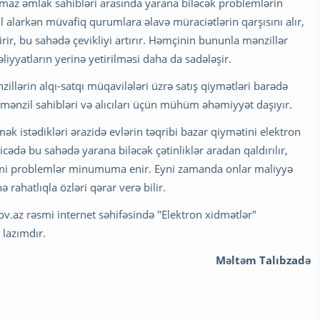
az əmlak sahibləri arasında yarana biləcək problemlərin
l alarkən müvafiq qurumlara əlavə müraciətlərin qarşısını alır,
 bu sahədə çevikliyi artırır. Həmçinin bununla mənzillər
əliyyatların yerinə yetirilməsi daha da sadələşir.
zillərin alqı-satqı müqavilələri üzrə satış qiymətləri barədə
mənzil sahibləri və alıcıları üçün mühüm əhəmiyyət daşıyır.
mək istədikləri ərazidə evlərin təqribi bazar qiymətini elektron
cədə bu sahədə yarana biləcək çətinliklər aradan qaldırılır,
kimi problemlər minumuma enir. Eyni zamanda onlar maliyyə
 rahatlıqla özləri qərar verə bilir.
.az rəsmi internet səhifəsində "Elektron xidmətlər"
 lazımdır.
Məltəm Talıbzadə