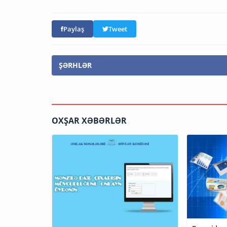
Paylaş
Tweet
ŞƏRHLƏR
OXŞAR XƏBƏRLƏR