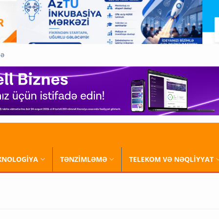
QƏ
XNOLOGİYA
TƏNZİMLƏMƏ
TELEKOM VƏ NƏQLİYYAT