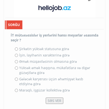
SORĞU
İT mütəxəssislər iş yerlərini hansı meyarlar əsasında
seçir ?
Şirkətin yüksək statusuna görə
İşin, layihənin xarakterinə görə
Əmək müqaviləsinin olmasına görə
Yüksək əmək haqqına, mükafatlara və digər
güzəştlərə görə
Gələcək karyerası üçün əhəmiyyət kəsb
etdiyinə görə
Maraqlı, işgüzar kollektivə görə