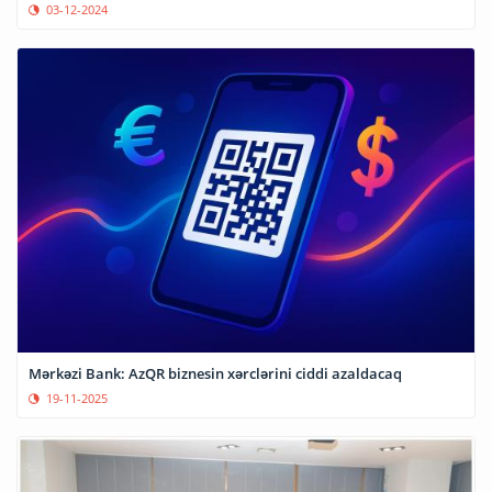
03-12-2024
Mərkəzi Bank: AzQR biznesin xərclərini ciddi azaldacaq
19-11-2025