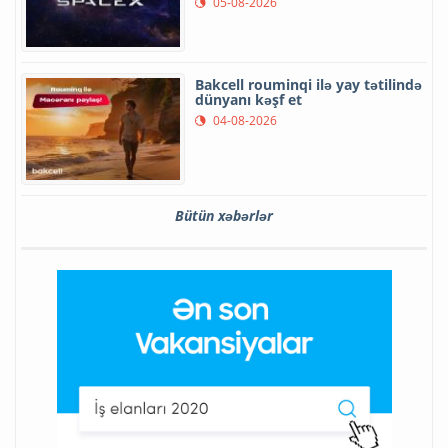
05-08-2026
Bakcell rouminqi ilə yay tətilində
dünyanı kəşf et
04-08-2026
Bütün xəbərlər