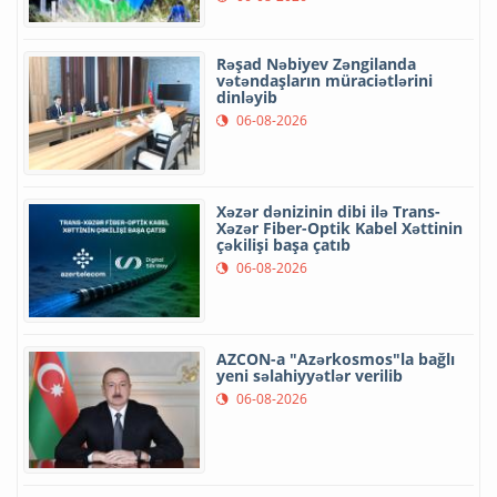
Rəşad Nəbiyev Zəngilanda
vətəndaşların müraciətlərini
dinləyib
06-08-2026
Xəzər dənizinin dibi ilə Trans-
Xəzər Fiber-Optik Kabel Xəttinin
çəkilişi başa çatıb
06-08-2026
AZCON-a "Azərkosmos"la bağlı
yeni səlahiyyətlər verilib
06-08-2026