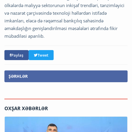
ölkələrdə maliyyə sektorunun inkişaf trendləri, tənzimləyici
və nəzarət çərçivəsində texnoloji həllərdən istifadə
imkanları, eləcə də rəqəmsal bankçılıq sahəsində
əməkdaşlığın genişləndirilməsi məsələləri ətrafında fikir
mübadiləsi aparılıb.
Paylaş
Tweet
ŞƏRHLƏR
OXŞAR XƏBƏRLƏR