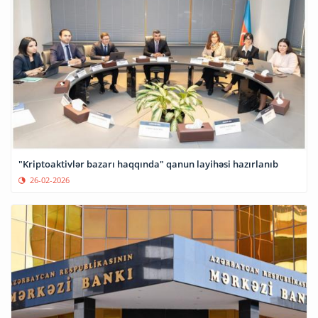
"Kriptoaktivlər bazarı haqqında" qanun layihəsi hazırlanıb
26-02-2026