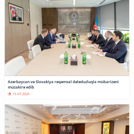
Azərbaycan və Slovakiya rəqəmsal dələduzluqla mübarizəni
müzakirə edib
15-07-2026