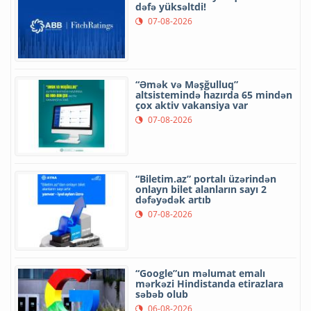
dəfə yüksəltdi!
07-08-2026
“Əmək və Məşğulluq”
altsistemində hazırda 65 mindən
çox aktiv vakansiya var
07-08-2026
“Biletim.az” portalı üzərindən
onlayn bilet alanların sayı 2
dəfəyədək artıb
07-08-2026
“Google”un məlumat emalı
mərkəzi Hindistanda etirazlara
səbəb olub
06-08-2026