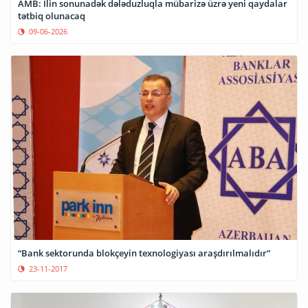
AMB: İlin sonunadək dələduzluqla mübarizə üzrə yeni qaydalar
tətbiq olunacaq
09-06-2026
“Bank sektorunda blokçeyin texnologiyası araşdırılmalıdır”
23-11-2017