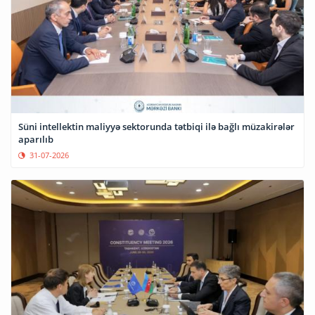
Süni intellektin maliyyə sektorunda tətbiqi ilə bağlı müzakirələr
aparılıb
31-07-2026