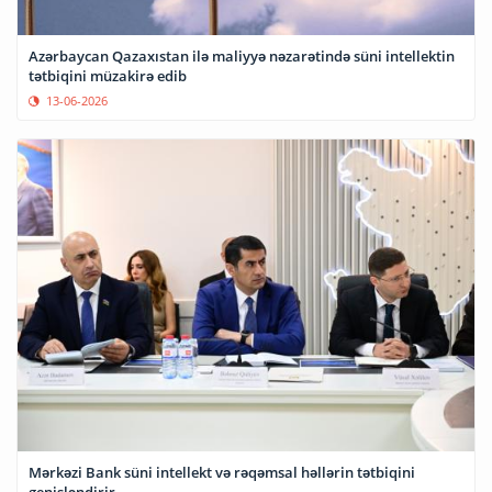
Azərbaycan Qazaxıstan ilə maliyyə nəzarətində süni intellektin
tətbiqini müzakirə edib
13-06-2026
Mərkəzi Bank süni intellekt və rəqəmsal həllərin tətbiqini
genişləndirir