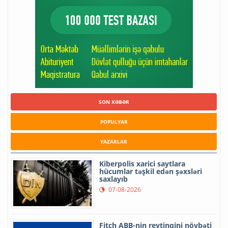
SON XƏBƏR
POPULYAR
YAZARLAR
Kiberpolis xarici saytlara
hücumlar təşkil edən şəxsləri
saxlayıb
07-08-2026
Fitch ABB-nin reytinqini növbəti