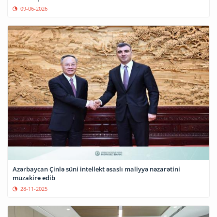
09-06-2026
Azərbaycan Çinlə süni intellekt əsaslı maliyyə nəzarətini
müzakirə edib
28-11-2025