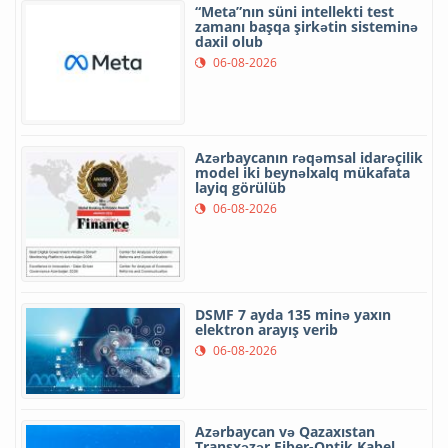
“Meta”nın süni intellekti test
zamanı başqa şirkətin sisteminə
daxil olub
06-08-2026
Azərbaycanın rəqəmsal idarəçilik
model iki beynəlxalq mükafata
layiq görülüb
06-08-2026
DSMF 7 ayda 135 minə yaxın
elektron arayış verib
06-08-2026
Azərbaycan və Qazaxıstan
Transxəzər Fiber-Optik Kabel