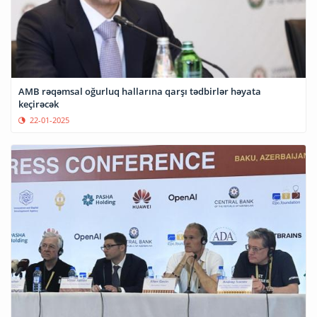
AMB rəqəmsal oğurluq hallarına qarşı tədbirlər həyata
keçirəcək
22-01-2025