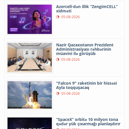
Azercell-dən illik “ZengimCELL”
xidməti
05-08-2026
Nazir Qazaxıstanın Prezident
Administrasiyası rəhbərinin
müavini ilə görüşüb
05-08-2026
"Falcon 9" raketinin bir hissəsi
Ayla toqquşacaq
05-08-2026
“SpaceX” orbitə 10 milyon tona
qədər yük çıxarmağı planlaşdırır