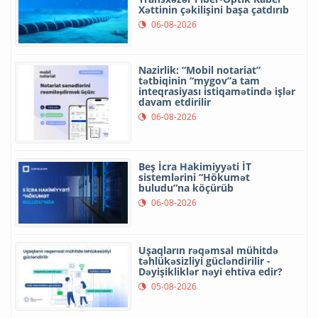
Xəttinin çəkilişini başa çatdırıb
06-08-2026
Nazirlik: “Mobil notariat”
tətbiqinin “mygov”a tam
inteqrasiyası istiqamətində işlər
davam etdirilir
06-08-2026
Beş İcra Hakimiyyəti İT
sistemlərini “Hökumət
buludu”na köçürüb
06-08-2026
Uşaqların rəqəmsal mühitdə
təhlükəsizliyi gücləndirilir -
Dəyişikliklər nəyi ehtiva edir?
05-08-2026