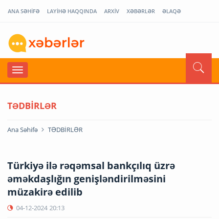
ANA SƏHİFƏ
LAYİHƏ HAQQINDA
ARXİV
XƏBƏRLƏR
ƏLAQƏ
TƏDBİRLƏR
Ana Səhifə
TƏDBİRLƏR
Türkiyə ilə rəqəmsal bankçılıq üzrə
əməkdaşlığın genişləndirilməsini
müzakirə edilib
04-12-2024
20:13