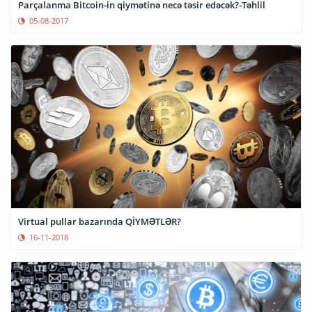
Parçalanma Bitcoin-in qiymətinə necə təsir edəcək?-Təhlil
05-08-2017
Virtual pullar bazarında QİYMƏTLƏR?
16-11-2018