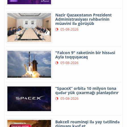
Nazir Qazaxıstanın Prezident
Administrasiyası rəhbərinin
müavini ilə görüşüb
05-08-2026
"Falcon 9" raketinin bir hissəsi
Ayla toqquşacaq
05-08-2026
“SpaceX” orbitə 10 milyon tona
qədər yük çıxarmağı planlaşdırır
05-08-2026
Bakcell rouminqi ilə yay tətilində
dünyanı kəşf et