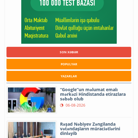
SON XƏBƏR
POPULYAR
YAZARLAR
“Google”un məlumat emalı
mərkəzi Hindistanda etirazlara
səbəb olub
06-08-2026
Rəşad Nəbiyev Zəngilanda
vətəndaşların müraciətlərini
dinləyib