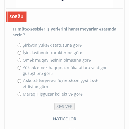
SORĞU
İT mütəxəssislər iş yerlərini hansı meyarlar əsasında
seçir ?
Şirkətin yüksək statusuna görə
İşin, layihənin xarakterinə görə
Əmək müqaviləsinin olmasına görə
Yüksək əmək haqqına, mükafatlara və digər
güzəştlərə görə
Gələcək karyerası üçün əhəmiyyət kəsb
etdiyinə görə
Maraqlı, işgüzar kollektivə görə
NƏTİCƏLƏR