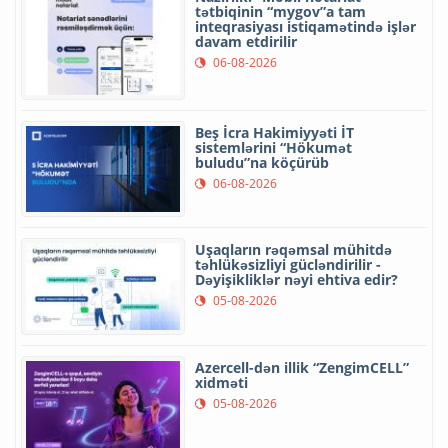
tətbiqinin “mygov”a tam
inteqrasiyası istiqamətində işlər
davam etdirilir
06-08-2026
Beş İcra Hakimiyyəti İT
sistemlərini “Hökumət
buludu”na köçürüb
06-08-2026
Uşaqların rəqəmsal mühitdə
təhlükəsizliyi gücləndirilir -
Dəyişikliklər nəyi ehtiva edir?
05-08-2026
Azercell-dən illik “ZengimCELL”
xidməti
05-08-2026