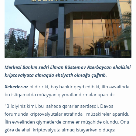
Mərkəzi Bankın sədri Elman Rüstəmov Azərbaycan əhalisini
kriptovalyuta almaqda ehtiyatlı olmağa çağırıb.
Xeberler.az
bildirir ki, baş bankir qeyd edib ki, ilin əvvəlində
bu istiqamətdə müəyyən qiymətləndirmələr aparılıb:
"Bildiyiniz kimi, bu sahədə qərarlar sərtləşdi. Davos
forumunda kriptovalyutalar ətrafında müzakirələr aparıldı.
İlin əvvəlindən qiymətlərdə enmələr müşahidə olundu. Ona
görə də əhali kriptovalyuta almaq istəyərkən olduqca