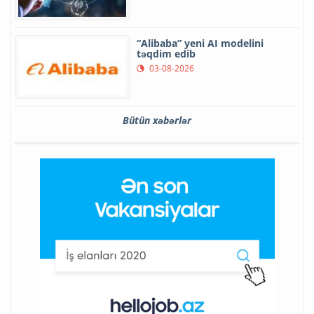
“Alibaba” yeni AI modelini
təqdim edib
03-08-2026
Bütün xəbərlər