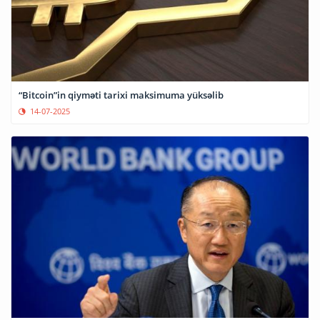
“Bitcoin”in qiyməti tarixi maksimuma yüksəlib
14-07-2025