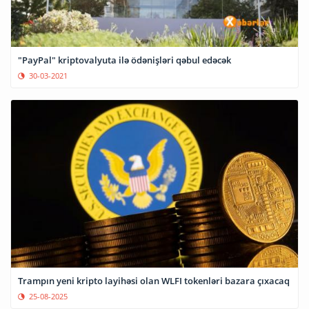
"PayPal" kriptovalyuta ilə ödənişləri qəbul edəcək
30-03-2021
Trampın yeni kripto layihəsi olan WLFI tokenləri bazara çıxacaq
25-08-2025