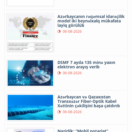
Azərbaycanın rəqəmsal idarəçilik
model iki beynəlxalq mükafata
layiq görülüb
06-08-2026
DSMF 7 ayda 135 minə yaxın
elektron arayış verib
06-08-2026
Azərbaycan və Qazaxıstan
Transxəzər Fiber-Optik Kabel
Xəttinin çəkilişini başa çatdırıb
06-08-2026
Nazirlik: “Mobil notariat”