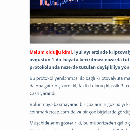
Məlum olduğu kimi
, iyul ayı ərzində kriptova
avqustun 1-də həyata keçirilməsi nəzərdə tut
protokolunda nəzərdə tutulan dəyişikliyə yön
Bu protokol yenilənməsi ilə bağlı kriptovalyuta mayn
da ona gətirib çıxardı ki, faktiki olaraq klassik Bi
Cash yarandı.
Bölünməyə baxmayaraq bir çoxlarının gözlədiyi kim
coinmarketcap.com-da və bir çox birjalarda gördü
Müşahidələrim göstərir ki, bu mübarizədən qalib ç