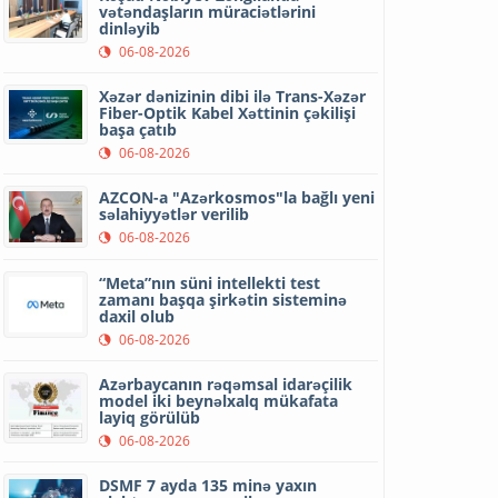
vətəndaşların müraciətlərini
dinləyib
06-08-2026
Xəzər dənizinin dibi ilə Trans-Xəzər
Fiber-Optik Kabel Xəttinin çəkilişi
başa çatıb
06-08-2026
AZCON-a "Azərkosmos"la bağlı yeni
səlahiyyətlər verilib
06-08-2026
“Meta”nın süni intellekti test
zamanı başqa şirkətin sisteminə
daxil olub
06-08-2026
Azərbaycanın rəqəmsal idarəçilik
model iki beynəlxalq mükafata
layiq görülüb
06-08-2026
DSMF 7 ayda 135 minə yaxın