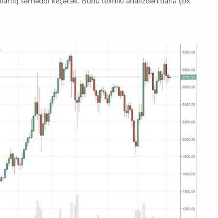
larlıq sərhəddi keçəcək. Bunu texniki analizdən daha çox