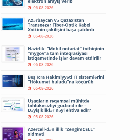
elektron arayış verib
06-08-2026
Azərbaycan və Qazaxıstan
Transxəzər Fiber-Optik Kabel
Xəttinin çəkilişini başa çatdırıb
06-08-2026
Nazirlik: “Mobil notariat” tətbiqinin
“mygov”a tam inteqrasiyası
istiqamətində işlər davam etdirilir
06-08-2026
Beş İcra Hakimiyyəti İT sistemlərini
“Hökumət buludu”na köçürüb
06-08-2026
Uşaqların rəqəmsal mühitdə
təhlükəsizliyi gücləndirilir -
Dəyişikliklər nəyi ehtiva edir?
05-08-2026
Azercell-dən illik “ZengimCELL”
xidməti