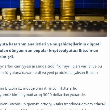
lyuta bazarının analistləri və müşahidəçilərinin diqqəti
ulan dünyanın ən popular kriptovalyutası Bitcoin-un
əlmişdi.
erləri camiyyəsi arasında ciddi fikir ayrılıqları var idi və bu
tcoin öz yoluna davam etdi və yeni protokolla çalışan Bitcoin
i Bitcoin öz mövqelərini itirmədi. Hətta artıq
yümüz kimi qiyməti artıq 3000 dollardan yuxarıdır.
ıxan Bitcoin-un qiyməti artıq yüksəliş trendində davam edəcək.