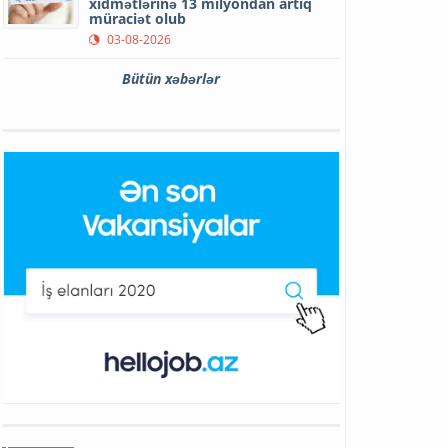
xidmətlərinə 13 milyondan artıq
müraciət olub
03-08-2026
Bütün xəbərlər