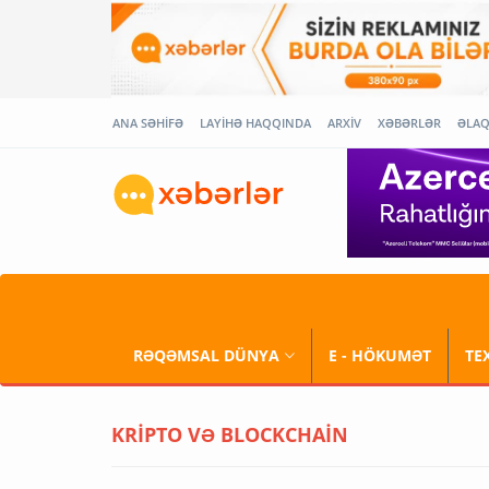
ANA SƏHİFƏ
LAYİHƏ HAQQINDA
ARXİV
XƏBƏRLƏR
ƏLA
RƏQƏMSAL DÜNYA
E - HÖKUMƏT
TE
KRİPTO VƏ BLOCKCHAİN