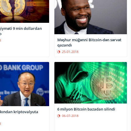
qiyməti 9 min dollardan
b
Məşhur müğənni Bitcoin-dən sərvət
8
qazandı
25-01-2018
6 milyon Bitcoin bazadan silindi
ından kriptovalyuta
06-07-2018
8