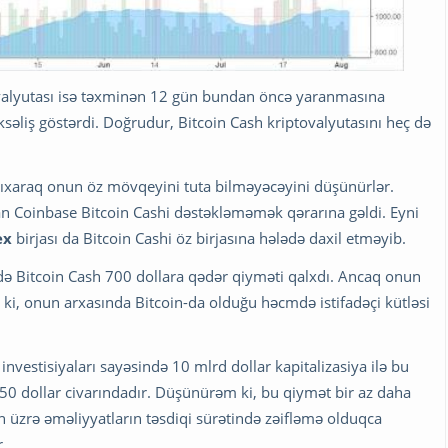
valyutası isə təxminən 12 gün bundan öncə yaranmasına
ksəliş göstərdi. Doğrudur, Bitcoin Cash kriptovalyutasını heç də
çıxaraq onun öz mövqeyini tuta bilməyəcəyini düşünürlər.
an Coinbase Bitcoin Cashi dəstəkləməmək qərarına gəldi. Eyni
ex
birjası da Bitcoin Cashi öz birjasına hələdə daxil etməyib.
də Bitcoin Cash 700 dollara qədər qiyməti qalxdı. Ancaq onun
ki, onun arxasında Bitcoin-da olduğu həcmdə istifadəçi kütləsi
vestisiyaları sayəsində 10 mlrd dollar kapitalizasiya ilə bu
50 dollar civarındadır. Düşünürəm ki, bu qiymət bir az daha
 üzrə əməliyyatların təsdiqi sürətində zəifləmə olduqca
r.