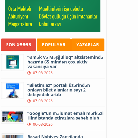
SON XƏBƏR
POPULYAR
YAZARLAR
“Əmək və Məşğulluq” altsistemində
hazırda 65 mindən çox aktiv
vakansiya var
07-08-2026
“Biletim.az” portalı üzərindən
onlayn bilet alanların sayı 2
dəfəyədək artıb
07-08-2026
“Google”un məlumat emalı mərkəzi
Hindistanda etirazlara səbəb olub
06-08-2026
Rəşad Nəbiyev Zəngilanda