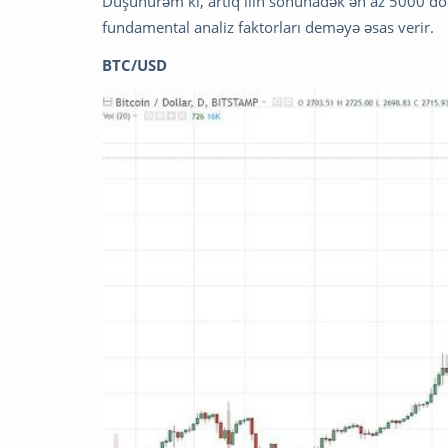
Düşünürəm ki, artıq ilin sonunadək ən az 5000 dol
fundamental analiz faktorları deməyə əsas verir.
BTC/USD