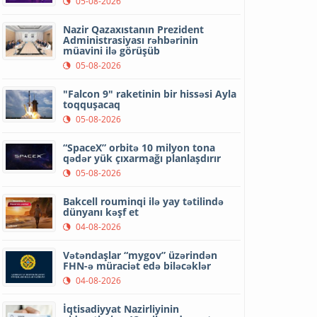
05-08-2026
Nazir Qazaxıstanın Prezident
Administrasiyası rəhbərinin
müavini ilə görüşüb
05-08-2026
"Falcon 9" raketinin bir hissəsi Ayla
toqquşacaq
05-08-2026
“SpaceX” orbitə 10 milyon tona
qədər yük çıxarmağı planlaşdırır
05-08-2026
Bakcell rouminqi ilə yay tətilində
dünyanı kəşf et
04-08-2026
Vətəndaşlar “mygov” üzərindən
FHN-ə müraciət edə biləcəklər
04-08-2026
İqtisadiyyat Nazirliyinin