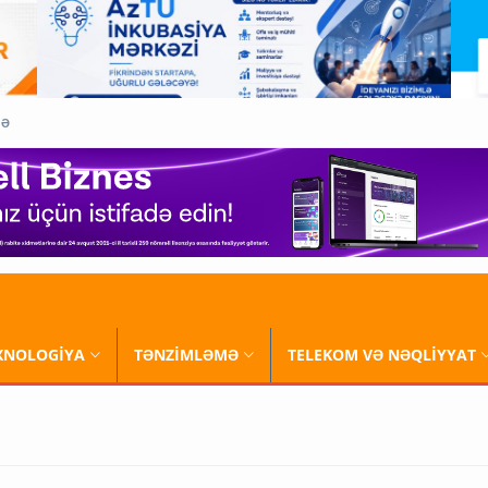
QƏ
XNOLOGİYA
TƏNZİMLƏMƏ
TELEKOM VƏ NƏQLİYYAT