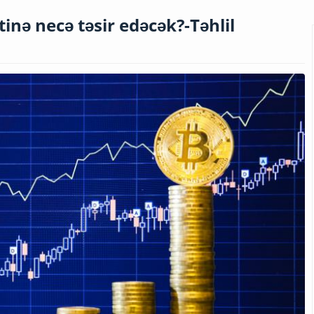
inə necə təsir edəcək?-Təhlil