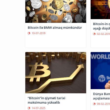
Bitcoin-in 
Bitcoin ilə BMW almaq mümkündür
aşağı düşü
10-07-2018
02-02-201
Dünya Bank
“Bitcoin”in qiyməti tarixi
açıqlaması
maksimuma yüksəlib
09-02-201
14-07-2025