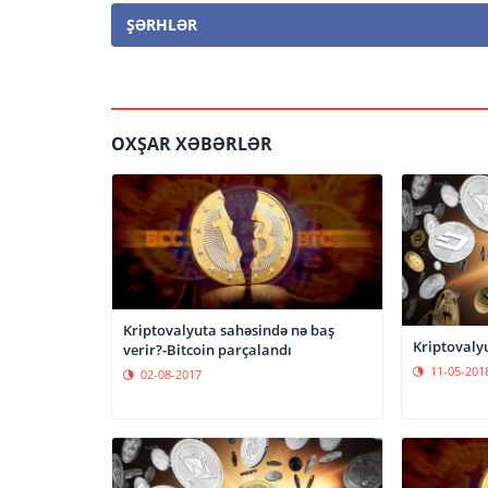
ŞƏRHLƏR
OXŞAR XƏBƏRLƏR
Kriptovalyuta sahəsində nə baş
Kriptovaly
verir?-Bitcoin parçalandı
11-05-201
02-08-2017