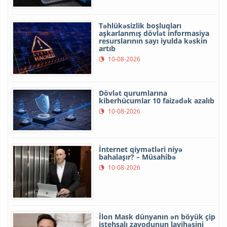
Təhlükəsizlik boşluqları
aşkarlanmış dövlət informasiya
resurslarının sayı iyulda kəskin
artıb
10-08-2026
Dövlət qurumlarına
kiberhücumlar 10 faizədək azalıb
10-08-2026
İnternet qiymətləri niyə
bahalaşır? – Müsahibə
10-08-2026
İlon Mask dünyanın ən böyük çip
istehsalı zavodunun layihəsini