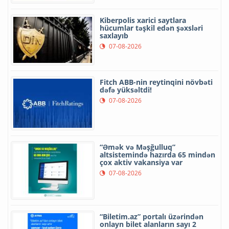
Kiberpolis xarici saytlara
hücumlar təşkil edən şəxsləri
saxlayıb
07-08-2026
Fitch ABB-nin reytinqini növbəti
dəfə yüksəltdi!
07-08-2026
“Əmək və Məşğulluq”
altsistemində hazırda 65 mindən
çox aktiv vakansiya var
07-08-2026
“Biletim.az” portalı üzərindən
onlayn bilet alanların sayı 2