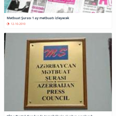
Mətbuat Şurası 1 ay mətbuatı izləyəcək
12-10-2010