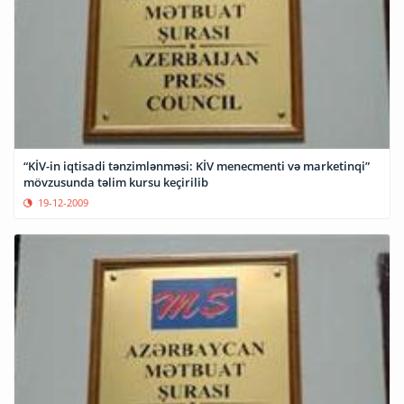
“KİV-in iqtisadi tənzimlənməsi: KİV menecmenti və marketinqi”
mövzusunda təlim kursu keçirilib
19-12-2009