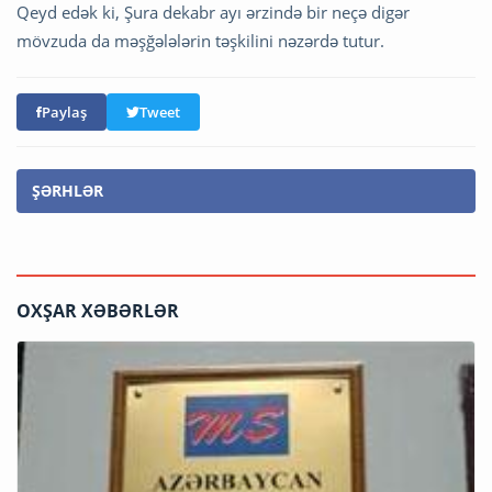
Qeyd edək ki, Şura dekabr ayı ərzində bir neçə digər
mövzuda da məşğələlərin təşkilini nəzərdə tutur.
Paylaş
Tweet
ŞƏRHLƏR
OXŞAR XƏBƏRLƏR