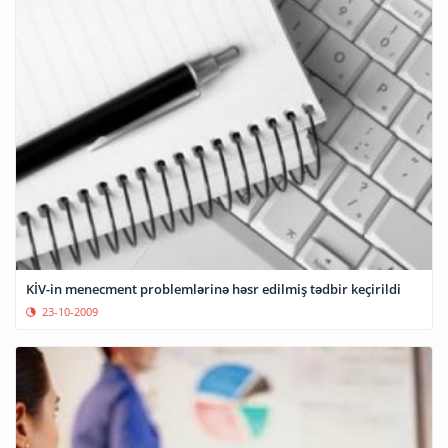
KİV-in menecment problemlərinə həsr edilmiş tədbir keçirildi
23-10-2009