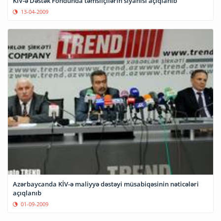
KİV-ə Dəstək Fondunda təmsilçilərin siyahısı açıqlanıb
13-04-2009
Azərbaycanda KİV-ə maliyyə dəstəyi müsabiqəsinin nəticələri
açıqlanıb
01-09-2009