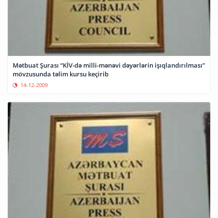
Mətbuat Şurası “KİV-də milli-mənəvi dəyərlərin işıqlandırılması”
mövzusunda təlim kursu keçirib
14-12-2009