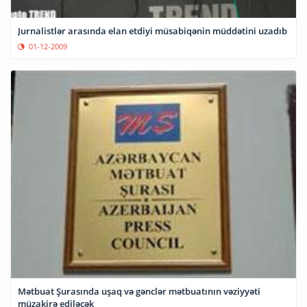
Jurnalistlər arasında elan etdiyi müsabiqənin müddətini uzadıb
01-12-2009
Mətbuat Şurasında uşaq və gənclər mətbuatının vəziyyəti
müzakirə ediləcək