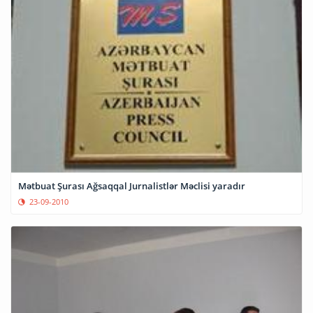
Mətbuat Şurası Ağsaqqal Jurnalistlər Məclisi yaradır
23-09-2010