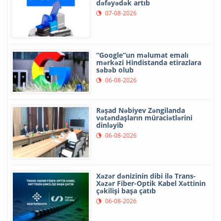
dəfəyədək artıb
07-08-2026
“Google”un məlumat emalı
mərkəzi Hindistanda etirazlara
səbəb olub
06-08-2026
Rəşad Nəbiyev Zəngilanda
vətəndaşların müraciətlərini
dinləyib
06-08-2026
Xəzər dənizinin dibi ilə Trans-
Xəzər Fiber-Optik Kabel Xəttinin
çəkilişi başa çatıb
06-08-2026