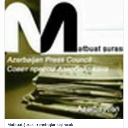
Mətbuat Şurası trenninqlər keçirəcək