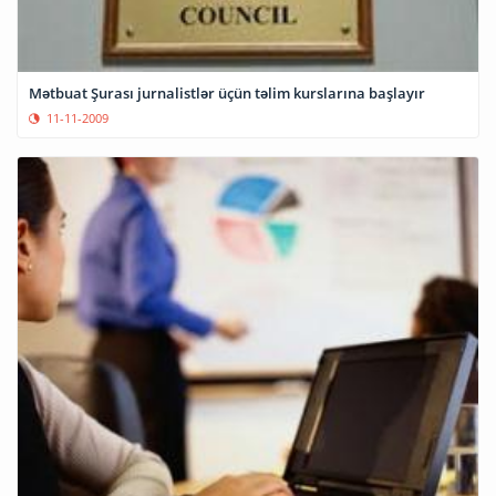
Mətbuat Şurası jurnalistlər üçün təlim kurslarına başlayır
11-11-2009