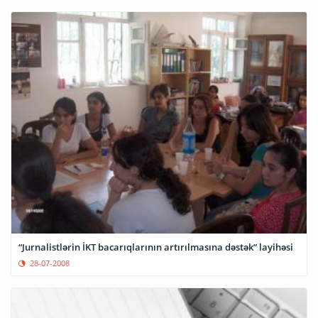
“Jurnalistlərin İKT bacarıqlarının artırılmasına dəstək” layihəsi
28-07-2008