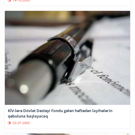
14-10-2009
KİV-lərə Dövlət Dəstəyi Fondu gələn həftədən layihələrin
qəbuluna başlayacaq
03-07-2009