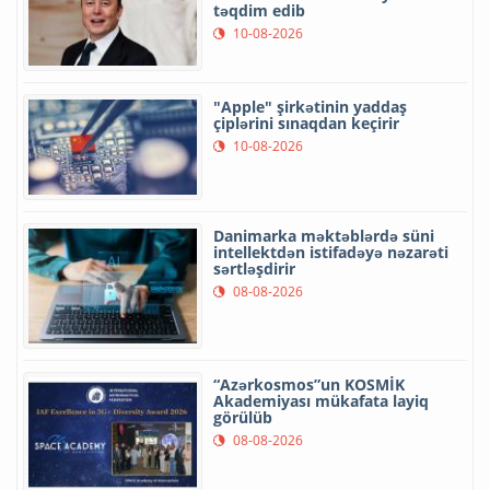
təqdim edib
10-08-2026
"Apple" şirkətinin yaddaş
çiplərini sınaqdan keçirir
10-08-2026
Danimarka məktəblərdə süni
intellektdən istifadəyə nəzarəti
sərtləşdirir
08-08-2026
“Azərkosmos”un KOSMİK
Akademiyası mükafata layiq
görülüb
08-08-2026