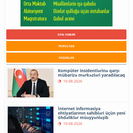
SON XƏBƏR
POPULYAR
YAZARLAR
Kompüter insidentlərinə qarşı
mübarizə mərkəzləri yaradılacaq
10-08-2026
İnternet informasiya
ehtiyatlarının sahibləri üçün yeni
öhdəliklər müəyyənləşib
10-08-2026