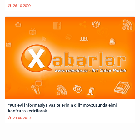
26-10-2009
“Kütləvi informasiya vasitələrinin dili” mövzusunda elmi
konfrans keçiriləcək
24-06-2010