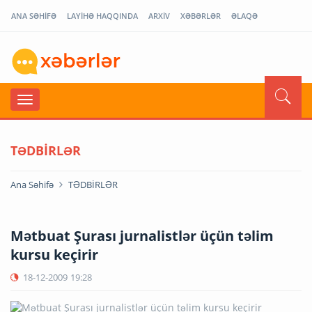
ANA SƏHİFƏ
LAYİHƏ HAQQINDA
ARXİV
XƏBƏRLƏR
ƏLAQƏ
TƏDBİRLƏR
Ana Səhifə
TƏDBİRLƏR
Mətbuat Şurası jurnalistlər üçün təlim
kursu keçirir
18-12-2009
19:28