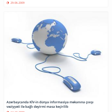
29-06-2009
Azərbaycanda KİV-in dünya informasiya məkanına çıxışı
vəziyyəti ilə bağlı dəyirmi masa keçirilib