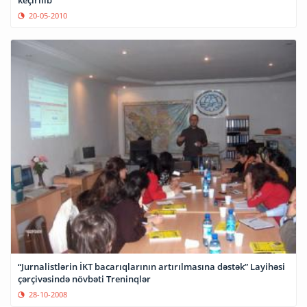
keçirilib
20-05-2010
“Jurnalistlərin İKT bacarıqlarının artırılmasına dəstək” Layihəsi
çərçivəsində növbəti Treninqlər
28-10-2008