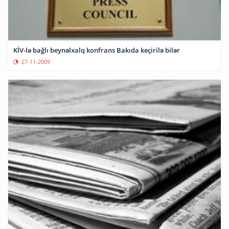
KİV-lə bağlı beynəlxalq konfrans Bakıda keçirilə bilər
27-11-2009