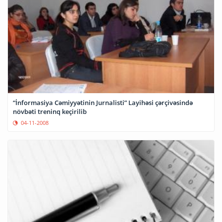
“İnformasiya Cəmiyyətinin Jurnalisti” Layihəsi çərçivəsində
növbəti treninq keçirilib
04-11-2008