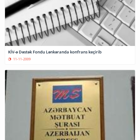
KİV-ə Dəstək Fondu Lənkəranda konfrans keçirib
11-11-2009