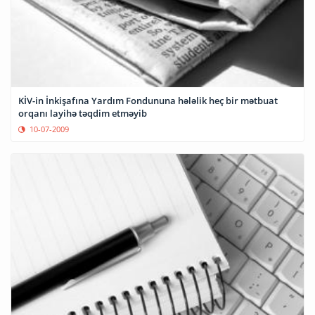
KİV-in İnkişafına Yardım Fondununa hələlik heç bir mətbuat
orqanı layihə təqdim etməyib
10-07-2009