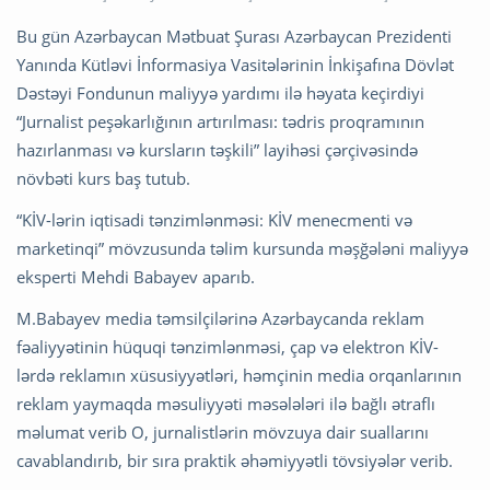
Bu gün Azərbaycan Mətbuat Şurası Azərbaycan Prezidenti
Yanında Kütləvi İnformasiya Vasitələrinin İnkişafına Dövlət
Dəstəyi Fondunun maliyyə yardımı ilə həyata keçirdiyi
“Jurnalist peşəkarlığının artırılması: tədris proqramının
hazırlanması və kursların təşkili” layihəsi çərçivəsində
növbəti kurs baş tutub.
“KİV-lərin iqtisadi tənzimlənməsi: KİV menecmenti və
marketinqi” mövzusunda təlim kursunda məşğələni maliyyə
eksperti Mehdi Babayev aparıb.
M.Babayev media təmsilçilərinə Azərbaycanda reklam
fəaliyyətinin hüquqi tənzimlənməsi, çap və elektron KİV-
lərdə reklamın xüsusiyyətləri, həmçinin media orqanlarının
reklam yaymaqda məsuliyyəti məsələləri ilə bağlı ətraflı
məlumat verib O, jurnalistlərin mövzuya dair suallarını
cavablandırıb, bir sıra praktik əhəmiyyətli tövsiyələr verib.