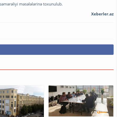
i səmərəliyi məsələlərinə toxunulub.
Xeberler.az