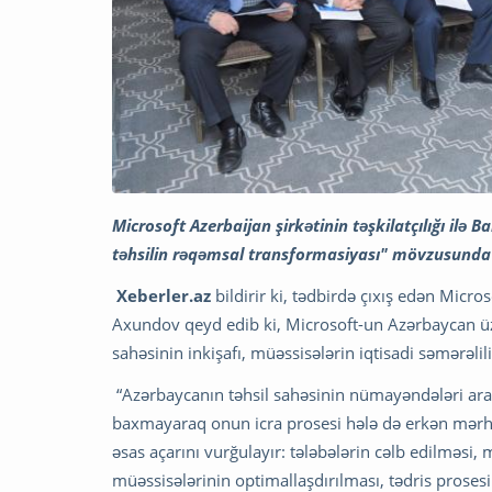
Microsoft Azerbaijan şirkətinin təşkilatçılığı ilə 
təhsilin rəqəmsal transformasiyası" mövzusunda 
Xeberler.az
bildirir ki, tədbirdə çıxış edən Micr
Axundov qeyd edib ki, Microsoft-un Azərbaycan üz
sahəsinin inkişafı, müəssisələrin iqtisadi səmərəlili
“Azərbaycanın təhsil sahəsinin nümayəndələri ar
baxmayaraq onun icra prosesi hələ də erkən mərh
əsas açarını vurğulayır: tələbələrin cəlb edilməsi, 
müəssisələrinin optimallaşdırılması, tədris proses