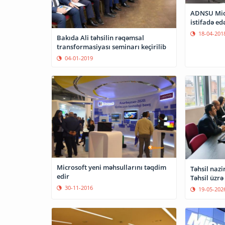
ADNSU Micr
istifadə ed
18-04-201
Bakıda Ali təhsilin rəqəmsal
transformasiyası seminarı keçirilib
04-01-2019
Microsoft yeni məhsullarını təqdim
Təhsil nazi
edir
Təhsil üzrə
30-11-2016
19-05-202