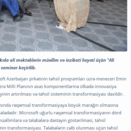
Bakıda ali məktəblərin müəllim və inzibati heyəti üçün "Ali
seminar keçirilib.
osoft Azerbaijan şirkətinin təhsil proqramları üzrə meneceri Emin
rə Milli Planının əsas komponentlərinə ölkədə innovasiya
yinin artırılması və təhsil sisteminin transformasiyası daxildir.
asında rəqəmsal transformasiyaya böyük marağın olmasına
ələdədir. Microsoft uğurlu rəqəmsal transformasiyanın dörd
müəllimlərə və tələbələrə dəstəyin göstərilməsi, təhsil
inin transformasiyası. Tələbələrin cəlb olunması üçün təhsil