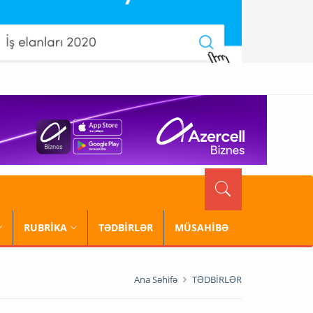
RUBRİKA
TƏDBİRLƏR
MÜSAHİBƏ
Ana Səhifə
TƏDBİRLƏR