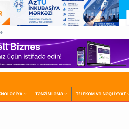
QƏ
XNOLOGİYA
TƏNZİMLƏMƏ
TELEKOM VƏ NƏQLİYYAT