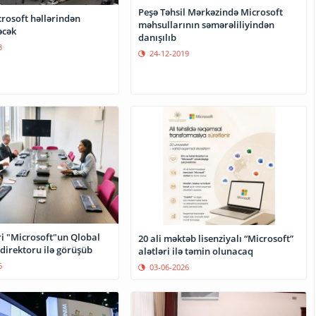
Peşə Təhsil Mərkəzində Microsoft
osoft həllərindən
məhsullarının səmərəliliyindən
əcək
danışılıb
8
24-12-2019
ri "Microsoft"un Qlobal
20 ali məktəb lisenziyalı “Microsoft”
 direktoru ilə görüşüb
alətləri ilə təmin olunacaq
6
03-06-2026