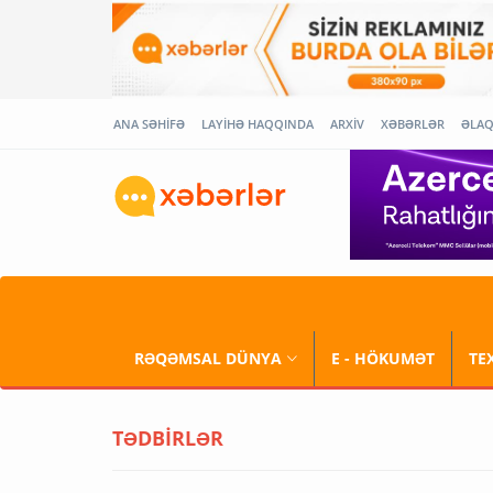
ANA SƏHİFƏ
LAYİHƏ HAQQINDA
ARXİV
XƏBƏRLƏR
ƏLA
RƏQƏMSAL DÜNYA
E - HÖKUMƏT
TE
TƏDBİRLƏR