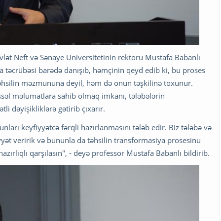
lət Neft və Sənaye Universitetinin rektoru Mustafa Babanlı
 təcrübəsi barədə danışıb, həmçinin qeyd edib ki, bu proses
 təhsilin məzmununa deyil, həm də onun təşkilinə toxunur.
səl məlumatlara sahib olmaq imkanı, tələbələrin
i dəyişikliklərə gətirib çıxarır.
arı keyfiyyətcə fərqli hazırlanmasını tələb edir. Biz tələbə və
ət veririk və bununla da təhsilin transformasiya prosesinu
 hazırlıqlı qarşılasın", - deyə professor Mustafa Babanlı bildirib.