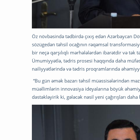
Öz növbəsində tədbirdə çıxış edən Azərbaycan Döv
sözügedən təhsil ocağının rəqəmsal transformasiya
bir neçə qarşılıqlı mərhələlərdən ibarətdir və tək
Ümumiyyətlə, tədris prosesi haqqında daha müfəs
nailiyyətlərində və tədris proqramlarında əhəmiyyətl
“Bu gün əmək bazarı təhsil müəssisələrindən məzunl
müəllimlərin innovasiya ideyalarına böyük əhəmiyy
dəstəkləyirik ki, gələcək nəsil yeni çağırışları daha