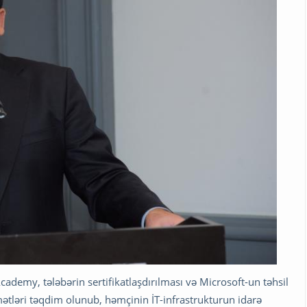
ademy, tələbərin sertifikatlaşdırılması və Microsoft-un təhsil
ətləri təqdim olunub, həmçinin İT-infrastrukturun idarə