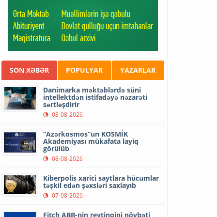
SON XƏBƏR
POPULYAR
YAZARLAR
Danimarka məktəblərdə süni
intellektdən istifadəyə nəzarəti
sərtləşdirir
08-08-2026
“Azərkosmos”un KOSMİK
Akademiyası mükafata layiq
görülüb
08-08-2026
Kiberpolis xarici saytlara hücumlar
təşkil edən şəxsləri saxlayıb
07-08-2026
Fitch ABB-nin reytinqini növbəti