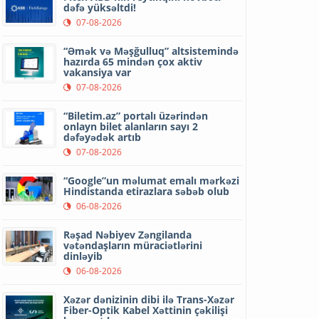
dəfə yüksəltdi!
07-08-2026
“Əmək və Məşğulluq” altsistemində
hazırda 65 mindən çox aktiv
vakansiya var
07-08-2026
“Biletim.az” portalı üzərindən
onlayn bilet alanların sayı 2
dəfəyədək artıb
07-08-2026
“Google”un məlumat emalı mərkəzi
Hindistanda etirazlara səbəb olub
06-08-2026
Rəşad Nəbiyev Zəngilanda
vətəndaşların müraciətlərini
dinləyib
06-08-2026
Xəzər dənizinin dibi ilə Trans-Xəzər
Fiber-Optik Kabel Xəttinin çəkilişi