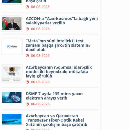
başa çatıb
06-08-2026
AZCON-a "Azərkosmos"la bağlı yeni
səlahiyyətlər verilib
06-08-2026
“Meta”nın süni intellekti test
zamanı başqa şirkətin sisteminə
daxil olub
06-08-2026
Azərbaycanın rəqəmsal idarəçilik
model iki beynəlxalq mükafata
layiq görülüb
06-08-2026
DSMF 7 ayda 135 minə yaxın
elektron arayış verib
06-08-2026
Azərbaycan və Qazaxıstan
Transxəzər Fiber-Optik Kabel
Xəttinin çəkilişini başa çatdırıb