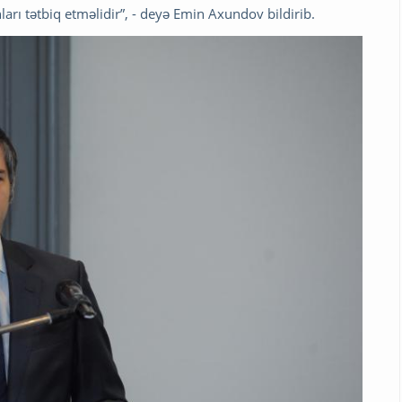
arı tətbiq etməlidir”, - deyə Emin Axundov bildirib.