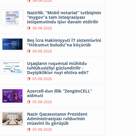
06-08-2026
Nazirlik: “Mobil notariat” tətbiqinin
“mygov”a tam inteqrasiyası
istiqamətində işlər davam etdirilir
06-08-2026
Beş İcra Hakimiyyəti İT sistemlərini
“Hökumət buludu”na köçürüb
06-08-2026
Uşaqların rəqəmsal mühitdə
təhlükəsizliyi gücləndirilir -
Dəyişikliklər nəyi ehtiva edir?
05-08-2026
Azercell-dən illik “ZengimCELL”
xidməti
05-08-2026
Nazir Qazaxıstanın Prezident
Administrasiyası rəhbərinin
müavini ilə görüşüb
05-08-2026