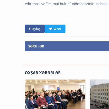
edirlməsi və "ictimai bulud" xidmətlərinin iqtisad
Paylaş
Tweet
ŞƏRHLƏR
OXŞAR XƏBƏRLƏR