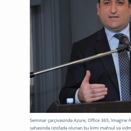
Seminar çərçivəsində Azure, Office 365, Imagine Ac
sahəsində istofadə olunan bu kimi məhsul və xidm