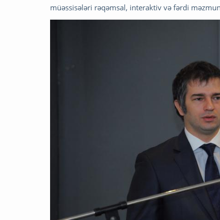
müəssisələri rəqəmsal, interaktiv və fərdi məzmunl