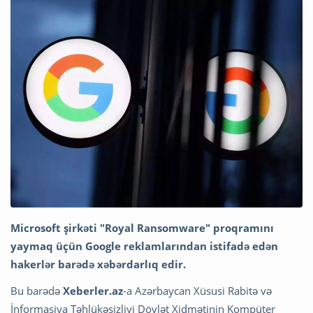
Microsoft şirkəti "Royal Ransomware" proqramını
yaymaq üçün Google reklamlarından istifadə edən
hakerlər barədə xəbərdarlıq edir.
Bu barədə
Xeberler.az
-a Azərbaycan Xüsusi Rabitə və
İnformasiya Təhlükəsizliyi Dövlət Xidmətinin Kompüter