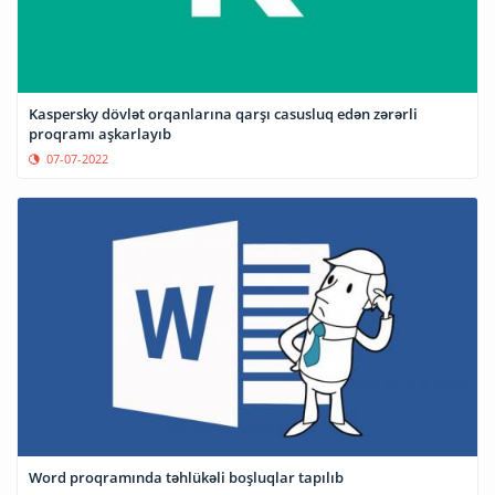
Kaspersky dövlət orqanlarına qarşı casusluq edən zərərli
proqramı aşkarlayıb
07-07-2022
Word proqramında təhlükəli boşluqlar tapılıb