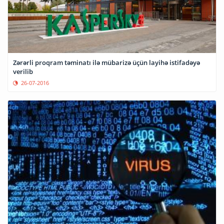
Zərərli proqram təminatı ilə mübarizə üçün layihə istifadəyə
verilib
26-07-2016