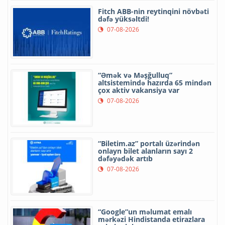
Fitch ABB-nin reytinqini növbəti
dəfə yüksəltdi!
07-08-2026
“Əmək və Məşğulluq”
altsistemində hazırda 65 mindən
çox aktiv vakansiya var
07-08-2026
“Biletim.az” portalı üzərindən
onlayn bilet alanların sayı 2
dəfəyədək artıb
07-08-2026
“Google”un məlumat emalı
mərkəzi Hindistanda etirazlara