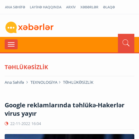
ANA SƏHİFƏ
LAYİHƏ HAQQINDA
ARXİV
XƏBƏRLƏR
ƏLAQƏ
TƏHLÜKƏSİZLİK
Ana Səhifə
TEXNOLOGİYA
TƏHLÜKƏSİZLİK
Google reklamlarında təhlükə-Hakerlər
virus yayır
22-11-2022
16:04