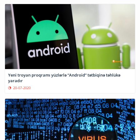
Yeni troyan proqramı yüzlərlə “Android” tətbiqinə təhlükə
yaradır
20-07-2020