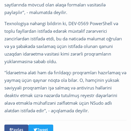
saytlarında mövcud olan əlaqə formaları vasitəsilə
paylaşılır", - məlumatda deyilir.
Texnologiya nəhəngi bildirin ki, DEV-0569 PowerShell və
toplu fayllardan istifadə edərək müxtəlif zərərverici
zəncirlərdən istifadə etdi, bu da nəticədə məlumat oğruları
və ya şəbəkədə saxlamaq üçün istifadə olunan qanuni
uzaqdan idarəetmə vasitəsi kimi zərərli proqramların
yüklənməsinə səbəb oldu.
"İdarəetmə aləti həm də fırıldaqçı proqramları hazırlamaq və
yaymaq üçün qaynar nöqtə ola bilər. O, həmçinin yüksək
səviyyəli proqramları işə salmaq və antivirus həllərini
deaktiv etmək üzrə nəzərdə tutulmuş reyestr dəyərlərini
əlavə etməklə mühafizəni zəiflətmək üçün NSudo adlı
alətdən istifadə edir", - açıqlamada deyilir.
Paylaş
Tweet