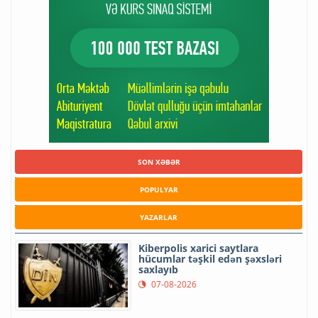
SON XƏBƏR
POPULYAR
YAZARLAR
Kiberpolis xarici saytlara
hücumlar təşkil edən şəxsləri
saxlayıb
07-08-2026