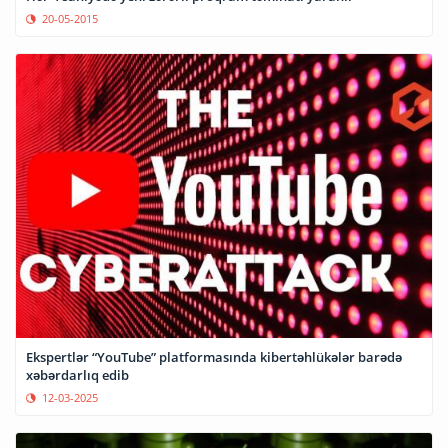
20-05-2015
Ekspertlər “YouTube” platformasında kibertəhlükələr barədə
xəbərdarlıq edib
12-03-2025