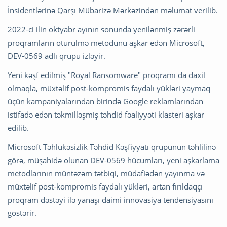
İnsidentlərinə Qarşı Mübarizə Mərkəzindən məlumat verilib.
2022-ci ilin oktyabr ayının sonunda yenilənmiş zərərli
proqramların ötürülmə metodunu aşkar edən Microsoft,
DEV-0569 adlı qrupu izləyir.
Yeni kəşf edilmiş "Royal Ransomware" proqramı da daxil
olmaqla, müxtəlif post-kompromis faydalı yükləri yaymaq
üçün kampaniyalarından birində Google reklamlarından
istifadə edən təkmilləşmiş təhdid fəaliyyəti klasteri aşkar
edilib.
Microsoft Təhlükəsizlik Təhdid Kəşfiyyatı qrupunun təhlilinə
görə, müşahidə olunan DEV-0569 hücumları, yeni aşkarlama
metodlarının müntəzəm tətbiqi, müdafiədən yayınma və
müxtəlif post-kompromis faydalı yükləri, artan fırıldaqçı
proqram dəstəyi ilə yanaşı daimi innovasiya tendensiyasını
göstərir.