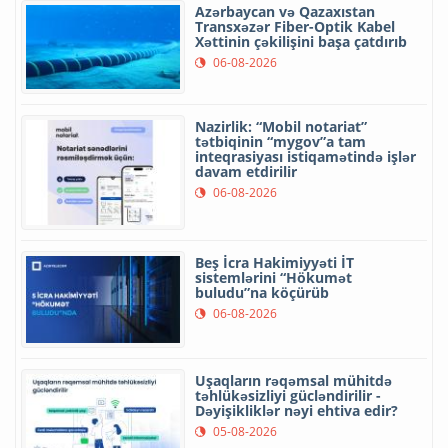
Azərbaycan və Qazaxıstan
Transxəzər Fiber-Optik Kabel
Xəttinin çəkilişini başa çatdırıb
06-08-2026
Nazirlik: “Mobil notariat”
tətbiqinin “mygov”a tam
inteqrasiyası istiqamətində işlər
davam etdirilir
06-08-2026
Beş İcra Hakimiyyəti İT
sistemlərini “Hökumət
buludu”na köçürüb
06-08-2026
Uşaqların rəqəmsal mühitdə
təhlükəsizliyi gücləndirilir -
Dəyişikliklər nəyi ehtiva edir?
05-08-2026