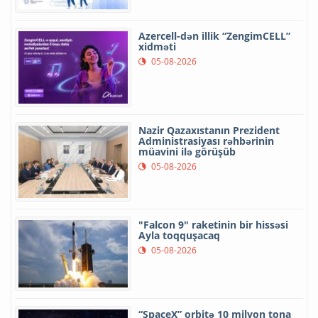
Azercell-dən illik “ZengimCELL”
xidməti
05-08-2026
Nazir Qazaxıstanın Prezident
Administrasiyası rəhbərinin
müavini ilə görüşüb
05-08-2026
"Falcon 9" raketinin bir hissəsi
Ayla toqquşacaq
05-08-2026
“SpaceX” orbitə 10 milyon tona