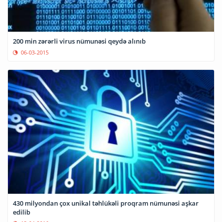
200 min zərərli virus nümunəsi qeydə alınıb
06-03-2015
430 milyondan çox unikal təhlükəli proqram nümunəsi aşkar
edilib