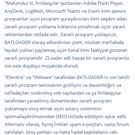
"Məlumdur ki, fırıldaqçılar qurbanları Adobe Flash Player,
AnyDesk, LogMeIn, Microsoft Teams və Zoom kimi qanuni
proqramlar üçün proqram quraşdırıcıları kimi təqdim edən
zərərli proqram yükləmə linklərinə yönəltmək üçün zərərli
reklamlardan istifadə edir. Zərərli proqram yükləyicisi,
BATLOADER olaraq adlandırılan ştam, növbəti mərhələdə
faydalı yükləri paylamaq üçün kanal kimi fəaliyyət göstərən
zərərli proqramdır. ZLoader adlı başqa bir zərərli proqramla
üst-üstə düşdüyü müşahidə olunub.
"ESentire" və "VMware" tərəfindən BATLOADER-in son təhlili
zərərli proqram təminatının gizliliyini və davamlılığını və
istifadəçiləri sındırılmış veb-saytlardan və ya fırıldaqçılar
tərəfindən yaradılmış domenlərdən zərərli proqram
yükləməyə sövq etmək üçün axtarış sisteminin
optimallaşdırılmasından (SEO) istifadə edildiyini aşkar edib.
Alternativ olaraq, fişinq linkləri spam e-poçtları, saxta forum
səhifələri, bloq şərhləri və hətta hədəf təşkilatların veb-