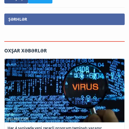
ŞƏRHLƏR
OXŞAR XƏBƏRLƏR
Hər 4 saniyədə yeni zərərli proqram təminatı yaranır