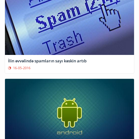
İlin əvvəlində spamların sayı kəskin artıb
16-05-2016