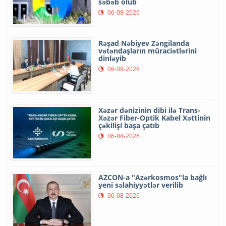
səbəb olub
06-08-2026
Rəşad Nəbiyev Zəngilanda
vətəndaşların müraciətlərini
dinləyib
06-08-2026
Xəzər dənizinin dibi ilə Trans-
Xəzər Fiber-Optik Kabel Xəttinin
çəkilişi başa çatıb
06-08-2026
AZCON-a "Azərkosmos"la bağlı
yeni səlahiyyətlər verilib
06-08-2026