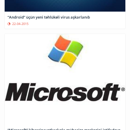
“Android” üçün yeni təhlükəli virus aşkarlanıb
22-04-2015
“Microsoft” kibercinayətkarlıqla mübarizə mərkəzini istifadəyə