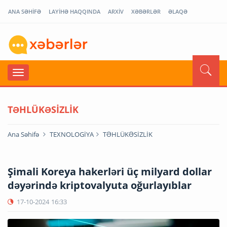
ANA SƏHİFƏ
LAYİHƏ HAQQINDA
ARXİV
XƏBƏRLƏR
ƏLAQƏ
TƏHLÜKƏSİZLİK
Ana Səhifə
TEXNOLOGİYA
TƏHLÜKƏSİZLİK
Şimali Koreya hakerləri üç milyard dollar
dəyərində kriptovalyuta oğurlayıblar
17-10-2024
16:33