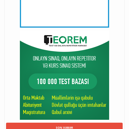
SON XƏBƏR