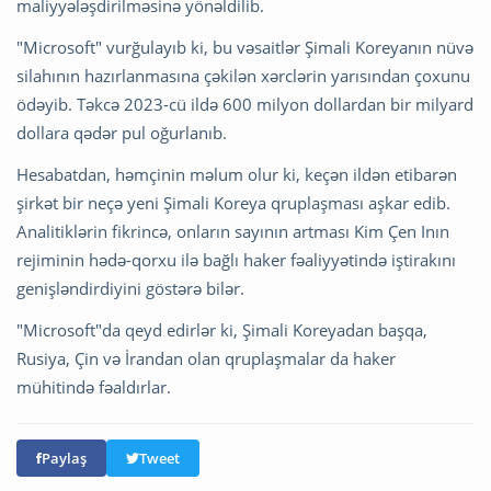
maliyyələşdirilməsinə yönəldilib.
"Microsoft" vurğulayıb ki, bu vəsaitlər Şimali Koreyanın nüvə
silahının hazırlanmasına çəkilən xərclərin yarısından çoxunu
ödəyib. Təkcə 2023-cü ildə 600 milyon dollardan bir milyard
dollara qədər pul oğurlanıb.
Hesabatdan, həmçinin məlum olur ki, keçən ildən etibarən
şirkət bir neçə yeni Şimali Koreya qruplaşması aşkar edib.
Analitiklərin fikrincə, onların sayının artması Kim Çen Inın
rejiminin hədə-qorxu ilə bağlı haker fəaliyyətində iştirakını
genişləndirdiyini göstərə bilər.
"Microsoft"da qeyd edirlər ki, Şimali Koreyadan başqa,
Rusiya, Çin və İrandan olan qruplaşmalar da haker
mühitində fəaldırlar.
Paylaş
Tweet