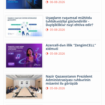
06-08-2026
Uşaqların rəqəmsal mühitdə
təhlükəsizliyi gücləndirilir -
Dəyişikliklər nəyi ehtiva edir?
05-08-2026
Azercell-dən illik “ZengimCELL”
xidməti
05-08-2026
Nazir Qazaxıstanın Prezident
Administrasiyası rəhbərinin
müavini ilə görüşüb
05-08-2026