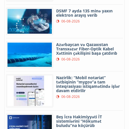
DSMF 7 ayda 135 minə yaxın
elektron arayış verib
06-08-2026
Azərbaycan və Qazaxıstan
Transxəzər Fiber-Optik Kabel
Xəttinin çəkilişini başa çatdırıb
06-08-2026
Nazirlik: “Mobil notariat”
tətbiqinin “mygov”a tam
inteqrasiyası istiqamətində işlər
davam etdirilir
06-08-2026
Beş İcra Hakimiyyəti İT
sistemlərini “Hökumət
buludu”na köçürüb