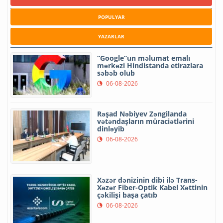
POPULYAR
YAZARLAR
“Google”un məlumat emalı
mərkəzi Hindistanda etirazlara
səbəb olub
06-08-2026
Rəşad Nəbiyev Zəngilanda
vətəndaşların müraciətlərini
dinləyib
06-08-2026
Xəzər dənizinin dibi ilə Trans-
Xəzər Fiber-Optik Kabel Xəttinin
çəkilişi başa çatıb
06-08-2026