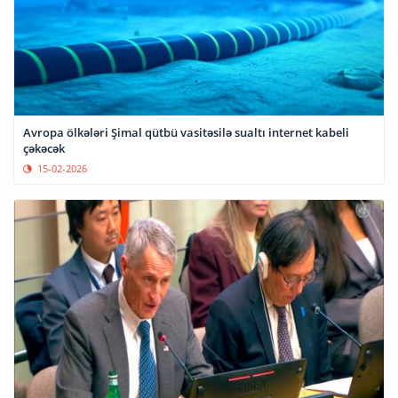
Avropa ölkələri Şimal qütbü vasitəsilə sualtı internet kabeli
çəkəcək
15-02-2026