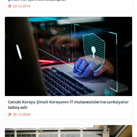
23-12-2014
Cənubi Koreya Şimali Koreyanın İT mütəxəssislərinə sanksiyalar
tətbiq edir
26-12-2024