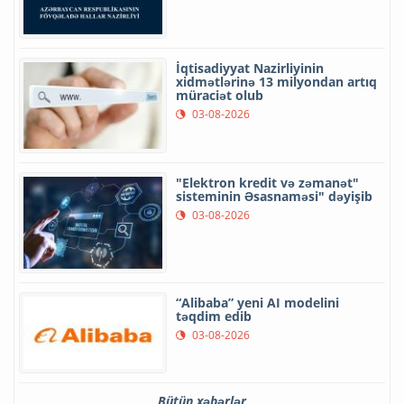
İqtisadiyyat Nazirliyinin
xidmətlərinə 13 milyondan artıq
müraciət olub
03-08-2026
"Elektron kredit və zəmanət"
sisteminin Əsasnaməsi" dəyişib
03-08-2026
“Alibaba” yeni AI modelini
təqdim edib
03-08-2026
Bütün xəbərlər