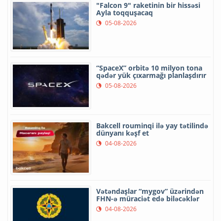
"Falcon 9" raketinin bir hissəsi
Ayla toqquşacaq
05-08-2026
“SpaceX” orbitə 10 milyon tona
qədər yük çıxarmağı planlaşdırır
05-08-2026
Bakcell rouminqi ilə yay tətilində
dünyanı kəşf et
04-08-2026
Vətəndaşlar “mygov” üzərindən
FHN-ə müraciət edə biləcəklər
04-08-2026