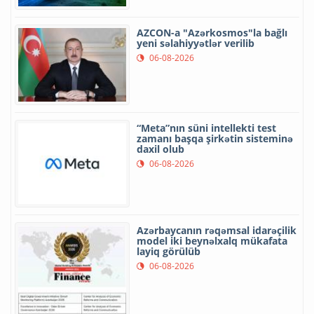
AZCON-a "Azərkosmos"la bağlı
yeni səlahiyyətlər verilib
06-08-2026
“Meta”nın süni intellekti test
zamanı başqa şirkətin sisteminə
daxil olub
06-08-2026
Azərbaycanın rəqəmsal idarəçilik
model iki beynəlxalq mükafata
layiq görülüb
06-08-2026