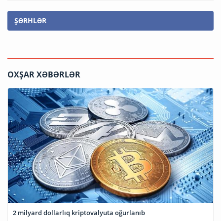
ŞƏRHLƏR
OXŞAR XƏBƏRLƏR
2 milyard dollarlıq kriptovalyuta oğurlanıb