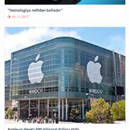
“Texnologiya neftdən bahadır”
01-11-2017
Apple-ın dəyəri 600 milyard dolları ötdü