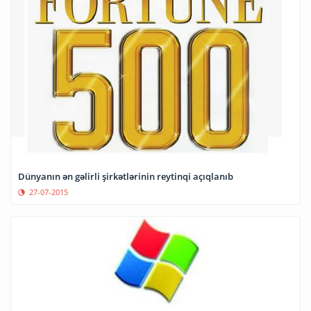
Dünyanın ən gəlirli şirkətlərinin reytinqi açıqlanıb
27-07-2015