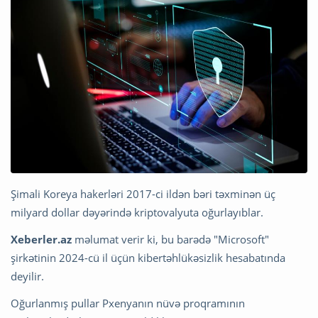
Şimali Koreya hakerləri 2017-ci ildən bəri təxminən üç
milyard dollar dəyərində kriptovalyuta oğurlayıblar.
Xeberler.az
məlumat verir ki, bu barədə "Microsoft"
şirkətinin 2024-cü il üçün kibertəhlükəsizlik hesabatında
deyilir.
Oğurlanmış pullar Pxenyanın nüvə proqramının