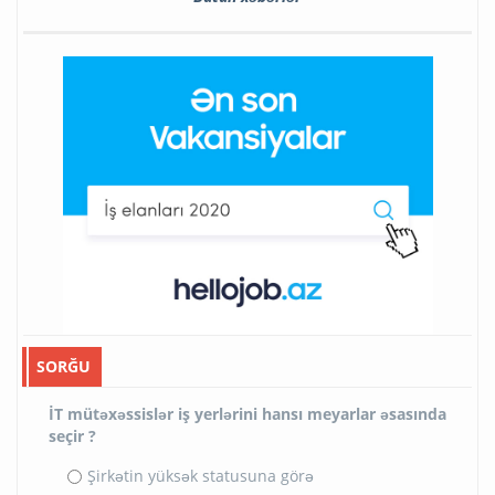
SORĞU
İT mütəxəssislər iş yerlərini hansı meyarlar əsasında
seçir ?
Şirkətin yüksək statusuna görə