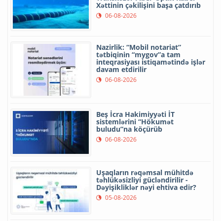
Xəttinin çəkilişini başa çatdırıb
06-08-2026
Nazirlik: “Mobil notariat”
tətbiqinin “mygov”a tam
inteqrasiyası istiqamətində işlər
davam etdirilir
06-08-2026
Beş İcra Hakimiyyəti İT
sistemlərini “Hökumət
buludu”na köçürüb
06-08-2026
Uşaqların rəqəmsal mühitdə
təhlükəsizliyi gücləndirilir -
Dəyişikliklər nəyi ehtiva edir?
05-08-2026