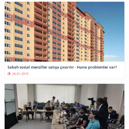
Sabah sosial mənzillər satışa çıxarılır - Hansı problemlər var?
24-01-2019