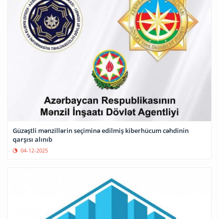
Güzəştli mənzillərin seçiminə edilmiş kiberhücum cəhdinin
qarşısı alınıb
04-12-2025