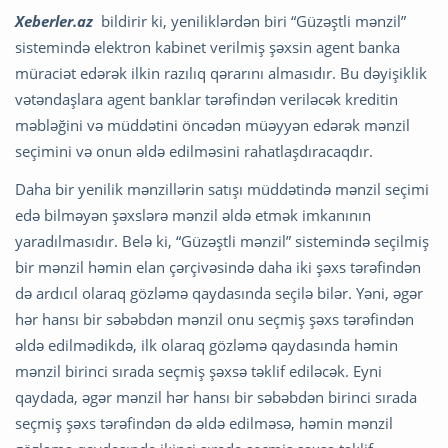
Xeberler.az
bildirir ki, yeniliklərdən biri “Güzəştli mənzil”
sistemində elektron kabinet verilmiş şəxsin agent banka
müraciət edərək ilkin razılıq qərarını almasıdır. Bu dəyişiklik
vətəndaşlara agent banklar tərəfindən veriləcək kreditin
məbləğini və müddətini öncədən müəyyən edərək mənzil
seçimini və onun əldə edilməsini rahatlaşdıracaqdır.
Daha bir yenilik mənzillərin satışı müddətində mənzil seçimi
edə bilməyən şəxslərə mənzil əldə etmək imkanının
yaradılmasıdır. Belə ki, “Güzəştli mənzil” sistemində seçilmiş
bir mənzil həmin elan çərçivəsində daha iki şəxs tərəfindən
də ardıcıl olaraq gözləmə qaydasında seçilə bilər. Yəni, əgər
hər hansı bir səbəbdən mənzil onu seçmiş şəxs tərəfindən
əldə edilmədikdə, ilk olaraq gözləmə qaydasında həmin
mənzil birinci sırada seçmiş şəxsə təklif ediləcək. Eyni
qaydada, əgər mənzil hər hansı bir səbəbdən birinci sırada
seçmiş şəxs tərəfindən də əldə edilməsə, həmin mənzil