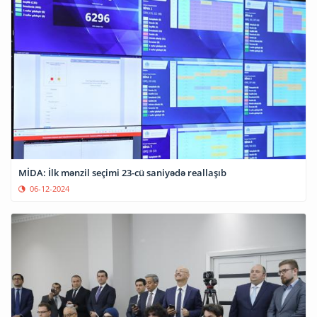
MİDA: İlk mənzil seçimi 23-cü saniyədə reallaşıb
06-12-2024