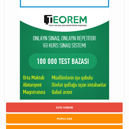
SON XƏBƏR
POPULYAR