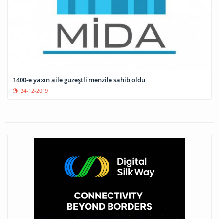
1400-ə yaxın ailə güzəştli mənzilə sahib oldu
24-12-2019