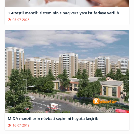
“Güzəştli mənzil” sisteminin sınaq versiyası istifadəyə verilib
05-07-2023
MİDA mənzillərin növbəti seçimini həyata keçirib
16-07-2019