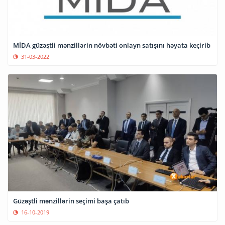
MİDA güzəştli mənzillərin növbəti onlayn satışını həyata keçirib
31-03-2022
Güzəştli mənzillərin seçimi başa çatıb
16-10-2019