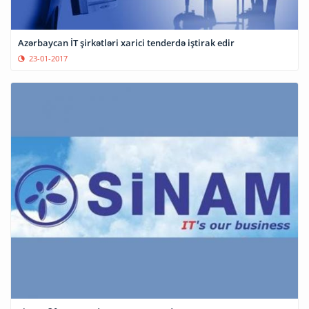
Azərbaycan İT şirkətləri xarici tenderdə iştirak edir
23-01-2017