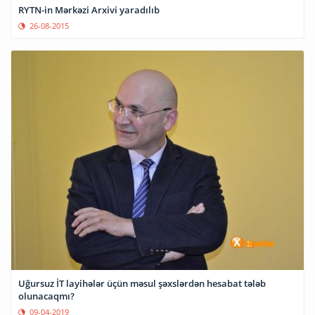
RYTN-in Mərkəzi Arxivi yaradılıb
26-08-2015
Uğursuz İT layihələr üçün məsul şəxslərdən hesabat tələb
olunacaqmı?
09-04-2019