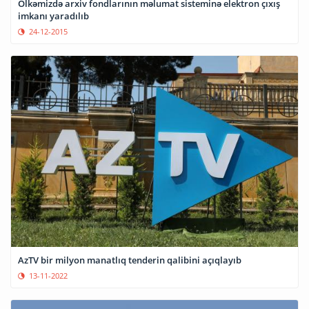
Ölkəmizdə arxiv fondlarının məlumat sisteminə elektron çıxış
imkanı yaradılıb
24-12-2015
AzTV bir milyon manatlıq tenderin qalibini açıqlayıb
13-11-2022