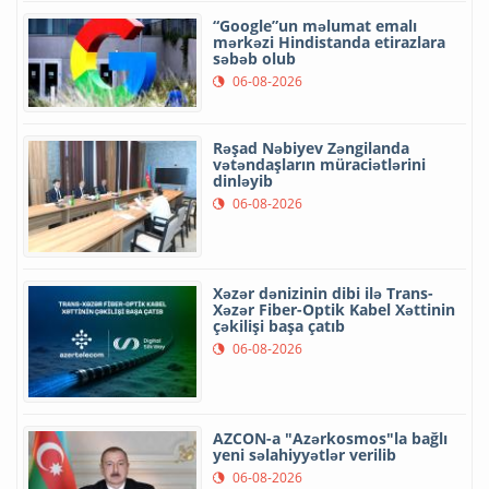
“Google”un məlumat emalı
mərkəzi Hindistanda etirazlara
səbəb olub
06-08-2026
Rəşad Nəbiyev Zəngilanda
vətəndaşların müraciətlərini
dinləyib
06-08-2026
Xəzər dənizinin dibi ilə Trans-
Xəzər Fiber-Optik Kabel Xəttinin
çəkilişi başa çatıb
06-08-2026
AZCON-a "Azərkosmos"la bağlı
yeni səlahiyyətlər verilib
06-08-2026