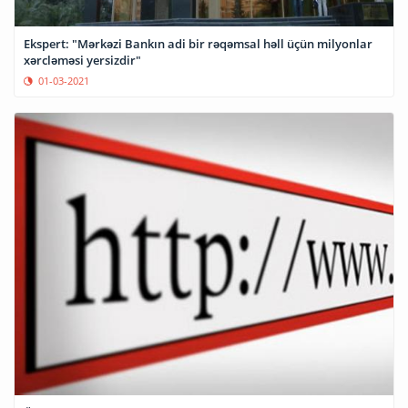
Ekspert: "Mərkəzi Bankın adi bir rəqəmsal həll üçün milyonlar
xərcləməsi yersizdir"
01-03-2021