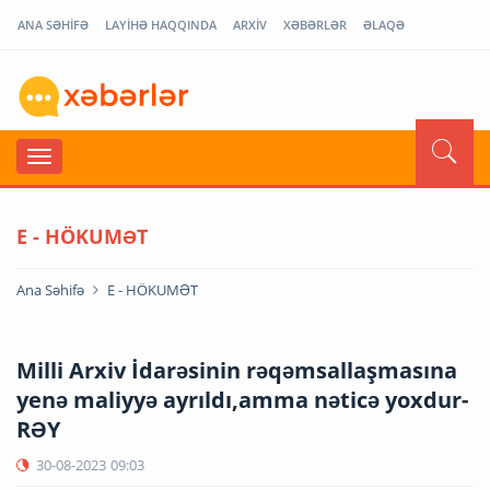
ANA SƏHİFƏ
LAYİHƏ HAQQINDA
ARXİV
XƏBƏRLƏR
ƏLAQƏ
E - HÖKUMƏT
Ana Səhifə
E - HÖKUMƏT
Milli Arxiv İdarəsinin rəqəmsallaşmasına
yenə maliyyə ayrıldı,amma nəticə yoxdur-
RƏY
30-08-2023
09:03