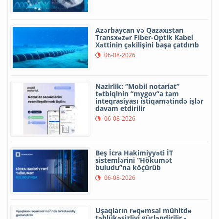
Azərbaycan və Qazaxıstan
Transxəzər Fiber-Optik Kabel
Xəttinin çəkilişini başa çatdırıb
06-08-2026
Nazirlik: “Mobil notariat”
tətbiqinin “mygov”a tam
inteqrasiyası istiqamətində işlər
davam etdirilir
06-08-2026
Beş İcra Hakimiyyəti İT
sistemlərini “Hökumət
buludu”na köçürüb
06-08-2026
Uşaqların rəqəmsal mühitdə
təhlükəsizliyi gücləndirilir -