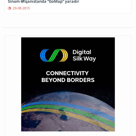
Sinam Əfqanıstanda “GoMap” yaradır
29-08-2015