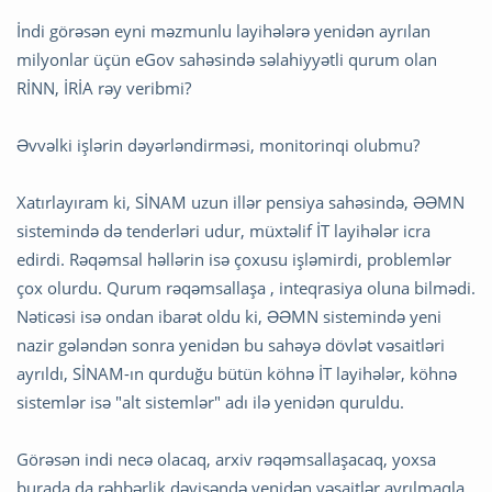
İndi görəsən eyni məzmunlu layihələrə yenidən ayrılan
milyonlar üçün eGov sahəsində səlahiyyətli qurum olan
RİNN, İRİA rəy veribmi?
Əvvəlki işlərin dəyərləndirməsi, monitorinqi olubmu?
Xatırlayıram ki, SİNAM uzun illər pensiya sahəsində, ƏƏMN
sistemində də tenderləri udur, müxtəlif İT layihələr icra
edirdi. Rəqəmsal həllərin isə çoxusu işləmirdi, problemlər
çox olurdu. Qurum rəqəmsallaşa , inteqrasiya oluna bilmədi.
Nəticəsi isə ondan ibarət oldu ki, ƏƏMN sistemində yeni
nazir gələndən sonra yenidən bu sahəyə dövlət vəsaitləri
ayrıldı, SİNAM-ın qurduğu bütün köhnə İT layihələr, köhnə
sistemlər isə "alt sistemlər" adı ilə yenidən quruldu.
Görəsən indi necə olacaq, arxiv rəqəmsallaşacaq, yoxsa
burada da rəhbərlik dəyişəndə yenidən vəsaitlər ayrılmaqla