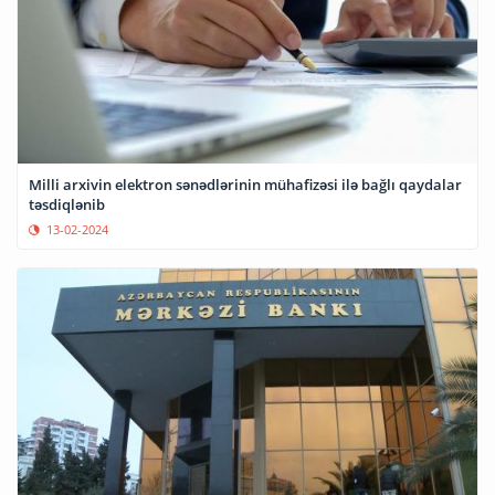
Milli arxivin elektron sənədlərinin mühafizəsi ilə bağlı qaydalar
təsdiqlənib
13-02-2024