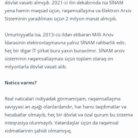
dövlət vəsaiti almışdı. 2021-ci ilin dekabrında isə SİNAM
yenə həmin məqsəd üçün, rəqəmsallaşma və Elektron Arxiv
Sisteminin yaradılması üçün 2 milyon manat almışdı.
Ümumiyyətlə isə, 2013-cü ildən etibarən Milli Arxiv
İdarəsinin elektronlaşmasına yalnız SİNAM rəhbərlik edir,
heç bir digər İT şirkət bura yaxın buraxılmır. SİNAM arxiv
sisteminin rəqəmsallaşması üçün toplam olaraq on
milyonlarla dövlət vəsait alıb.
Nəticə varmı?
Real nəticələri indiyədək görməmişəm, rəqəmsallaşma
səviyyəsi ən aşağı olanlardandır, hər hansı təqdimatlar və
hesabatlar olmayıb, heç bir dövlət və özəl qurum bu sistemə
inteqrasiya olunmayıb. Vətəndaşlar üçün də rəqəmsal
xidmətlərinin şahidi olmamışıq.