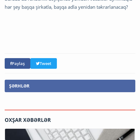
hər şey başqa şirkətlə, başqa adla yenidən təkrarlanacaq?
Paylaş
Tweet
ŞƏRHLƏR
OXŞAR XƏBƏRLƏR