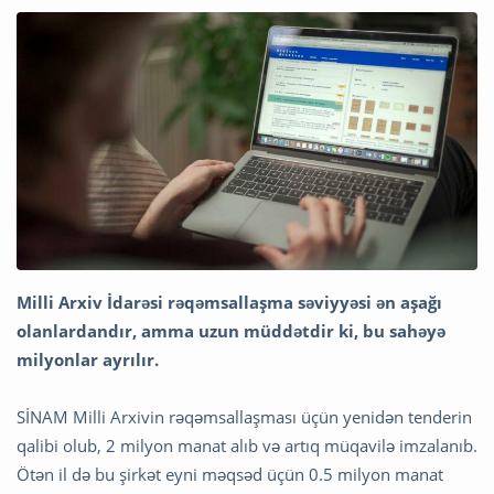
Milli Arxiv İdarəsi rəqəmsallaşma səviyyəsi ən aşağı
olanlardandır, amma uzun müddətdir ki, bu sahəyə
milyonlar ayrılır.
SİNAM Milli Arxivin rəqəmsallaşması üçün yenidən tenderin
qalibi olub, 2 milyon manat alıb və artıq müqavilə imzalanıb.
Ötən il də bu şirkət eyni məqsəd üçün 0.5 milyon manat