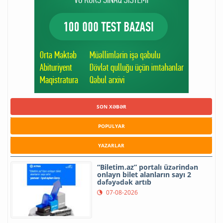
SON XƏBƏR
POPULYAR
YAZARLAR
“Biletim.az” portalı üzərindən
onlayn bilet alanların sayı 2
dəfəyədək artıb
07-08-2026