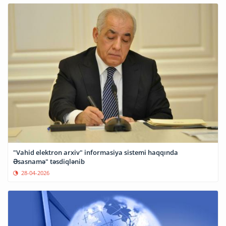
"Vahid elektron arxiv" informasiya sistemi haqqında
Əsasnamə" təsdiqlənib
28-04-2026