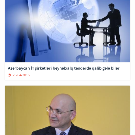
Azərbaycan İT şirkətləri beynəlxalq tenderdə qalib gələ bilər
25-04-2016