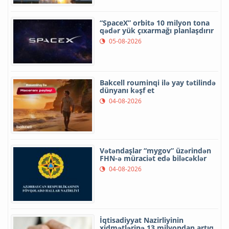
“SpaceX” orbitə 10 milyon tona
qədər yük çıxarmağı planlaşdırır
05-08-2026
Bakcell rouminqi ilə yay tətilində
dünyanı kəşf et
04-08-2026
Vətəndaşlar “mygov” üzərindən
FHN-ə müraciət edə biləcəklər
04-08-2026
İqtisadiyyat Nazirliyinin
xidmətlərinə 13 milyondan artıq