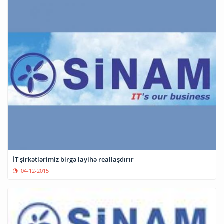
İT şirkətlərimiz birgə layihə reallaşdırır
04-12-2015