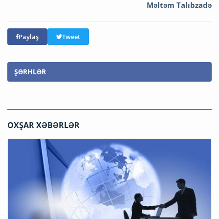
Məltəm Talıbzadə
Paylaş
Tweet
ŞƏRHLƏR
OXŞAR XƏBƏRLƏR