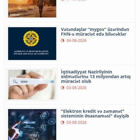
Vətəndaşlar “mygov” üzərindən
FHN-ə müraciət edə biləcəklər
04-08-2026
İqtisadiyyat Nazirliyinin
xidmətlərinə 13 milyondan artıq
müraciət olub
03-08-2026
"Elektron kredit və zəmanət"
sisteminin Əsasnaməsi" dəyişib
03-08-2026