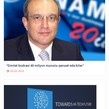
“Dövlət büdcəsi 40 milyon manata qənaət edə bilər”
20-02-2016