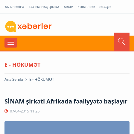
ANA SƏHİFƏ
LAYİHƏ HAQQINDA
ARXİV
XƏBƏRLƏR
ƏLAQƏ
E - HÖKUMƏT
Ana Səhifə
E - HÖKUMƏT
SİNAM şirkəti Afrikada fəaliyyətə başlayır
07-04-2015
11:25