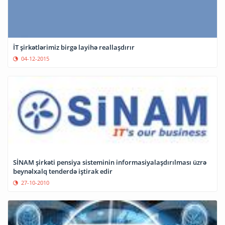
İT şirkətlərimiz birgə layihə reallaşdırır
04-12-2015
SİNAM şirkəti pensiya sisteminin informasiyalaşdırılması üzrə
beynəlxalq tenderdə iştirak edir
27-10-2010