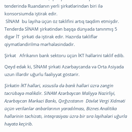
tenderində Ruandanın yerli şirkətlərindən biri ilə
konsorsiumda iştirak edir.
SİNAM bu layihə üçün öz təklifini artıq təqdim etmişdir.
Tenderdə SİNAM şirkətindən başqa dünyada tanınmış 5
digər İT şirkəti də iştirak edir. Hazırda təkliflər
qiymətləndirilmə mərhələsindədir.
Şirkət Afrikanın bank sektoru üçün İKT həllərini təklif edib.
Qeyd edək ki, SİNAM şirkəti Azərbaycanda və Orta Asiyada
uzun illərdir uğurlu fəaliyyət göstərir.
Şirkətin İKT həlləri, xüsusilə də bank həlləri üzrə zəngin
təcrübəyə malikdir. SINAM Azərbaycan Maliyyə Nazirliyi,
Azərbaycan Mərkəzi Bankı, Qırğızıstanın Dövlət Vergi Xidməti
üçün verilənlər anbarlarının yaradılması, Biznes Analitika
həllərinin təchizatı, inteqrasiyası üzrə bir sıra layihələri uğurla
həyata keçirib.