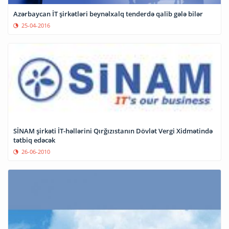
Azərbaycan İT şirkətləri beynəlxalq tenderdə qalib gələ bilər
25-04-2016
SİNAM şirkəti İT-həllərini Qırğızıstanın Dövlət Vergi Xidmətində
tətbiq edəcək
26-06-2010