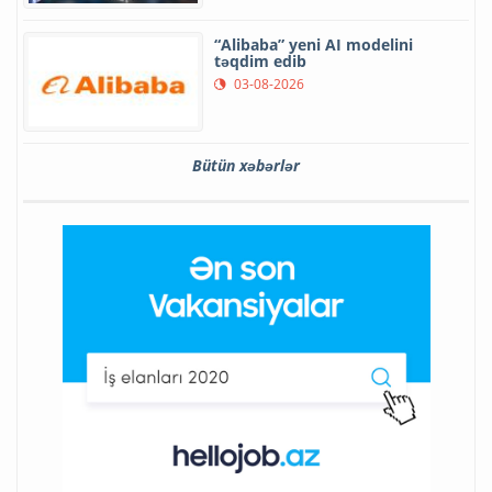
“Alibaba” yeni AI modelini
təqdim edib
03-08-2026
Bütün xəbərlər