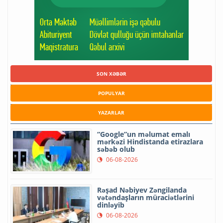
SON XƏBƏR
POPULYAR
YAZARLAR
“Google”un məlumat emalı
mərkəzi Hindistanda etirazlara
səbəb olub
06-08-2026
Rəşad Nəbiyev Zəngilanda
vətəndaşların müraciətlərini
dinləyib
06-08-2026