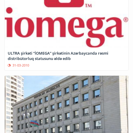
ULTRA şirkəti “İOMEGA” şirkətinin Azərbaycanda rəsmi
distribütorluq statusunu əldə edib
31-03-2010