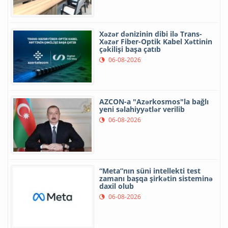
Xəzər dənizinin dibi ilə Trans-
Xəzər Fiber-Optik Kabel Xəttinin
çəkilişi başa çatıb
06-08-2026
AZCON-a "Azərkosmos"la bağlı
yeni səlahiyyətlər verilib
06-08-2026
“Meta”nın süni intellekti test
zamanı başqa şirkətin sisteminə
daxil olub
06-08-2026