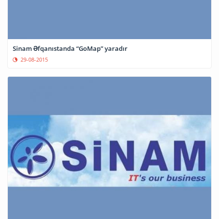
Sinam Əfqanıstanda “GoMap” yaradır
29-08-2015