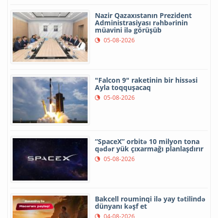
Nazir Qazaxıstanın Prezident
Administrasiyası rəhbərinin
müavini ilə görüşüb
05-08-2026
"Falcon 9" raketinin bir hissəsi
Ayla toqquşacaq
05-08-2026
“SpaceX” orbitə 10 milyon tona
qədər yük çıxarmağı planlaşdırır
05-08-2026
Bakcell rouminqi ilə yay tətilində
dünyanı kəşf et
04-08-2026