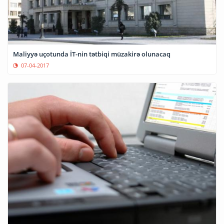
Maliyyə uçotunda İT-nin tətbiqi müzakirə olunacaq
07-04-2017