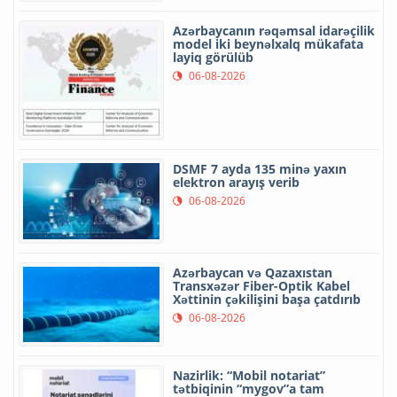
Azərbaycanın rəqəmsal idarəçilik
model iki beynəlxalq mükafata
layiq görülüb
06-08-2026
DSMF 7 ayda 135 minə yaxın
elektron arayış verib
06-08-2026
Azərbaycan və Qazaxıstan
Transxəzər Fiber-Optik Kabel
Xəttinin çəkilişini başa çatdırıb
06-08-2026
Nazirlik: “Mobil notariat”
tətbiqinin “mygov”a tam