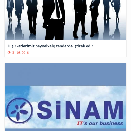
İT şirkətlərimiz beynəlxalq tenderdə iştirak edir
31-03-2016