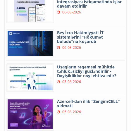
inteqrasiyası istiqamətində işlər
davam etdirilir
06-08-2026
Beş İcra Hakimiyyəti İT
sistemlərini “Hökumət
buludu”na köçürüb
06-08-2026
Uşaqların rəqəmsal mühitdə
təhlükəsizliyi gücləndirilir -
Dəyişikliklər nəyi ehtiva edir?
05-08-2026
Azercell-dən illik “ZengimCELL”
xidməti
05-08-2026