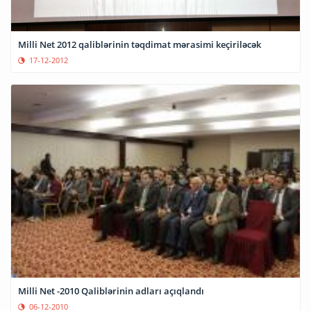
Milli Net 2012 qaliblərinin təqdimat mərasimi keçiriləcək
17-12-2012
Milli Net -2010 Qaliblərinin adları açıqlandı
06-12-2010