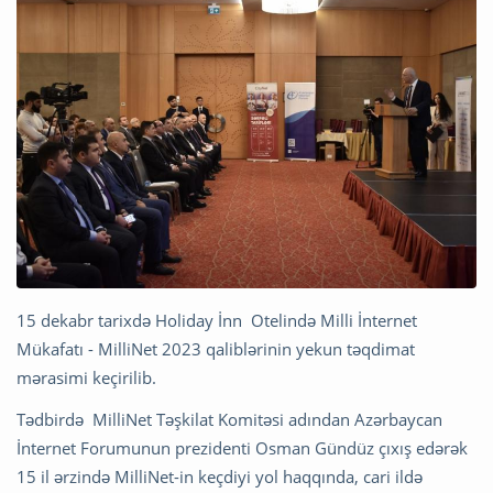
15 dekabr tarixdə Holiday İnn Otelində Milli İnternet
Mükafatı - MilliNet 2023 qaliblərinin yekun təqdimat
mərasimi keçirilib.
Tədbirdə MilliNet Təşkilat Komitəsi adından Azərbaycan
İnternet Forumunun prezidenti Osman Gündüz çıxış edərək
15 il ərzində MilliNet-in keçdiyi yol haqqında, cari ildə