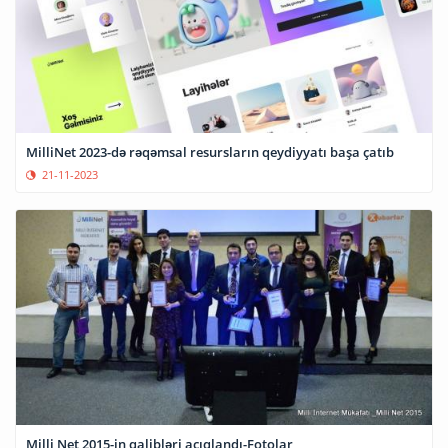
MilliNet 2023-də rəqəmsal resursların qeydiyyatı başa çatıb
21-11-2023
Milli Net 2015-in qalibləri açıqlandı-Fotolar