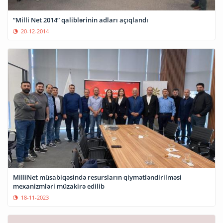
“Milli Net 2014” qaliblərinin adları açıqlandı
20-12-2014
MilliNet müsabiqəsində resursların qiymətləndirilməsi
mexanizmləri müzakirə edilib
18-11-2023