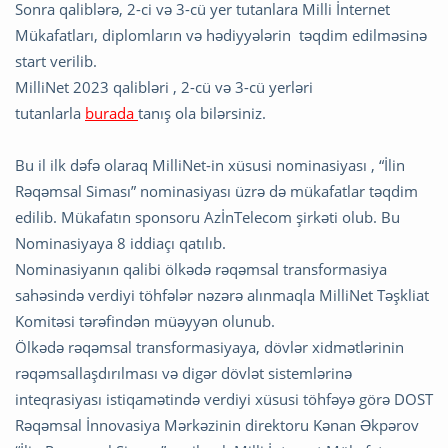
Sonra qaliblərə, 2-ci və 3-cü yer tutanlara Milli İnternet
Mükafatları, diplomların və hədiyyələrin təqdim edilməsinə
start verilib.
MilliNet 2023 qalibləri , 2-cü və 3-cü yerləri
tutanlarla
burada
tanış ola bilərsiniz.
Bu il ilk dəfə olaraq MilliNet-in xüsusi nominasiyası , “İlin
Rəqəmsal Siması” nominasiyası üzrə də mükafatlar təqdim
edilib. Mükafatın sponsoru AzİnTelecom şirkəti olub. Bu
Nominasiyaya 8 iddiaçı qatılıb.
Nominasiyanın qalibi ölkədə rəqəmsal transformasiya
sahəsində verdiyi töhfələr nəzərə alınmaqla MilliNet Təşkliat
Komitəsi tərəfindən müəyyən olunub.
Ölkədə rəqəmsal transformasiyaya, dövlər xidmətlərinin
rəqəmsallaşdırılması və digər dövlət sistemlərinə
inteqrasiyası istiqamətində verdiyi xüsusi töhfəyə görə DOST
Rəqəmsal İnnovasiya Mərkəzinin direktoru Kənan Əkpərov