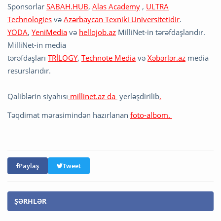
Sponsorlar
SABAH.HUB
,
Alas Academy
,
ULTRA
Technologies
və
Azərbaycan Texniki Universitetidir
.
YODA
,
YeniMedia
və
hellojob.a
z
MilliNet-in tərəfdaşlarıdır.
MilliNet-in media
tərəfdaşları
TRİLOGY
,
Technote Media
və
Xəbərlər.az
media
resurslarıdır.
Qaliblərin siyahısı
millinet.az da
yerləşdirilib
.
Təqdimat mərasimindən hazırlanan
foto-albom.
Paylaş
Tweet
ŞƏRHLƏR