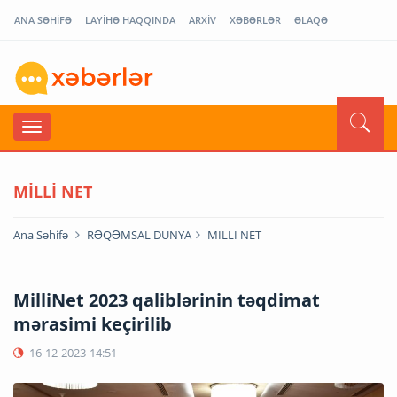
ANA SƏHİFƏ
LAYİHƏ HAQQINDA
ARXİV
XƏBƏRLƏR
ƏLAQƏ
MİLLİ NET
Ana Səhifə
RƏQƏMSAL DÜNYA
MİLLİ NET
MilliNet 2023 qaliblərinin təqdimat
mərasimi keçirilib
16-12-2023
14:51