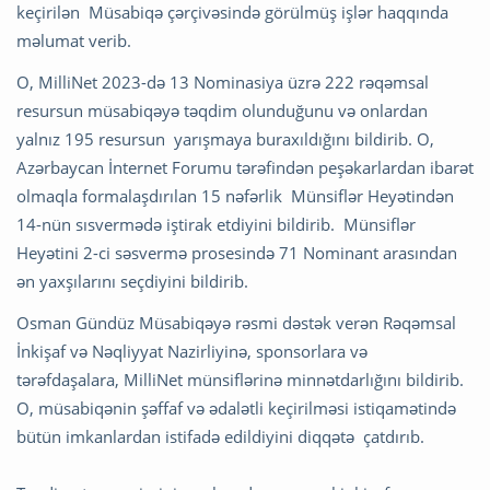
keçirilən Müsabiqə çərçivəsində görülmüş işlər haqqında
məlumat verib.
O, MilliNet 2023-də 13 Nominasiya üzrə 222 rəqəmsal
resursun müsabiqəyə təqdim olunduğunu və onlardan
yalnız 195 resursun yarışmaya buraxıldığını bildirib. O,
Azərbaycan İnternet Forumu tərəfindən peşəkarlardan ibarət
olmaqla formalaşdırılan 15 nəfərlik Münsiflər Heyətindən
14-nün sısvermədə iştirak etdiyini bildirib. Münsiflər
Heyətini 2-ci səsvermə prosesində 71 Nominant arasından
ən yaxşılarını seçdiyini bildirib.
Osman Gündüz Müsabiqəyə rəsmi dəstək verən Rəqəmsal
İnkişaf və Nəqliyyat Nazirliyinə, sponsorlara və
tərəfdaşalara, MilliNet münsiflərinə minnətdarlığını bildirib.
O, müsabiqənin şəffaf və ədalətli keçirilməsi istiqamətində
bütün imkanlardan istifadə edildiyini diqqətə çatdırıb.