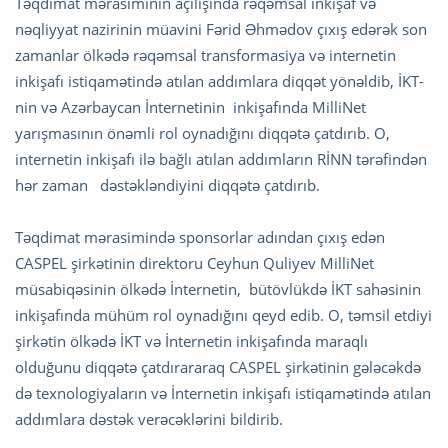
Təqdimat mərasiminin açılışında rəqəmsal inkişaf və
nəqliyyat nazirinin müavini Fərid Əhmədov çıxış edərək son
zamanlar ölkədə rəqəmsal transformasiya və internetin
inkişafı istiqamətində atılan addımlara diqqət yönəldib, İKT-
nin və Azərbaycan İnternetinin inkişafında MilliNet
yarışmasının önəmli rol oynadığını diqqətə çatdırıb. O,
internetin inkişafı ilə bağlı atılan addımların RİNN tərəfindən
hər zaman dəstəkləndiyini diqqətə çatdırıb.
Təqdimat mərasimində sponsorlar adından çıxış edən
CASPEL şirkətinin direktoru Ceyhun Quliyev MilliNet
müsabiqəsinin ölkədə İnternetin, bütövlükdə İKT sahəsinin
inkişafında mühüm rol oynadığını qeyd edib. O, təmsil etdiyi
şirkətin ölkədə İKT və İnternetin inkişafında maraqlı
olduğunu diqqətə çatdırararaq CASPEL şirkətinin gələcəkdə
də texnologiyaların və İnternetin inkişafı istiqamətində atılan
addımlara dəstək verəcəklərini bildirib.