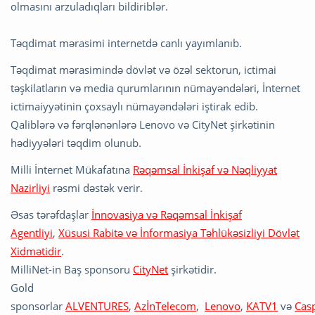
olmasını arzuladıqları bildiriblər.
Təqdimat mərasimi internetdə canlı yayımlanıb.
Təqdimat mərasimində dövlət və özəl sektorun, ictimai
təşkilatların və media qurumlarının nümayəndələri, İnternet
ictimaiyyətinin çoxsaylı nümayəndələri iştirak edib.
Qaliblərə və fərqlənənlərə Lenovo və CityNet şirkətinin
hədiyyələri təqdim olunub.
Milli İnternet Mükafatına
Rəqəmsal İnkişaf və Nəqliyyat
Nazirliyi
rəsmi dəstək verir.
Əsas tərəfdaşlar
İnnovasiya və Rəqəmsal İnkişaf
Agentliyi
,
Xüsusi Rabitə və İnformasiya Təhlükəsizliyi Dövlət
Xidmətidir
.
MilliNet-in Baş sponsoru
CityNet
şirkətidir.
Gold
sponsorlar
ALVENTURES
,
AzİnTelecom
,
Lenovo
,
KATV1
və
Cas