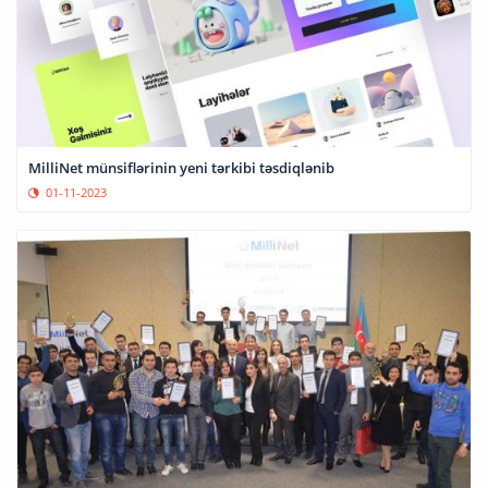
MilliNet münsiflərinin yeni tərkibi təsdiqlənib
01-11-2023