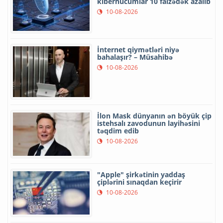
kiberhücumlar 10 faizədək azalıb
10-08-2026
İnternet qiymətləri niyə
bahalaşır? – Müsahibə
10-08-2026
İlon Mask dünyanın ən böyük çip
istehsalı zavodunun layihəsini
təqdim edib
10-08-2026
"Apple" şirkətinin yaddaş
çiplərini sınaqdan keçirir
10-08-2026