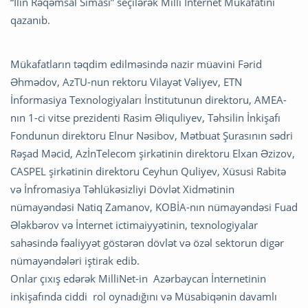
“İlin Rəqəmsal Siması” seçilərək Milli İnternet Mükafatını
qazanıb.
Mükafatların təqdim edilməsində nazir müavini Fərid
Əhmədov, AzTU-nun rektoru Vilayət Vəliyev, ETN
İnformasiya Texnologiyaları İnstitutunun direktoru, AMEA-
nın 1-ci vitse prezidenti Rasim Əliquliyev, Təhsilin İnkişafı
Fondunun direktoru Elnur Nəsibov, Mətbuat Şurasının sədri
Rəşad Məcid, AzİnTelecom şirkətinin direktoru Elxan Əzizov,
CASPEL şirkətinin direktoru Ceyhun Quliyev, Xüsusi Rabitə
və İnfromasiya Təhlükəsizliyi Dövlət Xidmətinin
nümayəndəsi Natiq Zamanov, KOBİA-nın nümayəndəsi Fuad
Ələkbərov və İnternet ictimaiyyətinin, texnologiyalar
sahəsində fəaliyyət göstərən dövlət və özəl sektorun digər
nümayəndələri iştirak edib.
Onlar çıxış edərək MilliNet-in Azərbaycan İnternetinin
inkişafında ciddi rol oynadığını və Müsabiqənin davamlı