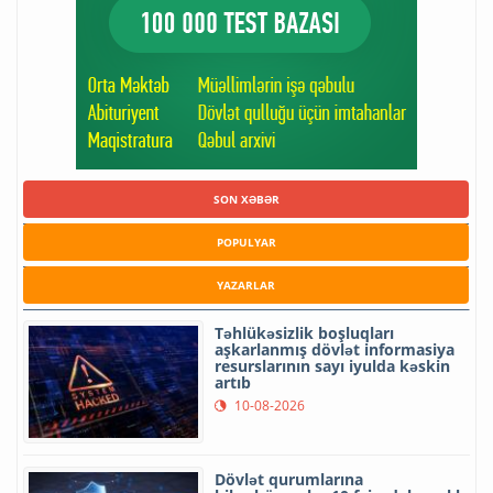
SON XƏBƏR
POPULYAR
YAZARLAR
Təhlükəsizlik boşluqları
aşkarlanmış dövlət informasiya
resurslarının sayı iyulda kəskin
artıb
10-08-2026
Dövlət qurumlarına