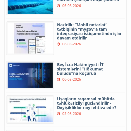
06-08-2026
Nazirlik: “Mobil notariat”
tətbiqinin “mygov”a tam
inteqrasiyası istiqamətində işlər
davam etdirilir
06-08-2026
Beş İcra Hakimiyyəti İT
sistemlərini “Hökumət
buludu”na köçürüb
06-08-2026
Uşaqların rəqəmsal mühitdə
təhlükəsizliyi gücləndirilir -
Dəyişikliklər nəyi ehtiva edir?
05-08-2026