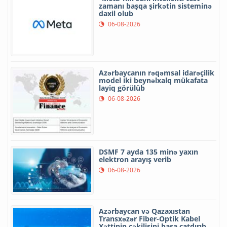
zamanı başqa şirkətin sisteminə
daxil olub
06-08-2026
Azərbaycanın rəqəmsal idarəçilik
model iki beynəlxalq mükafata
layiq görülüb
06-08-2026
DSMF 7 ayda 135 minə yaxın
elektron arayış verib
06-08-2026
Azərbaycan və Qazaxıstan
Transxəzər Fiber-Optik Kabel
Xəttinin çəkilişini başa çatdırıb