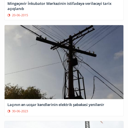
Mingəçevir İnkubator Mərkəzinin istifadəyə veriləcəyi tarix
açıqlanıb
20-06-2015
Laçının ən ucqar kəndlərinin elektrik şəbəkəsi yenilənir
30-06-2023