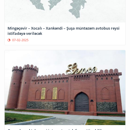
Mingəçevir – Xocalı – Xankəndi – Şuşa müntəzəm avtobus reysi
istifadəyə veriləcək
07-02-2025