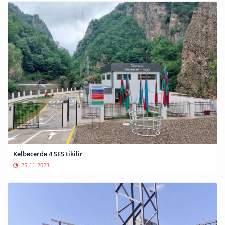
Kəlbəcərdə 4 SES tikilir
25-11-2023