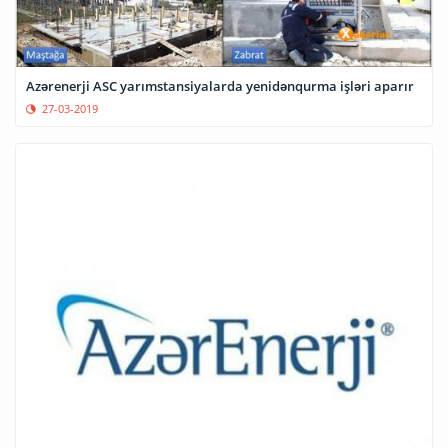
Azərenerji ASC yarımstansiyalarda yenidənqurma işləri aparır
27-03-2019