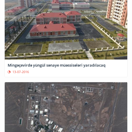
Mingəçevirdə yüngül sənaye müəssisələri yaradılacaq
13-07-2016