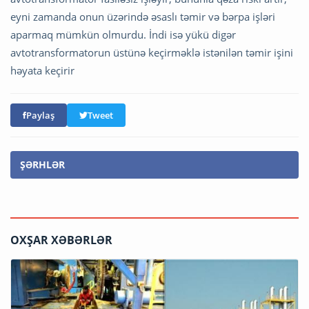
eyni zamanda onun üzərində əsaslı təmir və bərpa işləri
aparmaq mümkün olmurdu. İndi isə yükü digər
avtotransformatorun üstünə keçirməklə istənilən təmir işini
həyata keçirir
Paylaş
Tweet
ŞƏRHLƏR
OXŞAR XƏBƏRLƏR