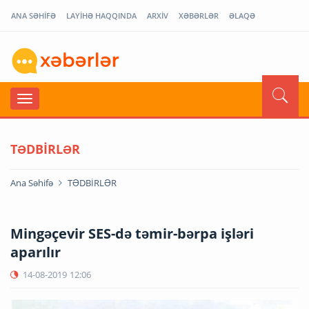
ANA SƏHİFƏ
LAYİHƏ HAQQINDA
ARXİV
XƏBƏRLƏR
ƏLAQƏ
TƏDBİRLƏR
Ana Səhifə
TƏDBİRLƏR
Mingəçevir SES-də təmir-bərpa işləri
aparılır
14-08-2019
12:06