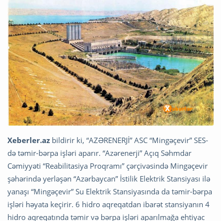
Xeberler.az
bildirir ki, “AZƏRENERJİ” ASC “Mingəçevir” SES-
də təmir-bərpa işləri aparır. “Azərenerji” Açıq Səhmdar
Cəmiyyəti “Reabilitasiya Proqramı” çərçivəsində Mingəçevir
şəhərində yerləşən “Azərbaycan” İstilik Elektrik Stansiyası ilə
yanaşı “Mingəçevir” Su Elektrik Stansiyasında da təmir-bərpa
işləri həyata keçirir. 6 hidro aqreqatdan ibarət stansiyanın 4
hidro aqreqatında təmir və bərpa işləri aparılmağa ehtiyac