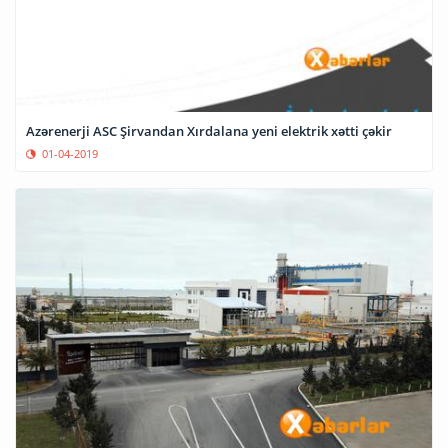
Azərenerji ASC Şirvandan Xırdalana yeni elektrik xətti çəkir
01-04-2019