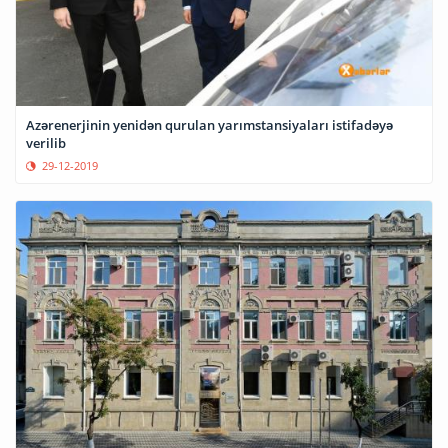
Azərenerjinin yenidən qurulan yarımstansiyaları istifadəyə
verilib
29-12-2019