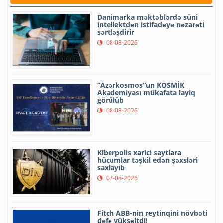
Danimarka məktəblərdə süni
intellektdən istifadəyə nəzarəti
sərtləşdirir
08-08-2026
“Azərkosmos”un KOSMİK
Akademiyası mükafata layiq
görülüb
08-08-2026
Kiberpolis xarici saytlara
hücumlar təşkil edən şəxsləri
saxlayıb
07-08-2026
Fitch ABB-nin reytinqini növbəti
dəfə yüksəltdi!