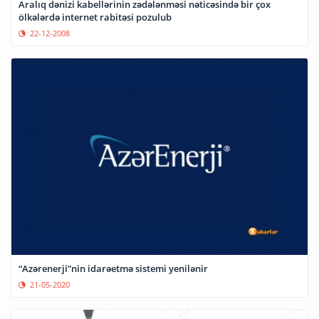
Aralıq dənizi kabellərinin zədələnməsi nəticəsində bir çox
ölkələrdə internet rabitəsi pozulub
22-12-2008
“Azərenerji”nin idarəetmə sistemi yenilənir
21-05-2020