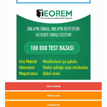
SON XƏBƏR
POPULYAR
YAZARLAR