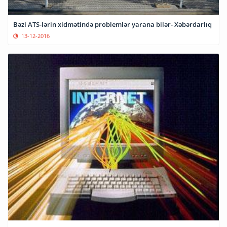
Bəzi ATS-lərin xidmətində problemlər yarana bilər- Xəbərdarlıq
13-12-2016