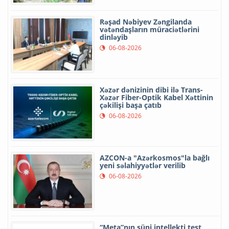
Rəşad Nəbiyev Zəngilanda
vətəndaşların müraciətlərini
dinləyib
06-08-2026
Xəzər dənizinin dibi ilə Trans-
Xəzər Fiber-Optik Kabel Xəttinin
çəkilişi başa çatıb
06-08-2026
AZCON-a "Azərkosmos"la bağlı
yeni səlahiyyətlər verilib
06-08-2026
“Meta”nın süni intellekti test