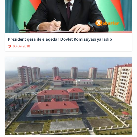
Prezident qəza ilə əlaqədar Dövlət Komissiyası yaradıb
03-07-2018