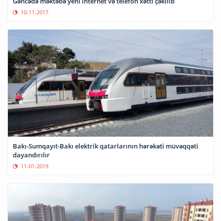
Gəncədə məktəbə yeni internet və telefon xətti çəkilib
10-11-2017
Bakı-Sumqayıt-Bakı elektrik qatarlarının hərəkəti müvəqqəti
dayandırılır
11-01-2019