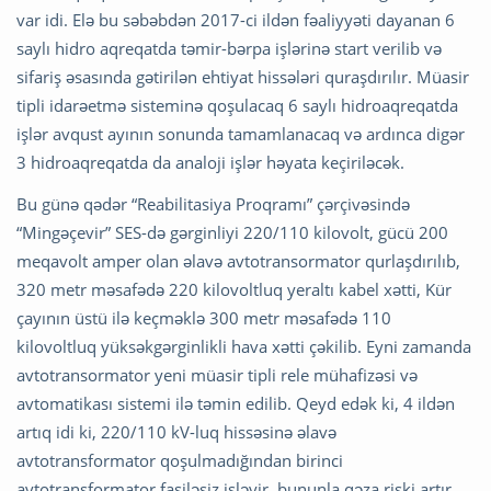
var idi. Elə bu səbəbdən 2017-ci ildən fəaliyyəti dayanan 6
saylı hidro aqreqatda təmir-bərpa işlərinə start verilib və
sifariş əsasında gətirilən ehtiyat hissələri quraşdırılır. Müasir
tipli idarəetmə sisteminə qoşulacaq 6 saylı hidroaqreqatda
işlər avqust ayının sonunda tamamlanacaq və ardınca digər
3 hidroaqreqatda da analoji işlər həyata keçiriləcək.
Bu günə qədər “Reabilitasiya Proqramı” çərçivəsində
“Mingəçevir” SES-də gərginliyi 220/110 kilovolt, gücü 200
meqavolt amper olan əlavə avtotransormator qurlaşdırılıb,
320 metr məsafədə 220 kilovoltluq yeraltı kabel xətti, Kür
çayının üstü ilə keçməklə 300 metr məsafədə 110
kilovoltluq yüksəkgərginlikli hava xətti çəkilib. Eyni zamanda
avtotransormator yeni müasir tipli rele mühafizəsi və
avtomatikası sistemi ilə təmin edilib. Qeyd edək ki, 4 ildən
artıq idi ki, 220/110 kV-luq hissəsinə əlavə
avtotransformator qoşulmadığından birinci
avtotransformator fasiləsiz işləyir, bununla qəza riski artır,