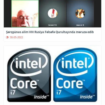
Şərqşünas alim VIII Rusiya Fəlsəfə Qurultayında məruzə edib
30-05-2022