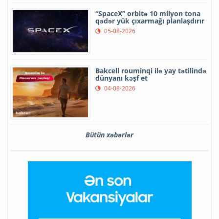
“SpaceX” orbitə 10 milyon tona
qədər yük çıxarmağı planlaşdırır
05-08-2026
Bakcell rouminqi ilə yay tətilində
dünyanı kəşf et
04-08-2026
Bütün xəbərlər