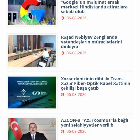
“Google”un məlumat emalı
mərkəzi Hindistanda etirazlara
səbəb olub
06-08-2026
Rəşad Nəbiyev Zəngilanda
vətəndaşların müraciətlərini
dinləyib
06-08-2026
Xəzər dənizinin dibi ilə Trans-
Xəzər Fiber-Optik Kabel Xəttinin
çəkilişi başa çatıb
06-08-2026
AZCON-a "Azərkosmos"la bağlı
yeni səlahiyyətlər verilib
06-08-2026