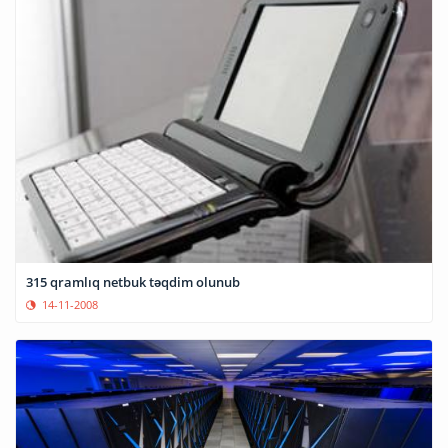
315 qramlıq netbuk təqdim olunub
14-11-2008