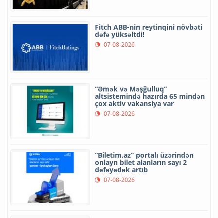
Fitch ABB-nin reytinqini növbəti
dəfə yüksəltdi!
07-08-2026
“Əmək və Məşğulluq”
altsistemində hazırda 65 mindən
çox aktiv vakansiya var
07-08-2026
“Biletim.az” portalı üzərindən
onlayn bilet alanların sayı 2
dəfəyədək artıb
07-08-2026