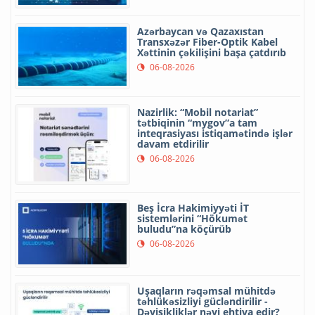
Azərbaycan və Qazaxıstan
Transxəzər Fiber-Optik Kabel
Xəttinin çəkilişini başa çatdırıb
06-08-2026
Nazirlik: “Mobil notariat”
tətbiqinin “mygov”a tam
inteqrasiyası istiqamətində işlər
davam etdirilir
06-08-2026
Beş İcra Hakimiyyəti İT
sistemlərini “Hökumət
buludu”na köçürüb
06-08-2026
Uşaqların rəqəmsal mühitdə
təhlükəsizliyi gücləndirilir -
Dəyişikliklər nəyi ehtiva edir?