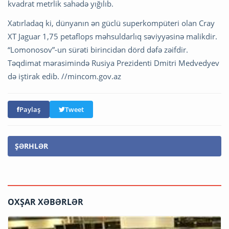
kvadrat metrlik sahədə yığılıb.
Xatırladaq ki, dünyanın ən güclü superkompüteri olan Cray
XT Jaguar 1,75 petaflops məhsuldarlıq səviyyəsinə malikdir.
“Lomonosov”-un sürəti birincidən dörd dəfə zəifdir.
Təqdimat mərasimində Rusiya Prezidenti Dmitri Medvedyev
də iştirak edib. //mincom.gov.az
Paylaş
Tweet
ŞƏRHLƏR
OXŞAR XƏBƏRLƏR