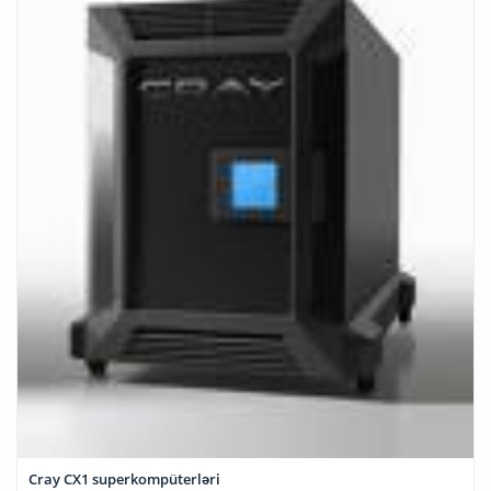
Cray CX1 superkompüterləri