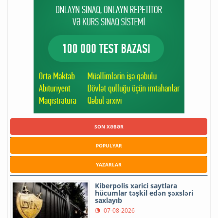
SON XƏBƏR
POPULYAR
YAZARLAR
Kiberpolis xarici saytlara
hücumlar təşkil edən şəxsləri
saxlayıb
07-08-2026