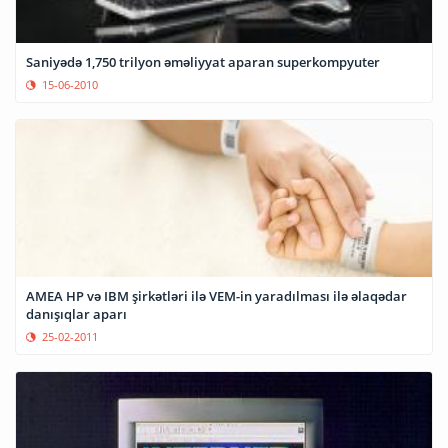
Saniyədə 1,750 trilyon əməliyyat aparan superkompyuter
15-06-2010
AMEA HP və IBM şirkətləri ilə VEM-in yaradılması ilə əlaqədar
danışıqlar aparı
25-02-2011