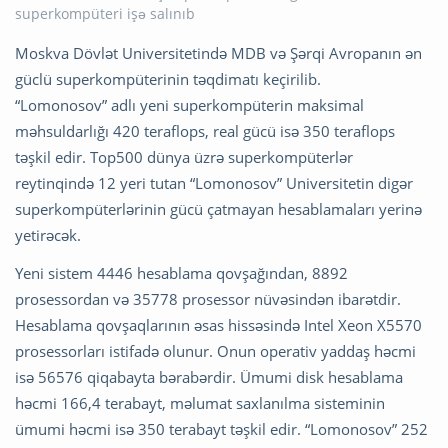
Moskva Dövlət Universitetində MDB və Şərqi Avropanın ən
güclü superkompüterinin təqdimatı keçirilib.
“Lomonosov” adlı yeni superkompüterin maksimal
məhsuldarlığı 420 teraflops, real gücü isə 350 teraflops
təşkil edir. Top500 dünya üzrə superkompüterlər
reytinqində 12 yeri tutan “Lomonosov” Universitetin digər
superkompüterlərinin gücü çatmayan hesablamaları yerinə
yetirəcək.
Yeni sistem 4446 hesablama qovşağından, 8892
prosessordan və 35778 prosessor nüvəsindən ibarətdir.
Hesablama qovşaqlarının əsas hissəsində Intel Xeon X5570
prosessorları istifadə olunur. Onun operativ yaddaş həcmi
isə 56576 qiqabayta bərabərdir. Ümumi disk hesablama
həcmi 166,4 terabayt, məlumat saxlanılma sisteminin
ümumi həcmi isə 350 terabayt təşkil edir. “Lomonosov” 252