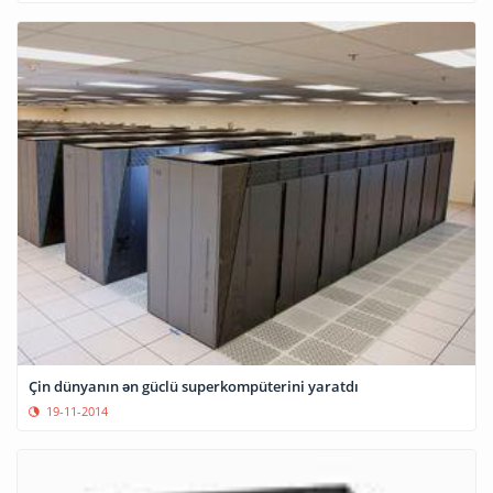
Çin dünyanın ən güclü superkompüterini yaratdı
19-11-2014