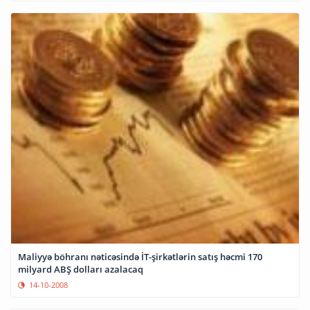
Maliyyə böhranı nəticəsində İT-şirkətlərin satış həcmi 170
milyard ABŞ dolları azalacaq
14-10-2008