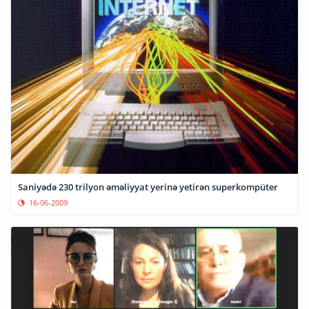
Saniyədə 230 trilyon əməliyyat yerinə yetirən superkompüter
16-06-2009