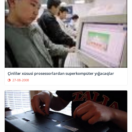
Çinlilər xüsusi prosessorlardan superkompüter yığacaqlar
27-08-2008