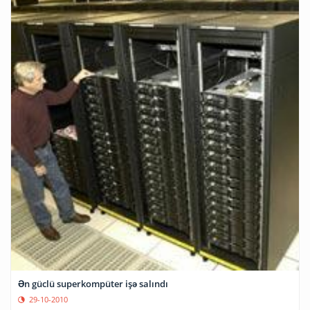
Ən güclü superkompüter işə salındı
29-10-2010