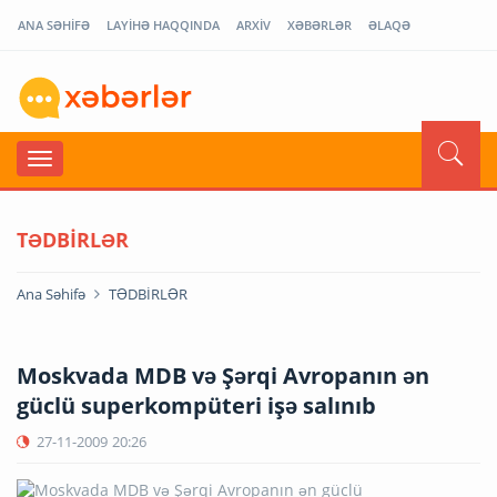
ANA SƏHİFƏ
LAYİHƏ HAQQINDA
ARXİV
XƏBƏRLƏR
ƏLAQƏ
TƏDBİRLƏR
Ana Səhifə
TƏDBİRLƏR
Moskvada MDB və Şərqi Avropanın ən
güclü superkompüteri işə salınıb
27-11-2009
20:26