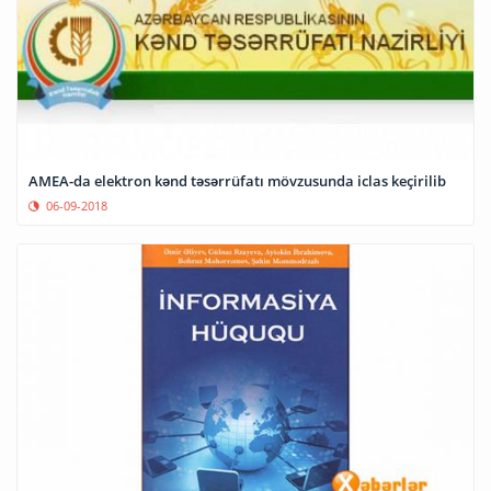
AMEA-da elektron kənd təsərrüfatı mövzusunda iclas keçirilib
06-09-2018