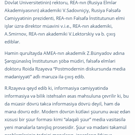
Dövlət Universitetinin) rektoru, REA-nın (Rusiya Elmlər
Akademiyasının) akademiki V.Sadovniçiy, Rusiya Fəlsəfə
Cəmiyyətinin prezidenti, REA-nın Fəlsəfə İnstitutunun elmi
işlər üzrə direktor müavini v.i.e., REA-nın akademiki,
A.Smirnov, REA-nın akademiki V.Lektorskiy və b. çıxış
ediblər.
Həmin qurultayda AMEA-nın akademik Z.Bünyadov adına
Şərqşünaslıq İnstitutunun şöbə müdiri, fəlsəfə elmləri
doktoru Roida Rzayeva “Postmodernin diskursunda media
mədəniyyəti” adlı məruzə ilə çıxış edib.
R.Rzayeva qeyd edib ki, informasiya cəmiyyətində
informasiya və bilik istehsalın əsas məhsuluna çevrilir ki, bu
da müasir dövrü təkcə informasiya dövrü deyil, həm də
məna dövrü edir. Modern dövrün kütləvi şüurunu əvəz edən
xüsusi bir şüur ​​forması kimi “əlaqəli şüur” ​​media vasitəsilə
yeni mənalarla tanışlıq prosesidir. Şüur və mədəni təkamül