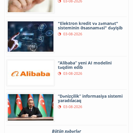
03-08-2026
"Elektron kredit və zəmanət"
sisteminin Əsasnaməsi" dəyişib
03-08-2026
“Alibaba” yeni AI modelini
təqdim edib
03-08-2026
“Dənizçilik” informasiya sistemi
yaradılacaq
03-08-2026
Bütün xəbərlər