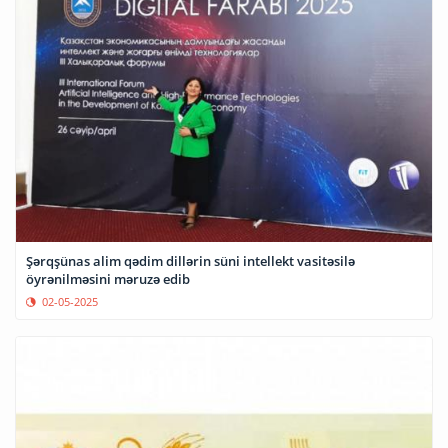
Şərqşünas alim qədim dillərin süni intellekt vasitəsilə
öyrənilməsini məruzə edib
02-05-2025