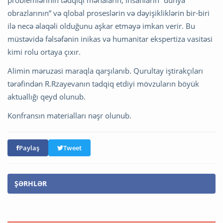
problemlərinin tədqiqi mənaların, insanların “dünya
obrazlarının” və qlobal proseslərin və dəyişikliklərin bir-biri
ilə necə əlaqəli olduğunu aşkar etməyə imkan verir. Bu
müstəvidə fəlsəfənin inikas və humanitar ekspertiza vasitəsi
kimi rolu ortaya çıxır.
Alimin məruzəsi maraqla qarşılanıb. Qurultay iştirakçıları
tərəfindən R.Rzayevanın tədqiq etdiyi mövzuların böyük
aktuallığı qeyd olunub.
Konfransın materialları nəşr olunub.
Paylaş
Tweet
ŞƏRHLƏR