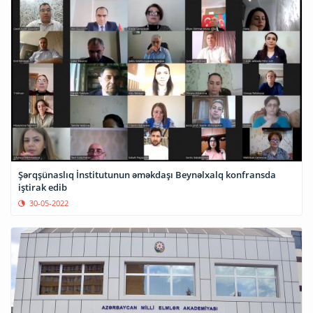
Şərqşünaslıq İnstitutunun əməkdaşı Beynəlxalq konfransda
iştirak edib
30-05-2022