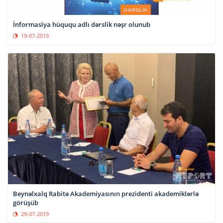
İnformasiya hüququ adlı dərslik nəşr olunub
19-07-2019
Beynəlxalq Rabitə Akademiyasının prezidenti akademiklərlə
görüşüb
29-07-2019