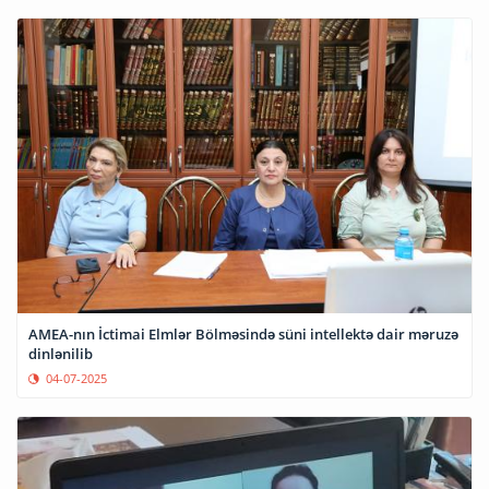
AMEA-nın İctimai Elmlər Bölməsində süni intellektə dair məruzə
dinlənilib
04-07-2025