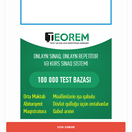
SON XƏBƏR