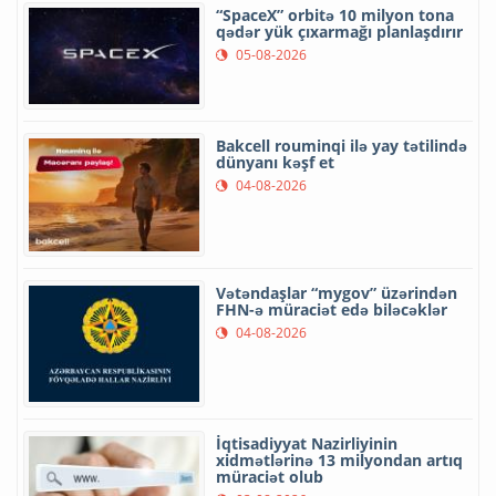
“SpaceX” orbitə 10 milyon tona
qədər yük çıxarmağı planlaşdırır
05-08-2026
Bakcell rouminqi ilə yay tətilində
dünyanı kəşf et
04-08-2026
Vətəndaşlar “mygov” üzərindən
FHN-ə müraciət edə biləcəklər
04-08-2026
İqtisadiyyat Nazirliyinin
xidmətlərinə 13 milyondan artıq
müraciət olub