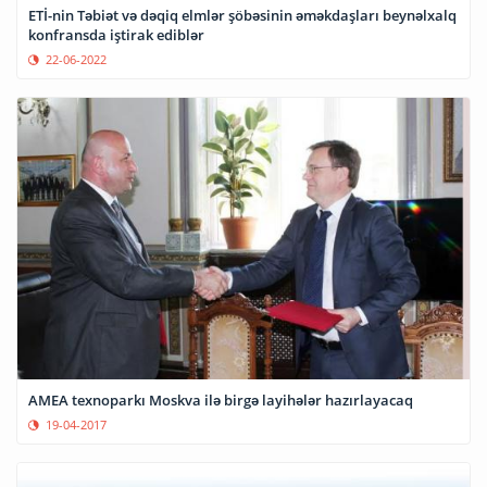
ETİ-nin Təbiət və dəqiq elmlər şöbəsinin əməkdaşları beynəlxalq
konfransda iştirak ediblər
22-06-2022
AMEA texnoparkı Moskva ilə birgə layihələr hazırlayacaq
19-04-2017