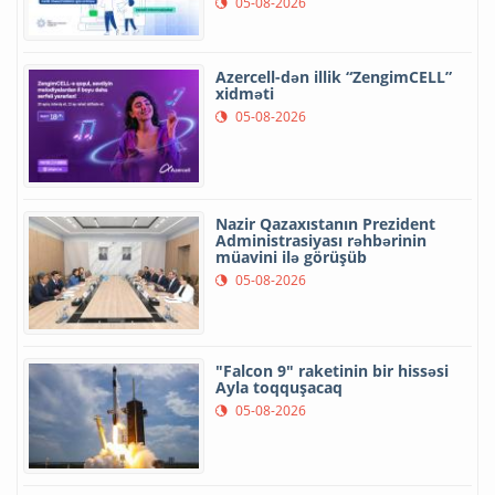
05-08-2026
Azercell-dən illik “ZengimCELL”
xidməti
05-08-2026
Nazir Qazaxıstanın Prezident
Administrasiyası rəhbərinin
müavini ilə görüşüb
05-08-2026
"Falcon 9" raketinin bir hissəsi
Ayla toqquşacaq
05-08-2026