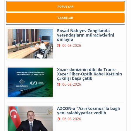
POPULYAR
YAZARLAR
Rəşad Nəbiyev Zəngilanda
vətəndaşların müraciətlərini
dinləyib
06-08-2026
Xəzər dənizinin dibi ilə Trans-
Xəzər Fiber-Optik Kabel Xəttinin
çəkilişi başa çatıb
06-08-2026
AZCON-a "Azərkosmos"la bağlı
yeni səlahiyyətlər verilib
06-08-2026