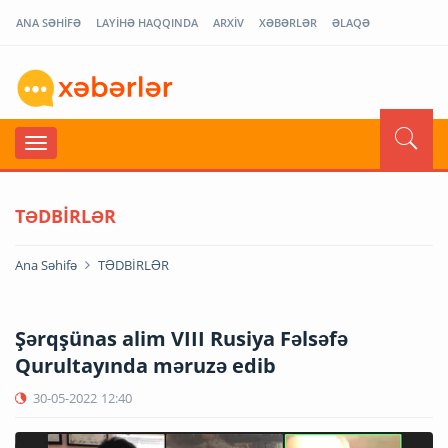
ANA SƏHİFƏ
LAYİHƏ HAQQINDA
ARXİV
XƏBƏRLƏR
ƏLAQƏ
TƏDBİRLƏR
Ana Səhifə
TƏDBİRLƏR
Şərqşünas alim VIII Rusiya Fəlsəfə
Qurultayında məruzə edib
30-05-2022
12:40