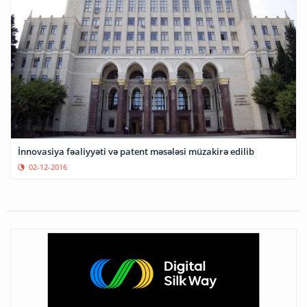
İnnovasiya fəaliyyəti və patent məsələsi müzakirə edilib
02-12-2016