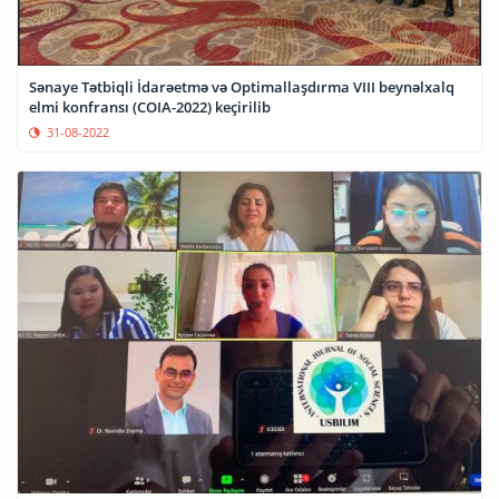
Sənaye Tətbiqli İdarəetmə və Optimallaşdırma VIII beynəlxalq
elmi konfransı (COIA-2022) keçirilib
31-08-2022