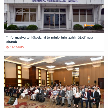
“İnformasiya təhlükəsizliyi terminlərinin izahlı lüğəti” nəşr
olunub
11-12-2015