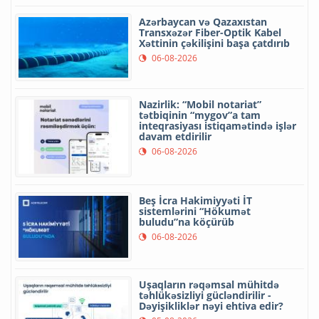
Azərbaycan və Qazaxıstan
Transxəzər Fiber-Optik Kabel
Xəttinin çəkilişini başa çatdırıb
06-08-2026
Nazirlik: “Mobil notariat”
tətbiqinin “mygov”a tam
inteqrasiyası istiqamətində işlər
davam etdirilir
06-08-2026
Beş İcra Hakimiyyəti İT
sistemlərini “Hökumət
buludu”na köçürüb
06-08-2026
Uşaqların rəqəmsal mühitdə
təhlükəsizliyi gücləndirilir -
Dəyişikliklər nəyi ehtiva edir?