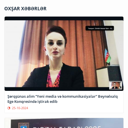
OXŞAR XƏBƏRLƏR
Şərqşünas alim “Yeni media və kommunikasiyalar” Beynəlxalq
Ege Konqresində iştirak edib
25-10-2024