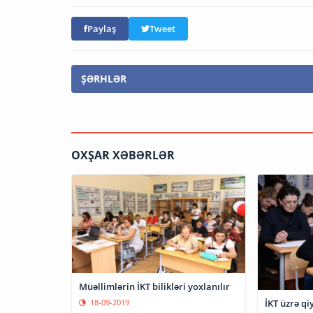
Paylaş
Tweet
ŞƏRHLƏR
OXŞAR XƏBƏRLƏR
Müəllimlərin İKT bilikləri yoxlanılır
İKT üzrə qi
18-09-2019