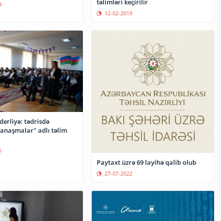
təlimləri keçirilir
9
12-02-2019
iderliyə: tədrisdə
yanaşmalar" adlı təlim
5
Paytaxt üzrə 69 layihə qalib olub
27-07-2022