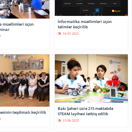
İnformatika müəllimləri üçün
a müəllimləri üçün
təlimlər keçirilib
minar
14-07-2021
7
Bakı Şəhəri üzrə 215 məktəbdə
əsinin təqdimatı keçirilib
STEAM layihəsi tətbiq edilib
8
13-06-2025