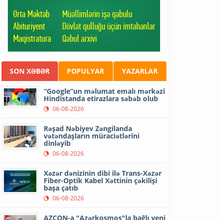
SON XƏBƏR
POPULYAR
YAZARLAR
“Google”un məlumat emalı mərkəzi
Hindistanda etirazlara səbəb olub
06-08-2026
Rəşad Nəbiyev Zəngilanda
vətəndaşların müraciətlərini
dinləyib
06-08-2026
Xəzər dənizinin dibi ilə Trans-Xəzər
Fiber-Optik Kabel Xəttinin çəkilişi
başa çatıb
06-08-2026
AZCON-a "Azərkosmos"la bağlı yeni