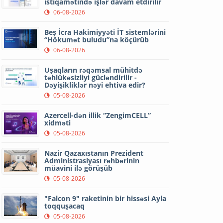
istiqamətində işlər davam etdirilir
06-08-2026
Beş İcra Hakimiyyəti İT sistemlərini
“Hökumət buludu”na köçürüb
06-08-2026
Uşaqların rəqəmsal mühitdə
təhlükəsizliyi gücləndirilir -
Dəyişikliklər nəyi ehtiva edir?
05-08-2026
Azercell-dən illik “ZengimCELL”
xidməti
05-08-2026
Nazir Qazaxıstanın Prezident
Administrasiyası rəhbərinin
müavini ilə görüşüb
05-08-2026
"Falcon 9" raketinin bir hissəsi Ayla
toqquşacaq
05-08-2026