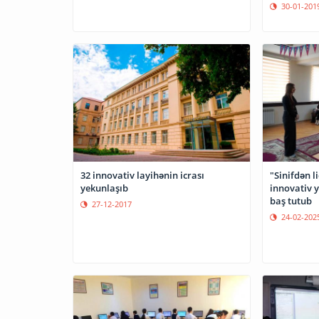
30-01-201
32 innovativ layihənin icrası
"Sinifdən l
yekunlaşıb
innovativ 
baş tutub
27-12-2017
24-02-202