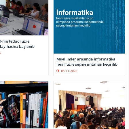
T-nin tətbiqi üzrə
layihəsinə başlanıb
5
Müəllimlər arasında informatika
fənni üzrə seçmə imtahan keçirilib
03-11-2022