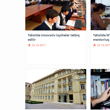
Təhsildə İK
Təhsildə innovativ layihələr tətbiq
mentorluq 
edilir
23-10-201
23-10-2017