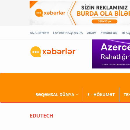
ANA SƏHİFƏ
LAYİHƏ HAQQINDA
ARXİV
XƏBƏRLƏR
ƏLA
RƏQƏMSAL DÜNYA
E - HÖKUMƏT
TE
EDUTECH