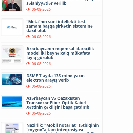
səlahiyyətlər verilib
06-08-2026
“Meta”nın süni intellekti test
zamanı başqa şirkətin sisteminə
daxil olub
06-08-2026
Azərbaycanın rəqəmsal idarəçilik
model iki beynəlxalq mükafata
layiq görülüb
06-08-2026
DSMF 7 ayda 135 minə yaxın
elektron arayış verib
06-08-2026
Azərbaycan və Qazaxıstan
Transxəzər Fiber-Optik Kabel
Xəttinin çəkilişini başa çatdırıb
06-08-2026
Nazirlik: “Mobil notariat” tətbiqinin
“mygov”a tam inteqrasiyası