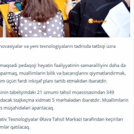
vasiyalar və yeni texnologiyaların tədrisdə tətbiqi üzrə
 məqsədi pedaqoji heyətin fəaliyyətinin səmərəliliyini daha da
 aparmaq, müəllimlərin bilik və bacarıqlarını qiymətləndirmək,
m üçün fərdi inkişaf planı tərtib etməkdən ibarətdir.
əsinin tabeliyindəki 21 ümumi təhsil müəssisəsindən 349
edəcək stajkeçmə xidməti 5 mərhələdən ibarətdir. Müəllimlərin
ərs müşahidələri aparılacaq.
tiv Texnologiyalar Əlavə Təhsil Mərkəzi tərəfindən keçirilən
imlər qatılacaq.