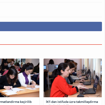
ymətləndirmə keçirilib
İKT-dən istifadə üzrə təkmilləşdirmə