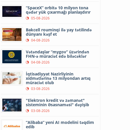
“SpaceX” orbitə 10 milyon tona
qədər yük çıxarmağı planlaşdırır
05-08-2026
Bakcell rouminqi ilə yay tətilində
dünyanı kəşf et
04-08-2026
Vətəndaşlar “mygov” üzərindən
FHN-ə müraciət edə biləcəklər
04-08-2026
İqtisadiyyat Nazirliyinin
xidmətlərinə 13 milyondan artıq
müraciət olub
03-08-2026
"Elektron kredit və zəmanət"
sisteminin Əsasnaməsi" dəyişib
03-08-2026
“Alibaba” yeni AI modelini təqdim
edib