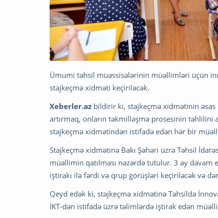
Ümumi təhsil müəssisələrinin müəllimləri üçün inno
stajkeçmə xidməti keçiriləcək.
Xeberler.az
bildirir ki, stajkeçmə xidmətinin əsas
artırmaq, onların təkmilləşmə prosesinin təhlilini
stajkeçmə xidmətindən istifadə edən hər bir müəlli
Stajkeçmə xidmətinə Bakı Şəhəri üzrə Təhsil İdar
müəllimin qatılması nəzərdə tutulur. 3 ay davam 
iştirakı ilə fərdi və qrup görüşləri keçiriləcək və d
Qeyd edək ki, stajkeçmə xidmətinə Təhsildə İnnova
İKT-dən istifadə üzrə təlimlərdə iştirak edən müəll