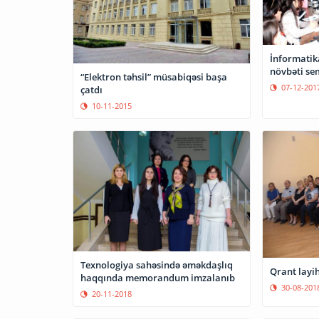
İnformatik
növbəti se
“Elektron təhsil” müsabiqəsi başa
07-12-201
çatdı
10-11-2015
Texnologiya sahəsində əməkdaşlıq
Qrant layih
haqqında memorandum imzalanıb
30-08-201
20-11-2018