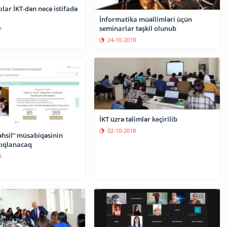
lar İKT-dən necə istifadə
İnformatika müəllimləri üçün
seminarlar təşkil olunub
7
24-10-2019
İKT üzrə təlimlər keçirilib
02-10-2018
əhsil” müsabiqəsinin
çıqlanacaq
5