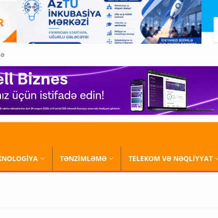
QƏ
XNOLOGİYA
TƏNZİMLƏMƏ
TELEKOM VƏ NƏQLİYYAT