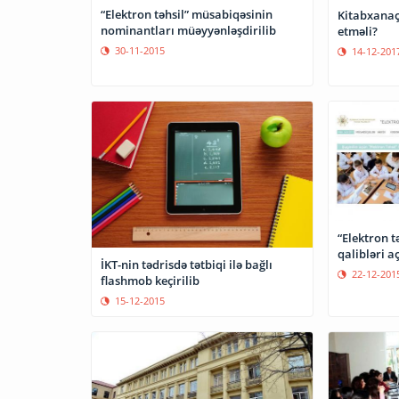
“Elektron təhsil” müsabiqəsinin
Kitabxanaçı
nominantları müəyyənləşdirilib
etməli?
30-11-2015
14-12-201
“Elektron t
qalibləri a
İKT-nin tədrisdə tətbiqi ilə bağlı
22-12-201
flashmob keçirilib
15-12-2015