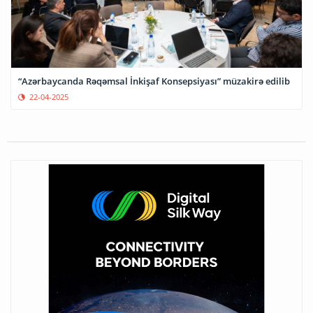
“Azərbaycanda Rəqəmsal İnkişaf Konsepsiyası” müzakirə edilib
22-04-2025