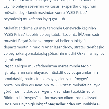
Layihə onlayn səsvermə və xüsusi ekspertlər qrupunun
müvafiq dəyərləndirməsindən sonra “WSIS Prizes”
beynəlxalq mükafatına layiq görülüb.
Mükafatlandırma 28 may tarixində Cenevrədə keçirilən
“WSIS Prizes” tədbirində baş tutub. Tədbirdə İRİA-nın sədr
müavini Rəşad Xalıqov, rəqəmsal həllərin inkişafı
departamentinin müdiri Anar İsgəndərov, strateji tərəfdaşlıq
və beynəlxalq əməkdaşlıq şöbəsinin müdiri Orxan İsmayılov
iştirak edib.
Rəşad Xalıqov mükafatlandırma mərasimində tədbir
iştirakçılarını salamlayaraq müxtəlif dövlət qurumlarının
əməkdaşlığı nəticəsində ərsəyə gələn yeni “mygov”
portalının ilkin versiyasının “WSIS Prizes” mükafatına layiq
görülməsi ilə əlaqədar Agentlik adından təşəkkür edib.
Bildirilib ki, “mygov” platformasının ölkəmizdə fəaliyyəti
BMT-nin Dayanıqlı İnkişaf Məqsədlərindən ümumilikdə 6-