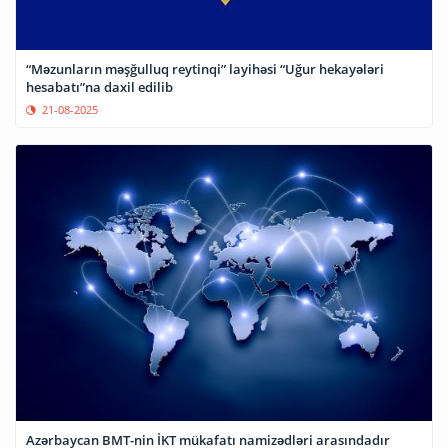
“Məzunların məşğulluq reytinqi” layihəsi “Uğur hekayələri
hesabatı”na daxil edilib
21-08-2025
Azərbaycan BMT-nin İKT mükafatı namizədləri arasındadır