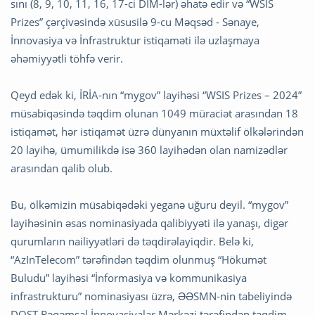
sını (8, 9, 10, 11, 16, 17-ci DİM-lər) əhatə edir və “WSIS
Prizes” çərçivəsində xüsusilə 9-cu Məqsəd - Sənaye,
İnnovasiya və İnfrastruktur istiqaməti ilə uzlaşmaya
əhəmiyyətli töhfə verir.
Qeyd edək ki, İRİA-nın “mygov” layihəsi “WSIS Prizes – 2024”
müsabiqəsində təqdim olunan 1049 müraciət arasından 18
istiqamət, hər istiqamət üzrə dünyanın müxtəlif ölkələrindən
20 layihə, ümumilikdə isə 360 layihədən olan namizədlər
arasından qalib olub.
Bu, ölkəmizin müsabiqədəki yeganə uğuru deyil. “mygov”
layihəsinin əsas nominasiyada qalibiyyəti ilə yanaşı, digər
qurumların nailiyyətləri də təqdirəlayiqdir. Belə ki,
“AzInTelecom” tərəfindən təqdim olunmuş “Hökumət
Buludu” layihəsi “İnformasiya və kommunikasiya
infrastrukturu” nominasiyası üzrə, ƏƏSMN-nin tabeliyində
DOST Rəqəmsal İnnovasiyalar Mərkəzi tərəfindən təqdim