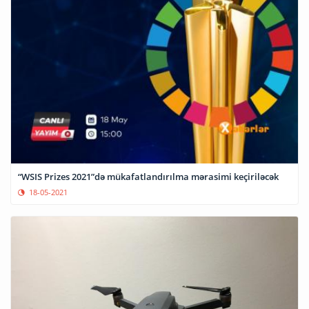
“WSIS Prizes 2021”də mükafatlandırılma mərasimi keçiriləcək
18-05-2021