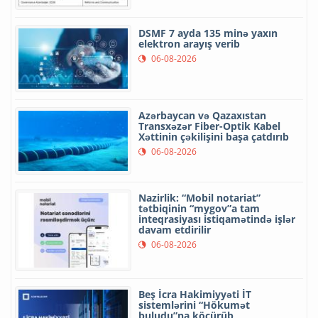
DSMF 7 ayda 135 minə yaxın
elektron arayış verib
06-08-2026
Azərbaycan və Qazaxıstan
Transxəzər Fiber-Optik Kabel
Xəttinin çəkilişini başa çatdırıb
06-08-2026
Nazirlik: “Mobil notariat”
tətbiqinin “mygov”a tam
inteqrasiyası istiqamətində işlər
davam etdirilir
06-08-2026
Beş İcra Hakimiyyəti İT
sistemlərini “Hökumət
buludu”na köçürüb