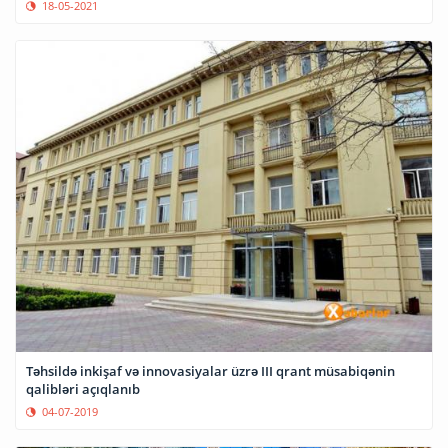
18-05-2021
Təhsildə inkişaf və innovasiyalar üzrə III qrant müsabiqənin
qalibləri açıqlanıb
04-07-2019