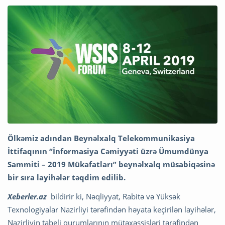
Ölkəmiz adından Beynəlxalq Telekommunikasiya
İttifaqının “İnformasiya Cəmiyyəti üzrə Ümumdünya
Sammiti – 2019 Mükafatları” beynəlxalq müsabiqəsinə
bir sıra layihələr təqdim edilib.
Xeberler.az
bildirir ki, Nəqliyyat, Rabitə və Yüksək
Texnologiyalar Nazirliyi tərəfindən həyata keçirilən layihələr,
Nazirliyin tabeli qurumlarının mütəxəssisləri tərəfindən