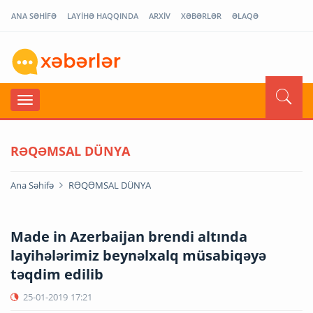
ANA SƏHİFƏ
LAYİHƏ HAQQINDA
ARXİV
XƏBƏRLƏR
ƏLAQƏ
RƏQƏMSAL DÜNYA
Ana Səhifə
RƏQƏMSAL DÜNYA
Made in Azerbaijan brendi altında
layihələrimiz beynəlxalq müsabiqəyə
təqdim edilib
25-01-2019
17:21