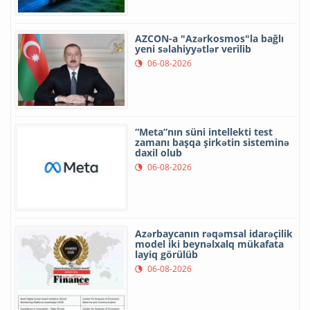
AZCON-a "Azərkosmos"la bağlı
yeni səlahiyyətlər verilib
06-08-2026
“Meta”nın süni intellekti test
zamanı başqa şirkətin sisteminə
daxil olub
06-08-2026
Azərbaycanın rəqəmsal idarəçilik
model iki beynəlxalq mükafata
layiq görülüb
06-08-2026