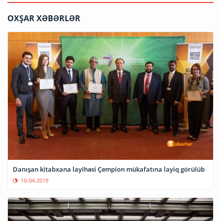
OXŞAR XƏBƏRLƏR
Danışan kitabxana layihəsi Çempion mükafatına layiq görülüb
10-04-2019