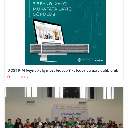
DOST RİM beynəlxalq müsabiqədə 3 kateqoriya üzrə qalib olub
13-01-2025