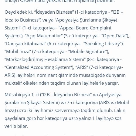
onlayn səsvermədə yüksək nəticə toplamaq lazımdır.
Qeyd edək ki, “İdeyadan Biznesə” (1-ci kateqoriya - “I2B –
Idea to Business”) və ya “Apelyasiya Şuralarına Şikayət
Sistemi” (1-ci kateqoriya - “Appeal Board Complaint
System”), “Açıq Məlumatlar” (3-cü kateqoriya - “Open Data”),
“Danışan kitabxana” (6-cı kateqoriya - “Speaking Library”),
“Mobil imza” (7-ci kateqoriya - “Mobile Signature”),
“Mərkəzləşdirilmiş Hesablama Sistemi” (8-ci kateqoriya -
“Centralized Accounting System”), “ARİS” (7-ci kateqoriya-
ARİS) layihələri nominant qismində müsabiqədə dünyanın
müxtəlif ölkələrindən təqdim olunan layihələrlə yarışır.
Müsabiqəyə 1-ci (“I2B - İdeyadan Biznesə” və Apelyasiya
Şuralarına Şikayət Sistemi) və 7-ci kateqoriya (ARİS və Mobil
İmza) üzrə iki layihəmiz səsverməyə təqdim olunub. Lakin
qaydalara görə hər kateqoriya üzrə yalnız 1 layihəyə səs
verilə bilər.