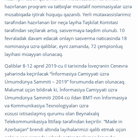
hazırlanan proqram və tətbiqlər müxtəlif nominasiyalar üzrə
müsabiqədə iştirak hüququ qazanıb. Yerli mütəxəssislərimiz
tərəfindən hazırlanan bir neçə layihə Təşkilat Komitəsi
tərəfindən seçilərək artıq, səsverməyə təqdim olunub. 10
fevraladək davam edəcək onlayn səsvermə nəticəsində 18
nominasiya üzrə qaliblər, eyni zamanda, 72 çempionluq
layihəsi müəyyən olunacaq.
Qaliblər 8-12 aprel 2019-cu il tarixində İsveçrənin Cenevrə
şəhərində keçiriləcək “İnformasiya Cəmiyyəti üzrə
Ümumdünya Sammiti – 2019” forumunda elan olunacaq.
Məlumat üçün bildirək ki, İnformasiya Cəmiyyəti üzrə
Ümumdünya Sammiti 2004-cü ildən BMT-nın İnformasiya
və Kommunikasiya Texnologiyaları üzrə
xüsusi ixtisaslaşmış qurumu olan Beynəlxalq
Telekommunikasiya İttifaqı tərəfindən keçirilir. “Made in
Azerbaijan” brendi altında layihələrimizi qalib etmək üçün