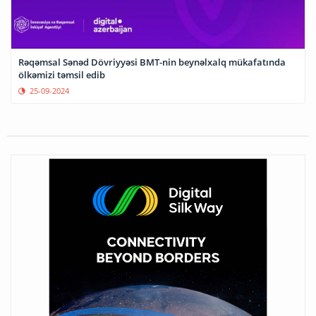
Rəqəmsal Sənəd Dövriyyəsi BMT-nin beynəlxalq mükafatında
ölkəmizi təmsil edib
25-09-2024