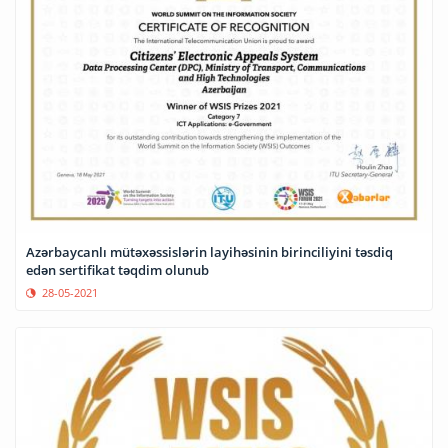
Azərbaycanlı mütəxəssislərin layihəsinin birinciliyini təsdiq
edən sertifikat təqdim olunub
28-05-2021