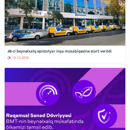
48-ci beynəlxalq epistolyar inşa müsabiqəsinə start verildi
13-12-2018