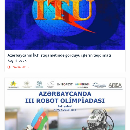
Azərbaycanın İKT istiqamətində gördüyü işlərin təqdimatı
keçiriləcək
24-04-2015