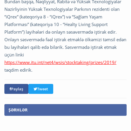
Bundan başqa, Nəqliyyat, Rabitə və Yüksək Texnologiyalar
Nazirliyinin Yüksək Texnologiyalar Parkının rezidenti olan
“iQrex” (kateqoriya 8 - “iQrex”) və “Sağlam Yaşam
Platforması” (kateqoriya 10 - “Healty Living Support
Platform”) layihələri də onlayn səsəvermədə iştirak edir.
Onlayn səsvermədə fəal iştirak etməklə ölkəmizi təmsil edən
bu layihələri qalib edə bilərik. Səsvermədə iştirak etmək
üçün linki
https://www.itu.int/net4/wsis/stocktaking/prizes/2019/
təqdim edirik.
Paylaş
Tweet
ŞƏRHLƏR