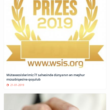
Mütəxəssislərimiz İT sahəsində dünyanın ən məşhur
müsabiqəsinə qoşulub
21-01-2019