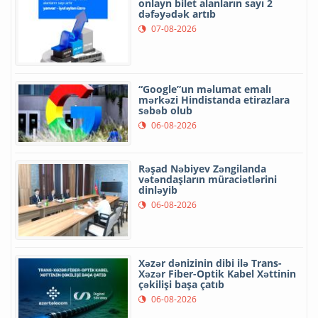
onlayn bilet alanların sayı 2
dəfəyədək artıb
07-08-2026
“Google”un məlumat emalı
mərkəzi Hindistanda etirazlara
səbəb olub
06-08-2026
Rəşad Nəbiyev Zəngilanda
vətəndaşların müraciətlərini
dinləyib
06-08-2026
Xəzər dənizinin dibi ilə Trans-
Xəzər Fiber-Optik Kabel Xəttinin
çəkilişi başa çatıb
06-08-2026