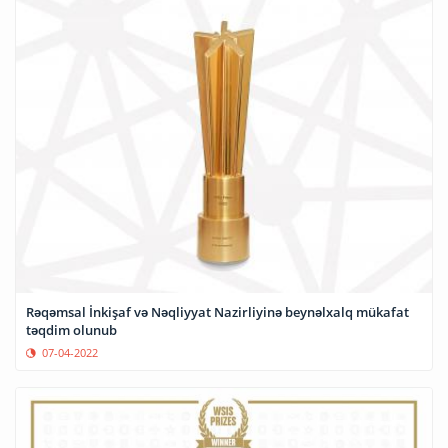
Rəqəmsal İnkişaf və Nəqliyyat Nazirliyinə beynəlxalq mükafat
təqdim olunub
07-04-2022