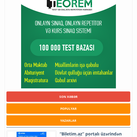
SON XƏBƏR
POPULYAR
YAZARLAR
“Biletim.az” portalı üzərindən