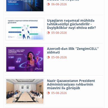
06-08-2026
Uşaqların rəqəmsal mühitdə
təhlükəsizliyi gücləndirilir -
Dəyişikliklər nəyi ehtiva edir?
05-08-2026
Azercell-dən illik “ZengimCELL”
xidməti
05-08-2026
Nazir Qazaxıstanın Prezident
Administrasiyası rəhbərinin
müavini ilə görüşüb
05-08-2026