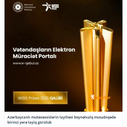
Azərbaycanlı mütəxəssislərin layihəsi beynəlxalq müsabiqədə
birinci yerə layiq görülüb