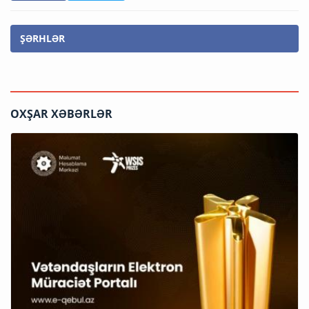
ŞƏRHLƏR
OXŞAR XƏBƏRLƏR