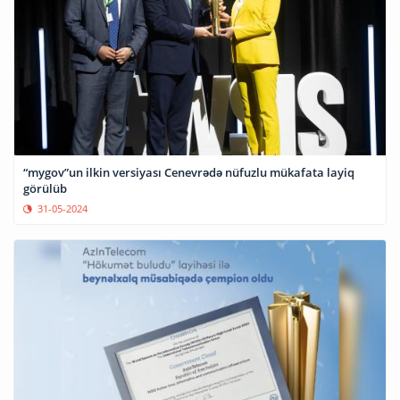
“mygov”un ilkin versiyası Cenevrədə nüfuzlu mükafata layiq
görülüb
31-05-2024