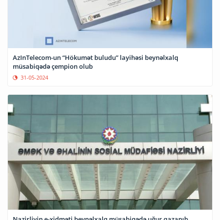
AzInTelecom-un “Hökumət buludu” layihəsi beynəlxalq
müsabiqədə çempion olub
31-05-2024
Nazirliyin e-xidməti beynəlxalq müsabiqədə uğur qazanıb