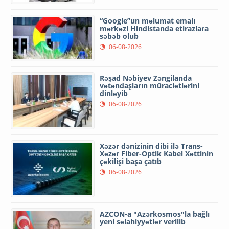
“Google”un məlumat emalı
mərkəzi Hindistanda etirazlara
səbəb olub
06-08-2026
Rəşad Nəbiyev Zəngilanda
vətəndaşların müraciətlərini
dinləyib
06-08-2026
Xəzər dənizinin dibi ilə Trans-
Xəzər Fiber-Optik Kabel Xəttinin
çəkilişi başa çatıb
06-08-2026
AZCON-a "Azərkosmos"la bağlı
yeni səlahiyyətlər verilib