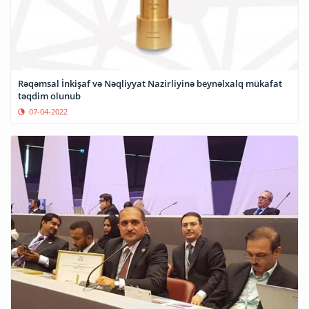
Rəqəmsal İnkişaf və Nəqliyyat Nazirliyinə beynəlxalq mükafat
təqdim olunub
07-04-2022