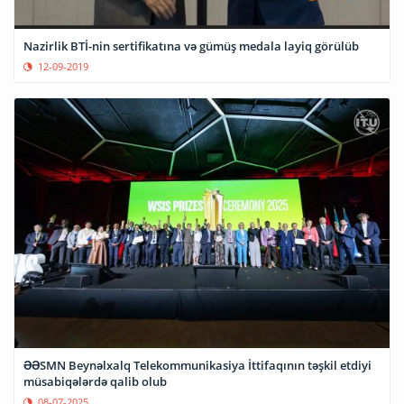
Nazirlik BTİ-nin sertifikatına və gümüş medala layiq görülüb
12-09-2019
ƏƏSMN Beynəlxalq Telekommunikasiya İttifaqının təşkil etdiyi
müsabiqələrdə qalib olub
08-07-2025