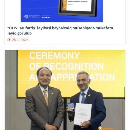
“DOST Müfəttiş” layihəsi beynəlxalq müsabiqədə mükafata
layiq görülüb
28-12-2024