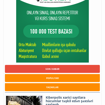
SON XƏBƏR
POPULYAR
YAZARLAR
Kiberpolis xarici saytlara
hücumlar təşkil edən şəxsləri
saxlayıb