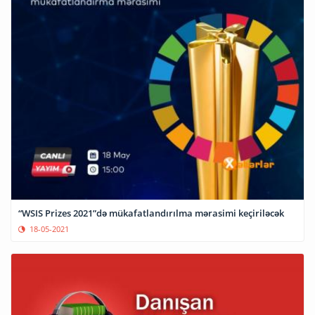
“WSIS Prizes 2021”də mükafatlandırılma mərasimi keçiriləcək
18-05-2021