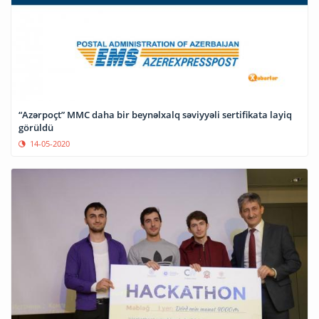
“Azərpoçt” MMC daha bir beynəlxalq səviyyəli sertifikata layiq
görüldü
14-05-2020