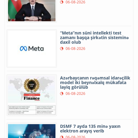
06-08-2026
“Meta”nın süni intellekti test
zamanı başqa şirkətin sisteminə
daxil olub
06-08-2026
Azərbaycanın rəqəmsal idarəçilik
model iki beynəlxalq mükafata
layiq görülüb
06-08-2026
DSMF 7 ayda 135 minə yaxın
elektron arayış verib
06-08-2026