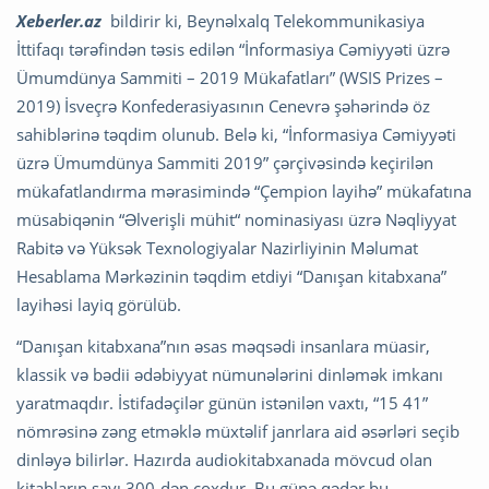
Xeberler.az
bildirir ki, Beynəlxalq Telekommunikasiya
İttifaqı tərəfindən təsis edilən “İnformasiya Cəmiyyəti üzrə
Ümumdünya Sammiti – 2019 Mükafatları” (WSIS Prizes –
2019) İsveçrə Konfederasiyasının Cenevrə şəhərində öz
sahiblərinə təqdim olunub. Belə ki, “İnformasiya Cəmiyyəti
üzrə Ümumdünya Sammiti 2019” çərçivəsində keçirilən
mükafatlandırma mərasimində “Çempion layihə” mükafatına
müsabiqənin “Əlverişli mühit“ nominasiyası üzrə Nəqliyyat
Rabitə və Yüksək Texnologiyalar Nazirliyinin Məlumat
Hesablama Mərkəzinin təqdim etdiyi “Danışan kitabxana”
layihəsi layiq görülüb.
“Danışan kitabxana”nın əsas məqsədi insanlara müasir,
klassik və bədii ədəbiyyat nümunələrini dinləmək imkanı
yaratmaqdır. İstifadəçilər günün istənilən vaxtı, “15 41”
nömrəsinə zəng etməklə müxtəlif janrlara aid əsərləri seçib
dinləyə bilirlər. Hazırda audiokitabxanada mövcud olan
kitabların sayı 300-dən çoxdur. Bu günə qədər bu