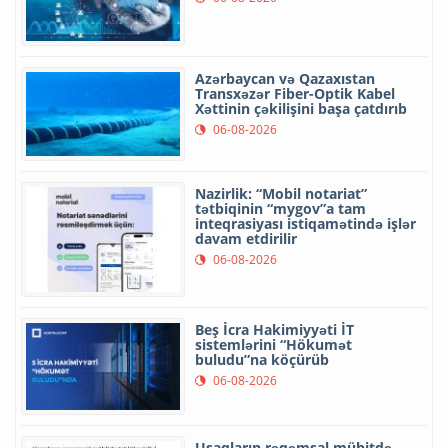
Azərbaycan və Qazaxıstan
Transxəzər Fiber-Optik Kabel
Xəttinin çəkilişini başa çatdırıb
06-08-2026
Nazirlik: “Mobil notariat”
tətbiqinin “mygov”a tam
inteqrasiyası istiqamətində işlər
davam etdirilir
06-08-2026
Beş İcra Hakimiyyəti İT
sistemlərini “Hökumət
buludu”na köçürüb
06-08-2026
Uşaqların rəqəmsal mühitdə