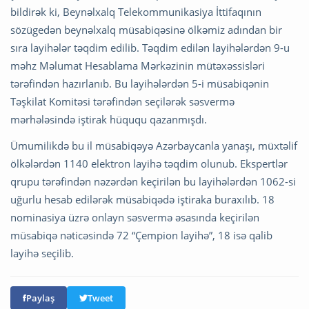
bildirək ki, Beynəlxalq Telekommunikasiya İttifaqının
sözügedən beynəlxalq müsabiqəsinə ölkəmiz adından bir
sıra layihələr təqdim edilib. Təqdim edilən layihələrdən 9-u
məhz Məlumat Hesablama Mərkəzinin mütəxəssisləri
tərəfindən hazırlanıb. Bu layihələrdən 5-i müsabiqənin
Təşkilat Komitəsi tərəfindən seçilərək səsvermə
mərhələsində iştirak hüququ qazanmışdı.
Ümumilikdə bu il müsabiqəyə Azərbaycanla yanaşı, müxtəlif
ölkələrdən 1140 elektron layihə təqdim olunub. Ekspertlər
qrupu tərəfindən nəzərdən keçirilən bu layihələrdən 1062-si
uğurlu hesab edilərək müsabiqədə iştiraka buraxılıb. 18
nominasiya üzrə onlayn səsvermə əsasında keçirilən
müsabiqə nəticəsində 72 “Çempion layihə”, 18 isə qalib
layihə seçilib.
Paylaş
Tweet