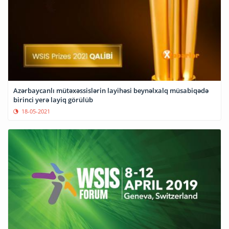
Azərbaycanlı mütəxəssislərin layihəsi beynəlxalq müsabiqədə
birinci yerə layiq görülüb
18-05-2021