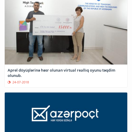
Aprel döyüşlərinə həsr olunan virtual reallıq oyunu təqdim
olunub.
24-07-2018