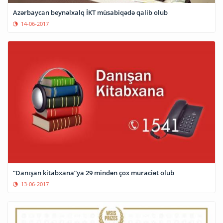
Azərbaycan beynəlxalq İKT müsabiqədə qalib olub
14-06-2017
“Danışan kitabxana”ya 29 mindən çox müraciət olub
13-06-2017