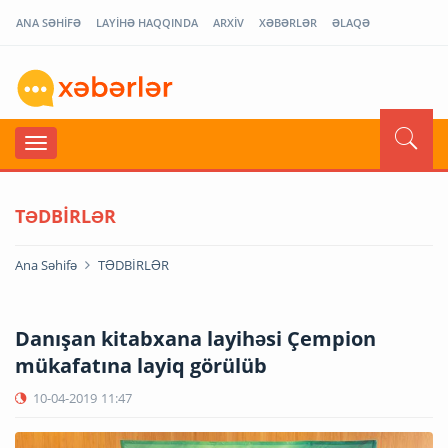
ANA SƏHİFƏ
LAYİHƏ HAQQINDA
ARXİV
XƏBƏRLƏR
ƏLAQƏ
TƏDBİRLƏR
Ana Səhifə
TƏDBİRLƏR
Danışan kitabxana layihəsi Çempion
mükafatına layiq görülüb
10-04-2019
11:47