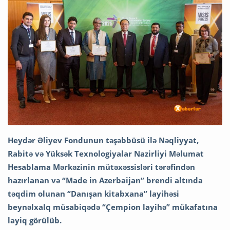
Heydər Əliyev Fondunun təşəbbüsü ilə Nəqliyyat,
Rabitə və Yüksək Texnologiyalar Nazirliyi Məlumat
Hesablama Mərkəzinin mütəxəssisləri tərəfindən
hazırlanan və “Made in Azerbaijan” brendi altında
təqdim olunan “Danışan kitabxana” layihəsi
beynəlxalq müsabiqədə “Çempion layihə” mükafatına
layiq görülüb.