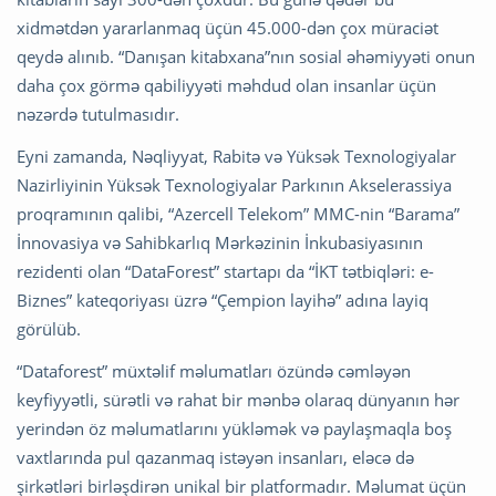
xidmətdən yararlanmaq üçün 45.000-dən çox müraciət
qeydə alınıb. “Danışan kitabxana”nın sosial əhəmiyyəti onun
daha çox görmə qabiliyyəti məhdud olan insanlar üçün
nəzərdə tutulmasıdır.
Eyni zamanda, Nəqliyyat, Rabitə və Yüksək Texnologiyalar
Nazirliyinin Yüksək Texnologiyalar Parkının Akselerassiya
proqramının qalibi, “Azercell Telekom” MMC-nin “Barama”
İnnovasiya və Sahibkarlıq Mərkəzinin İnkubasiyasının
rezidenti olan “DataForest” startapı da “İKT tətbiqləri: e-
Biznes” kateqoriyası üzrə “Çempion layihə” adına layiq
görülüb.
“Dataforest” müxtəlif məlumatları özündə cəmləyən
keyfiyyətli, sürətli və rahat bir mənbə olaraq dünyanın hər
yerindən öz məlumatlarını yükləmək və paylaşmaqla boş
vaxtlarında pul qazanmaq istəyən insanları, eləcə də
şirkətləri birləşdirən unikal bir platformadır. Məlumat üçün