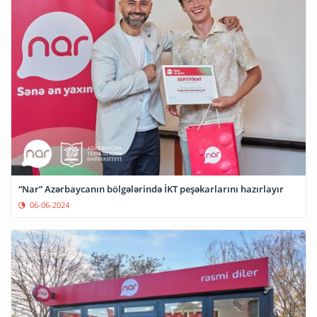
“Nar” Azərbaycanın bölgələrində İKT peşəkarlarını hazırlayır
06-06-2024