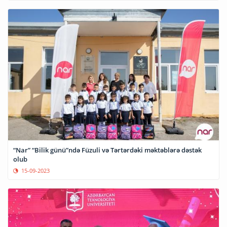
“Nar” “Bilik günü”ndə Füzuli və Tərtərdəki məktəblərə dəstək
olub
15-09-2023