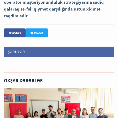
operator müştəriyönümlülük strategiyasına sadiq
qalaraq sərfəli qiymət qarşılığında üstün xidmət
təqdim edir.
Paylaş
Tweet
ŞƏRHLƏR
OXŞAR XƏBƏRLƏR