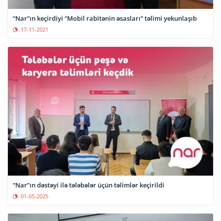
“Nar”ın keçirdiyi “Mobil rabitənin əsasları” təlimi yekunlaşıb
17-11-2021
“Nar”ın dəstəyi ilə tələbələr üçün təlimlər keçirildi
01-05-2025