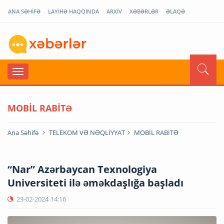
ANA SƏHİFƏ
LAYİHƏ HAQQINDA
ARXİV
XƏBƏRLƏR
ƏLAQƏ
MOBİL RABİTƏ
Ana Səhifə
TELEKOM VƏ NƏQLİYYAT
MOBİL RABİTƏ
“Nar” Azərbaycan Texnologiya
Universiteti ilə əməkdaşlığa başladı
23-02-2024
14:16