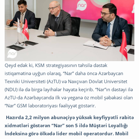
Qeyd edək ki, KSM strategiyasının təhsilə dəstək
istiqamətinə uyğun olaraq, “Nar” daha öncə Azərbaycan
Texniki Universiteti (AzTU) və Naxçıvan Dövlət Universitet
(NDU) ilə də birgə layihələr həyata keçirib. “Nar”ın dəstəyi ilə
AzTU-da Azərbaycanda ilk və yeganə öz mobil şəbəkəsi olan
“Nar” GSM laboratoriyası fəaliyyət göstərir.
Hazırda 2,2 milyon abunəçiyə yüksək keyfiyyətli rabitə
xidmətləri göstərən “Nar” son 5 ildə Müştəri Loyallığı
İndeksinə görə ölkədə lider mobil operatordur. Mobil