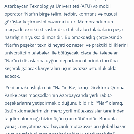
Azərbaycan Texnologiya Universiteti (ATU) və mobil
operator “Nar”ın birgə təlim, tədbir, konfrans və xüsusi
görüşlər keçirməsini nəzərdə tutur. Memorandumun
məqsədi texniki ixtisaslar üzrə təhsil alan tələbələrin peşə
hazırlığının yüksəldilməsidir. Bu əməkdaşlıq çərçivəsində
“Nar”ın peşəkar texniki heyəti öz nəzəri və praktiki biliklərini
universitetin tələbələri ilə bölüşəcək, eləcə də, tələbələr
“Nar”ın ixtisaslarına uyğun departamentlərində təcrübə
keçərək gələcək karyeraları üçün əvəzsiz üstünlük əldə
edəcək.
Yeni əməkdaşlıqla dair “Nar”ın Baş İcraçı Direktoru Qunnar
Panke əsas məqsədlərinin Azərbaycanda yerli rabitə
peşəkarlarını yetişdirmək olduğunu bildirib: ““Nar” olaraq,
üstün xidmətlərimizin məhz yerli mütəxəssislər tərəfindən
təqdim olunmağı bizim üçün çox mühümdür. Bununla
yanaşı, niyyətimiz azərbaycanlı mütəxəssisləri qlobal bazar