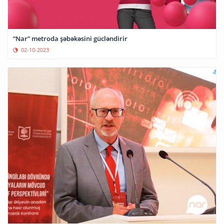
“Nar” metroda şəbəkəsini gücləndirir
02-10-2023