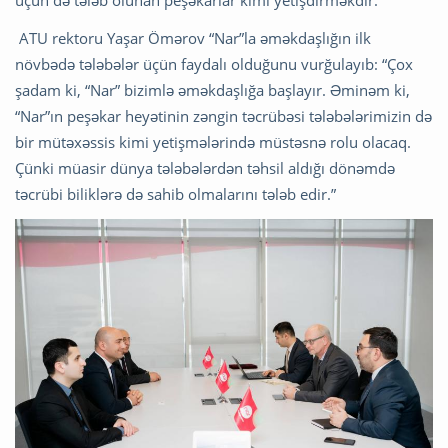
üçün də tələb olunan peşəkarlar kimi yetişdirməkdir.”
ATU rektoru Yaşar Ömərov “Nar”la əməkdaşlığın ilk
növbədə tələbələr üçün faydalı olduğunu vurğulayıb: “Çox
şadam ki, “Nar” bizimlə əməkdaşlığa başlayır. Əminəm ki,
“Nar”ın peşəkar heyətinin zəngin təcrübəsi tələbələrimizin də
bir mütəxəssis kimi yetişmələrində müstəsnə rolu olacaq.
Çünki müasir dünya tələbələrdən təhsil aldığı dönəmdə
təcrübi biliklərə də sahib olmalarını tələb edir.”