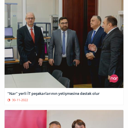
"Nar" yerli İT peşəkarlarının yetişməsinə dəstək olur
30-11-2022