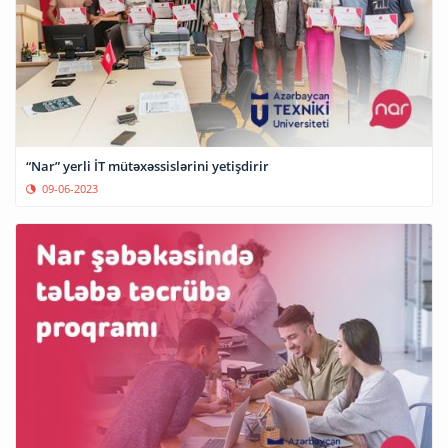
“Nar” yerli İT mütəxəssislərini yetişdirir
09-06-2023