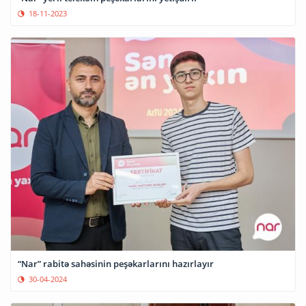
18-11-2023
“Nar” rabitə sahəsinin peşəkarlarını hazırlayır
30-04-2024