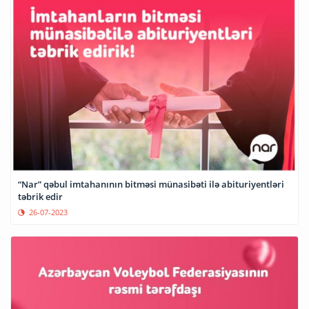
“Nar” qəbul imtahanının bitməsi münasibəti ilə abituriyentləri
təbrik edir
26-07-2023