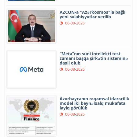
AZCON-a "Azərkosmos"la bağlı
yeni səlahiyyətlər verilib
06-08-2026
“Meta”nın süni intellekti test
zamanı başqa şirkətin sisteminə
daxil olub
06-08-2026
Azərbaycanın rəqəmsal idarəçilik
model iki beynəlxalq mükafata
layiq görülüb
06-08-2026