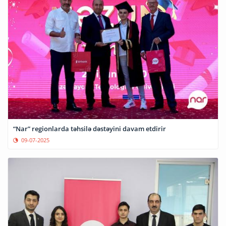
“Nar” regionlarda təhsilə dəstəyini davam etdirir
09-07-2025