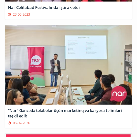
Nar Cəlilabad Festivalında iştirak etdi
23-05-2023
“Nar” Gəncədə tələbələr üçün marketinq və karyera təlimləri
təşkil edib
03-07-2026