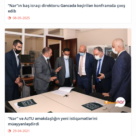
“Nar”ın baş icraçı direktoru Gəncədə keçirilən konfransda çıxış
edib
08-05-2025
“Nar” və AzTU əməkdaşlığın yeni istiqamətlərini
müəyyənləşdirdi
29-04-2021