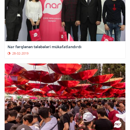
Nar fərqlənən tələbələri mükafatlandırdı
28-02-2019