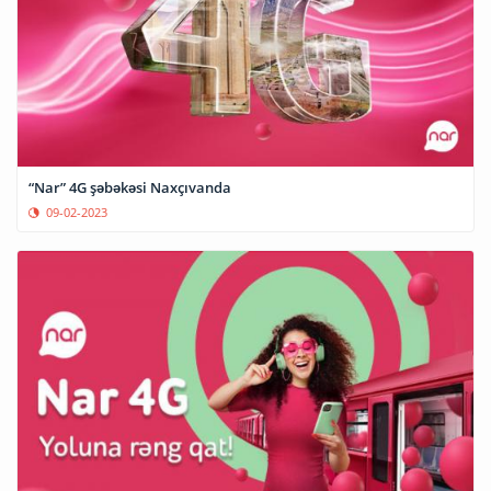
“Nar” 4G şəbəkəsi Naxçıvanda
09-02-2023