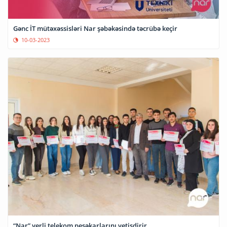
Gənc İT mütəxəssisləri Nar şəbəkəsində təcrübə keçir
10-03-2023
“Nar” yerli telekom peşəkarlarını yetişdirir