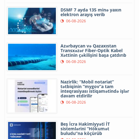
DSMF 7 ayda 135 minə yaxın
elektron arayış verib
06-08-2026
Azərbaycan və Qazaxıstan
Transxəzər Fiber-Optik Kabel
Xəttinin çəkilişini başa çatdırıb
06-08-2026
Nazirlik: “Mobil notariat”
tətbiqinin “mygov”a tam
inteqrasiyası istiqamətində işlər
davam etdirilir
06-08-2026
Beş İcra Hakimiyyəti İT
sistemlərini “Hökumət
buludu”na köçürüb