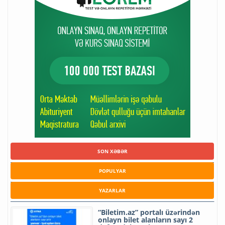
SON XƏBƏR
POPULYAR
YAZARLAR
“Biletim.az” portalı üzərindən
onlayn bilet alanların sayı 2