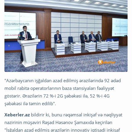
"Azərbaycanın işğaldan azad edilmiş ərazilərində 92 ədəd
mobil rabitə operatorlarının baza stansiyaları fəaliyyət
göstərir. Ərazilərin 72 %-i 2G şəbəkəsi ilə, 52 %-i 4G
şəbəkəsi ilə təmin edilib".
Xeberler.az
bildirir ki, bunu rəqəmsal inkişaf və nəqliyyat
nazirinin müşaviri Rəşad Həsənov Şamaxıda keçirilən
"İşğaldan azad edilmiş ərazilərin innovativ iqtisadi inkişaf