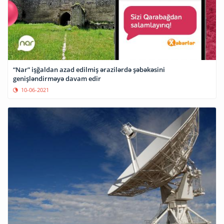
“Nar” işğaldan azad edilmiş ərazilərdə şəbəkəsini
genişləndirməyə davam edir
10-06-2021