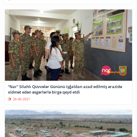
“Nar” Silahlı Qüvvələr Gününü işğaldan azad edilmiş ərazidə
xidmət edən əsgərlərlə birgə qeyd etdi
26-06-2021