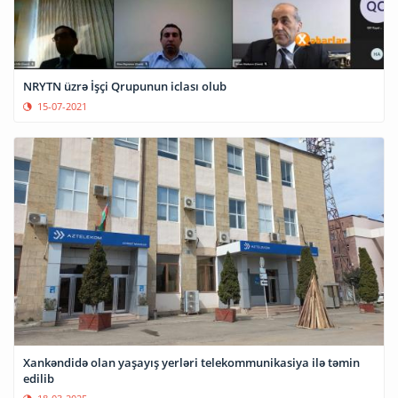
NRYTN üzrə İşçi Qrupunun iclası olub
15-07-2021
Xankəndidə olan yaşayış yerləri telekommunikasiya ilə təmin
edilib