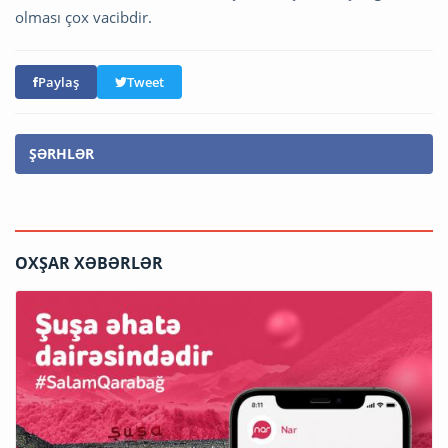
olması çox vacibdir.
Paylaş
Tweet
ŞƏRHLƏR
OXŞAR XƏBƏRLƏR