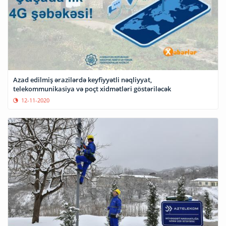
Azad edilmiş ərazilərdə keyfiyyətli nəqliyyat,
telekommunikasiya və poçt xidmətləri göstəriləcək
12-11-2020