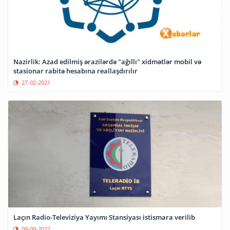
Nazirlik: Azad edilmiş ərazilərdə "ağıllı" xidmətlər mobil və
stasionar rabitə hesabına reallaşdırılır
27-02-2021
Laçın Radio-Televiziya Yayımı Stansiyası istismara verilib
09-09-2022