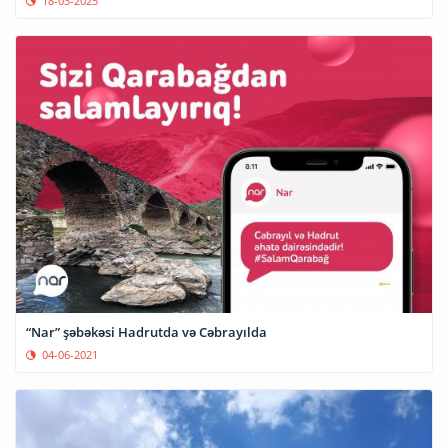
18-03-2025
“Nar” şəbəkəsi Hadrutda və Cəbrayılda
04-06-2021