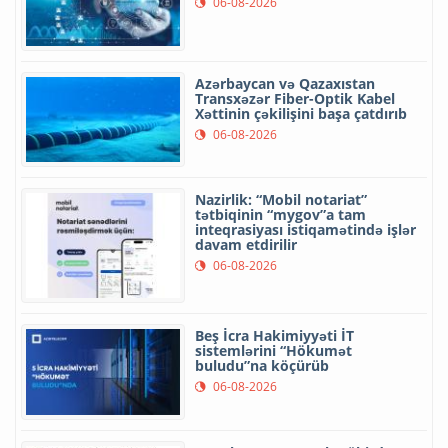
06-08-2026
Azərbaycan və Qazaxıstan
Transxəzər Fiber-Optik Kabel
Xəttinin çəkilişini başa çatdırıb
06-08-2026
Nazirlik: “Mobil notariat”
tətbiqinin “mygov”a tam
inteqrasiyası istiqamətində işlər
davam etdirilir
06-08-2026
Beş İcra Hakimiyyəti İT
sistemlərini “Hökumət
buludu”na köçürüb
06-08-2026