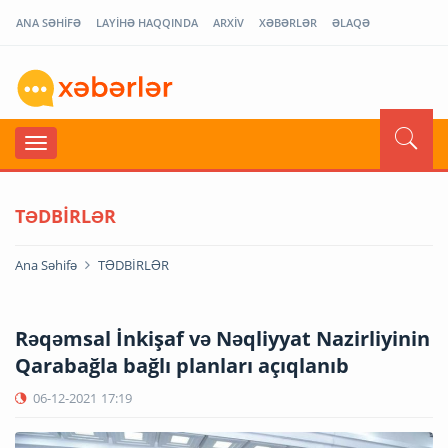
ANA SƏHİFƏ
LAYİHƏ HAQQINDA
ARXİV
XƏBƏRLƏR
ƏLAQƏ
TƏDBİRLƏR
Ana Səhifə
TƏDBİRLƏR
Rəqəmsal İnkişaf və Nəqliyyat Nazirliyinin
Qarabağla bağlı planları açıqlanıb
06-12-2021
17:19