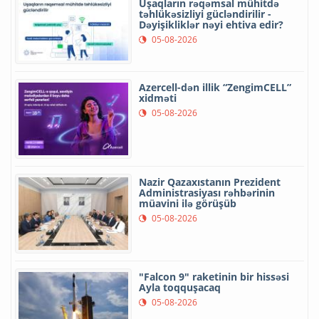
Uşaqların rəqəmsal mühitdə
təhlükəsizliyi gücləndirilir -
Dəyişikliklər nəyi ehtiva edir?
05-08-2026
Azercell-dən illik “ZengimCELL”
xidməti
05-08-2026
Nazir Qazaxıstanın Prezident
Administrasiyası rəhbərinin
müavini ilə görüşüb
05-08-2026
"Falcon 9" raketinin bir hissəsi
Ayla toqquşacaq
05-08-2026