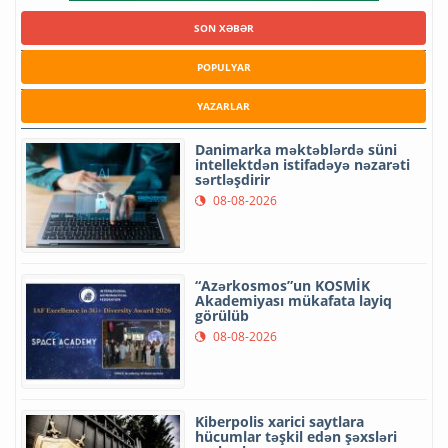
SON XƏBƏR
POPULYAR
YAZARLAR
Danimarka məktəblərdə süni
intellektdən istifadəyə nəzarəti
sərtləşdirir
08-08-2026
“Azərkosmos”un KOSMİK
Akademiyası mükafata layiq
görülüb
08-08-2026
Kiberpolis xarici saytlara
hücumlar təşkil edən şəxsləri