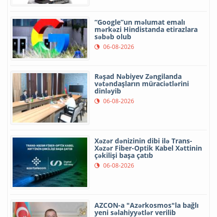
“Google”un məlumat emalı
mərkəzi Hindistanda etirazlara
səbəb olub
06-08-2026
Rəşad Nəbiyev Zəngilanda
vətəndaşların müraciətlərini
dinləyib
06-08-2026
Xəzər dənizinin dibi ilə Trans-
Xəzər Fiber-Optik Kabel Xəttinin
çəkilişi başa çatıb
06-08-2026
AZCON-a "Azərkosmos"la bağlı
yeni səlahiyyətlər verilib