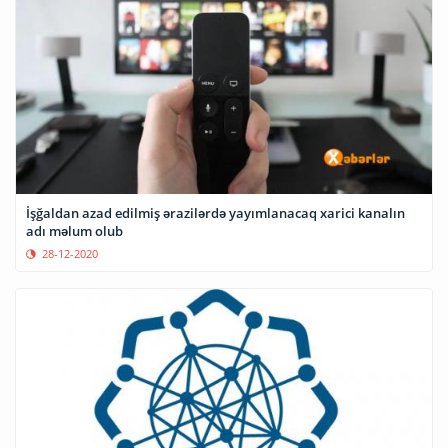
İşğaldan azad edilmiş ərazilərdə yayımlanacaq xarici kanalın
adı məlum olub
28-12-2020