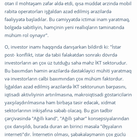
ötən il möhtəşəm zəfər əldə etdi, qısa müddət ərzində mobil
rabitə operatorları işğaldan azad edilmiş ərazilərdə
fəaliyyətə başladılar. Bu cəmiyyətdə ictimai inam yaratmaq,
bölgədə sabitliyin, həmçinin yeni reallıqların təminatında
mühüm rol oynayır".
O, investor inamı haqqında danışarkən bildirdi ki: "İstər
post- konflikt, istər də təbii fəlakətdən sonrakı dövrdə
investorların ən çox üz tutduğu sahə məhz İKT sektorudur.
Bu baxımdan həmin ərazilərdə dəstəkləyici mühiti yaratmaq
və investorların cəlbi baxımından çox mühüm faktordur.
İşğaldan azad edilmiş ərazilərdə İKT sektorunun bərpasını,
iqtisadi aktivliyinin artırılmasına, makroiqtisadi göstəricilərin
yaxşılaşdırılmasına həm birbaşa təsir edəcək, xidmət
sektorlarının inkişafına səbəb olacaq. Bu gün tədbir
çərçivəsində "Ağıllı kənd", "Ağıllı şəhər" konsepsiyalarından
çox danışıldı, burada duran ən birinci məsələ "Əşyaların
interneti"dir. İnternetin olması, şəbəkələşmənin çox güclü