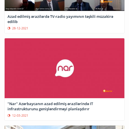
Azad edilmiş ərazilərdə TV-radio yayımının təşkili müzakirə
edilib
28-12-2021
"Nar" Azərbaycanın azad edilmiş ərazilərində IT
infrastrukturunu genişləndirməyi planlaşdırır
12-03-2021