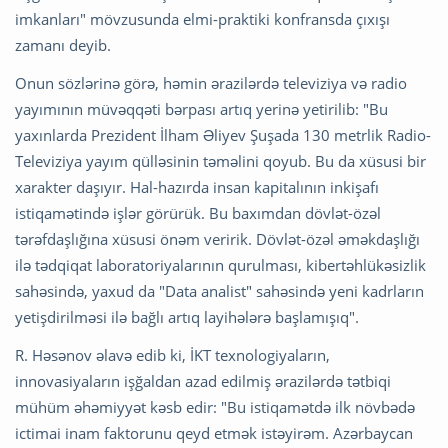
imkanları" mövzusunda elmi-praktiki konfransda çıxışı
zamanı deyib.
Onun sözlərinə görə, həmin ərazilərdə televiziya və radio
yayımının müvəqqəti bərpası artıq yerinə yetirilib: "Bu
yaxınlarda Prezident İlham Əliyev Şuşada 130 metrlik Radio-
Televiziya yayım qülləsinin təməlini qoyub. Bu da xüsusi bir
xarakter daşıyır. Hal-hazırda insan kapitalının inkişafı
istiqamətində işlər görürük. Bu baxımdan dövlət-özəl
tərəfdaşlığına xüsusi önəm veririk. Dövlət-özəl əməkdaşlığı
ilə tədqiqat laboratoriyalarının qurulması, kibertəhlükəsizlik
sahəsində, yaxud da "Data analist" sahəsində yeni kadrların
yetişdirilməsi ilə bağlı artıq layihələrə başlamışıq".
R. Həsənov əlavə edib ki, İKT texnologiyaların,
innovasiyaların işğaldan azad edilmiş ərazilərdə tətbiqi
mühüm əhəmiyyət kəsb edir: "Bu istiqamətdə ilk növbədə
ictimai inam faktorunu qeyd etmək istəyirəm. Azərbaycan