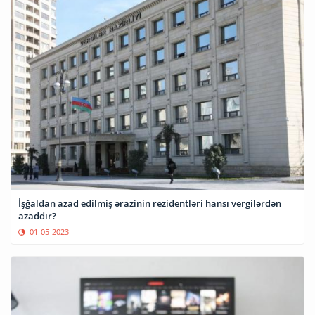
İşğaldan azad edilmiş ərazinin rezidentləri hansı vergilərdən
azaddır?
01-05-2023