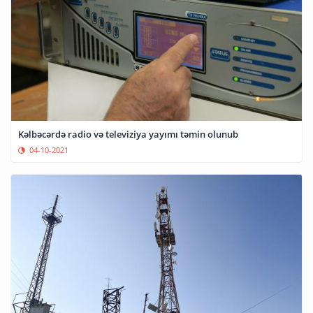
Kəlbəcərdə radio və televiziya yayımı təmin olunub
04-10-2021