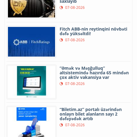
saxlayıb
07-08-2026
Fitch ABB-nin reytinqini növbəti
dəfə yüksəltdi!
07-08-2026
“Əmək və Məşğulluq”
altsistemində hazırda 65 mindən
çox aktiv vakansiya var
07-08-2026
“Biletim.az” portalı üzərindən
onlayn bilet alanların sayı 2
dəfəyədək artıb
07-08-2026