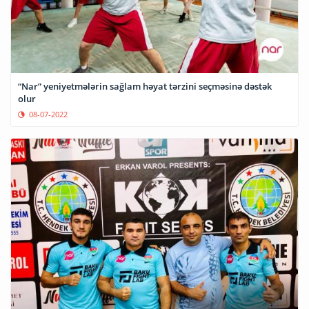
“Nar” yeniyetmələrin sağlam həyat tərzini seçməsinə dəstək
olur
08-07-2022