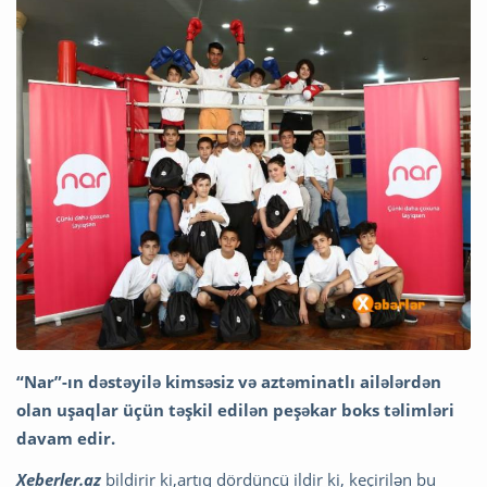
“Nar”-ın dəstəyilə kimsəsiz və aztəminatlı ailələrdən
olan uşaqlar üçün təşkil edilən peşəkar boks təlimləri
davam edir.
Xeberler.az
bildirir ki,artıq dördüncü ildir ki, keçirilən bu