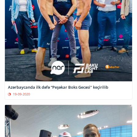
Azərbaycanda ilk dəfə “Peşəkar Boks Gecəsi" keçirilib
19-09-2020