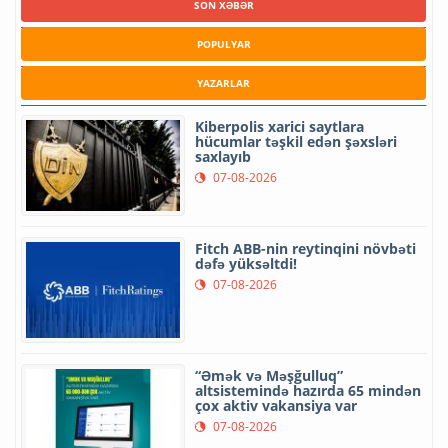
SON XƏBƏR
POPULYAR
YAZARLAR
Kiberpolis xarici saytlara
hücumlar təşkil edən şəxsləri
saxlayıb
07-08-2026
Fitch ABB-nin reytinqini növbəti
dəfə yüksəltdi!
07-08-2026
“Əmək və Məşğulluq”
altsistemində hazırda 65 mindən
çox aktiv vakansiya var
07-08-2026