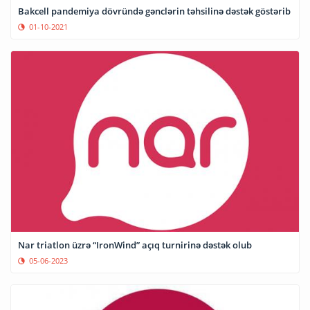
Bakcell pandemiya dövründə gənclərin təhsilinə dəstək göstərib
01-10-2021
Nar triatlon üzrə “IronWind” açıq turnirinə dəstək olub
05-06-2023