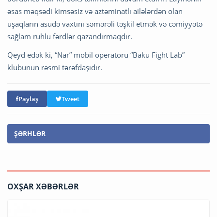
əsas məqsədi kimsəsiz və aztəminatlı ailələrdən olan
uşaqların asudə vaxtını səmərəli təşkil etmək və cəmiyyətə
sağlam ruhlu fərdlər qazandırmaqdır.
Qeyd edək ki, “Nar” mobil operatoru “Baku Fight Lab”
klubunun rəsmi tərəfdaşıdır.
Paylaş
Tweet
ŞƏRHLƏR
OXŞAR XƏBƏRLƏR