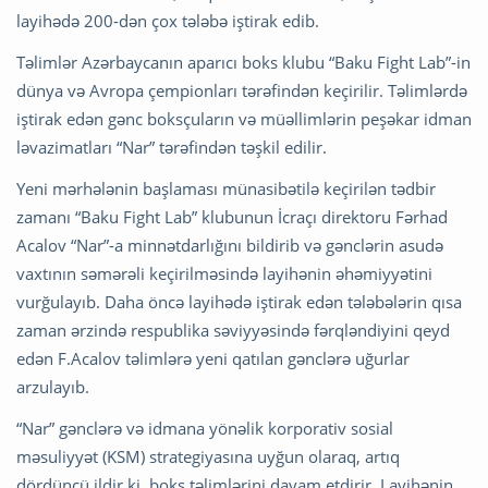
layihədə 200-dən çox tələbə iştirak edib.
Təlimlər Azərbaycanın aparıcı boks klubu “Baku Fight Lab”-in
dünya və Avropa çempionları tərəfindən keçirilir. Təlimlərdə
iştirak edən gənc boksçuların və müəllimlərin peşəkar idman
ləvazimatları “Nar” tərəfindən təşkil edilir.
Yeni mərhələnin başlaması münasibətilə keçirilən tədbir
zamanı “Baku Fight Lab” klubunun İcraçı direktoru Fərhad
Acalov “Nar”-a minnətdarlığını bildirib və gənclərin asudə
vaxtının səmərəli keçirilməsində layihənin əhəmiyyətini
vurğulayıb. Daha öncə layihədə iştirak edən tələbələrin qısa
zaman ərzində respublika səviyyəsində fərqləndiyini qeyd
edən F.Acalov təlimlərə yeni qatılan gənclərə uğurlar
arzulayıb.
“Nar” gənclərə və idmana yönəlik korporativ sosial
məsuliyyət (KSM) strategiyasına uyğun olaraq, artıq
dördüncü ildir ki, boks təlimlərini davam etdirir. Layihənin