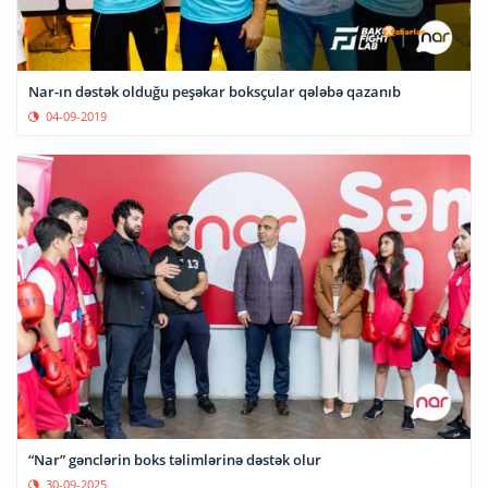
Nar-ın dəstək olduğu peşəkar boksçular qələbə qazanıb
04-09-2019
“Nar” gənclərin boks təlimlərinə dəstək olur
30-09-2025