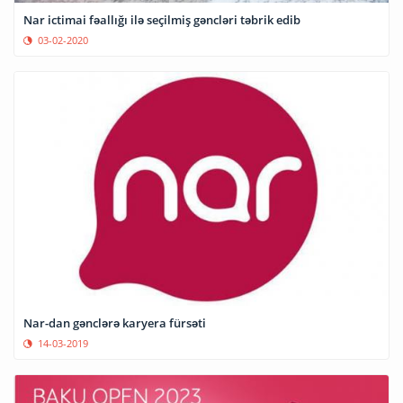
Nar ictimai fəallığı ilə seçilmiş gəncləri təbrik edib
03-02-2020
Nar-dan gənclərə karyera fürsəti
14-03-2019