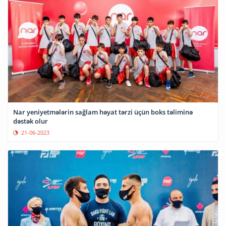
Nar yeniyetmələrin sağlam həyat tərzi üçün boks təliminə
dəstək olur
21-06-2023