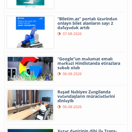
“Biletim.az” portalı üzərindən
onlayn bilet alanların sayı 2
dəfəyədək artıb
07-08-2026
“Google”un məlumat emalı
mərkəzi Hindistanda etirazlara
səbəb olub
06-08-2026
Rəşad Nəbiyev Zəngilanda
vətəndaşların müraciətlərini
dinləyib
06-08-2026
Xəzər dənizinin dibi ilə Trans-