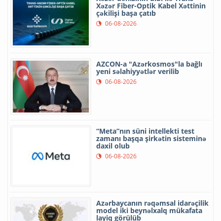
Xəzər Fiber-Optik Kabel Xəttinin
çəkilişi başa çatıb
06-08-2026
AZCON-a "Azərkosmos"la bağlı
yeni səlahiyyətlər verilib
06-08-2026
“Meta”nın süni intellekti test
zamanı başqa şirkətin sisteminə
daxil olub
06-08-2026
Azərbaycanın rəqəmsal idarəçilik
model iki beynəlxalq mükafata
layiq görülüb