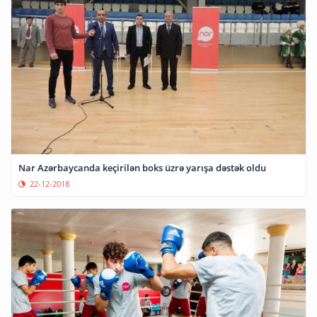
Nar Azərbaycanda keçirilən boks üzrə yarışa dəstək oldu
22-12-2018