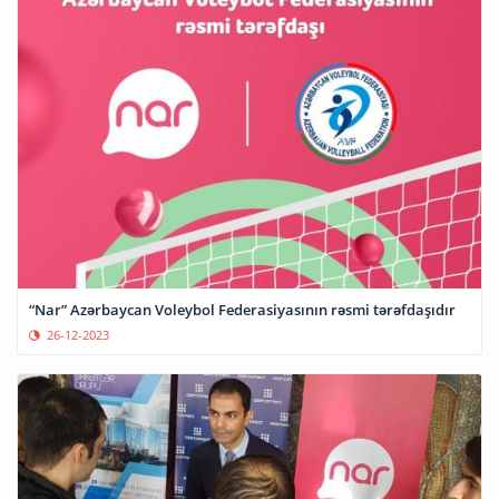
“Nar” Azərbaycan Voleybol Federasiyasının rəsmi tərəfdaşıdır
26-12-2023