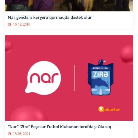
Nar gənclərə karyera qurmaqda dəstək olur
10-12-2018
“Nar” “Zirə” Peşəkar Futbol Klubunun tərəfdaşı Olacaq
13-08-2021