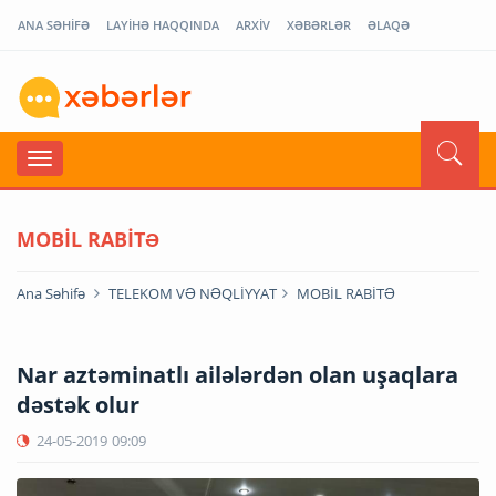
ANA SƏHİFƏ
LAYİHƏ HAQQINDA
ARXİV
XƏBƏRLƏR
ƏLAQƏ
MOBİL RABİTƏ
Ana Səhifə
TELEKOM VƏ NƏQLİYYAT
MOBİL RABİTƏ
Nar aztəminatlı ailələrdən olan uşaqlara
dəstək olur
24-05-2019
09:09