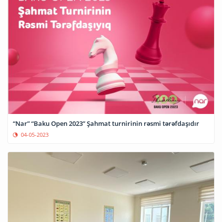
“Nar” “Baku Open 2023” Şahmat turnirinin rəsmi tərəfdaşıdır
04-05-2023