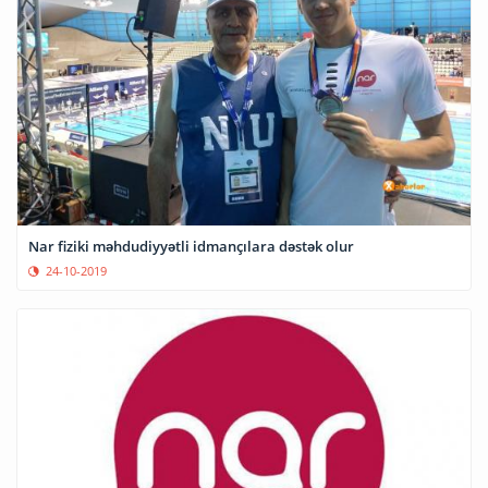
Nar fiziki məhdudiyyətli idmançılara dəstək olur
24-10-2019