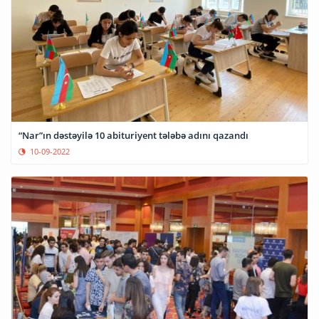
“Nar”ın dəstəyilə 10 abituriyent tələbə adını qazandı
10-09-2022