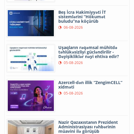
Beş İcra Hakimiyyəti İT
sistemlərini “Hökumət
buludu”na köçürüb
06-08-2026
Uşaqların rəqəmsal mühitdə
təhlükəsizliyi gücləndirilir -
Dəyişikliklər nəyi ehtiva edir?
05-08-2026
Azercell-dən illik “ZengimCELL”
xidməti
05-08-2026
Nazir Qazaxıstanın Prezident
Administrasiyası rəhbərinin
müavini ilə görüşüb