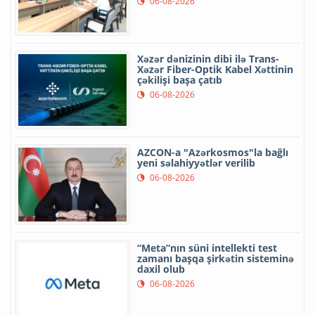
06-08-2026
Xəzər dənizinin dibi ilə Trans-
Xəzər Fiber-Optik Kabel Xəttinin
çəkilişi başa çatıb
06-08-2026
AZCON-a "Azərkosmos"la bağlı
yeni səlahiyyətlər verilib
06-08-2026
“Meta”nın süni intellekti test
zamanı başqa şirkətin sisteminə
daxil olub
06-08-2026