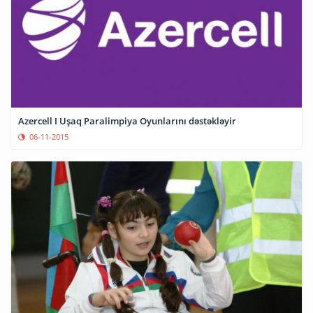
Azercell I Uşaq Paralimpiya Oyunlarını dəstəkləyir
06-11-2015