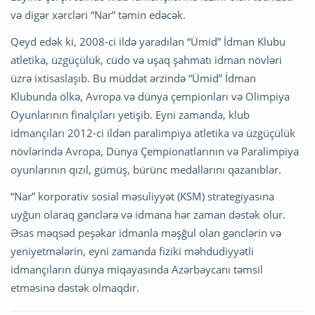
və digər xərcləri “Nar” təmin edəcək.
Qeyd edək ki, 2008-ci ildə yaradılan “Ümid” İdman Klubu
atletika, üzgüçülük, cüdo və uşaq şahmatı idman növləri
üzrə ixtisaslaşıb. Bu müddət ərzində “Ümid” İdman
Klubunda ölkə, Avropa və dünya çempionları və Olimpiya
Oyunlarının finalçıları yetişib. Eyni zamanda, klub
idmançıları 2012-ci ildən paralimpiya atletika və üzgüçülük
növlərində Avropa, Dünya Çempionatlarının və Paralimpiya
oyunlarının qızıl, gümüş, bürünc medallarını qazanıblar.
“Nar” korporativ sosial məsuliyyət (KSM) strategiyasına
uyğun olaraq gənclərə və idmana hər zaman dəstək olur.
Əsas məqsəd peşəkar idmanla məşğul olan gənclərin və
yeniyetmələrin, eyni zamanda fiziki məhdudiyyətli
idmançıların dünya miqayasında Azərbaycanı təmsil
etməsinə dəstək olmaqdır.