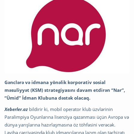
Gənclərə və idmana yönəlik korporativ sosial
məsuliyyət (KSM) strategiyasını davam etdirən “Nar”,
“Ümid” İdman Klubuna dəstək olacaq.
Xeberler.az
bildirir ki, mobil operator klub üzvlərinin
Paralimpiya Oyunlarına lisenziya qazanması üçün Avropa və
dünya yarışlarına hazırlaşmasına öz töhfəsini verəcək.
Layihə çərçivəsində klub idmançılarına lazım olan təchizatı