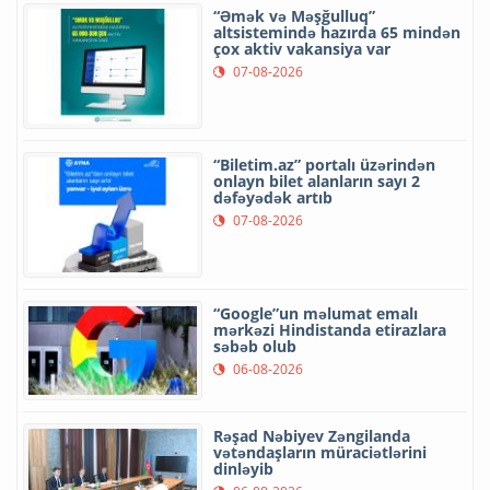
“Əmək və Məşğulluq”
altsistemində hazırda 65 mindən
çox aktiv vakansiya var
07-08-2026
“Biletim.az” portalı üzərindən
onlayn bilet alanların sayı 2
dəfəyədək artıb
07-08-2026
“Google”un məlumat emalı
mərkəzi Hindistanda etirazlara
səbəb olub
06-08-2026
Rəşad Nəbiyev Zəngilanda
vətəndaşların müraciətlərini
dinləyib