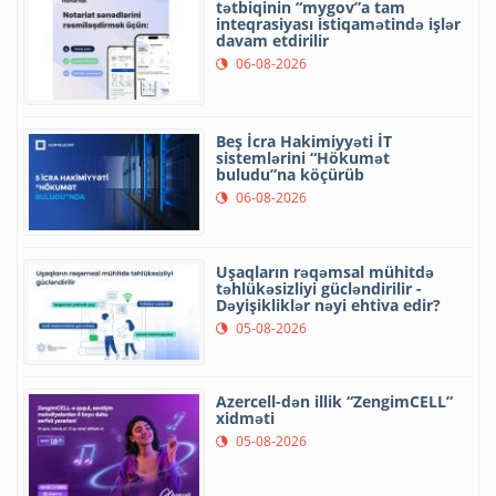
tətbiqinin “mygov”a tam
inteqrasiyası istiqamətində işlər
davam etdirilir
06-08-2026
Beş İcra Hakimiyyəti İT
sistemlərini “Hökumət
buludu”na köçürüb
06-08-2026
Uşaqların rəqəmsal mühitdə
təhlükəsizliyi gücləndirilir -
Dəyişikliklər nəyi ehtiva edir?
05-08-2026
Azercell-dən illik “ZengimCELL”
xidməti
05-08-2026