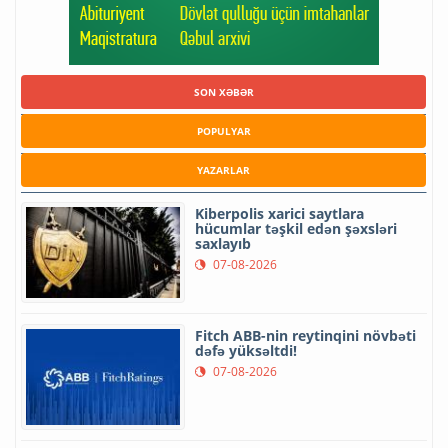
SON XƏBƏR
POPULYAR
YAZARLAR
Kiberpolis xarici saytlara
hücumlar təşkil edən şəxsləri
saxlayıb
07-08-2026
Fitch ABB-nin reytinqini növbəti
dəfə yüksəltdi!
07-08-2026