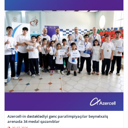
Azercell-in dəstəklədiyi gənc paralimpiyaçılar beynəlxalq
arenada 34 medal qazanıblar
30-07-2026