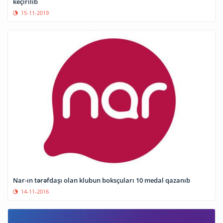
keçirilib
15-11-2019
Nar-ın tərəfdaşı olan klubun boksçuları 10 medal qazanıb
14-11-2016