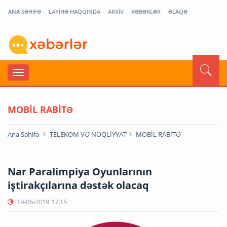
ANA SƏHİFƏ
LAYİHƏ HAQQINDA
ARXİV
XƏBƏRLƏR
ƏLAQƏ
MOBİL RABİTƏ
Ana Səhifə
TELEKOM VƏ NƏQLİYYAT
MOBİL RABİTƏ
Nar Paralimpiya Oyunlarının
iştirakçılarına dəstək olacaq
19-06-2019
17:15