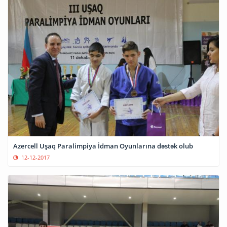
Azercell Uşaq Paralimpiya İdman Oyunlarına dəstək olub
12-12-2017