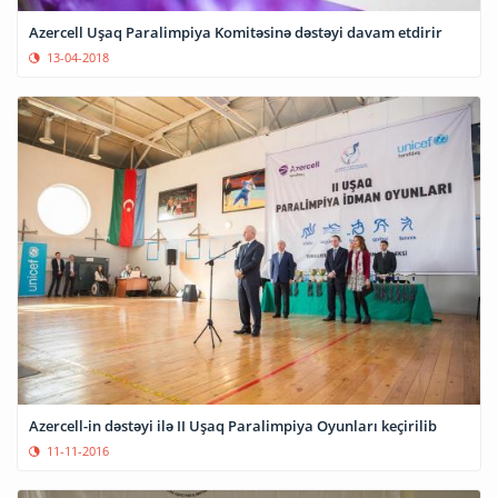
Azercell Uşaq Paralimpiya Komitəsinə dəstəyi davam etdirir
13-04-2018
Azercell-in dəstəyi ilə II Uşaq Paralimpiya Oyunları keçirilib
11-11-2016