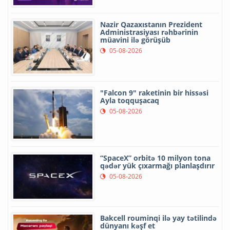
Nazir Qazaxıstanın Prezident
Administrasiyası rəhbərinin
müavini ilə görüşüb
05-08-2026
"Falcon 9" raketinin bir hissəsi
Ayla toqquşacaq
05-08-2026
“SpaceX” orbitə 10 milyon tona
qədər yük çıxarmağı planlaşdırır
05-08-2026
Bakcell rouminqi ilə yay tətilində
dünyanı kəşf et