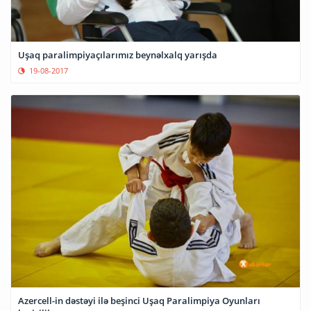
Uşaq paralimpiyaçılarımız beynəlxalq yarışda
19-08-2017
Azercell-in dəstəyi ilə beşinci Uşaq Paralimpiya Oyunları