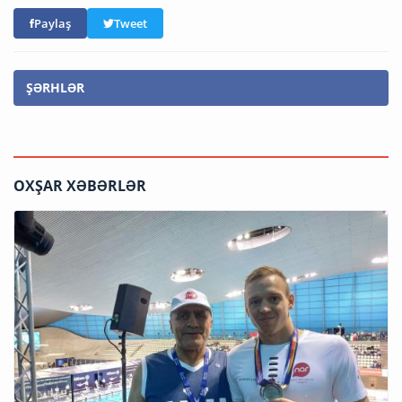
Paylaş
Tweet
ŞƏRHLƏR
OXŞAR XƏBƏRLƏR