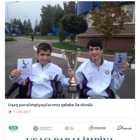
Uşaq paralimpiyaçılarımız qələbə ilə döndü
11-09-2017