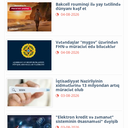
Bakcell rouminqi ilə yay tətilində
dünyanı kəşf et
04-08-2026
Vətəndaşlar “mygov” üzərindən
FHN-ə müraciət edə biləcəklər
04-08-2026
İqtisadiyyat Nazirliyinin
xidmətlərinə 13 milyondan artıq
müraciət olub
03-08-2026
"Elektron kredit və zəmanət"
sisteminin Əsasnaməsi" dəyişib
03-08-2026