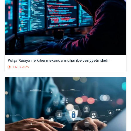
Polşa Rusiya ilə kiberməkanda müharibə vəziyyətindədir
13-10-2025