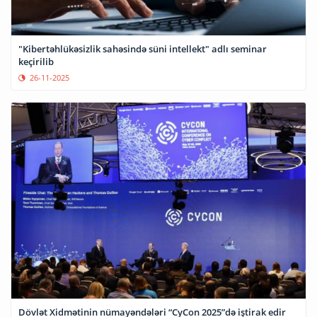
"Kibertəhlükəsizlik sahəsində süni intellekt" adlı seminar
keçirilib
26-11-2025
Dövlət Xidmətinin nümayəndələri “CyCon 2025”də iştirak edir