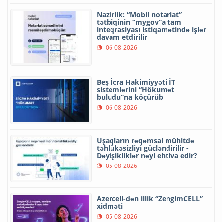
Nazirlik: “Mobil notariat”
tətbiqinin “mygov”a tam
inteqrasiyası istiqamətində işlər
davam etdirilir
06-08-2026
Beş İcra Hakimiyyəti İT
sistemlərini “Hökumət
buludu”na köçürüb
06-08-2026
Uşaqların rəqəmsal mühitdə
təhlükəsizliyi gücləndirilir -
Dəyişikliklər nəyi ehtiva edir?
05-08-2026
Azercell-dən illik “ZengimCELL”
xidməti
05-08-2026