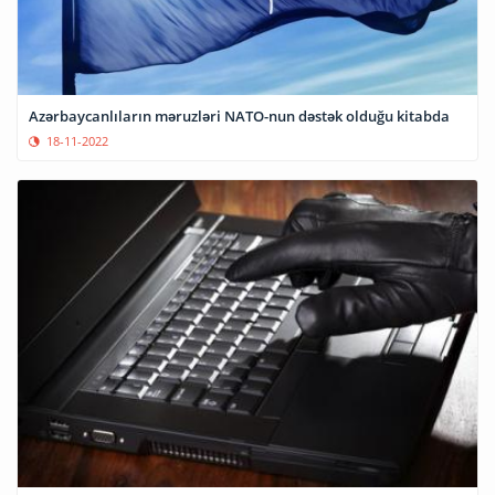
Azərbaycanlıların məruzləri NATO-nun dəstək olduğu kitabda
18-11-2022