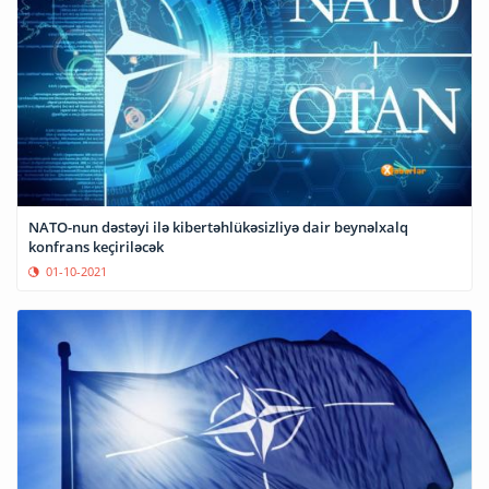
NATO-nun dəstəyi ilə kibertəhlükəsizliyə dair beynəlxalq
konfrans keçiriləcək
01-10-2021