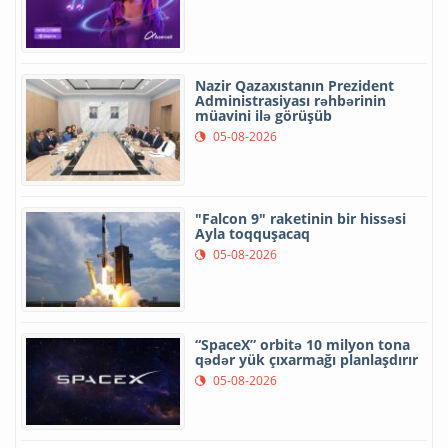
Nazir Qazaxıstanın Prezident
Administrasiyası rəhbərinin
müavini ilə görüşüb
05-08-2026
"Falcon 9" raketinin bir hissəsi
Ayla toqquşacaq
05-08-2026
“SpaceX” orbitə 10 milyon tona
qədər yük çıxarmağı planlaşdırır
05-08-2026