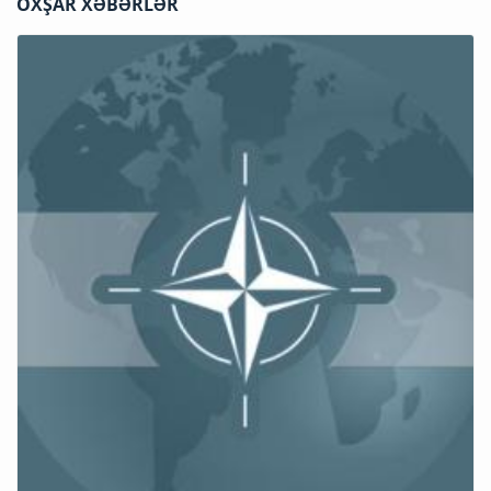
OXŞAR XƏBƏRLƏR