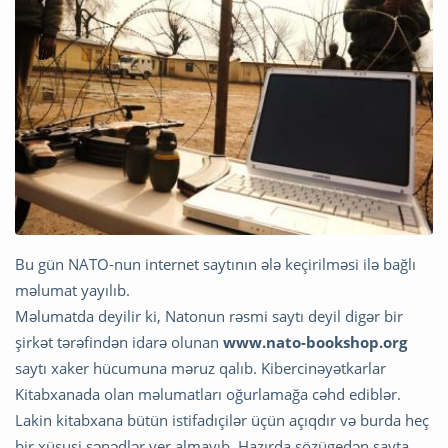
Bu gün NATO-nun internet saytının ələ keçirilməsi ilə bağlı
məlumat yayılıb.
Məlumatda deyilir ki, Natonun rəsmi saytı deyil digər bir
şirkət tərəfindən idarə olunan
www.nato-bookshop.org
saytı xaker hücumuna məruz qalıb. Kibercinəyətkarlar
Kitabxanada olan məlumatları oğurlamağa cəhd ediblər.
Lakin kitabxana bütün istifadıçilər üçün açıqdır və burda heç
bir xüsusi sənədlər yer almayıb. Hazırda sözügedən sayta