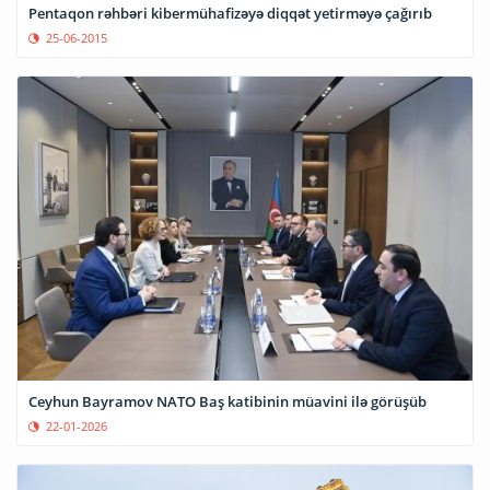
Pentaqon rəhbəri kibermühafizəyə diqqət yetirməyə çağırıb
25-06-2015
Ceyhun Bayramov NATO Baş katibinin müavini ilə görüşüb
22-01-2026