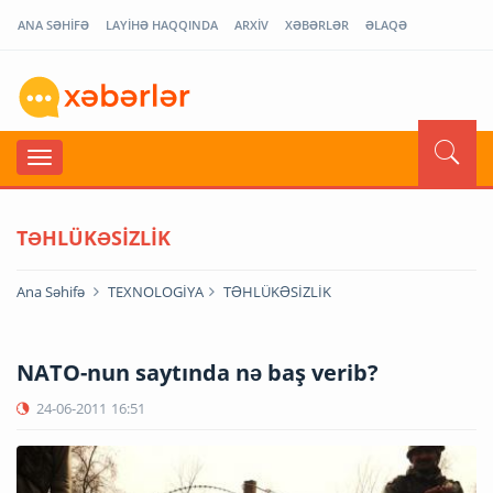
ANA SƏHİFƏ
LAYİHƏ HAQQINDA
ARXİV
XƏBƏRLƏR
ƏLAQƏ
TƏHLÜKƏSİZLİK
Ana Səhifə
TEXNOLOGİYA
TƏHLÜKƏSİZLİK
NATO-nun saytında nə baş verib?
24-06-2011
16:51