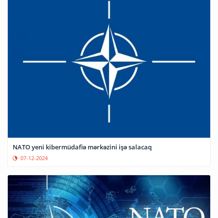
NATO yeni kibermüdafiə mərkəzini işə salacaq
07-12-2024