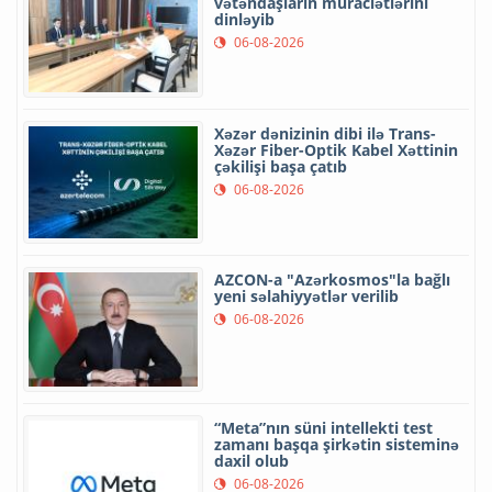
vətəndaşların müraciətlərini
dinləyib
06-08-2026
Xəzər dənizinin dibi ilə Trans-
Xəzər Fiber-Optik Kabel Xəttinin
çəkilişi başa çatıb
06-08-2026
AZCON-a "Azərkosmos"la bağlı
yeni səlahiyyətlər verilib
06-08-2026
“Meta”nın süni intellekti test
zamanı başqa şirkətin sisteminə
daxil olub
06-08-2026