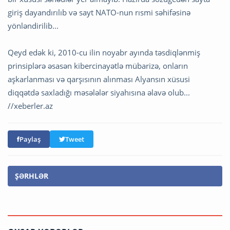
giriş dayandırılıb və sayt NATO-nun rısmi səhifəsinə
yönləndirilib...
Qeyd edək ki, 2010-cu ilin noyabr ayında təsdiqlənmiş
prinsiplərə əsasən kibercinayətlə mübarizə, onların
aşkarlanması və qarşısının alınması Alyansın xüsusi
diqqətdə saxladığı məsələlər siyahısına əlavə olub...
//xeberler.az
Paylaş
Tweet
ŞƏRHLƏR