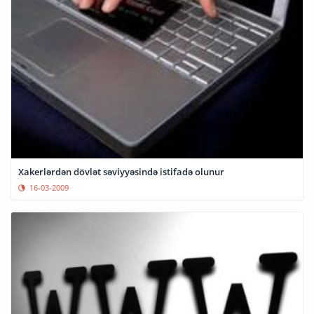
Xakerlərdən dövlət səviyyəsində istifadə olunur
16-03-2009