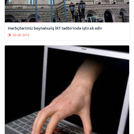
Hərbçilərimiz beynəlxalq İKT tədbirində iştirak edir
20-06-2016