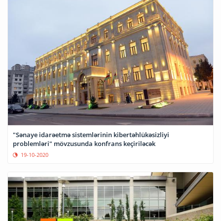
"Sənaye idarəetmə sistemlərinin kibertəhlükəsizliyi
problemləri" mövzusunda konfrans keçiriləcək
19-10-2020