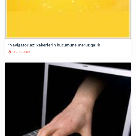
“Navigator.az” xakerlərin hücumuna məruz qalıb
06-05-2009