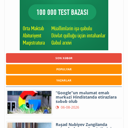
SON XƏBƏR
POPULYAR
YAZARLAR
“Google”un məlumat emalı
mərkəzi Hindistanda etirazlara
səbəb olub
06-08-2026
Rəşad Nəbiyev Zəngilanda