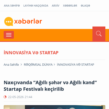
ANA SƏHİFƏ
LAYİHƏ HAQQINDA
ARXİV
XƏBƏRLƏR
ƏLAQƏ
İNNOVASİYA VƏ STARTAP
Ana Səhifə
RƏQƏMSAL DÜNYA
İNNOVASİYA VƏ STARTAP
Naxçıvanda “Ağıllı şəhər və Ağıllı kənd”
Startap Festivalı keçirilib
22-05-2026
21:44