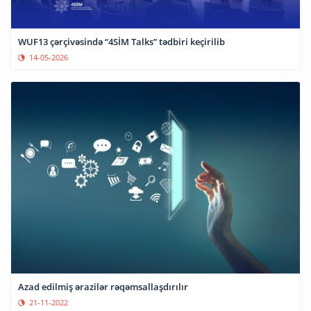
WUF13 çərçivəsində “4SİM Talks” tədbiri keçirilib
14-05-2026
Azad edilmiş ərazilər rəqəmsallaşdırılır
21-11-2022