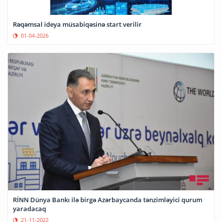
Rəqəmsal ideya müsabiqəsinə start verilir
01-04-2026
RİNN Dünya Bankı ilə birgə Azərbaycanda tənzimləyici qurum
yaradacaq
21-11-2022