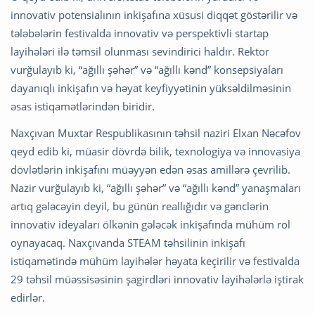
innovativ potensialının inkişafına xüsusi diqqət göstərilir və
tələbələrin festivalda innovativ və perspektivli startap
layihələri ilə təmsil olunması sevindirici haldır. Rektor
vurğulayıb ki, “ağıllı şəhər” və “ağıllı kənd” konsepsiyaları
dayanıqlı inkişafın və həyat keyfiyyətinin yüksəldilməsinin
əsas istiqamətlərindən biridir.
Naxçıvan Muxtar Respublikasının təhsil naziri Elxan Nəcəfov
qeyd edib ki, müasir dövrdə bilik, texnologiya və innovasiya
dövlətlərin inkişafını müəyyən edən əsas amillərə çevrilib.
Nazir vurğulayıb ki, “ağıllı şəhər” və “ağıllı kənd” yanaşmaları
artıq gələcəyin deyil, bu günün reallığıdır və gənclərin
innovativ ideyaları ölkənin gələcək inkişafında mühüm rol
oynayacaq. Naxçıvanda STEAM təhsilinin inkişafı
istiqamətində mühüm layihələr həyata keçirilir və festivalda
29 təhsil müəssisəsinin şagirdləri innovativ layihələrlə iştirak
edirlər.