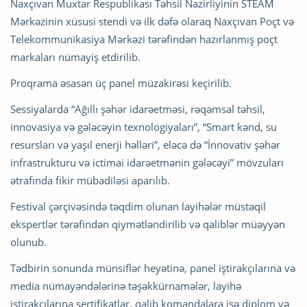
Naxçıvan Muxtar Respublikası Təhsil Nazirliyinin STEAM
Mərkəzinin xüsusi stendi və ilk dəfə olaraq Naxçıvan Poçt və
Telekommunikasiya Mərkəzi tərəfindən hazırlanmış poçt
markaları nümayiş etdirilib.
Proqrama əsasən üç panel müzakirəsi keçirilib.
Sessiyalarda “Ağıllı şəhər idarəetməsi, rəqəmsal təhsil,
innovasiya və gələcəyin texnologiyaları”, “Smart kənd, su
resursları və yaşıl enerji həlləri”, eləcə də “İnnovativ şəhər
infrastrukturu və ictimai idarəetmənin gələcəyi” mövzuları
ətrafında fikir mübadiləsi aparılıb.
Festival çərçivəsində təqdim olunan layihələr müstəqil
ekspertlər tərəfindən qiymətləndirilib və qaliblər müəyyən
olunub.
Tədbirin sonunda münsiflər heyətinə, panel iştirakçılarına və
media nümayəndələrinə təşəkkürnamələr, layihə
iştirakçılarına sertifikatlar, qalib komandalara isə diplom və