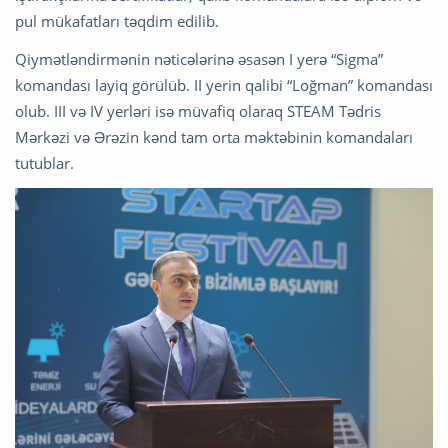
pul mükafatları təqdim edilib.
Qiymətləndirmənin nəticələrinə əsasən I yerə “Sigma”
komandası layiq görülüb. II yerin qalibi “Loğman” komandası
olub. III və IV yerləri isə müvafiq olaraq STEAM Tədris
Mərkəzi və Ərəzin kənd tam orta məktəbinin komandaları
tutublar.