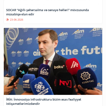
SOCAR “Ağıllı şəhərsalma və sənaye həlləri” mövzusunda
müsabiqə elan edir
23-06-2026
İRİA: İnnovasiya infrastrukturu bizim əsas fəaliyyət
istiqamətlərimizdəndir