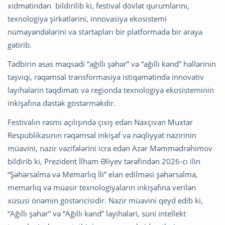
xidmətindən bildirilib ki, festival dövlət qurumlarını,
texnologiya şirkətlərini, innovasiya ekosistemi
nümayəndələrini və startapları bir platformada bir araya
gətirib.
Tədbirin əsas məqsədi “ağıllı şəhər” və “ağıllı kənd” həllərinin
təşviqi, rəqəmsal transformasiya istiqamətində innovativ
layihələrin təqdimatı və regionda texnologiya ekosisteminin
inkişafına dəstək göstərməkdir.
Festivalın rəsmi açılışında çıxış edən Naxçıvan Muxtar
Respublikasının rəqəmsal inkişaf və nəqliyyat nazirinin
müavini, nazir vəzifələrini icra edən Azər Məmmədrəhimov
bildirib ki, Prezident İlham Əliyev tərəfindən 2026-cı ilin
“Şəhərsalma və Memarlıq İli” elan edilməsi şəhərsalma,
memarlıq və müasir texnologiyaların inkişafına verilən
xüsusi önəmin göstəricisidir. Nazir müavini qeyd edib ki,
“Ağıllı şəhər” və “Ağıllı kənd” layihələri, süni intellekt