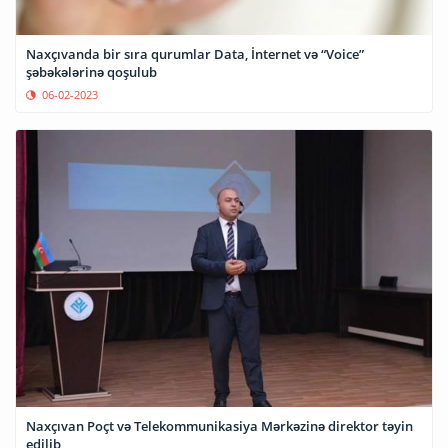
Naxçıvanda bir sıra qurumlar Data, İnternet və “Voice”
şəbəkələrinə qoşulub
06-02-2023
Naxçıvan Poçt və Telekommunikasiya Mərkəzinə direktor təyin
edilib