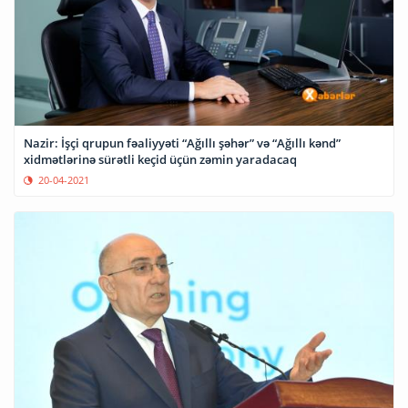
Nazir: İşçi qrupun fəaliyyəti “Ağıllı şəhər” və “Ağıllı kənd”
xidmətlərinə sürətli keçid üçün zəmin yaradacaq
20-04-2021