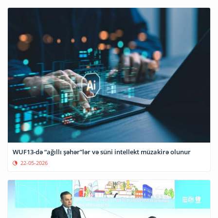
WUF13-də “ağıllı şəhər”lər və süni intellekt müzakirə olunur
22-05-2026