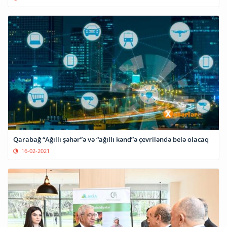
Qarabağ “Ağıllı şəhər”ə və “ağıllı kənd”ə çevriləndə belə olacaq
16-02-2021