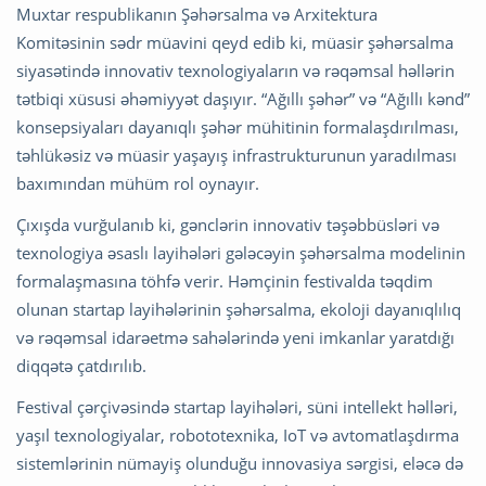
Muxtar respublikanın Şəhərsalma və Arxitektura
Komitəsinin sədr müavini qeyd edib ki, müasir şəhərsalma
siyasətində innovativ texnologiyaların və rəqəmsal həllərin
tətbiqi xüsusi əhəmiyyət daşıyır. “Ağıllı şəhər” və “Ağıllı kənd”
konsepsiyaları dayanıqlı şəhər mühitinin formalaşdırılması,
təhlükəsiz və müasir yaşayış infrastrukturunun yaradılması
baxımından mühüm rol oynayır.
Çıxışda vurğulanıb ki, gənclərin innovativ təşəbbüsləri və
texnologiya əsaslı layihələri gələcəyin şəhərsalma modelinin
formalaşmasına töhfə verir. Həmçinin festivalda təqdim
olunan startap layihələrinin şəhərsalma, ekoloji dayanıqlılıq
və rəqəmsal idarəetmə sahələrində yeni imkanlar yaratdığı
diqqətə çatdırılıb.
Festival çərçivəsində startap layihələri, süni intellekt həlləri,
yaşıl texnologiyalar, robototexnika, IoT və avtomatlaşdırma
sistemlərinin nümayiş olunduğu innovasiya sərgisi, eləcə də