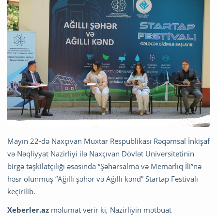
Mayın 22-də Naxçıvan Muxtar Respublikası Rəqəmsal İnkişaf
və Nəqliyyat Nazirliyi ilə Naxçıvan Dövlət Universitetinin
birgə təşkilatçılığı əsasında “Şəhərsalma və Memarlıq İli”nə
həsr olunmuş “Ağıllı şəhər və Ağıllı kənd” Startap Festivalı
keçirilib.
Xeberler.az
məlumat verir ki, Nazirliyin mətbuat