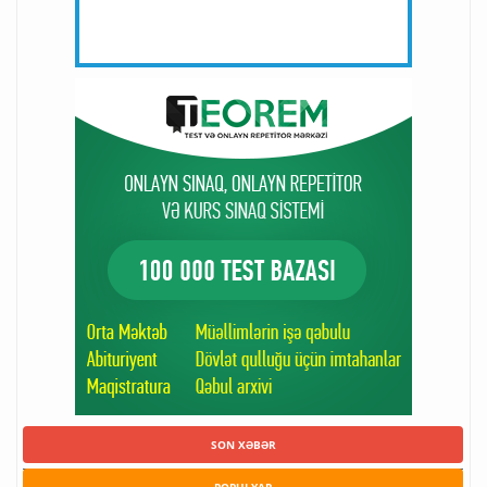
SON XƏBƏR