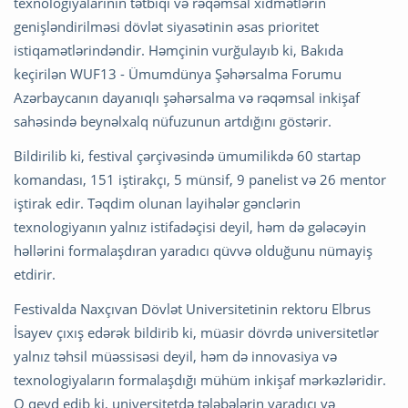
texnologiyalarının tətbiqi və rəqəmsal xidmətlərin
genişləndirilməsi dövlət siyasətinin əsas prioritet
istiqamətlərindəndir. Həmçinin vurğulayıb ki, Bakıda
keçirilən WUF13 - Ümumdünya Şəhərsalma Forumu
Azərbaycanın dayanıqlı şəhərsalma və rəqəmsal inkişaf
sahəsində beynəlxalq nüfuzunun artdığını göstərir.
Bildirilib ki, festival çərçivəsində ümumilikdə 60 startap
komandası, 151 iştirakçı, 5 münsif, 9 panelist və 26 mentor
iştirak edir. Təqdim olunan layihələr gənclərin
texnologiyanın yalnız istifadəçisi deyil, həm də gələcəyin
həllərini formalaşdıran yaradıcı qüvvə olduğunu nümayiş
etdirir.
Festivalda Naxçıvan Dövlət Universitetinin rektoru Elbrus
İsayev çıxış edərək bildirib ki, müasir dövrdə universitetlər
yalnız təhsil müəssisəsi deyil, həm də innovasiya və
texnologiyaların formalaşdığı mühüm inkişaf mərkəzləridir.
O qeyd edib ki, universitetdə tələbələrin yaradıcı və