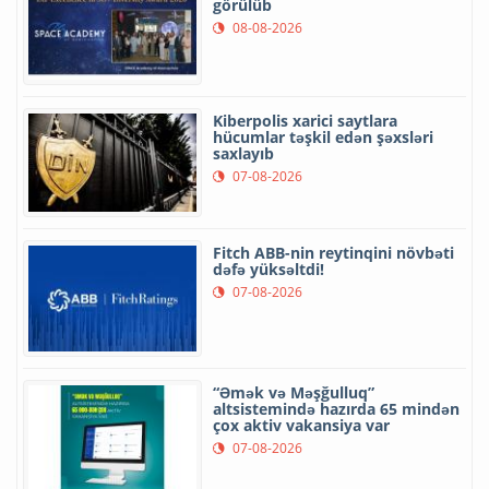
görülüb
08-08-2026
Kiberpolis xarici saytlara
hücumlar təşkil edən şəxsləri
saxlayıb
07-08-2026
Fitch ABB-nin reytinqini növbəti
dəfə yüksəltdi!
07-08-2026
“Əmək və Məşğulluq”
altsistemində hazırda 65 mindən
çox aktiv vakansiya var
07-08-2026