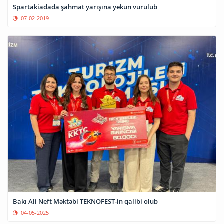
Spartakiadada şahmat yarışına yekun vurulub
07-02-2019
Bakı Ali Neft Məktəbi TEKNOFEST-in qalibi olub
04-05-2025