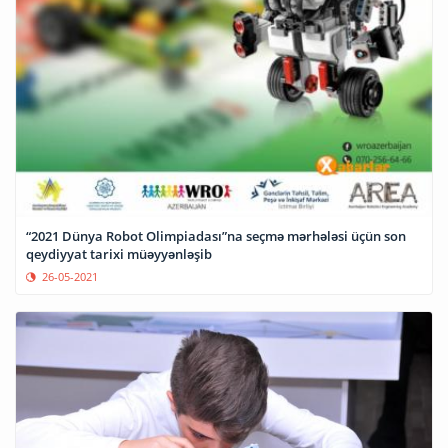
“2021 Dünya Robot Olimpiadası”na seçmə mərhələsi üçün son
qeydiyyat tarixi müəyyənləşib
26-05-2021