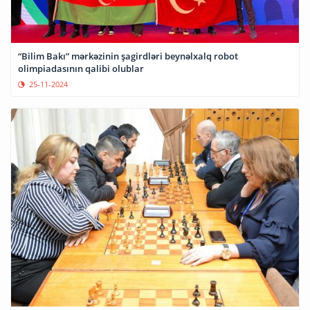
“Bilim Bakı” mərkəzinin şagirdləri beynəlxalq robot
olimpiadasının qalibi olublar
25-11-2024