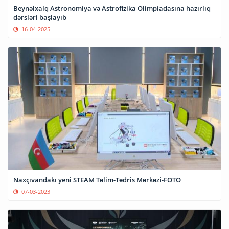
Beynəlxalq Astronomiya və Astrofizika Olimpiadasına hazırlıq
dərsləri başlayıb
16-04-2025
Naxçıvandakı yeni STEAM Təlim-Tədris Mərkəzi-FOTO
07-03-2023