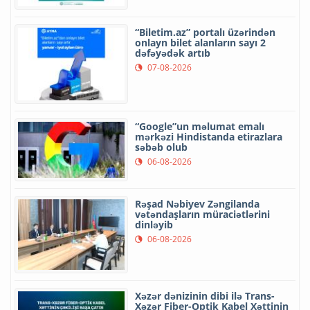
“Biletim.az” portalı üzərindən
onlayn bilet alanların sayı 2
dəfəyədək artıb
07-08-2026
“Google”un məlumat emalı
mərkəzi Hindistanda etirazlara
səbəb olub
06-08-2026
Rəşad Nəbiyev Zəngilanda
vətəndaşların müraciətlərini
dinləyib
06-08-2026
Xəzər dənizinin dibi ilə Trans-
Xəzər Fiber-Optik Kabel Xəttinin