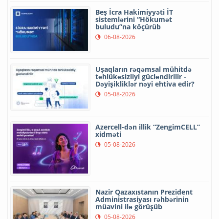
Beş İcra Hakimiyyəti İT
sistemlərini “Hökumət
buludu”na köçürüb
06-08-2026
Uşaqların rəqəmsal mühitdə
təhlükəsizliyi gücləndirilir -
Dəyişikliklər nəyi ehtiva edir?
05-08-2026
Azercell-dən illik “ZengimCELL”
xidməti
05-08-2026
Nazir Qazaxıstanın Prezident
Administrasiyası rəhbərinin
müavini ilə görüşüb
05-08-2026