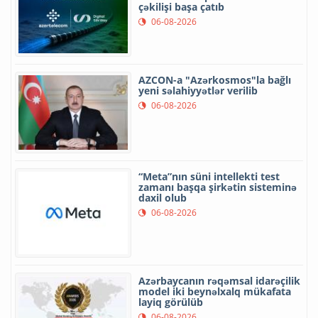
çəkilişi başa çatıb
06-08-2026
AZCON-a "Azərkosmos"la bağlı
yeni səlahiyyətlər verilib
06-08-2026
“Meta”nın süni intellekti test
zamanı başqa şirkətin sisteminə
daxil olub
06-08-2026
Azərbaycanın rəqəmsal idarəçilik
model iki beynəlxalq mükafata
layiq görülüb
06-08-2026