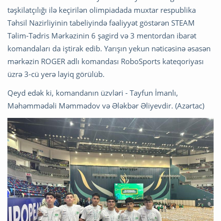
təşkilatçılığı ilə keçirilən olimpiadada muxtar respublika
Təhsil Nazirliyinin tabeliyində fəaliyyət göstərən STEAM
Təlim-Tədris Mərkəzinin 6 şagird və 3 mentordan ibarət
komandaları da iştirak edib. ️Yarışın yekun nəticəsinə əsasən
mərkəzin ROGER adlı komandası RoboSports kateqoriyası
üzrə 3-cü yerə layiq görülüb.
Qeyd edək ki, komandanın üzvləri - Tayfun İmanlı,
Məhəmmədəli Məmmədov və Ələkbər Əliyevdir. (Azərtac)