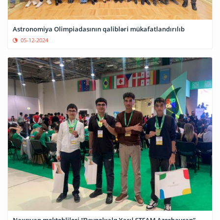
Astronomiya Olimpiadasının qalibləri mükafatlandırılıb
05-12-2024
Naxçıvan məktəbliləri “Beynəlxalq Yaşıl STEAM Azərbaycan”