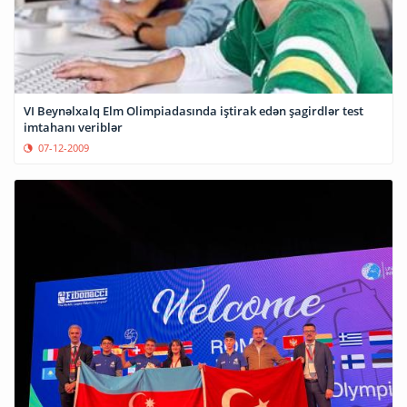
VI Beynəlxalq Elm Olimpiadasında iştirak edən şagirdlər test
imtahanı veriblər
07-12-2009