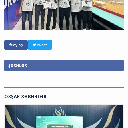
Paylaş
Tweet
ŞƏRHLƏR
OXŞAR XƏBƏRLƏR