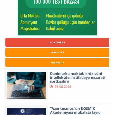
SON XƏBƏR
POPULYAR
YAZARLAR
Danimarka məktəblərdə süni
intellektdən istifadəyə nəzarəti
sərtləşdirir
08-08-2026
“Azərkosmos”un KOSMİK
Akademiyası mükafata layiq