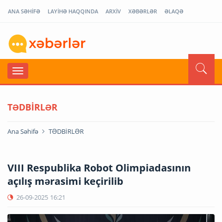
ANA SƏHİFƏ
LAYİHƏ HAQQINDA
ARXİV
XƏBƏRLƏR
ƏLAQƏ
TƏDBİRLƏR
Ana Səhifə
TƏDBİRLƏR
VIII Respublika Robot Olimpiadasının
açılış mərasimi keçirilib
26-09-2025
16:21