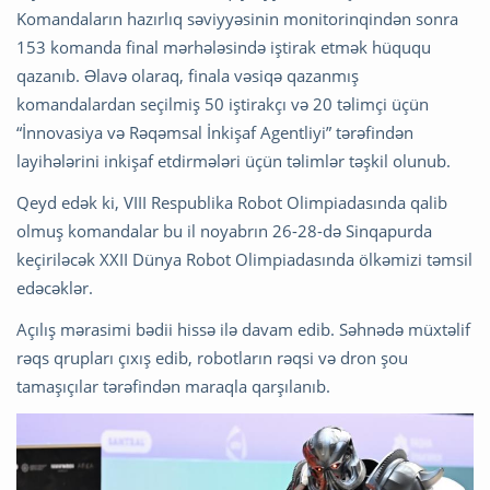
Komandaların hazırlıq səviyyəsinin monitorinqindən sonra
153 komanda final mərhələsində iştirak etmək hüququ
qazanıb. Əlavə olaraq, finala vəsiqə qazanmış
komandalardan seçilmiş 50 iştirakçı və 20 təlimçi üçün
“İnnovasiya və Rəqəmsal İnkişaf Agentliyi” tərəfindən
layihələrini inkişaf etdirmələri üçün təlimlər təşkil olunub.
Qeyd edək ki, VIII Respublika Robot Olimpiadasında qalib
olmuş komandalar bu il noyabrın 26-28-də Sinqapurda
keçiriləcək XXII Dünya Robot Olimpiadasında ölkəmizi təmsil
edəcəklər.
Açılış mərasimi bədii hissə ilə davam edib. Səhnədə müxtəlif
rəqs qrupları çıxış edib, robotların rəqsi və dron şou
tamaşıçılar tərəfindən maraqla qarşılanıb.