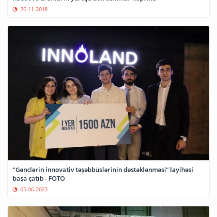
26-11-2018
"Gənclərin innovativ təşəbbüslərinin dəstəklənməsi” layihəsi
başa çatıb - FOTO
05-06-2023