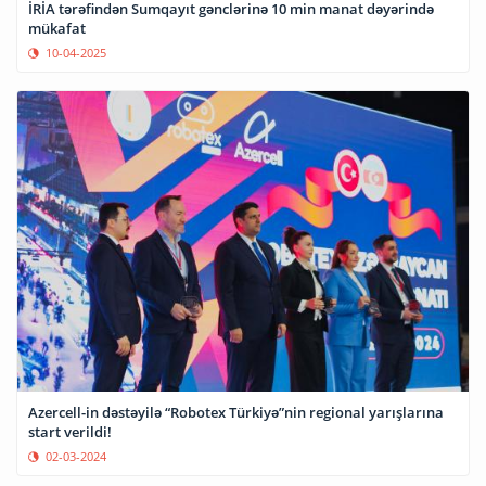
İRİA tərəfindən Sumqayıt gənclərinə 10 min manat dəyərində
mükafat
10-04-2025
Azercell-in dəstəyilə “Robotex Türkiyə”nin regional yarışlarına
start verildi!
02-03-2024