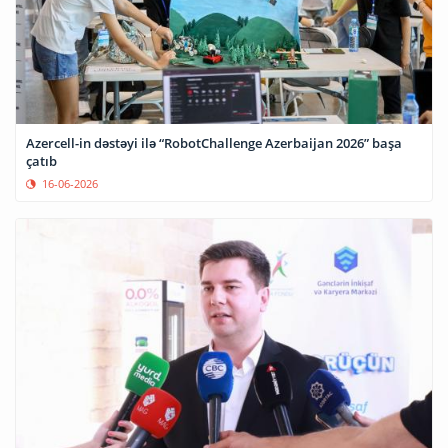
Azercell-in dəstəyi ilə “RobotChallenge Azerbaijan 2026” başa
çatıb
16-06-2026