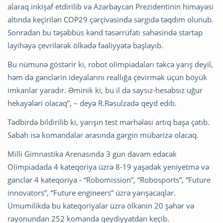
alaraq inkişaf etdirilib və Azərbaycan Prezidentinin himayəsi
altında keçirilən COP29 çərçivəsində sərgidə təqdim olunub.
Sonradan bu təşəbbüs kənd təsərrüfatı sahəsində startap
layihəyə çevrilərək ölkədə fəaliyyətə başlayıb.
Bu nümunə göstərir ki, robot olimpiadaları təkcə yarış deyil,
həm də gənclərin ideyalarını reallığa çevirmək üçün böyük
imkanlar yaradır. Əminik ki, bu il də saysız-hesabsız uğur
hekayələri olacaq”, – deyə R.Rəsulzadə qeyd edib.
Tədbirdə bildirilib ki, yarışın test mərhələsi artıq başa çatıb.
Sabah isə komandalar arasında gərgin mübarizə olacaq.
Milli Gimnastika Arenasında 3 gün davam edəcək
Olimpiadada 4 kateqoriya üzrə 8-19 yaşadək yeniyetmə və
gənclər 4 kateqoriya - “Robomission”, “Robosports”, “Future
innovators”, “Future engineers” üzrə yarışacaqlar.
Ümumilikdə bu kateqoriyalar üzrə ölkənin 20 şəhər və
rayonundan 252 komanda qeydiyyatdan keçib.