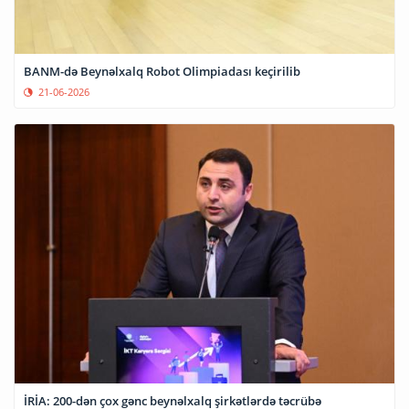
BANM-də Beynəlxalq Robot Olimpiadası keçirilib
21-06-2026
İRİA: 200-dən çox gənc beynəlxalq şirkətlərdə təcrübə