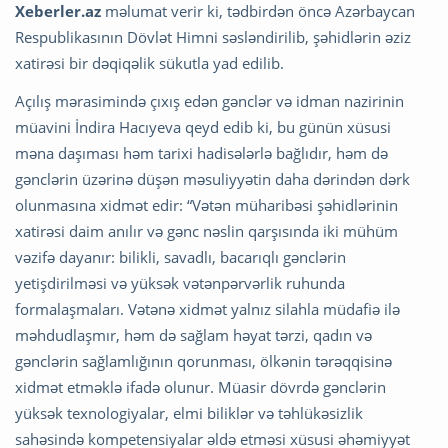
Xeberler.az
məlumat verir ki, tədbirdən öncə Azərbaycan
Respublikasının Dövlət Himni səsləndirilib, şəhidlərin əziz
xatirəsi bir dəqiqəlik sükutla yad edilib.
Açılış mərasimində çıxış edən gənclər və idman nazirinin
müavini İndira Hacıyeva qeyd edib ki, bu günün xüsusi
məna daşıması həm tarixi hadisələrlə bağlıdır, həm də
gənclərin üzərinə düşən məsuliyyətin daha dərindən dərk
olunmasına xidmət edir: “Vətən müharibəsi şəhidlərinin
xatirəsi daim anılır və gənc nəslin qarşısında iki mühüm
vəzifə dayanır: bilikli, savadlı, bacarıqlı gənclərin
yetişdirilməsi və yüksək vətənpərvərlik ruhunda
formalaşmaları. Vətənə xidmət yalnız silahla müdafiə ilə
məhdudlaşmır, həm də sağlam həyat tərzi, qadın və
gənclərin sağlamlığının qorunması, ölkənin tərəqqisinə
xidmət etməklə ifadə olunur. Müasir dövrdə gənclərin
yüksək texnologiyalar, elmi biliklər və təhlükəsizlik
sahəsində kompetensiyalar əldə etməsi xüsusi əhəmiyyət