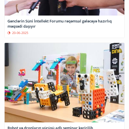
Gənclərin Süni İntellekt Forumu rəqəmsal gələcəyə hazırlıq
məqsədi daşıyır
20-06-2025
Robot və dronların yürüşü adlı seminar keçirilib