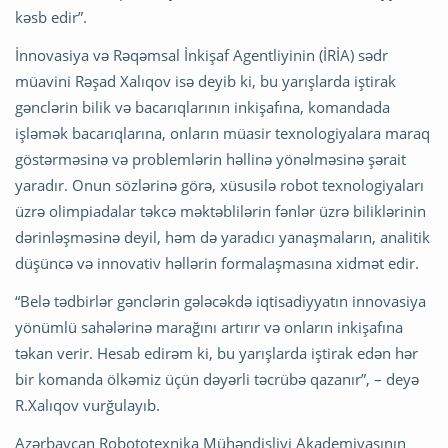
kəsb edir”.
İnnovasiya və Rəqəmsal İnkişaf Agentliyinin (İRİA) sədr
müavini Rəşad Xalıqov isə deyib ki, bu yarışlarda iştirak
gənclərin bilik və bacarıqlarının inkişafına, komandada
işləmək bacarıqlarına, onların müasir texnologiyalara maraq
göstərməsinə və problemlərin həllinə yönəlməsinə şərait
yaradır. Onun sözlərinə görə, xüsusilə robot texnologiyaları
üzrə olimpiadalar təkcə məktəblilərin fənlər üzrə biliklərinin
dərinləşməsinə deyil, həm də yaradıcı yanaşmaların, analitik
düşüncə və innovativ həllərin formalaşmasına xidmət edir.
“Belə tədbirlər gənclərin gələcəkdə iqtisadiyyatın innovasiya
yönümlü sahələrinə marağını artırır və onların inkişafına
təkan verir. Hesab edirəm ki, bu yarışlarda iştirak edən hər
bir komanda ölkəmiz üçün dəyərli təcrübə qazanır”, – deyə
R.Xalıqov vurğulayıb.
Azərbaycan Robototexnika Mühəndisliyi Akademiyasının