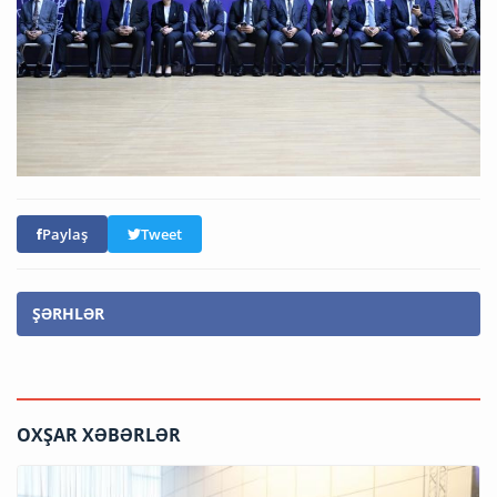
Paylaş
Tweet
ŞƏRHLƏR
OXŞAR XƏBƏRLƏR