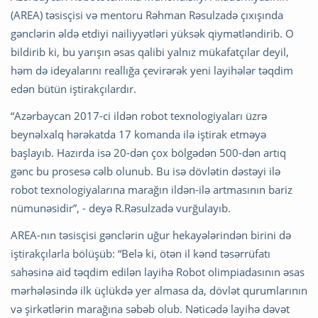
(AREA) təsisçisi və mentoru Rəhman Rəsulzadə çıxışında
gənclərin əldə etdiyi nailiyyətləri yüksək qiymətləndirib. O
bildirib ki, bu yarışın əsas qalibi yalnız mükafatçılar deyil,
həm də ideyalarını reallığa çevirərək yeni layihələr təqdim
edən bütün iştirakçılardır.
“Azərbaycan 2017-ci ildən robot texnologiyaları üzrə
beynəlxalq hərəkatda 17 komanda ilə iştirak etməyə
başlayıb. Hazırda isə 20-dən çox bölgədən 500-dən artıq
gənc bu prosesə cəlb olunub. Bu isə dövlətin dəstəyi ilə
robot texnologiyalarına marağın ildən-ilə artmasının bariz
nümunəsidir”, - deyə R.Rəsulzadə vurğulayıb.
AREA-nın təsisçisi gənclərin uğur hekayələrindən birini də
iştirakçılarla bölüşüb: “Belə ki, ötən il kənd təsərrüfatı
sahəsinə aid təqdim edilən layihə Robot olimpiadasının əsas
mərhələsində ilk üçlükdə yer almasa da, dövlət qurumlarının
və şirkətlərin marağına səbəb olub. Nəticədə layihə dəvət