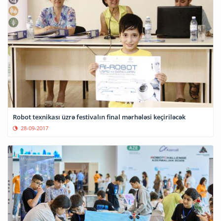
Robot texnikası üzrə festivalın final mərhələsi keçiriləcək
28-09-2017