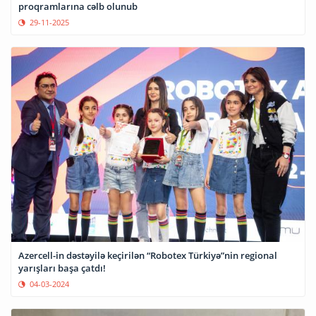
proqramlarına cəlb olunub
29-11-2025
Azercell-in dəstəyilə keçirilən “Robotex Türkiyə”nin regional
yarışları başa çatdı!
04-03-2024