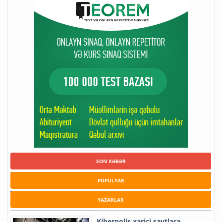
SON XƏBƏR
POPULYAR
YAZARLAR
Kiberpolis xarici saytlara