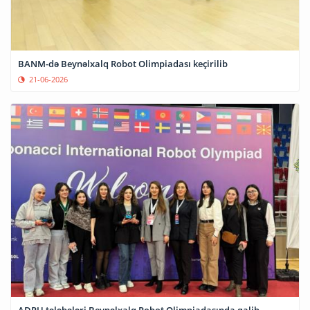
BANM-də Beynəlxalq Robot Olimpiadası keçirilib
21-06-2026
ADPU tələbələri Beynəlxalq Robot Olimpiadasında qalib