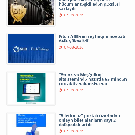
hücumlar təşkil edən şəxsləri
saxlayıb
07-08-2026
Fitch ABB-nin reytinqini növbəti
dəfə yüksəltdi!
07-08-2026
“Əmək və Məşğulluq”
altsistemində hazırda 65 mindən
çox aktiv vakansiya var
07-08-2026
“Biletim.az” portalı üzərindən
onlayn bilet alanların sayı 2
dəfəyədək artıb
07-08-2026