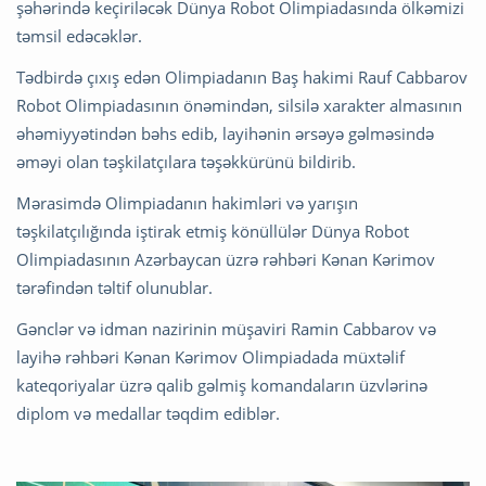
şəhərində keçiriləcək Dünya Robot Olimpiadasında ölkəmizi
təmsil edəcəklər.
Tədbirdə çıxış edən Olimpiadanın Baş hakimi Rauf Cabbarov
Robot Olimpiadasının önəmindən, silsilə xarakter almasının
əhəmiyyətindən bəhs edib, layihənin ərsəyə gəlməsində
əməyi olan təşkilatçılara təşəkkürünü bildirib.
Mərasimdə Olimpiadanın hakimləri və yarışın
təşkilatçılığında iştirak etmiş könüllülər Dünya Robot
Olimpiadasının Azərbaycan üzrə rəhbəri Kənan Kərimov
tərəfindən təltif olunublar.
Gənclər və idman nazirinin müşaviri Ramin Cabbarov və
layihə rəhbəri Kənan Kərimov Olimpiadada müxtəlif
kateqoriyalar üzrə qalib gəlmiş komandaların üzvlərinə
diplom və medallar təqdim ediblər.