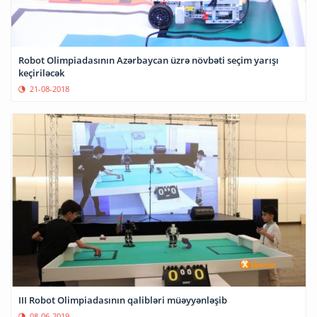
Robot Olimpiadasının Azərbaycan üzrə növbəti seçim yarışı
keçiriləcək
21-08-2018
III Robot Olimpiadasının qalibləri müəyyənləşib
08-06-2019