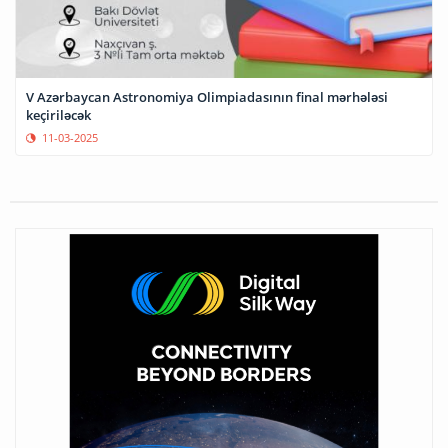
V Azərbaycan Astronomiya Olimpiadasının final mərhələsi
keçiriləcək
11-03-2025