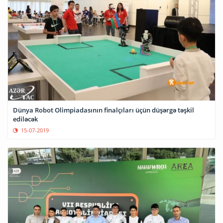
Dünya Robot Olimpiadasının finalçıları üçün düşərgə təşkil
ediləcək
15-07-2019