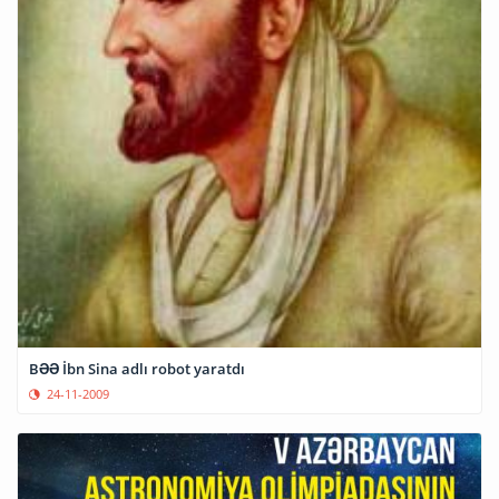
BƏƏ İbn Sina adlı robot yaratdı
24-11-2009