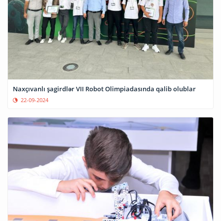
Naxçıvanlı şagirdlər VII Robot Olimpiadasında qalib olublar
22-09-2024