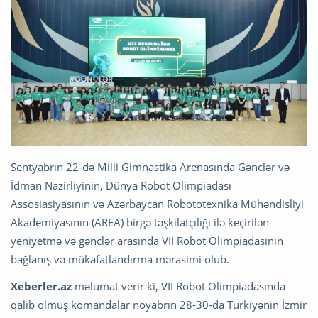
Sentyabrın 22-də Milli Gimnastika Arenasında Gənclər və
İdman Nazirliyinin, Dünya Robot Olimpiadası
Assosiasiyasının və Azərbaycan Robototexnika Mühəndisliyi
Akademiyasının (AREA) birgə təşkilatçılığı ilə keçirilən
yeniyetmə və gənclər arasında VII Robot Olimpiadasının
bağlanış və mükafatlandırma mərasimi olub.
Xeberler.az
məlumat verir ki, VII Robot Olimpiadasında
qalib olmuş komandalar noyabrın 28-30-da Türkiyənin İzmir