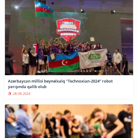
Azərbaycan millisi beynəlxalq "Technoxian-2024” robot
yarışında qalib olub
28-08-2024