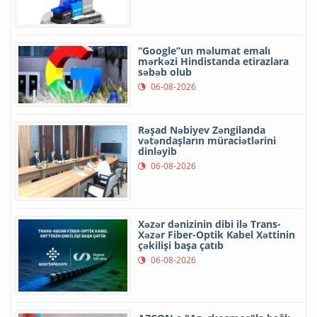
“Google”un məlumat emalı
mərkəzi Hindistanda etirazlara
səbəb olub
06-08-2026
Rəşad Nəbiyev Zəngilanda
vətəndaşların müraciətlərini
dinləyib
06-08-2026
Xəzər dənizinin dibi ilə Trans-
Xəzər Fiber-Optik Kabel Xəttinin
çəkilişi başa çatıb
06-08-2026