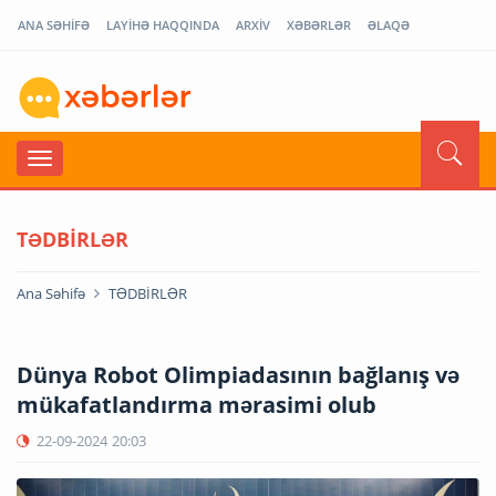
ANA SƏHİFƏ
LAYİHƏ HAQQINDA
ARXİV
XƏBƏRLƏR
ƏLAQƏ
TƏDBİRLƏR
Ana Səhifə
TƏDBİRLƏR
Dünya Robot Olimpiadasının bağlanış və
mükafatlandırma mərasimi olub
22-09-2024
20:03