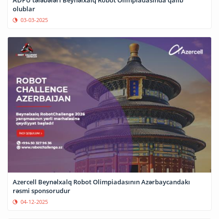
olublar
03-03-2025
Azercell Beynəlxalq Robot Olimpiadasının Azərbaycandakı
rəsmi sponsorudur
04-12-2025