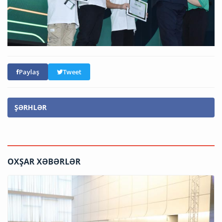
Paylaş
Tweet
ŞƏRHLƏR
OXŞAR XƏBƏRLƏR