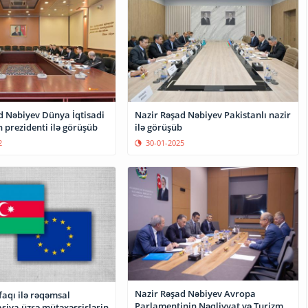
d Nəbiyev Dünya İqtisadi
Nazir Rəşad Nəbiyev Pakistanlı nazir
prezidenti ilə görüşüb
ilə görüşüb
2
30-01-2025
Nazir Rəşad Nəbiyev Avropa
lə rəqəmsal
Parlamentinin Nəqliyyat və Turizm
siya üzrə mütəxəssislərin