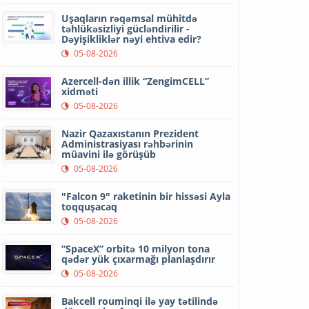
Uşaqların rəqəmsal mühitdə
təhlükəsizliyi gücləndirilir -
Dəyişikliklər nəyi ehtiva edir?
05-08-2026
Azercell-dən illik “ZengimCELL”
xidməti
05-08-2026
Nazir Qazaxıstanın Prezident
Administrasiyası rəhbərinin
müavini ilə görüşüb
05-08-2026
"Falcon 9" raketinin bir hissəsi Ayla
toqquşacaq
05-08-2026
“SpaceX” orbitə 10 milyon tona
qədər yük çıxarmağı planlaşdırır
05-08-2026
Bakcell rouminqi ilə yay tətilində