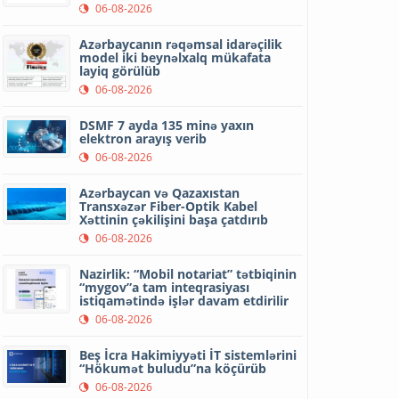
06-08-2026
Azərbaycanın rəqəmsal idarəçilik
model iki beynəlxalq mükafata
layiq görülüb
06-08-2026
DSMF 7 ayda 135 minə yaxın
elektron arayış verib
06-08-2026
Azərbaycan və Qazaxıstan
Transxəzər Fiber-Optik Kabel
Xəttinin çəkilişini başa çatdırıb
06-08-2026
Nazirlik: “Mobil notariat” tətbiqinin
“mygov”a tam inteqrasiyası
istiqamətində işlər davam etdirilir
06-08-2026
Beş İcra Hakimiyyəti İT sistemlərini
“Hökumət buludu”na köçürüb
06-08-2026