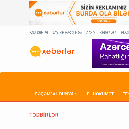
ANA SƏHİFƏ
LAYİHƏ HAQQINDA
ARXİV
XƏBƏRLƏR
ƏLA
RƏQƏMSAL DÜNYA
E - HÖKUMƏT
TE
TƏDBİRLƏR