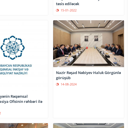
təsis ediləcək
15-01-2022
Nazir Rəşad Nəbiyev Haluk Görgünlə
görüşüb
14-08-2024
iyənin Rəqəmsal
iya Ofisinin rəhbəri ilə
2