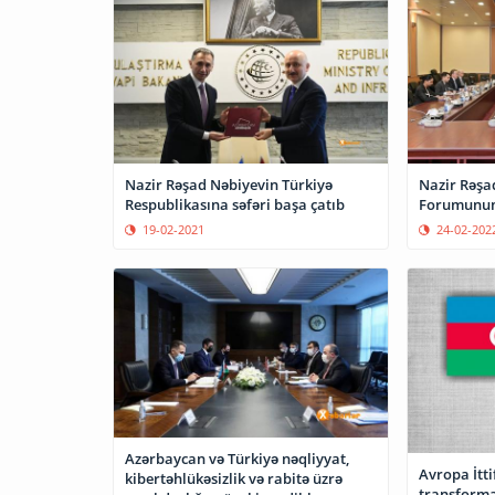
Nazir Rəşad Nəbiyevin Türkiyə
Nazir Rəşa
Respublikasına səfəri başa çatıb
Forumunun 
19-02-2021
24-02-202
Azərbaycan və Türkiyə nəqliyyat,
Avropa İttifaqı i
kibertəhlükəsizlik və rabitə üzrə
transforma