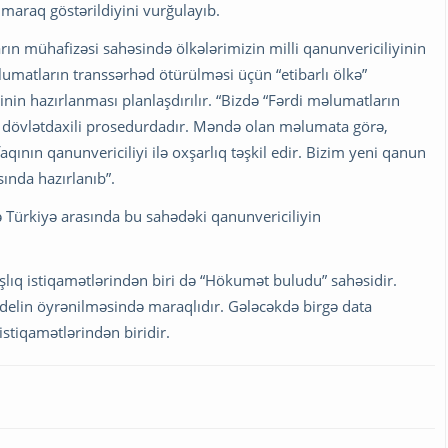
maraq göstərildiyini vurğulayıb.
ın mühafizəsi sahəsində ölkələrimizin milli qanunvericiliyinin
lumatların transsərhəd ötürülməsi üçün “etibarlı ölkə”
inin hazırlanması planlaşdırılır. “Bizdə “Fərdi məlumatların
 dövlətdaxili prosedurdadır. Məndə olan məlumata görə,
aqının qanunvericiliyi ilə oxşarlıq təşkil edir. Bizim yeni qanun
sında hazırlanıb”.
 Türkiyə arasında bu sahədəki qanunvericiliyin
lıq istiqamətlərindən biri də “Hökumət buludu” sahəsidir.
delin öyrənilməsində maraqlıdır. Gələcəkdə birgə data
stiqamətlərindən biridir.