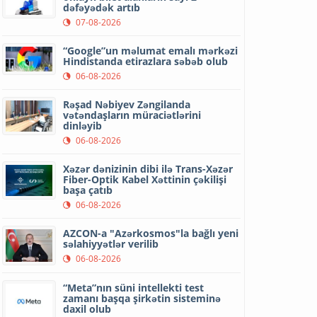
dəfəyədək artıb
07-08-2026
“Google”un məlumat emalı mərkəzi
Hindistanda etirazlara səbəb olub
06-08-2026
Rəşad Nəbiyev Zəngilanda
vətəndaşların müraciətlərini
dinləyib
06-08-2026
Xəzər dənizinin dibi ilə Trans-Xəzər
Fiber-Optik Kabel Xəttinin çəkilişi
başa çatıb
06-08-2026
AZCON-a "Azərkosmos"la bağlı yeni
səlahiyyətlər verilib
06-08-2026
“Meta”nın süni intellekti test
zamanı başqa şirkətin sisteminə
daxil olub