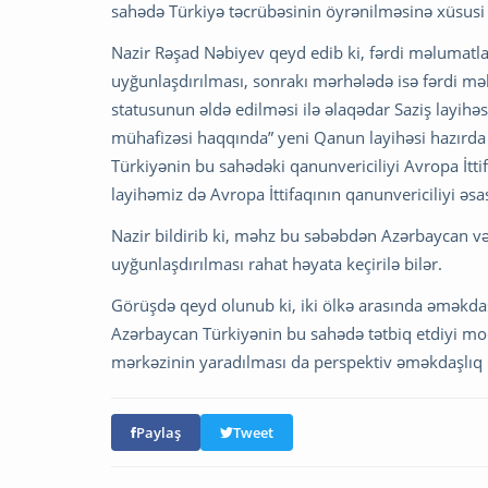
sahədə Türkiyə təcrübəsinin öyrənilməsinə xüsusi 
Nazir Rəşad Nəbiyev qeyd edib ki, fərdi məlumatlar
uyğunlaşdırılması, sonrakı mərhələdə isə fərdi mə
statusunun əldə edilməsi ilə əlaqədar Saziş layihəs
mühafizəsi haqqında” yeni Qanun layihəsi hazırda
Türkiyənin bu sahədəki qanunvericiliyi Avropa İttif
layihəmiz də Avropa İttifaqının qanunvericiliyi əsa
Nazir bildirib ki, məhz bu səbəbdən Azərbaycan və
uyğunlaşdırılması rahat həyata keçirilə bilər.
Görüşdə qeyd olunub ki, iki ölkə arasında əməkdaş
Azərbaycan Türkiyənin bu sahədə tətbiq etdiyi mo
mərkəzinin yaradılması da perspektiv əməkdaşlıq i
Paylaş
Tweet