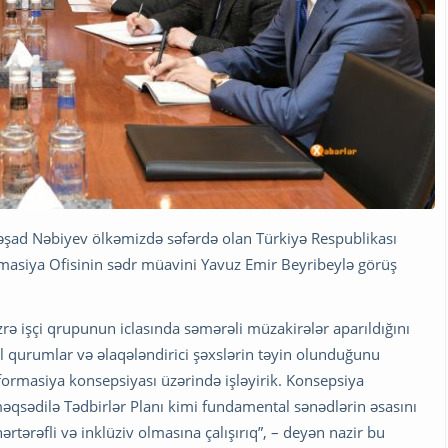
 Rəşad Nəbiyev ölkəmizdə səfərdə olan Türkiyə Respublikası
masiya Ofisinin sədr müavini Yavuz Emir Beyribeylə görüş
zrə işçi qrupunun iclasında səmərəli müzakirələr aparıldığını
l qurumlar və əlaqələndirici şəxslərin təyin olunduğunu
formasiya konsepsiyası üzərində işləyirik. Konsepsiya
məqsədilə Tədbirlər Planı kimi fundamental sənədlərin əsasını
rtərəfli və inklüziv olmasına çalışırıq”, – deyən nazir bu