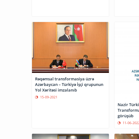
Rəqəmsal transformasiya üzrə
Azərbaycan – Türkiyə İşçi qrupunun
Yol Xəritəsi imzalanıb
15-09-2021
Nazir Türk
Transformas
görüşüb
11-06-202