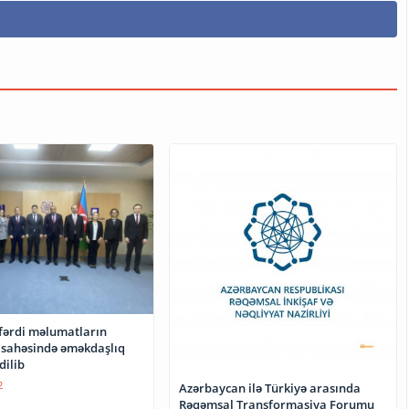
 fərdi məlumatların
 sahəsində əməkdaşlıq
dilib
2
Azərbaycan ilə Türkiyə arasında
Rəqəmsal Transformasiya Forumu