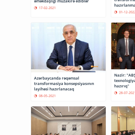
əməkdaşlığı müzakirə ediblər
hazırlanma
17-02-2021
01-12-202
Nazir: "ABŞ 
Azərbaycanda rəqəmsal
texnologiya
transformasiya konsepsiyasının
hazırıq"
layihəsi hazırlanacaq
28-07-202
08-05-2021