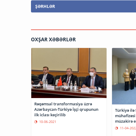
ŞƏRHLƏR
OXŞAR XƏBƏRLƏR
Rəqəmsal transformasiya üzrə
Azərbaycan-Türkiyə İşçi qrupunun
Türkiyə ilə
ilk iclası keçirilib
mühafizəsi
müzakirə e
10-06-2021
11-04-202