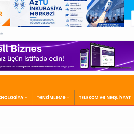
QƏ
XNOLOGİYA
TƏNZİMLƏMƏ
TELEKOM VƏ NƏQLİYYAT