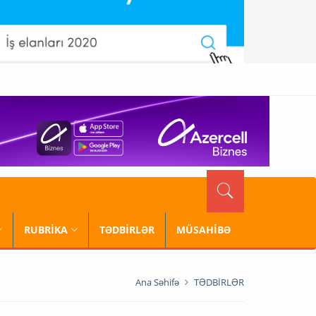
RUBRİKA
TƏDBİRLƏR
MÜSAHİBƏ
Ana Səhifə
TƏDBİRLƏR