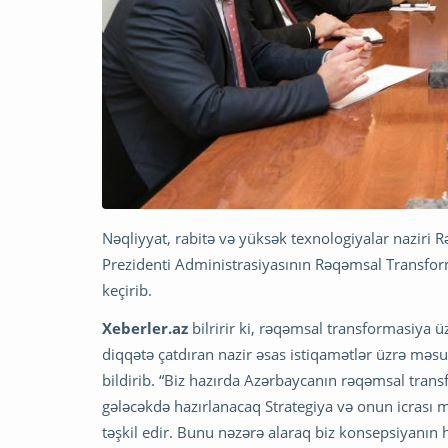
Nəqliyyat, rabitə və yüksək texnologiyalar naziri
Prezidenti Administrasiyasının Rəqəmsal Transfor
keçirib.
Xeberler.az
bilririr ki, rəqəmsal transformasiya ü
diqqətə çatdıran nazir əsas istiqamətlər üzrə məsu
bildirib. “Biz hazırda Azərbaycanın rəqəmsal trans
gələcəkdə hazırlanacaq Strategiya və onun icrası 
təşkil edir. Bunu nəzərə alaraq biz konsepsiyanın hə