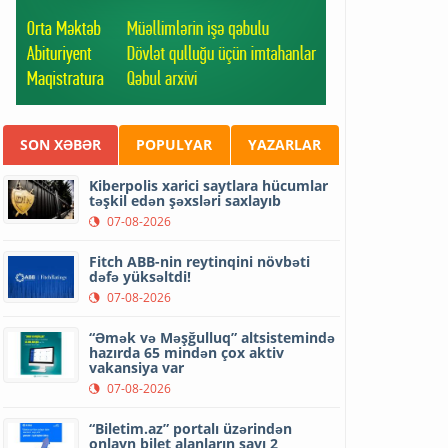
SON XƏBƏR
POPULYAR
YAZARLAR
Kiberpolis xarici saytlara hücumlar
təşkil edən şəxsləri saxlayıb
07-08-2026
Fitch ABB-nin reytinqini növbəti
dəfə yüksəltdi!
07-08-2026
“Əmək və Məşğulluq” altsistemində
hazırda 65 mindən çox aktiv
vakansiya var
07-08-2026
“Biletim.az” portalı üzərindən
onlayn bilet alanların sayı 2