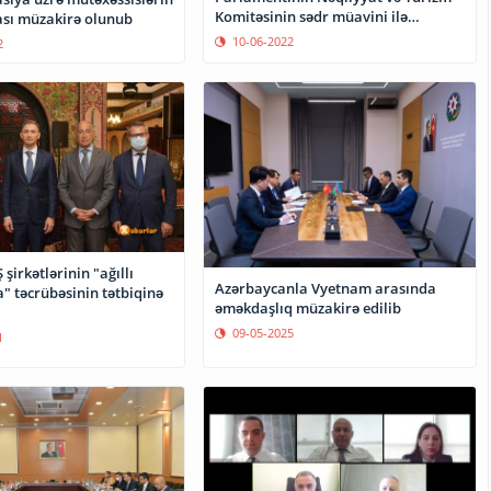
Komitəsinin sədr müavini ilə
sı müzakirə olunub
görüşüb
10-06-2022
2
şirkətlərinin "ağıllı
Azərbaycanla Vyetnam arasında
" təcrübəsinin tətbiqinə
əməkdaşlıq müzakirə edilib
09-05-2025
1