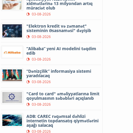
xidmətlərinə 13 milyondan artıq
müraciət olub
03-08-2026
"Elektron kredit və zəmanət"
sisteminin Əsasnaməsi" dəyişib
03-08-2026
“Alibaba” yeni AI modelini təqdim
edib
03-08-2026
“Dənizçilik” informasiya sistemi
yaradılacaq
03-08-2026
"Card to card" əməliyyatlarına limit
qoyulmasının səbəbləri açıqlanıb
03-08-2026
ADB: CAREC rəqəmsal dəhlizi
internetin topdansatış qiymətlərini
aşağı salacaq
03-08-2026