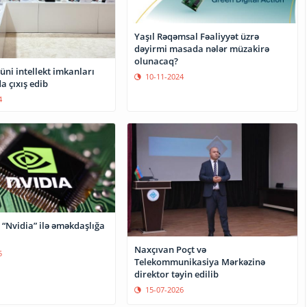
Yaşıl Rəqəmsal Fəaliyyət üzrə
dəyirmi masada nələr müzakirə
olunacaq?
üni intellekt imkanları
10-11-2024
 çıxış edib
4
 “Nvidia” ilə əməkdaşlığa
Naxçıvan Poçt və
5
Telekommunikasiya Mərkəzinə
direktor təyin edilib
15-07-2026