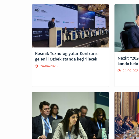
Kosmik Texnologiyalar Konfransı
Nazir: “202
gələn il Özbəkistanda keçiriləcək
kəndə belə 
24-04-2025
24-09-202