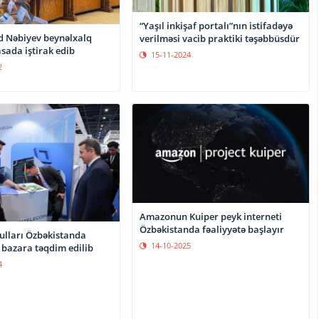
“Yaşıl inkişaf portalı”nın istifadəyə
d Nəbiyev beynəlxalq
verilməsi vacib praktiki təşəbbüsdür
sada iştirak edib
15-11-2024
2
Amazonun Kuiper peyk interneti
Özbəkistanda fəaliyyətə başlayır
lları Özbəkistanda
14-10-2025
 bazara təqdim edilib
4