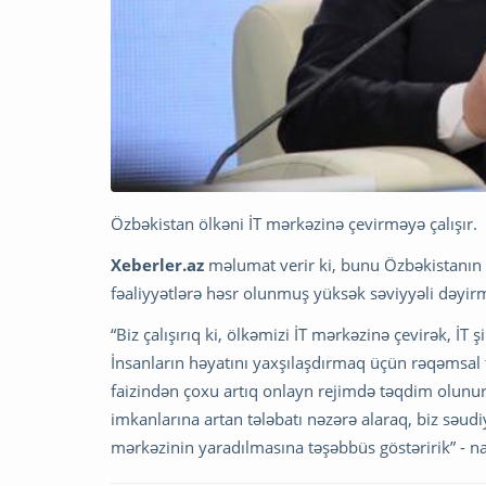
Özbəkistan ölkəni İT mərkəzinə çevirməyə çalışır.
Xeberler.az
məlumat verir ki, bunu Özbəkistanın 
fəaliyyətlərə həsr olunmuş yüksək səviyyəli dəyi
“Biz çalışırıq ki, ölkəmizi İT mərkəzinə çevirək, İT şi
İnsanların həyatını yaxşılaşdırmaq üçün rəqəmsal 
faizindən çoxu artıq onlayn rejimdə təqdim olunur
imkanlarına artan tələbatı nəzərə alaraq, biz səud
mərkəzinin yaradılmasına təşəbbüs göstəririk” - na