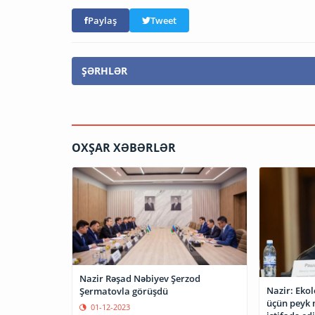
Paylaş
Tweet
ŞƏRHLƏR
OXŞAR XƏBƏRLƏR
Nazir Rəşad Nəbiyev Şerzod
Nazir: Ekol
Şermatovla görüşdü
üçün peyk 
01-12-2023