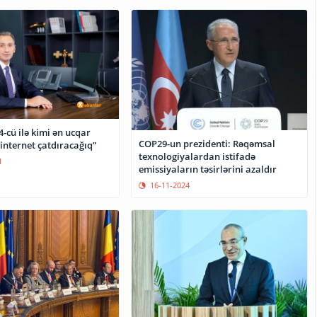
4-cü ilə kimi ən ucqar
COP29-un prezidenti: Rəqəmsal
internet çatdıracağıq”
texnologiyalardan istifadə
1
emissiyaların təsirlərini azaldır
16-11-2024