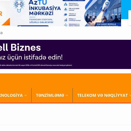
QƏ
XNOLOGİYA
TƏNZİMLƏMƏ
TELEKOM VƏ NƏQLİYYAT