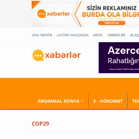
ANA SƏHİFƏ
LAYİHƏ HAQQINDA
ARXİV
XƏBƏRLƏR
ƏLA
RƏQƏMSAL DÜNYA
E - HÖKUMƏT
TE
COP29