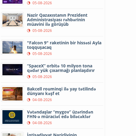
05-08-2026
Nazir Qazaxıstanın Prezident
Administrasiyası rəhbərinin
müavini ilə görüşüb
05-08-2026
"Falcon 9" raketinin bir hissəsi Ayla
toqquşacaq
05-08-2026
“SpaceX” orbitə 10 milyon tona
qədər yük çıxarmağı planlaşdırır
05-08-2026
Bakcell rouminqi ilə yay tətilində
dünyanı kəşf et
04-08-2026
Vətəndaşlar “mygov” üzərindən
FHN-ə müraciət edə biləcəklər
04-08-2026
İqtisadiyyat Nazirliyinin