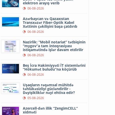
elektron arayış verib
06-08-2026
Azərbaycan və Qazaxıstan
Transxəzər Fiber-Optik Kabel
Xəttinin çəkilişini başa çatdırıb
06-08-2026
Nazirlik: “Mobil notariat” tətbiqinin
“mygov”a tam inteqrasiyası
istiqamətində işlər davam etdirilir
06-08-2026
Beş İcra Hakimiyyəti İT sistemlərini
“Hökumət buludu”na köçürüb
06-08-2026
Uşaqların rəqəmsal mühitdə
təhlükəsizliyi gücləndirilir -
Dəyişikliklər nəyi ehtiva edir?
05-08-2026
Azercell-dən illik “ZengimCELL”
xidməti