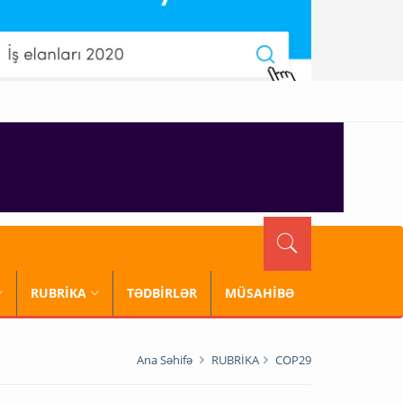
RUBRİKA
TƏDBİRLƏR
MÜSAHİBƏ
Ana Səhifə
RUBRİKA
COP29