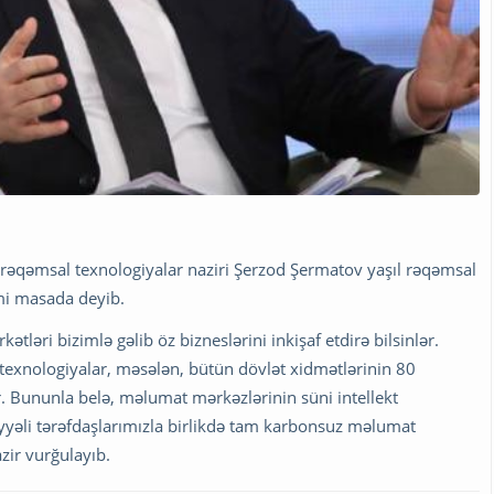
rəqəmsal texnologiyalar naziri Şerzod Şermatov yaşıl rəqəmsal
rmi masada deyib.
rkətləri bizimlə gəlib öz bizneslərini inkişaf etdirə bilsinlər.
texnologiyalar, məsələn, bütün dövlət xidmətlərinin 80
. Bununla belə, məlumat mərkəzlərinin süni intellekt
iyyəli tərəfdaşlarımızla birlikdə tam karbonsuz məlumat
zir vurğulayıb.