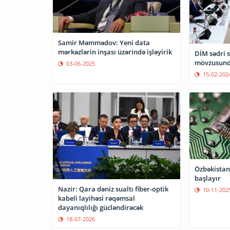
Samir Məmmədov: Yeni data
mərkəzlərin inşası üzərində işləyirik
DİM sədri s
mövzusunda
03-06-2025
15-02-202
Özbəkistan
başlayır
Nazir: Qara dəniz sualtı fiber-optik
10-11-202
kabeli layihəsi rəqəmsal
dayanıqlılığı gücləndirəcək
18-07-2026