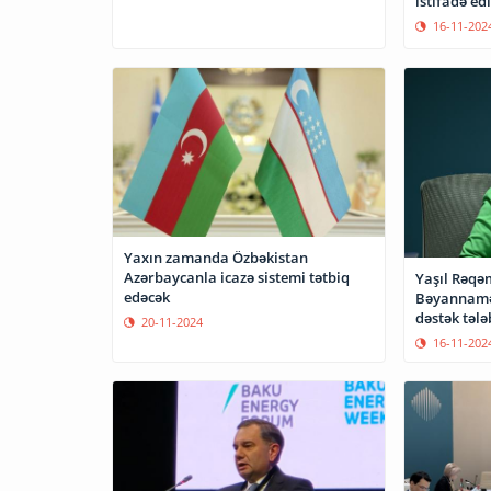
istifadə edi
16-11-202
Yaxın zamanda Özbəkistan
Azərbaycanla icazə sistemi tətbiq
Yaşıl Rəqə
edəcək
Bəyannaməs
dəstək tələ
20-11-2024
16-11-202