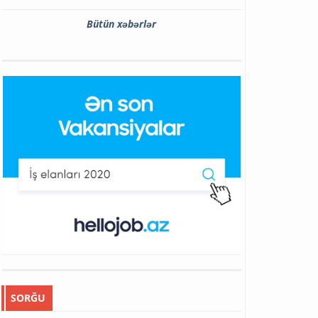
Bütün xəbərlər
SORĞU