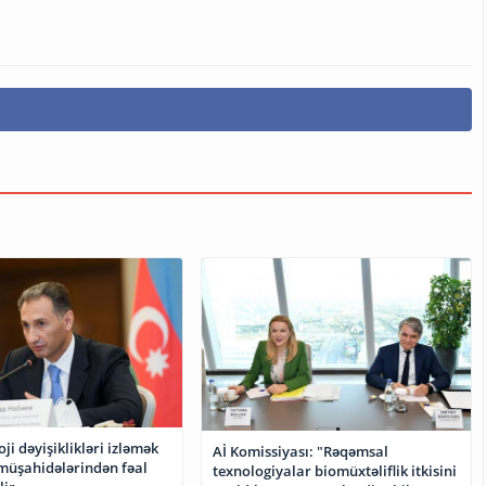
oji dəyişiklikləri izləmək
Aİ Komissiyası: "Rəqəmsal
müşahidələrindən fəal
texnologiyalar biomüxtəliflik itkisini