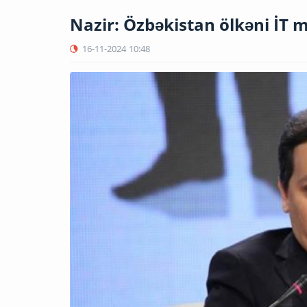
Nazir: Özbəkistan ölkəni İT m
16-11-2024
10:48