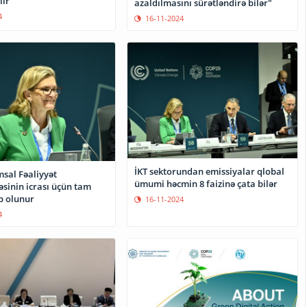
lir
azaldılmasını sürətləndirə bilər"
4
16-11-2024
İKT sektorundan emissiyalar qlobal
msal Fəaliyyət
ümumi həcmin 8 faizinə çata bilər
inin icrası üçün tam
b olunur
16-11-2024
4