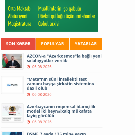
SON XƏBƏR
POPULYAR
YAZARLAR
AZCON-a "Azərkosmos"la bağlı yeni
səlahiyyətlər verilib
06-08-2026
“Meta”nın süni intellekti test
zamanı başqa şirkətin sisteminə
daxil olub
06-08-2026
Azərbaycanın rəqəmsal idarəçilik
model iki beynəlxalq mükafata
layiq görülüb
06-08-2026
DSMF 7 ayda 135 minə yaxın