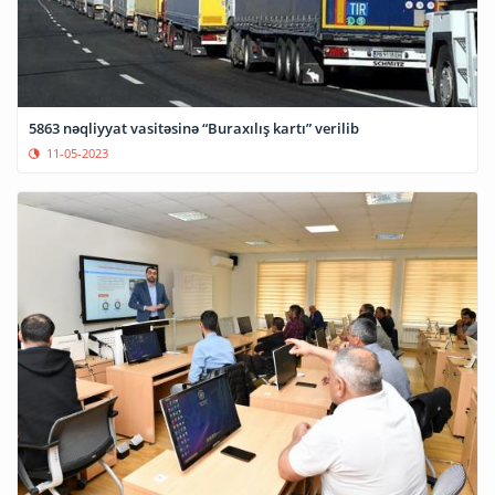
5863 nəqliyyat vasitəsinə “Buraxılış kartı” verilib
11-05-2023