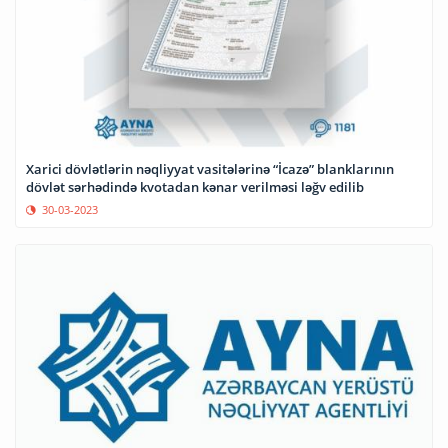
Xarici dövlətlərin nəqliyyat vasitələrinə “İcazə” blanklarının
dövlət sərhədində kvotadan kənar verilməsi ləğv edilib
30-03-2023