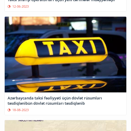
12-06-2023
Azərbaycanda taksi fəaliyyəti üçün dövlət rüsumları
təsdiqlənibün dövlət rüsumları təsdiqlənib
18-08-2023