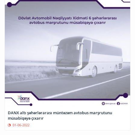
DANX altı şəhərlərarası müntəzəm avtobus marşrutunu
müsabiqəyə çıxarır
01-06-2022