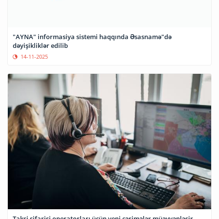
"AYNA" informasiya sistemi haqqında Əsasnamə"də
dəyişikliklər edilib
14-11-2025
Taksi sifarişi operatorları üçün yeni cərimələr müəyyənləşir