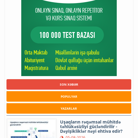
SON XƏBƏR
POPULYAR
YAZARLAR
Uşaqların rəqəmsal mühitdə
təhlükəsizliyi gücləndirilir -
Dəyişikliklər nəyi ehtiva edir?
05-08-2026