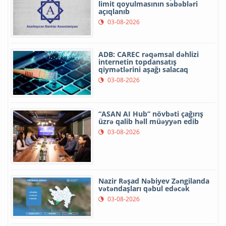
limit qoyulmasının səbəbləri
açıqlanıb
03-08-2026
ADB: CAREC rəqəmsal dəhlizi
internetin topdansatış
qiymətlərini aşağı salacaq
03-08-2026
“ASAN AI Hub” növbəti çağırış
üzrə qalib həll müəyyən edib
03-08-2026
Nazir Rəşad Nəbiyev Zəngilanda
vətəndaşları qəbul edəcək
03-08-2026