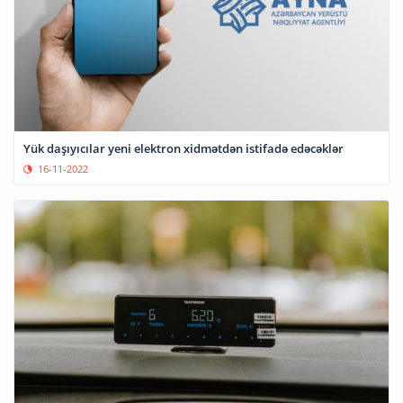
Yük daşıyıcılar yeni elektron xidmətdən istifadə edəcəklər
16-11-2022