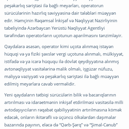
peşəkarlıq səriştəsi ilə bağlı meyarları, operatorun
sürücülərinin hazırlıq səviyyəsinə dair tələbləri müəyyən
edir. Həmçinin Rəqəmsal İnkişaf və Nəqliyyat Nazirliyinin
tabeliyində Azərbaycan Yerüstü Nəqliyyat Agentliyi
tərəfindən operatorların uçotunun aparılmasını tənzimləyir.
Qaydalara əsasən, operator kimi uçota alınmaq istəyən
hüquqi və ya fiziki şəxslər vergi uçotuna alınmalı, mülkiyyət,
istifadə və ya icarə hüququ ilə dövlət qeydiyyatına alınmış
avtonəqliyyat vasitələrinə malik olmalı, işgüzar nüfuzu,
maliyyə vəziyyəti və peşəkarlıq səriştəsi ilə bağlı müəyyən
edilmiş meyarlara cavab verməlidir.
Yeni qaydaların tətbiqi sürücülərin bilik və bacarıqlarının
artırılması və idarəetmənin inkişaf etdirilməsi vasitəsilə milli
avtodaşıyıcıların rəqabət qabiliyyətinin artırılmasına kömək
edəcək, onların ikitərəfli və üçüncü ölkələrdən daşımalar
bazarında payının, eləcə də “Qərb-Şərq” və “Şimal-Cənub”