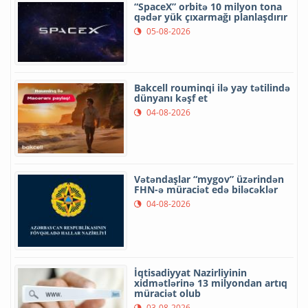
“SpaceX” orbitə 10 milyon tona
qədər yük çıxarmağı planlaşdırır
05-08-2026
Bakcell rouminqi ilə yay tətilində
dünyanı kəşf et
04-08-2026
Vətəndaşlar “mygov” üzərindən
FHN-ə müraciət edə biləcəklər
04-08-2026
İqtisadiyyat Nazirliyinin
xidmətlərinə 13 milyondan artıq
müraciət olub
03-08-2026