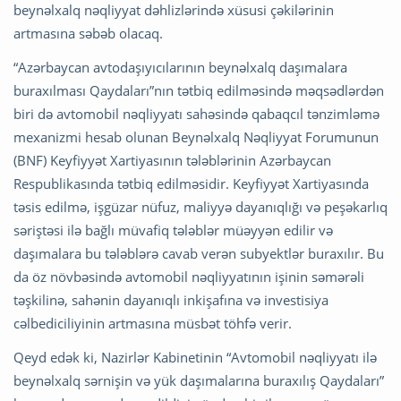
beynəlxalq nəqliyyat dəhlizlərində xüsusi çəkilərinin
artmasına səbəb olacaq.
“Azərbaycan avtodaşıyıcılarının beynəlxalq daşımalara
buraxılması Qaydaları”nın tətbiq edilməsində məqsədlərdən
biri də avtomobil nəqliyyatı sahəsində qabaqcıl tənzimləmə
mexanizmi hesab olunan Beynəlxalq Nəqliyyat Forumunun
(BNF) Keyfiyyət Xartiyasının tələblərinin Azərbaycan
Respublikasında tətbiq edilməsidir. Keyfiyyət Xartiyasında
təsis edilmə, işgüzar nüfuz, maliyyə dayanıqlığı və peşəkarlıq
səriştəsi ilə bağlı müvafiq tələblər müəyyən edilir və
daşımalara bu tələblərə cavab verən subyektlər buraxılır. Bu
da öz növbəsində avtomobil nəqliyyatının işinin səmərəli
təşkilinə, sahənin dayanıqlı inkişafına və investisiya
cəlbediciliyinin artmasına müsbət töhfə verir.
Qeyd edək ki, Nazirlər Kabinetinin “Avtomobil nəqliyyatı ilə
beynəlxalq sərnişin və yük daşımalarına buraxılış Qaydaları”