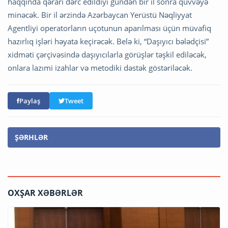
haqqında qərarı dərc edildiyi gündən bir il sonra qüvvəyə
minəcək. Bir il ərzində Azərbaycan Yerüstü Nəqliyyat
Agentliyi operatorların uçotunun aparılması üçün müvafiq
hazırlıq işləri həyata keçirəcək. Belə ki, “Daşıyıcı bələdçisi”
xidməti çərçivəsində daşıyıcılarla görüşlər təşkil ediləcək,
onlara lazımi izahlar və metodiki dəstək göstəriləcək.
Paylaş
Tweet
ŞƏRHLƏR
OXŞAR XƏBƏRLƏR