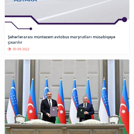
Şəhərlərarası müntəzəm avtobus marşrutları müsabiqəyə
çıxarılır
30-09-2022