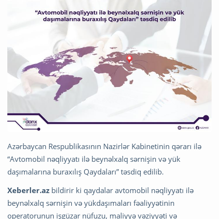
Azərbaycan Respublikasının Nazirlər Kabinetinin qərarı ilə
“Avtomobil nəqliyyatı ilə beynəlxalq sərnişin və yük
daşımalarına buraxılış Qaydaları” təsdiq edilib.
Xeberler.az
bildirir ki qaydalar avtomobil nəqliyyatı ilə
beynəlxalq sərnişin və yükdaşımaları fəaliyyətinin
operatorunun işgüzar nüfuzu, maliyyə vəziyyəti və