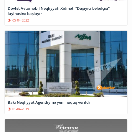
Dövlət Avtomobil Nəqliyyatı Xidməti “Daşıyıcı bələdçisi”
layihəsinə başlayır
05-04-2022
Bakı Nəqliyyat Agentliyinə yeni hüquq verildi
01-04-2019