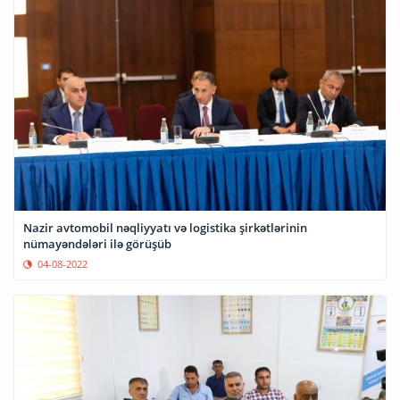
Nazir avtomobil nəqliyyatı və logistika şirkətlərinin
nümayəndələri ilə görüşüb
04-08-2022