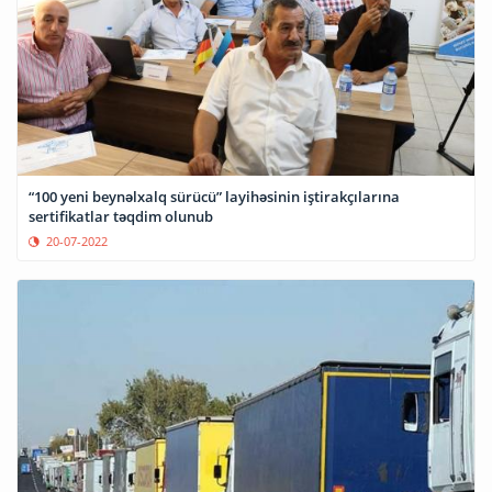
“100 yeni beynəlxalq sürücü” layihəsinin iştirakçılarına
sertifikatlar təqdim olunub
20-07-2022