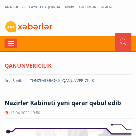
ANA SƏHİFƏ
LAYİHƏ HAQQINDA
ARXİV
XƏBƏRLƏR
ƏLAQƏ
QANUNVERİCİLİK
Ana Səhifə
TƏNZİMLƏMƏ
QANUNVERİCİLİK
Nazirlər Kabineti yeni qərar qəbul edib
13-04-2022
13:50