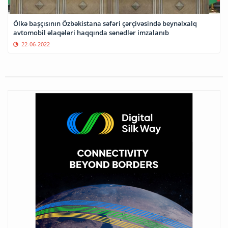
Ölkə başçısının Özbəkistana səfəri çərçivəsində beynəlxalq
avtomobil əlaqələri haqqında sənədlər imzalanıb
22-06-2022