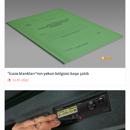
“İcazə blankları”nın yekun bölgüsü başa çatıb
12-01-2022