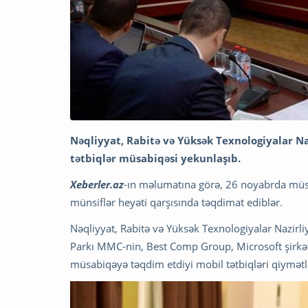
Nəqliyyat, Rabitə və Yüksək Texnologiyalar Naz
tətbiqlər müsabiqəsi yekunlaşıb.
Xeberler.az
-ın məlumatına görə, 26 noyabrda müsabi
münsiflər heyəti qarşısında təqdimat ediblər.
Nəqliyyat, Rabitə və Yüksək Texnologiyalar Nazir
Parkı MMC-nin, Best Comp Group, Microsoft şirkətlə
müsabiqəyə təqdim etdiyi mobil tətbiqləri qiymətl