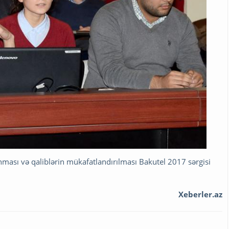
nması və qaliblərin mükafatlandırılması Bakutel 2017 sərgisi
Xeberler.az