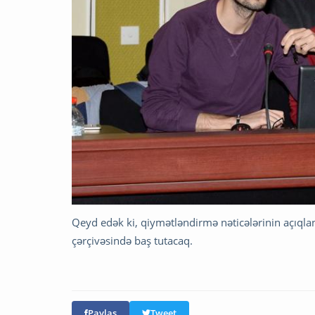
Qeyd edək ki, qiymətləndirmə nəticələrinin açıqla
çərçivəsində baş tutacaq.
Paylaş
Tweet