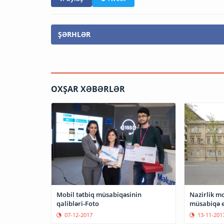
ŞƏRHLƏR
OXŞAR XƏBƏRLƏR
Mobil tətbiq müsabiqəsinin
Nazirlik mo
qalibləri-Foto
müsabiqə e
07-12-2017
13-11-201