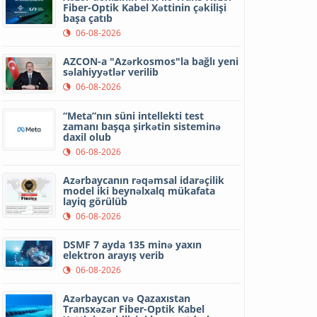
Fiber-Optik Kabel Xəttinin çəkilişi
başa çatıb
06-08-2026
AZCON-a "Azərkosmos"la bağlı yeni
səlahiyyətlər verilib
06-08-2026
“Meta”nın süni intellekti test
zamanı başqa şirkətin sisteminə
daxil olub
06-08-2026
Azərbaycanın rəqəmsal idarəçilik
model iki beynəlxalq mükafata
layiq görülüb
06-08-2026
DSMF 7 ayda 135 minə yaxın
elektron arayış verib
06-08-2026
Azərbaycan və Qazaxıstan
Transxəzər Fiber-Optik Kabel