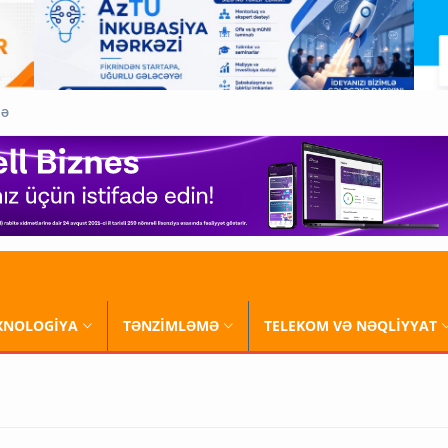
QƏ
XNOLOGİYA
TƏNZİMLƏMƏ
TELEKOM VƏ NƏQLİYYAT