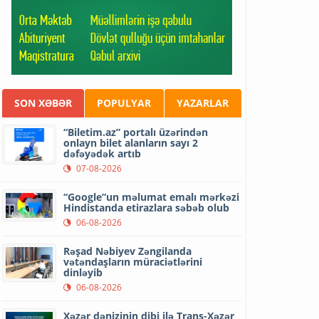
SON XƏBƏR
POPULYAR
YAZARLAR
“Biletim.az” portalı üzərindən
onlayn bilet alanların sayı 2
dəfəyədək artıb
07-08-2026
“Google”un məlumat emalı mərkəzi
Hindistanda etirazlara səbəb olub
06-08-2026
Rəşad Nəbiyev Zəngilanda
vətəndaşların müraciətlərini
dinləyib
06-08-2026
Xəzər dənizinin dibi ilə Trans-Xəzər