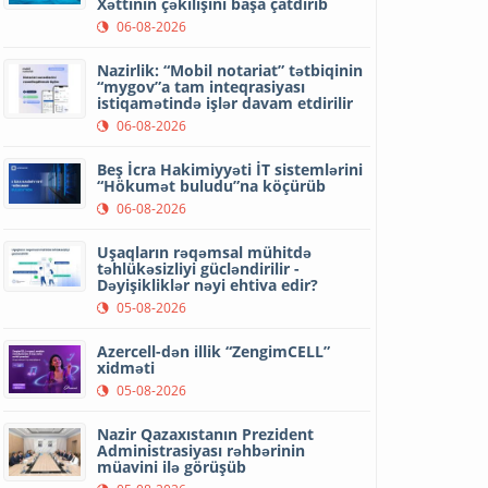
Xəttinin çəkilişini başa çatdırıb
06-08-2026
Nazirlik: “Mobil notariat” tətbiqinin
“mygov”a tam inteqrasiyası
istiqamətində işlər davam etdirilir
06-08-2026
Beş İcra Hakimiyyəti İT sistemlərini
“Hökumət buludu”na köçürüb
06-08-2026
Uşaqların rəqəmsal mühitdə
təhlükəsizliyi gücləndirilir -
Dəyişikliklər nəyi ehtiva edir?
05-08-2026
Azercell-dən illik “ZengimCELL”
xidməti
05-08-2026
Nazir Qazaxıstanın Prezident
Administrasiyası rəhbərinin
müavini ilə görüşüb