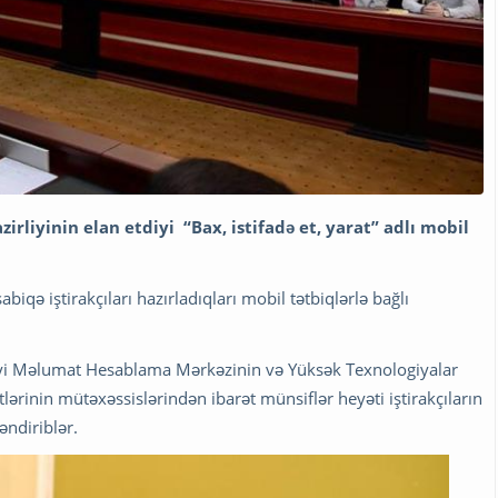
irliyinin elan etdiyi “Bax, istifadə et, yarat” adlı mobil
qə iştirakçıları hazırladıqları mobil tətbiqlərlə bağlı
liyi Məlumat Hesablama Mərkəzinin və Yüksək Texnologiyalar
rinin mütəxəssislərindən ibarət münsiflər heyəti iştirakçıların
əndiriblər.