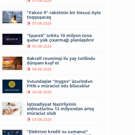
05-08-2026
"Falcon 9" raketinin bir hissəsi Ayla
toqquşacaq
05-08-2026
“SpaceX” orbitə 10 milyon tona
qədər yük çıxarmağı planlaşdırır
05-08-2026
Bakcell rouminqi ilə yay tətilində
dünyanı kəşf et
04-08-2026
Vətəndaşlar “mygov” üzərindən
FHN-ə müraciət edə biləcəklər
04-08-2026
İqtisadiyyat Nazirliyinin
xidmətlərinə 13 milyondan artıq
müraciət olub
03-08-2026
"Elektron kredit və zəmanət"