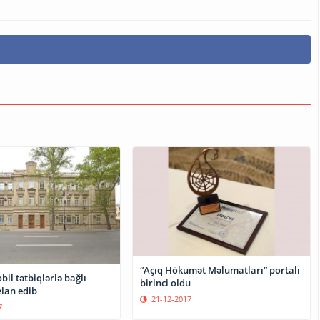
“Açıq Hökumət Məlumatları” portalı
bil tətbiqlərlə bağlı
birinci oldu
lan edib
21-12-2017
7