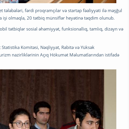
 tələbələri, fərdi proqramçılar və startap fəaliyyəti ilə məşğul
da işi olmaqla, 20 tətbiq münsiflər heyətinə təqdim olunub.
bil tətbiqlər sosial əhəmiyyət, funksionallıq, tamlıq, dizayn və
Statistika Komitəsi, Nəqliyyat, Rabitə və Yüksək
urizm nazirliklərinin Açıq Hökumət Məlumatlarından istifadə