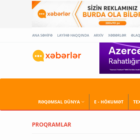
ANA SƏHİFƏ
LAYİHƏ HAQQINDA
ARXİV
XƏBƏRLƏR
ƏLA
RƏQƏMSAL DÜNYA
E - HÖKUMƏT
TE
PROQRAMLAR