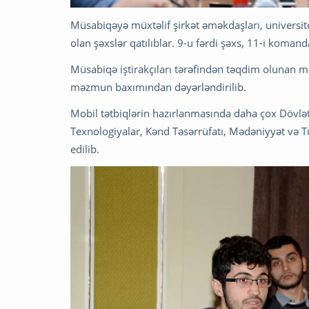
Müsabiqəyə müxtəlif şirkət əməkdaşları, universitet
olan şəxslər qatılıblar. 9-u fərdi şəxs, 11-i koman
Müsabiqə iştirakçıları tərəfindən təqdim olunan mo
məzmun baxımından dəyərləndirilib.
Mobil tətbiqlərin hazırlanmasında daha çox Dövlət 
Texnologiyalar, Kənd Təsərrüfatı, Mədəniyyət və T
edilib.