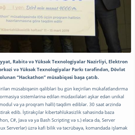
iyyat, Rabitə və Yüksək Texnologiyalar Nazirliyi, Elektron
kəzi və Yüksək Texnologiyalar Parkı tərəfindən, Dövlət
kil olunan “Hackathon” müsabiqəsi başa çatıb.
çirilən müsabiqənin qalibləri bu gün keçirilən mükafatlandırma
nformasiya sistemlərinə edilən müdaxilələri aşkar edən unikal
 modul və ya proqram həlli) təqdim ediblər. 30 saat ərzində
ak edib. İştirakçılar kibertəhlükəsizlik sahəsində baza
hon, C#, Java və ya Bash Scripting və s.) eləcə də, Server
nux Serverlər) üzrə kafi bilik və təcrübəyə, komandada işləmək