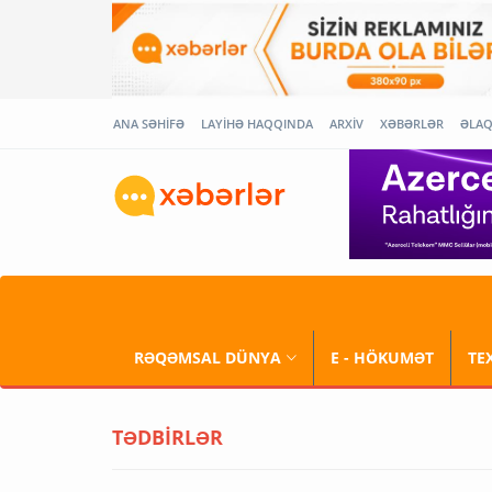
ANA SƏHİFƏ
LAYİHƏ HAQQINDA
ARXİV
XƏBƏRLƏR
ƏLA
RƏQƏMSAL DÜNYA
E - HÖKUMƏT
TE
TƏDBİRLƏR