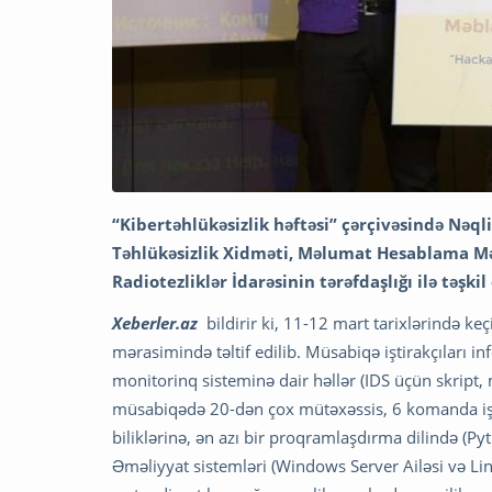
“Kibertəhlükəsizlik həftəsi” çərçivəsində Nəql
Təhlükəsizlik Xidməti, Məlumat Hesablama Mər
Radiotezliklər İdarəsinin tərəfdaşlığı ilə təş
Xeberler.az
bildirir ki, 11-12 mart tarixlərində ke
mərasimində təltif edilib. Müsabiqə iştirakçıları i
monitorinq sisteminə dair həllər (IDS üçün skript,
müsabiqədə 20-dən çox mütəxəssis, 6 komanda iştir
biliklərinə, ən azı bir proqramlaşdırma dilində (Pyt
Əməliyyat sistemləri (Windows Server Ailəsi və Li