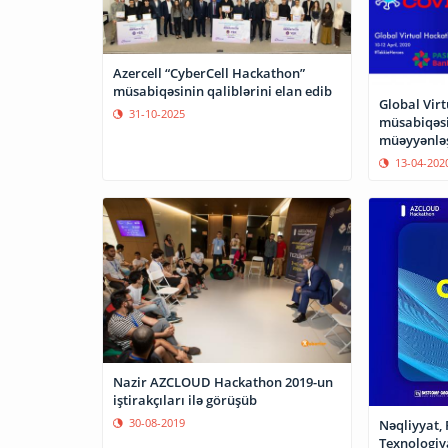
Azercell “CyberCell Hackathon”
müsabiqəsinin qaliblərini elan edib
Global Vir
31-10-2025
müsabiqəsi
müəyyənlə
13-04-202
Nazir AZCLOUD Hackathon 2019-un
iştirakçıları ilə görüşüb
30-08-2019
Nəqliyyat, 
Texnologiy