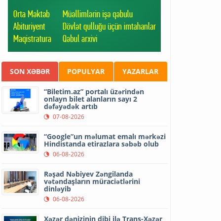
SON XƏBƏR
POPULYAR
YAZARLAR
“Biletim.az” portalı üzərindən
onlayn bilet alanların sayı 2
dəfəyədək artıb
07-08-2026
“Google”un məlumat emalı mərkəzi
Hindistanda etirazlara səbəb olub
06-08-2026
Rəşad Nəbiyev Zəngilanda
vətəndaşların müraciətlərini
dinləyib
06-08-2026
Xəzər dənizinin dibi ilə Trans-Xəzər