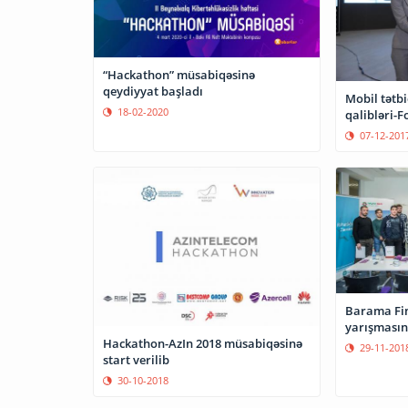
“Hackathon” müsabiqəsinə
qeydiyyat başladı
Mobil tətb
18-02-2020
qalibləri-F
07-12-201
Barama Fi
yarışmasını
Hackathon-AzIn 2018 müsabiqəsinə
29-11-201
start verilib
30-10-2018