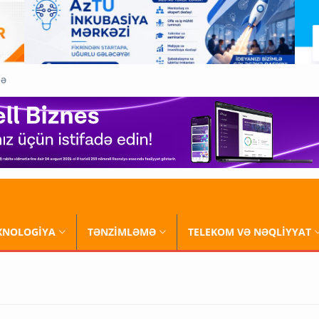
QƏ
XNOLOGİYA
TƏNZİMLƏMƏ
TELEKOM VƏ NƏQLİYYAT