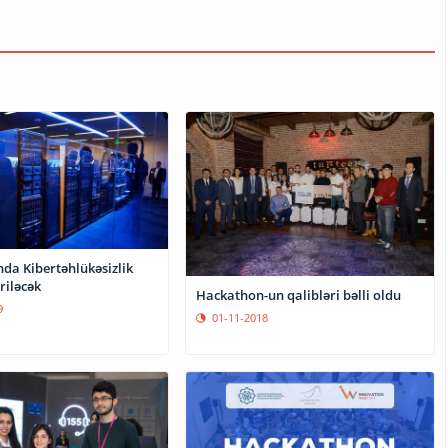
da Kibertəhlükəsizlik
iriləcək
Hackathon-un qalibləri bəlli oldu
9
01-11-2018