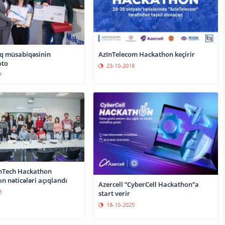
iq müsabiqəsinin
AzInTelecom Hackathon keçirir
oto
23-10-2018
7
nTech Hackathon
n nəticələri açıqlandı
Azercell “CyberCell Hackathon”a
8
start verir
18-10-2025