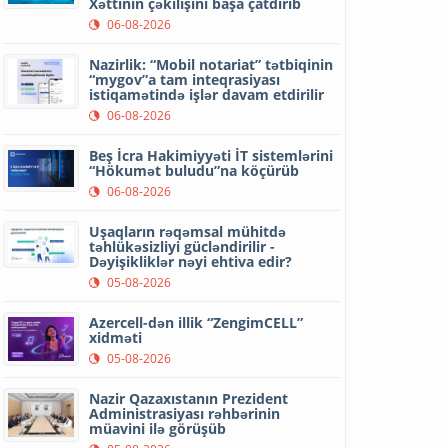
Xəttinin çəkilişini başa çatdırıb
06-08-2026
Nazirlik: “Mobil notariat” tətbiqinin
“mygov”a tam inteqrasiyası
istiqamətində işlər davam etdirilir
06-08-2026
Beş İcra Hakimiyyəti İT sistemlərini
“Hökumət buludu”na köçürüb
06-08-2026
Uşaqların rəqəmsal mühitdə
təhlükəsizliyi gücləndirilir -
Dəyişikliklər nəyi ehtiva edir?
05-08-2026
Azercell-dən illik “ZengimCELL”
xidməti
05-08-2026
Nazir Qazaxıstanın Prezident
Administrasiyası rəhbərinin
müavini ilə görüşüb