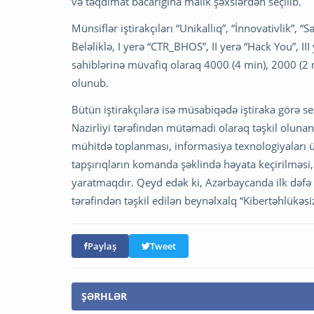
və təqdimat bacarığına malik şəxslərdən seçilib.
Münsiflər iştirakçıları “Unikallıq”, “İnnovativlik”, 
Beləliklə, I yerə “CTR_BHOS”, II yerə “Hack You”, III
sahiblərinə müvafiq olaraq 4000 (4 min), 2000 (2
olunub.
Bütün iştirakçılara isə müsabiqədə iştiraka görə ser
Nazirliyi tərəfindən mütəmadi olaraq təşkil olunan
mühitdə toplanması, informasiya texnologiyaları üzr
tapşırıqların komanda şəklində həyata keçirilməsi
yaratmaqdır. Qeyd edək ki, Azərbaycanda ilk dəfə o
tərəfindən təşkil edilən beynəlxalq “Kibertəhlükəsiz
Paylaş
Tweet
ŞƏRHLƏR