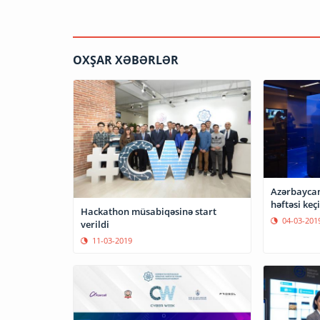
OXŞAR XƏBƏRLƏR
Azərbaycan
həftəsi keç
Hackathon müsabiqəsinə start
04-03-201
verildi
11-03-2019