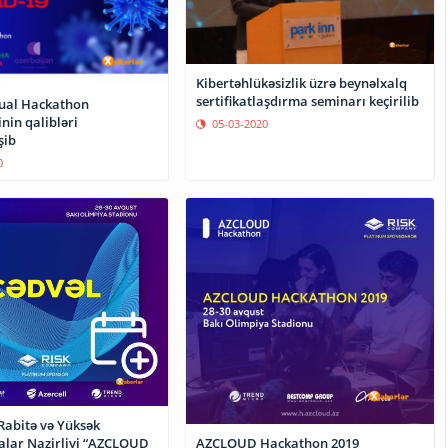
Kibertəhlükəsizlik üzrə beynəlxalq
sertifikatlaşdırma seminarı keçirilib
tual Hackathon
nin qalibləri
05-03-2020
şib
0
Rabitə və Yüksək
alar Nazirliyi “AZCLOUD
AZCLOUD Hackathon 2019