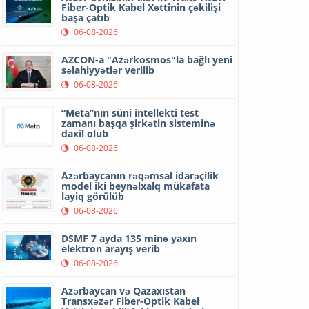
Fiber-Optik Kabel Xəttinin çəkilişi
başa çatıb
06-08-2026
AZCON-a "Azərkosmos"la bağlı yeni
səlahiyyətlər verilib
06-08-2026
“Meta”nın süni intellekti test
zamanı başqa şirkətin sisteminə
daxil olub
06-08-2026
Azərbaycanın rəqəmsal idarəçilik
model iki beynəlxalq mükafata
layiq görülüb
06-08-2026
DSMF 7 ayda 135 minə yaxın
elektron arayış verib
06-08-2026
Azərbaycan və Qazaxıstan
Transxəzər Fiber-Optik Kabel