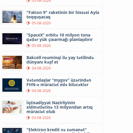
05-08-2026
"Falcon 9" raketinin bir hissəsi Ayla
toqquşacaq
05-08-2026
“SpaceX” orbitə 10 milyon tona
qədər yük çıxarmağı planlaşdırır
05-08-2026
Bakcell rouminqi ilə yay tətilində
dünyanı kəşf et
04-08-2026
Vətəndaşlar “mygov” üzərindən
FHN-ə müraciət edə biləcəklər
04-08-2026
İqtisadiyyat Nazirliyinin
xidmətlərinə 13 milyondan artıq
müraciət olub
03-08-2026
"Elektron kredit və zəmanət"