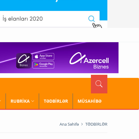
RUBRİKA
TƏDBİRLƏR
MÜSAHİBƏ
Ana Səhifə
TƏDBİRLƏR