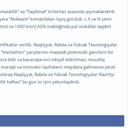
“Səmərəlilik” və “Təqdimat” kriteriləri əsasında qiymətləndirib.
 yerə “Malware” komandaları layiq görülüb. I, II və III yerin
 min) və 1000 (min) AZN məbləğində pul mükafatı təqdim
tifikatlar verilib. Nəqliyyat, Rabitə və Yüksək Texnologiyalar
 “Hackathon” yarışlarının məqsədi potensiallı gənclərin bir
ə bilik və bacarıqlarının inkişaf etdirilməsi, müvafiq
, maraqlı və innovativ layihələrin meydana gəlməsinə şərait
laraq Nəqliyyat, Rabitə və Yüksək Texnologiyalar Nazirliyi
lik həftəsi” bu gün öz işini yekunlaşdırıb.