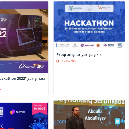
Proqramçılar yarışa çıxır
26-10-2018
Hackathon 2022” yarışması
2