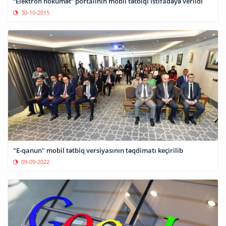
“Elektron hökumət” portalının mobil tətbiqi istifadəyə verildi
30-10-2015
"E-qanun" mobil tətbiq versiyasının təqdimatı keçirilib
09-09-2022