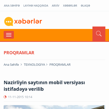
ANA SƏHİFƏ
LAYİHƏ HAQQINDA
ARXİV
XƏBƏRLƏR
ƏLAQƏ
PROQRAMLAR
Ana Səhifə
TEXNOLOGİYA
PROQRAMLAR
Nazirliyin saytının mobil versiyası
istifadəyə verilib
11-11-2015
10:14