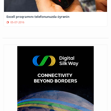
Excell proqramını telefonunuzda öyrənin
05-07-2016