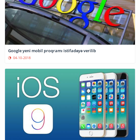
Google yeni mobil proqramı istifadəyə verilib
04-10-2018