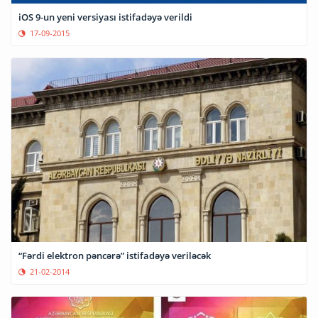
iOS 9-un yeni versiyası istifadəyə verildi
17-09-2015
“Fərdi elektron pəncərə” istifadəyə veriləcək
21-02-2014