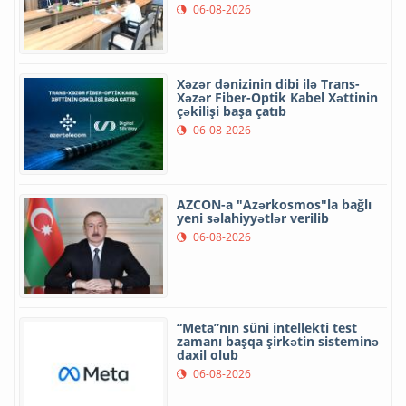
06-08-2026
Xəzər dənizinin dibi ilə Trans-
Xəzər Fiber-Optik Kabel Xəttinin
çəkilişi başa çatıb
06-08-2026
AZCON-a "Azərkosmos"la bağlı
yeni səlahiyyətlər verilib
06-08-2026
“Meta”nın süni intellekti test
zamanı başqa şirkətin sisteminə
daxil olub
06-08-2026