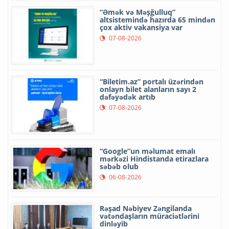
“Əmək və Məşğulluq”
altsistemində hazırda 65 mindən
çox aktiv vakansiya var
07-08-2026
“Biletim.az” portalı üzərindən
onlayn bilet alanların sayı 2
dəfəyədək artıb
07-08-2026
“Google”un məlumat emalı
mərkəzi Hindistanda etirazlara
səbəb olub
06-08-2026
Rəşad Nəbiyev Zəngilanda
vətəndaşların müraciətlərini
dinləyib