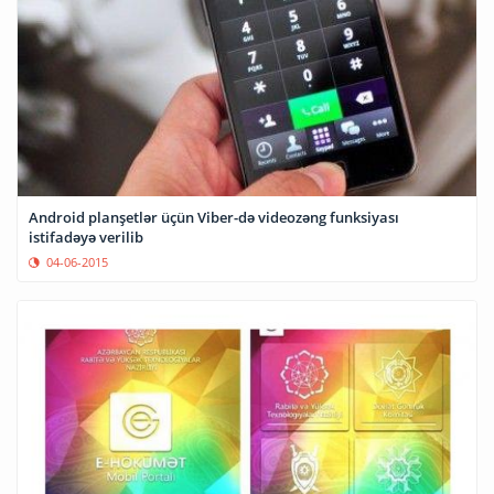
Android planşetlər üçün Viber-də videozəng funksiyası
istifadəyə verilib
04-06-2015