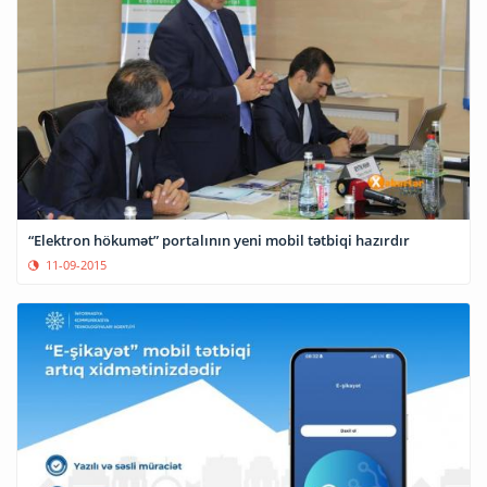
“Elektron hökumət” portalının yeni mobil tətbiqi hazırdır
11-09-2015