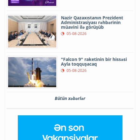
Nazir Qazaxıstanın Prezident
Administrasiyası rəhbərinin
müavini ilə görüşüb
05-08-2026
"Falcon 9" raketinin bir hissəsi
Ayla toqquşacaq
05-08-2026
Bütün xəbərlər