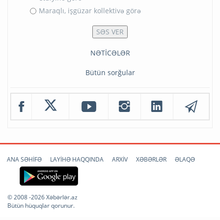
Maraqlı, işgüzar kollektivə görə
NƏTİCƏLƏR
Bütün sorğular
ANA SƏHİFƏ
LAYİHƏ HAQQINDA
ARXİV
XƏBƏRLƏR
ƏLAQƏ
© 2008 -2026 Xəbərlər.az
Bütün hüquqlar qorunur.