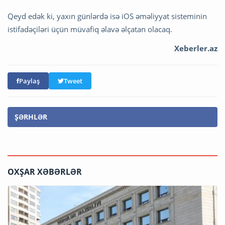
Qeyd edək ki, yaxın günlərdə isə iOS əməliyyat sisteminin
istifadəçiləri üçün müvafiq əlavə əlçatan olacaq.
Xeberler.az
Paylaş
Tweet
ŞƏRHLƏR
OXŞAR XƏBƏRLƏR