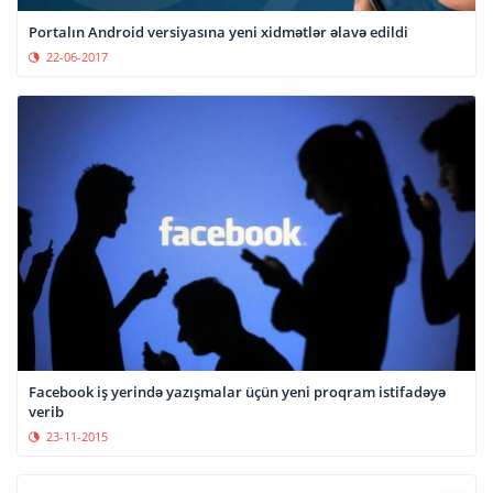
Portalın Android versiyasına yeni xidmətlər əlavə edildi
22-06-2017
Facebook iş yerində yazışmalar üçün yeni proqram istifadəyə
verib
23-11-2015