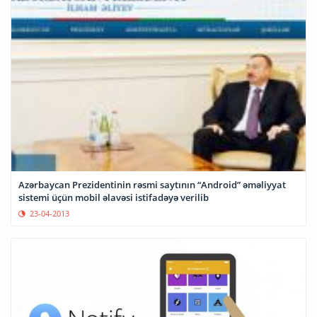
Azərbaycan Prezidentinin rəsmi saytının “Android” əməliyyat
sistemi üçün mobil əlavəsi istifadəyə verilib
23-04-2013