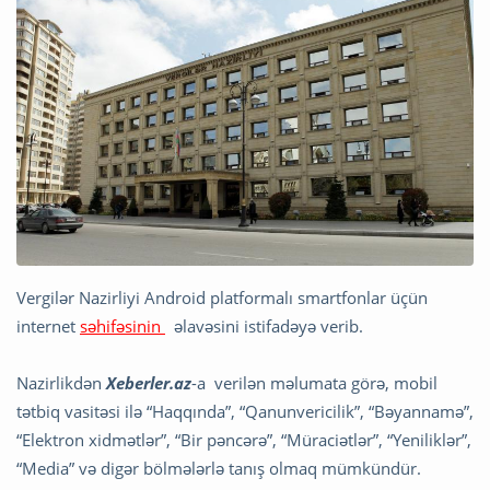
Vergilər Nazirliyi Android platformalı smartfonlar üçün
internet
səhifəsinin
əlavəsini istifadəyə verib.
Nazirlikdən
Xeberler.az
-a verilən məlumata görə, mobil
tətbiq vasitəsi ilə “Haqqında”, “Qanunvericilik”, “Bəyannamə”,
“Elektron xidmətlər”, “Bir pəncərə”, “Müraciətlər”, “Yeniliklər”,
“Media” və digər bölmələrlə tanış olmaq mümkündür.