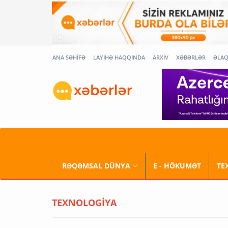
ANA SƏHİFƏ
LAYİHƏ HAQQINDA
ARXİV
XƏBƏRLƏR
ƏLA
RƏQƏMSAL DÜNYA
E - HÖKUMƏT
TE
TEXNOLOGİYA