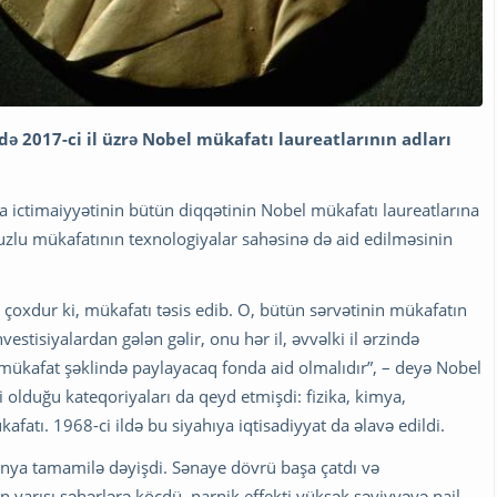
ə 2017-ci il üzrə Nobel mükafatı laureatlarının adları
a ictimaiyyətinin bütün diqqətinin Nobel mükafatı laureatlarına
uzlu mükafatının texnologiyalar sahəsinə də aid edilməsinin
ən çoxdur ki, mükafatı təsis edib. O, bütün sərvətinin mükafatın
estisiyalardan gələn gəlir, onu hər il, əvvəlki il ərzində
mükafat şəklində paylayacaq fonda aid olmalıdır”, – deyə Nobel
 olduğu kateqoriyaları da qeyd etmişdi: fizika, kimya,
afatı. 1968-ci ildə bu siyahıya iqtisadiyyat da əlavə edildi.
nya tamamilə dəyişdi. Sənaye dövrü başa çatdı və
n yarısı şəhərlərə köçdü, parnik effekti yüksək səviyyəyə nail