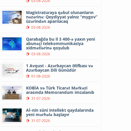
03-08-2026
Magistraturaya qəbul olunanların
nəzərinə: Qeydiyyat yalnız “mygov”
üzərindən aparılacaq
03-08-2026
Qarabağda bu il 3 400-ə yaxın yeni
abunəçi telekommunikasiya
xidmətlərinə qoşulub
03-08-2026
1 Avqust - Azərbaycan Əlifbası və
Azərbaycan Dili Günüdür
01-08-2026
KOBİA və Türk Ticarət Mərkəzi
arasında Memorandum imzalanıb
31-07-2026
Aİ-nin süni intellekt qaydalarında
yeni mərhələ başlayır
31-07-2026