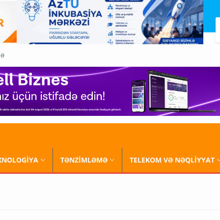
QƏ
XNOLOGİYA
TƏNZİMLƏMƏ
TELEKOM VƏ NƏQLİYYAT