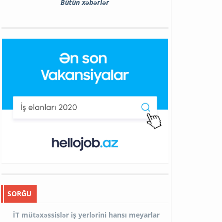
Bütün xəbərlər
SORĞU
İT mütəxəssislər iş yerlərini hansı meyarlar