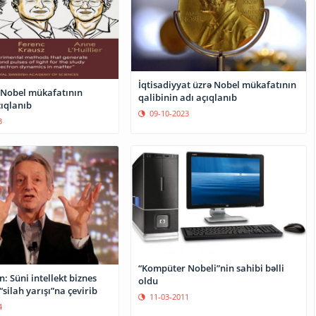
İqtisadiyyat üzrə Nobel mükafatının
ə Nobel mükafatının
qalibinin adı açıqlanıb
çıqlanıb
09-10-2023
3
“Kompüter Nobeli”nin sahibi bəlli
n: Süni intellekt biznes
oldu
“silah yarışı”na çevirib
11-03-2011
4