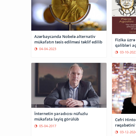
Azərbaycanda Nobelə alternativ
Fizika üzr
mükafatın təsis edilməsi təklif edilib
qalibləri a
04-04-2023
03-10-202
İnternetin yaradıcısı nüfuzlu
mükafata layiq görülüb
Cefri Hinto
rəqabətini 
05-04-2017
03-12-202