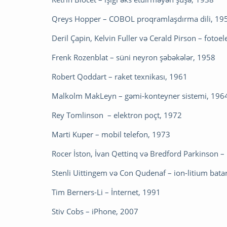
Qreys Hopper – COBOL proqramlaşdırma dili, 19
Deril Çapin, Kelvin Fuller və Cerald Pirson – fotoe
Frenk Rozenblat – süni neyron şəbəkələr, 1958
Robert Qoddart – raket texnikası, 1961
Malkolm MakLeyn – gəmi-konteyner sistemi, 196
Rey Tomlinson – elektron poçt, 1972
Marti Kuper – mobil telefon, 1973
Rocer İston, İvan Qettinq və Bredford Parkinson 
Stenli Uittingem və Con Qudenaf – ion-litium bata
Tim Berners-Li – İnternet, 1991
Stiv Cobs – iPhone, 2007