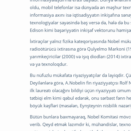
oldu, mobil telefonlar isə dünyada ən məşhur texno
informasiya axını isə iqtisadiyyatın inkişafına sən
texnologiyalar sayəsində baş versə də, hələ də bu
Edison kimi bəşəriyyətin inkişaf vektorunu həmişə
İxtiraçılar yalnız fizika kateqoriyasında Nobel mük
radioötürücü ixtirasına görə Qulyelmo Markoni (190
yarımkeçiricilər (2000) və işıq diodları (2014) ixt
və ya texnoloqdur.
Bu nüfuzlu mükafata riyaziyyatçılar da layiqdir. Çü
Deyilənlərə görə, A.Nobelin fin riyaziyyatçısı Rol
ilk laureatı olacağını bildiyi üçün riyaziyyatı ümu
tətbiqi elm kimi qəbul edərək, onu sərbəst fənn h
böyük kəşfləri (məsələn, Eynşteynin nisbilik nəzəriyy
Bütün bunlara baxmayaraq, Nobel Komitəsi mövcud
verib. Qeyd etmək lazımdır ki, mühəndislər, texnol