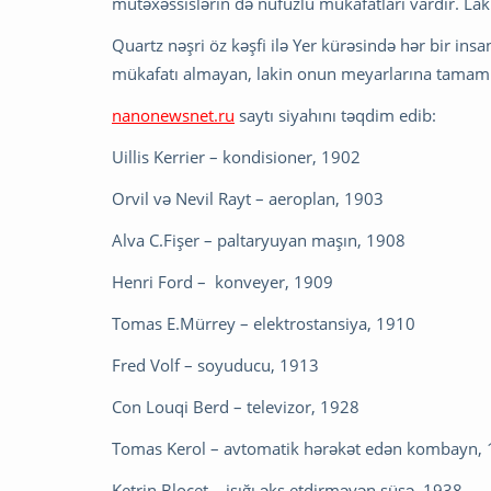
mütəxəssislərin də nüfuzlu mükafatları vardır. Lak
Quartz nəşri öz kəşfi ilə Yer kürəsində hər bir ins
mükafatı almayan, lakin onun meyarlarına tamamilə
nanonewsnet.ru
saytı siyahını təqdim edib:
Uillis Kerrier – kondisioner, 1902
Orvil və Nevil Rayt – aeroplan, 1903
Alva C.Fişer – paltaryuyan maşın, 1908
Henri Ford – konveyer, 1909
Tomas E.Mürrey – elektrostansiya, 1910
Fred Volf – soyuducu, 1913
Con Louqi Berd – televizor, 1928
Tomas Kerol – avtomatik hərəkət edən kombayn,
Ketrin Blocet – işığı əks etdirməyən şüşə, 1938