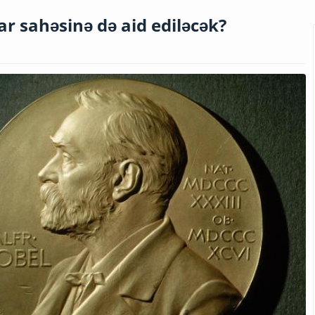
r sahəsinə də aid ediləcək?