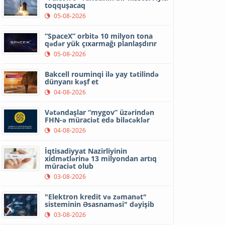
toqquşacaq
05-08-2026
“SpaceX” orbitə 10 milyon tona
qədər yük çıxarmağı planlaşdırır
05-08-2026
Bakcell rouminqi ilə yay tətilində
dünyanı kəşf et
04-08-2026
Vətəndaşlar “mygov” üzərindən
FHN-ə müraciət edə biləcəklər
04-08-2026
İqtisadiyyat Nazirliyinin
xidmətlərinə 13 milyondan artıq
müraciət olub
03-08-2026
"Elektron kredit və zəmanət"
sisteminin Əsasnaməsi" dəyişib
03-08-2026