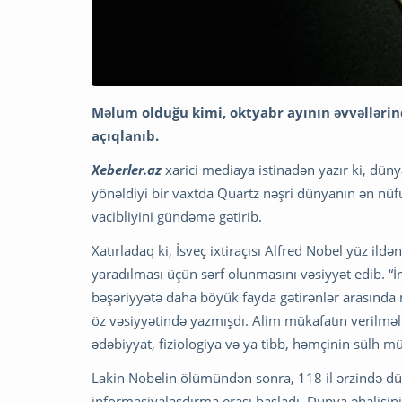
Məlum olduğu kimi, oktyabr ayının əvvəllərind
açıqlanıb.
Xeberler.az
xarici mediaya istinadən yazır ki, düny
yönəldiyi bir vaxtda Quartz nəşri dünyanın ən nüf
vacibliyini gündəmə gətirib.
Xatırladaq ki, İsveç ixtiraçısı Alfred Nobel yüz ild
yaradılması üçün sərf olunmasını vəsiyyət edib. “İnv
bəşəriyyətə daha böyük fayda gətirənlər arasında 
öz vəsiyyətində yazmışdı. Alim mükafatın verilməli
ədəbiyyat, fiziologiya və ya tibb, həmçinin sülh mük
Lakin Nobelin ölümündən sonra, 118 il ərzində dü
informasiyalaşdırma erası başladı. Dünya əhalisini