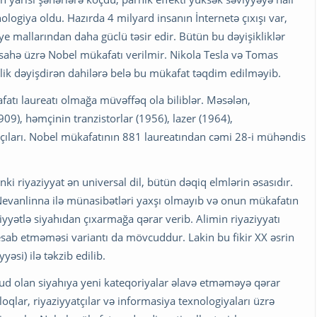
logiya oldu. Hazırda 4 milyard insanın İnternetə çıxışı var,
aye mallarından daha güclü təsir edir. Bütün bu dəyişikliklər
 sahə üzrə Nobel mükafatı verilmir. Nikola Tesla və Tomas
lik dəyişdirən dahilərə belə bu mükafat təqdim edilməyib.
afatı laureatı olmağa müvəffəq ola biliblər. Məsələn,
9), həmçinin tranzistorlar (1956), lazer (1964),
iraçıları. Nobel mükafatının 881 laureatından cəmi 28-i mühəndis
nki riyaziyyat ən universal dil, bütün dəqiq elmlərin əsasıdır.
f Nevanlinna ilə münasibətləri yaxşı olmayıb və onun mükafatın
miyyətlə siyahıdan çıxarmağa qərar verib. Alimin riyaziyyatı
esab etməməsi variantı da mövcuddur. Lakin bu fikir XX əsrin
əsi) ilə təkzib edilib.
 olan siyahıya yeni kateqoriyalar əlavə etməməyə qərar
oqlar, riyaziyyatçılar və informasiya texnologiyaları üzrə