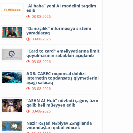
“Alibaba” yeni AI modelini təqdim
edib
03-08-2026
“Dənizçilik” informasiya sistemi
yaradılacaq
03-08-2026
"Card to card" əməliyyatlarına limit
qoyulmasının səbəbləri açıqlanıb
03-08-2026
ADB: CAREC rəqəmsal dəhlizi
internetin topdansatış qiymətlərini
aşağı salacaq
03-08-2026
“ASAN AI Hub” növbəti çağırış üzrə
qalib həll müəyyən edib
03-08-2026
Nazir Rəşad Nəbiyev Zəngilanda
vətəndaşları qəbul edəcək