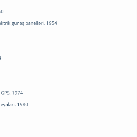
50
lektrik günəş panelləri, 1954
4
– GPS, 1974
reyaları, 1980