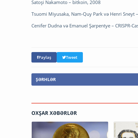
Satoşi Nakamoto – bitkoin, 2008
Tsuomi Miyusaka, Nam-Quy Park və Henri Sneyt – 
Cenifer Dudna və Emanuel Şarpentye – CRISPR-Cas9
Paylaş
Tweet
ŞƏRHLƏR
OXŞAR XƏBƏRLƏR