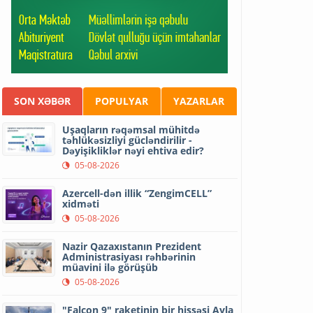
SON XƏBƏR
POPULYAR
YAZARLAR
Uşaqların rəqəmsal mühitdə
təhlükəsizliyi gücləndirilir -
Dəyişikliklər nəyi ehtiva edir?
05-08-2026
Azercell-dən illik “ZengimCELL”
xidməti
05-08-2026
Nazir Qazaxıstanın Prezident
Administrasiyası rəhbərinin
müavini ilə görüşüb
05-08-2026
"Falcon 9" raketinin bir hissəsi Ayla