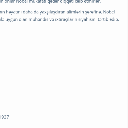
in onlar Nobel mükafatı qədər diqqəti cəlb etmirlər.
anın həyatını daha da yaxşılaşdıran alimlərin şərəfinə, Nobel
 uyğun olan mühəndis və ixtiraçıların siyahısını tərtib edib.
 1937