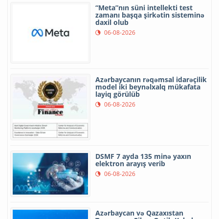
“Meta”nın süni intellekti test
zamanı başqa şirkətin sisteminə
daxil olub
06-08-2026
Azərbaycanın rəqəmsal idarəçilik
model iki beynəlxalq mükafata
layiq görülüb
06-08-2026
DSMF 7 ayda 135 minə yaxın
elektron arayış verib
06-08-2026
Azərbaycan və Qazaxıstan