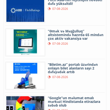
dəfə yüksəltdi!
07-08-2026
“Əmək və Məşğulluq”
altsistemində hazırda 65 mindən
çox aktiv vakansiya var
07-08-2026
“Biletim.az” portalı üzərindən
onlayn bilet alanların sayı 2
dəfəyədək artıb
07-08-2026
“Google”un məlumat emalı
mərkəzi Hindistanda etirazlara
səbəb olub