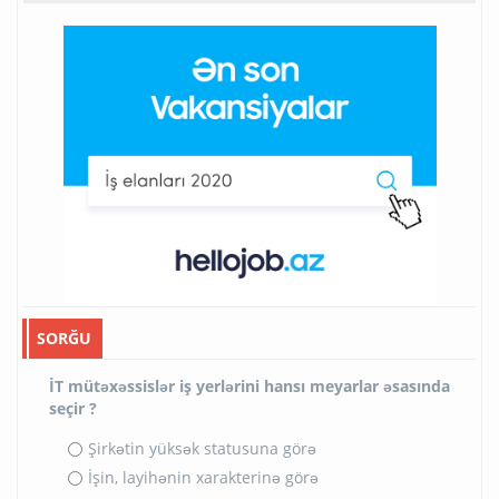
SORĞU
İT mütəxəssislər iş yerlərini hansı meyarlar əsasında
seçir ?
Şirkətin yüksək statusuna görə
İşin, layihənin xarakterinə görə