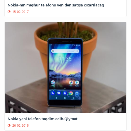
Nokia-nın məşhur telefonu yenidən satışa çıxarılacaq
15-02-2017
Nokia yeni telefon təqdim edib-Qiymət
26-02-2018