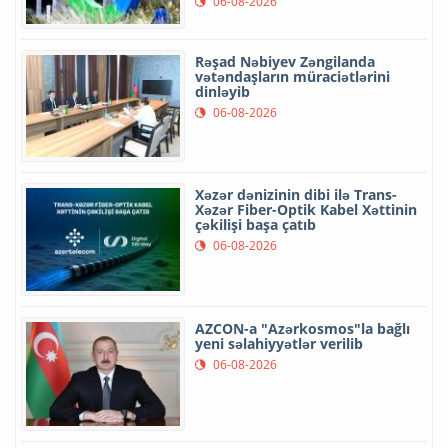
06-08-2026
Rəşad Nəbiyev Zəngilanda
vətəndaşların müraciətlərini
dinləyib
06-08-2026
Xəzər dənizinin dibi ilə Trans-
Xəzər Fiber-Optik Kabel Xəttinin
çəkilişi başa çatıb
06-08-2026
AZCON-a "Azərkosmos"la bağlı
yeni səlahiyyətlər verilib
06-08-2026