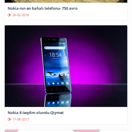
Nokia-nın ən bahalı telefonu- 750 avro
26-02-2018
Nokia 8 təqdim olundu-Qiymət
17-08-2017