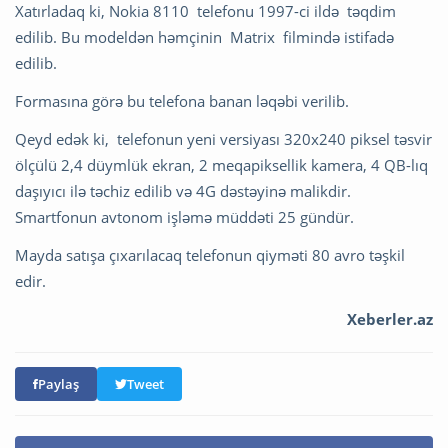
Xatırladaq ki, Nokia 8110 telefonu 1997-ci ildə təqdim
edilib. Bu modeldən həmçinin Matrix filmində istifadə
edilib.
Formasına görə bu telefona banan ləqəbi verilib.
Qeyd edək ki, telefonun yeni versiyası 320x240 piksel təsvir
ölçülü 2,4 düymlük ekran, 2 meqapiksellik kamera, 4 QB-lıq
daşıyıcı ilə təchiz edilib və 4G dəstəyinə malikdir.
Smartfonun avtonom işləmə müddəti 25 gündür.
Mayda satışa çıxarılacaq telefonun qiyməti 80 avro təşkil
edir.
Xeberler.az
Paylaş
Tweet