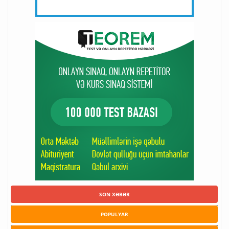
SON XƏBƏR
POPULYAR