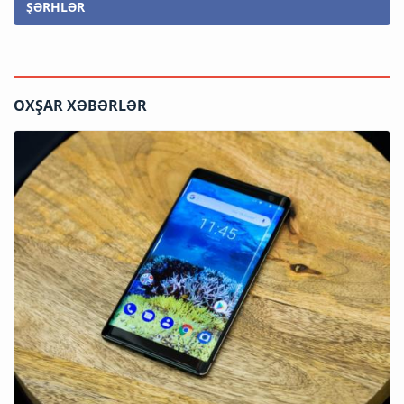
ŞƏRHLƏR
OXŞAR XƏBƏRLƏR