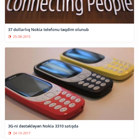
37 dollarlıq Nokia telefonu təqdim olunub
25-08-2015
3G-ni dəstəkləyən Nokia 3310 satışda
24-10-2017