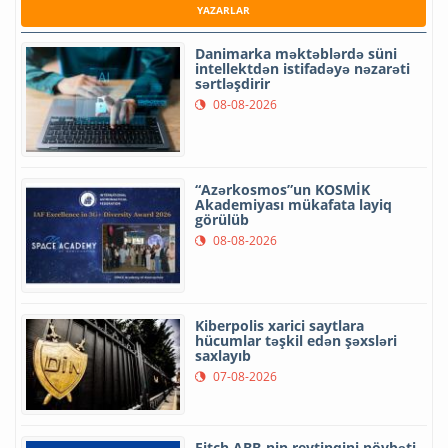
YAZARLAR
Danimarka məktəblərdə süni
intellektdən istifadəyə nəzarəti
sərtləşdirir
08-08-2026
“Azərkosmos”un KOSMİK
Akademiyası mükafata layiq
görülüb
08-08-2026
Kiberpolis xarici saytlara
hücumlar təşkil edən şəxsləri
saxlayıb
07-08-2026
Fitch ABB-nin reytinqini növbəti