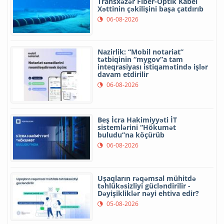
Transxəzər Fiber-Optik Kabel
Xəttinin çəkilişini başa çatdırıb
06-08-2026
Nazirlik: “Mobil notariat”
tətbiqinin “mygov”a tam
inteqrasiyası istiqamətində işlər
davam etdirilir
06-08-2026
Beş İcra Hakimiyyəti İT
sistemlərini “Hökumət
buludu”na köçürüb
06-08-2026
Uşaqların rəqəmsal mühitdə
təhlükəsizliyi gücləndirilir -
Dəyişikliklər nəyi ehtiva edir?
05-08-2026