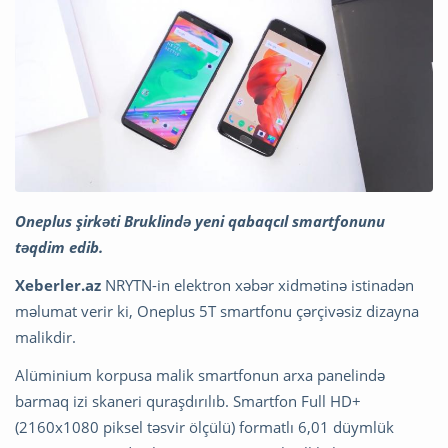
Oneplus şirkəti Bruklində yeni qabaqcıl smartfonunu
təqdim edib.
Xeberler.az
NRYTN-in elektron xəbər xidmətinə istinadən
məlumat verir ki, Oneplus 5T smartfonu çərçivəsiz dizayna
malikdir.
Alüminium korpusa malik smartfonun arxa panelində
barmaq izi skaneri quraşdırılıb. Smartfon Full HD+
(2160x1080 piksel təsvir ölçülü) formatlı 6,01 düymlük