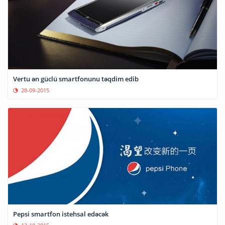
Vertu ən güclü smartfonunu təqdim edib
28-09-2015
Pepsi smartfon istehsal edəcək