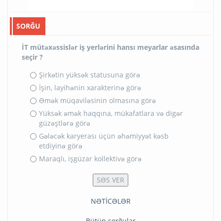
SORĞU
İT mütəxəssislər iş yerlərini hansı meyarlar əsasında
seçir ?
Şirkətin yüksək statusuna görə
İşin, layihənin xarakterinə görə
Əmək müqaviləsinin olmasına görə
Yüksək əmək haqqına, mükafatlara və digər
güzəştlərə görə
Gələcək karyerası üçün əhəmiyyət kəsb
etdiyinə görə
Maraqlı, işgüzar kollektivə görə
NƏTİCƏLƏR
Bütün sorğular