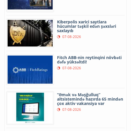
Kiberpolis xarici saytlara
hücumlar təşkil edən şəxsləri
saxlayıb
07-08-2026
Fitch ABB-nin reytinqini növbəti
dəfə yüksəltdi!
07-08-2026
“Əmək və Məşğulluq”
altsistemində hazırda 65 mindən
çox aktiv vakansiya var
07-08-2026