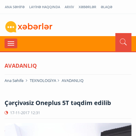
ANA SƏHİFƏ
LAYİHƏ HAQQINDA
ARXİV
XƏBƏRLƏR
ƏLAQƏ
AVADANLIQ
Ana Səhifə
TEXNOLOGİYA
AVADANLIQ
Çərçivəsiz Oneplus 5T təqdim edilib
17-11-2017
12:31