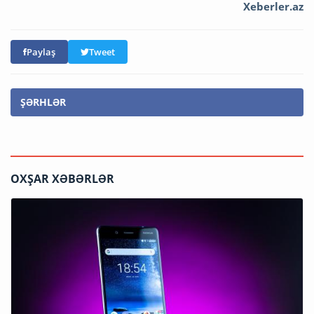
Xeberler.az
Paylaş
Tweet
ŞƏRHLƏR
OXŞAR XƏBƏRLƏR