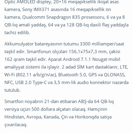
Optic AMOLED displey, 20+16 meqapiksellik ikiqat əsas
kamera, Sony IMX371 əsasında 16 meqapiksellik ön
kamera, Qualcomm Snapdragon 835 prosessoru, 6 və ya 8
QB-lıq əməli yaddaş, 64 və ya 128 QB-lıq daxili fləş yaddaşla
təchiz edilib.
Akkumulyator batareyasının tutumu 3300 milliamper/saat
təşkil edir. Smartfonun ölçüləri 156,1x75x7,3 mm, çəkisi
162 qram təşkil edir. Aparat Android 7.1.1 Nougat mobil
əməliyyat sistemi ilə işləyir. 2 ədəd SİM kart dəstəklənir, LTE,
Wi-Fi (802.11 a/b/g/n/ac), Bluetooth 5.0, GPS və QLONASS,
NFC, USB 2.0 Type-C və 3,5 mm-lik audio konnektor nəzərdə
tutulub.
Smartfon noyabrın 21-dən etibarən ABŞ-da 64 QB-lıq
versiya üçün 500 dollara əlçatan olacaq. Həmçinin
Hindistan, Avropa, Kanada, Çin və Honkonqda satışa
çıxarılacaq.