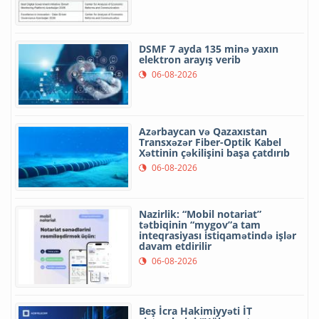
DSMF 7 ayda 135 minə yaxın
elektron arayış verib
06-08-2026
Azərbaycan və Qazaxıstan
Transxəzər Fiber-Optik Kabel
Xəttinin çəkilişini başa çatdırıb
06-08-2026
Nazirlik: “Mobil notariat”
tətbiqinin “mygov”a tam
inteqrasiyası istiqamətində işlər
davam etdirilir
06-08-2026
Beş İcra Hakimiyyəti İT