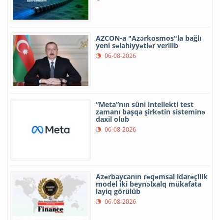
AZCON-a "Azərkosmos"la bağlı
yeni səlahiyyətlər verilib
06-08-2026
“Meta”nın süni intellekti test
zamanı başqa şirkətin sisteminə
daxil olub
06-08-2026
Azərbaycanın rəqəmsal idarəçilik
model iki beynəlxalq mükafata
layiq görülüb
06-08-2026