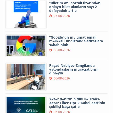
“Biletim.az” portalı üzərindən
onlayn bilet alanların sayı 2
dəfəyədək artıb
07-08-2026
“Google”un məlumat emalı
mərkəzi Hindistanda etirazlara
səbəb olub
06-08-2026
Rəşad Nəbiyev Zəngilanda
vətəndaşların müraciətlərini
dinləyib
06-08-2026
Xəzər dənizinin dibi ilə Trans-
Xəzər Fiber-Optik Kabel Xəttinin
çəkilişi başa çatıb
06-08-2026