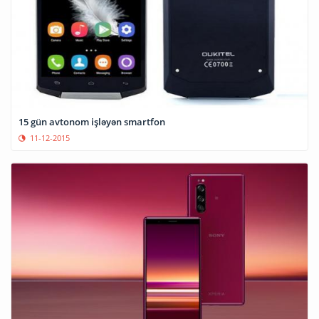
15 gün avtonom işləyən smartfon
11-12-2015