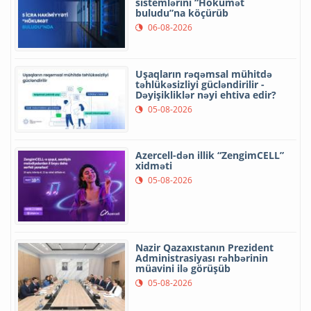
sistemlərini “Hökumət
buludu”na köçürüb
06-08-2026
Uşaqların rəqəmsal mühitdə
təhlükəsizliyi gücləndirilir -
Dəyişikliklər nəyi ehtiva edir?
05-08-2026
Azercell-dən illik “ZengimCELL”
xidməti
05-08-2026
Nazir Qazaxıstanın Prezident
Administrasiyası rəhbərinin
müavini ilə görüşüb
05-08-2026