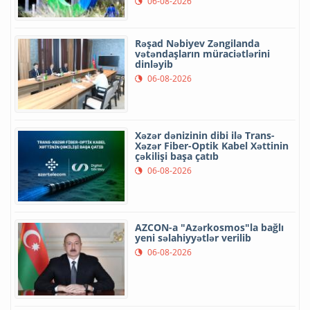
06-08-2026
Rəşad Nəbiyev Zəngilanda
vətəndaşların müraciətlərini
dinləyib
06-08-2026
Xəzər dənizinin dibi ilə Trans-
Xəzər Fiber-Optik Kabel Xəttinin
çəkilişi başa çatıb
06-08-2026
AZCON-a "Azərkosmos"la bağlı
yeni səlahiyyətlər verilib
06-08-2026