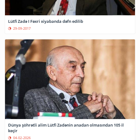
Lütfi Zadə I Fəxri xiyabanda dəfn edilib
29-09-2017
Dünya şöhrətli alim Lütfi Zadənin anadan olmasından 105 il
keçir
04-02-2026