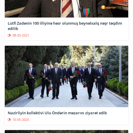
Lütfi Zadənin 100 illiyinə həsr olunmuş beynəlxalq nəşr təqdim
edilib
08-03-2021
Nazirliyin kollektivi Ulu Öndərin məzarını ziyarət edib
10-05-2025