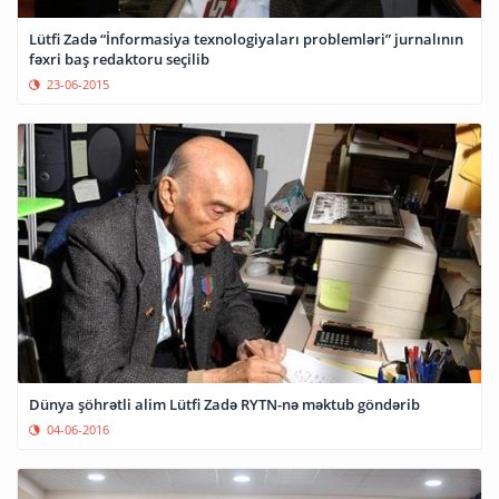
Lütfi Zadə “İnformasiya texnologiyaları problemləri” jurnalının
fəxri baş redaktoru seçilib
23-06-2015
Dünya şöhrətli alim Lütfi Zadə RYTN-nə məktub göndərib
04-06-2016