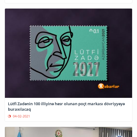
Lütfi Zadənin 100 illiyinə həsr olunan poçt markası dövriyyəyə
buraxılacaq
04-02-2021