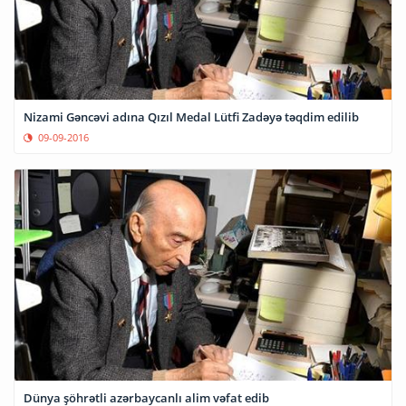
Nizami Gəncəvi adına Qızıl Medal Lütfi Zadəyə təqdim edilib
09-09-2016
Dünya şöhrətli azərbaycanlı alim vəfat edib