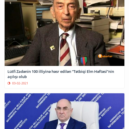
Lütfi Zadənin 100 illiyinə həsr edilən “Tətbiqi Elm Həftəsi”nin
açılışı olub
03-02-2021