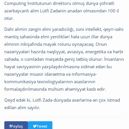
Computing İnstitutunun direktoru olmuş dünya şöhrətli
azərbaycanlı alim Lütfi Zadənin anadan olmasından 100 il
ötür.
Dahi alimin zəngin elmi yaradıcılığı, süni intellekt, qeyri-səlis
məntiq sahəsində elmi yenilikləri hələ uzun illər dünya
elminin inkişafında mayak rolunu oynayacaq. Onun
nəzəriyyələri hazırda nəqliyyat, aviasiya, energetika və hərbi
sahədə, o cümlədən məişətdə geniş tətbiq olunur. İnsanların
həyat səviyyəsinin yaxşılaşdırılmasına xidmət edən bu
nəzəriyyələr müasir idarəetmə və informasiya-
kommunikasiya texnologiyalarının əsaslarının
formalaşdırılmasında mühüm əhəmiyyət kəsb edir.
Qeyd edək ki, Lütfi Zadə dünyada əsərlərinə ən çox istinad
edilən alim sayılır.
Paylaş
Tweet