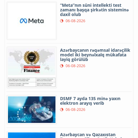
“Meta”nın süni intellekti test
zamanı başqa şirkətin sisteminə
daxil olub
06-08-2026
Azərbaycanın rəqəmsal idarəçilik
model iki beynəlxalq mükafata
layiq görülüb
06-08-2026
DSMF 7 ayda 135 minə yaxın
elektron arayış verib
06-08-2026
Azərbaycan və Qazaxıstan