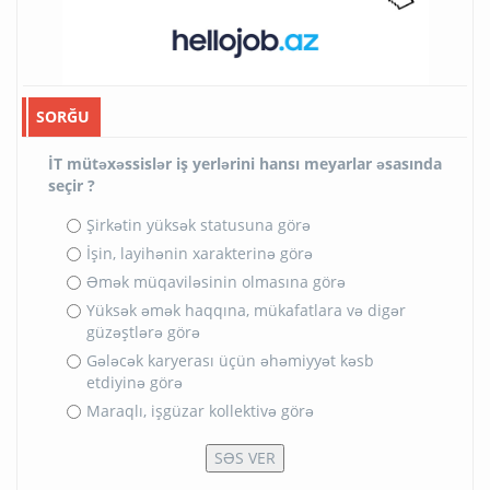
SORĞU
İT mütəxəssislər iş yerlərini hansı meyarlar əsasında
seçir ?
Şirkətin yüksək statusuna görə
İşin, layihənin xarakterinə görə
Əmək müqaviləsinin olmasına görə
Yüksək əmək haqqına, mükafatlara və digər
güzəştlərə görə
Gələcək karyerası üçün əhəmiyyət kəsb
etdiyinə görə
Maraqlı, işgüzar kollektivə görə