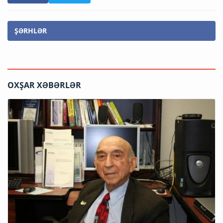
ŞƏRHLƏR
OXŞAR XƏBƏRLƏR