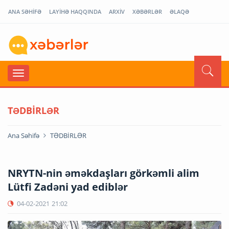
ANA SƏHİFƏ
LAYİHƏ HAQQINDA
ARXİV
XƏBƏRLƏR
ƏLAQƏ
TƏDBİRLƏR
Ana Səhifə
TƏDBİRLƏR
NRYTN-nin əməkdaşları görkəmli alim
Lütfi Zadəni yad ediblər
04-02-2021
21:02