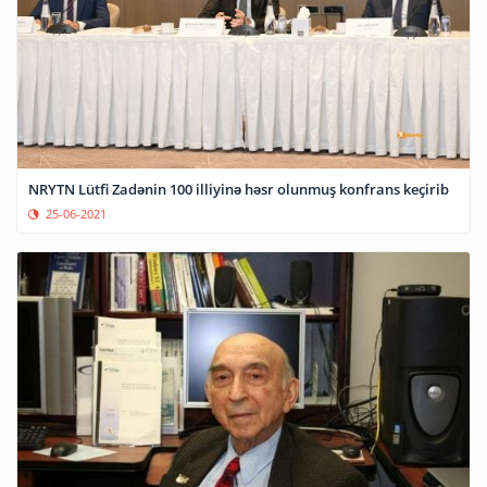
NRYTN Lütfi Zadənin 100 illiyinə həsr olunmuş konfrans keçirib
25-06-2021