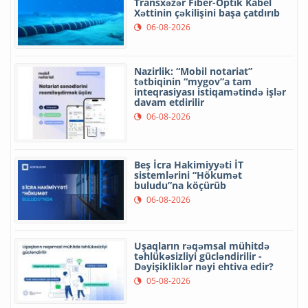
Transxəzər Fiber-Optik Kabel
Xəttinin çəkilişini başa çatdırıb
06-08-2026
Nazirlik: “Mobil notariat”
tətbiqinin “mygov”a tam
inteqrasiyası istiqamətində işlər
davam etdirilir
06-08-2026
Beş İcra Hakimiyyəti İT
sistemlərini “Hökumət
buludu”na köçürüb
06-08-2026
Uşaqların rəqəmsal mühitdə
təhlükəsizliyi gücləndirilir -
Dəyişikliklər nəyi ehtiva edir?
05-08-2026