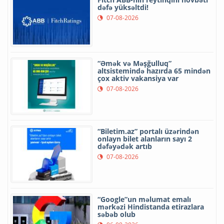
dəfə yüksəltdi!
07-08-2026
“Əmək və Məşğulluq”
altsistemində hazırda 65 mindən
çox aktiv vakansiya var
07-08-2026
“Biletim.az” portalı üzərindən
onlayn bilet alanların sayı 2
dəfəyədək artıb
07-08-2026
“Google”un məlumat emalı
mərkəzi Hindistanda etirazlara
səbəb olub