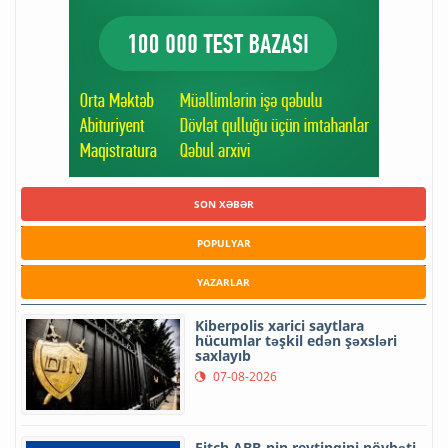
SON XƏBƏR
POPULYAR
YAZARLAR
Kiberpolis xarici saytlara
hücumlar təşkil edən şəxsləri
saxlayıb
07-08-2026
Fitch ABB-nin reytinqini növbəti