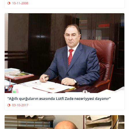
10-11-2008
“Ağıllı qurğuların əsasında Lütfi Zadə nəzəriyyəsi dayanır”
03-10-2017