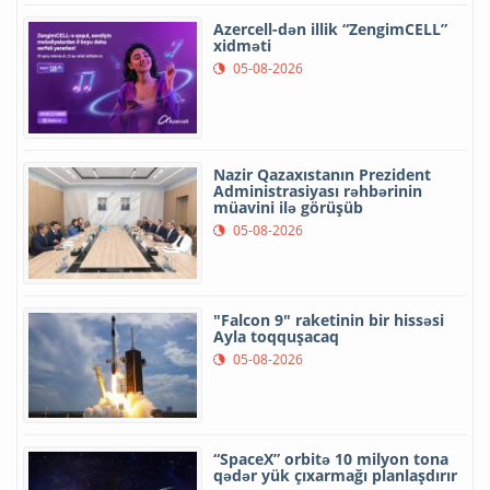
Azercell-dən illik “ZengimCELL”
xidməti
05-08-2026
Nazir Qazaxıstanın Prezident
Administrasiyası rəhbərinin
müavini ilə görüşüb
05-08-2026
"Falcon 9" raketinin bir hissəsi
Ayla toqquşacaq
05-08-2026
“SpaceX” orbitə 10 milyon tona
qədər yük çıxarmağı planlaşdırır