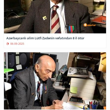
Azərbaycanlı alim Lütfi Zadənin vəfatından 8 il ötür
06-09-2025