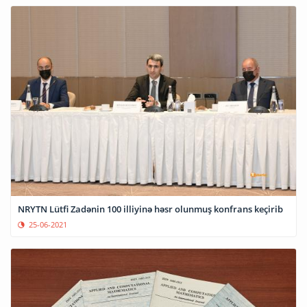
NRYTN Lütfi Zadənin 100 illiyinə həsr olunmuş konfrans keçirib
25-06-2021