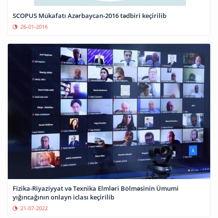
SCOPUS Mükafatı Azərbaycan-2016 tədbiri keçirilib
26-01-2016
Fizika-Riyaziyyat və Texnika Elmləri Bölməsinin Ümumi
yığıncağının onlayn iclası keçirilib
21-07-2022