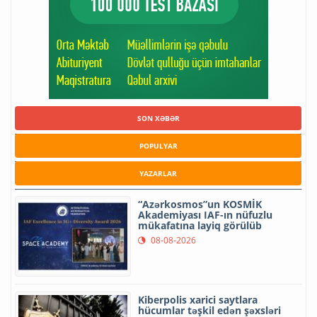
SON XƏBƏR
POPULYAR
YAZARLAR
“Azərkosmos”un KOSMİK
Akademiyası IAF-ın nüfuzlu
mükafatına layiq görülüb
08-08-2026
Kiberpolis xarici saytlara
hücumlar təşkil edən şəxsləri