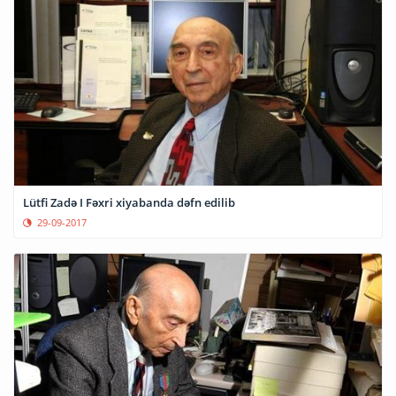
Lütfi Zadə I Fəxri xiyabanda dəfn edilib
29-09-2017