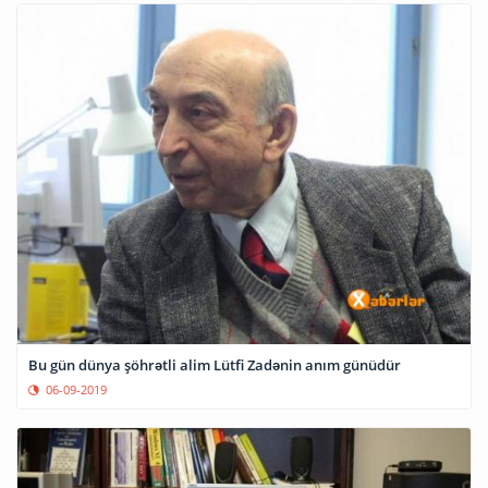
Bu gün dünya şöhrətli alim Lütfi Zadənin anım günüdür
06-09-2019