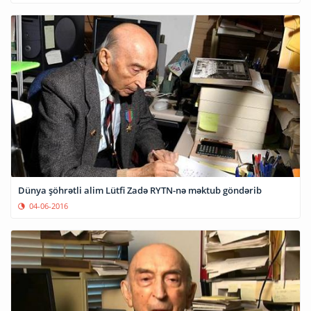
Dünya şöhrətli alim Lütfi Zadə RYTN-nə məktub göndərib
04-06-2016