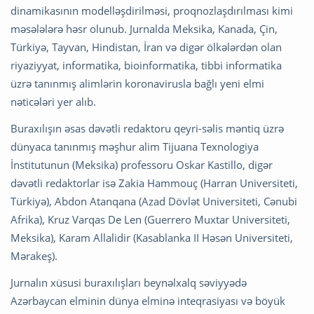
dinamikasının modelləşdirilməsi, proqnozlaşdırılması kimi
məsələlərə həsr olunub. Jurnalda Meksika, Kanada, Çin,
Türkiyə, Tayvan, Hindistan, İran və digər ölkələrdən olan
riyaziyyat, informatika, bioinformatika, tibbi informatika
üzrə tanınmış alimlərin koronavirusla bağlı yeni elmi
nəticələri yer alıb.
Buraxılışın əsas dəvətli redaktoru qeyri-səlis məntiq üzrə
dünyaca tanınmış məşhur alim Tijuana Texnologiya
İnstitutunun (Meksika) professoru Oskar Kastillo, digər
dəvətli redaktorlar isə Zakia Hammouç (Harran Universiteti,
Türkiyə), Abdon Atanqana (Azad Dövlət Universiteti, Cənubi
Afrika), Kruz Varqas De Len (Guerrero Muxtar Universiteti,
Meksika), Karam Allalidir (Kasablanka II Həsən Universiteti,
Mərakeş).
Jurnalın xüsusi buraxılışları beynəlxalq səviyyədə
Azərbaycan elminin dünya elminə inteqrasiyası və böyük