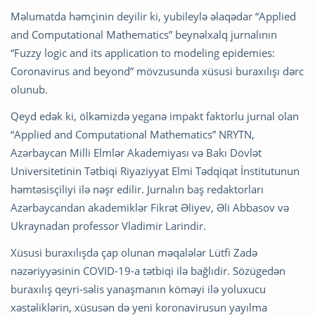
Məlumatda həmçinin deyilir ki, yubileylə əlaqədar “Applied
and Computational Mathematics” beynəlxalq jurnalının
“Fuzzy logic and its application to modeling epidemies:
Coronavirus and beyond” mövzusunda xüsusi buraxılışı dərc
olunub.
Qeyd edək ki, ölkəmizdə yeganə impakt faktorlu jurnal olan
“Applied and Computational Mathematics” NRYTN,
Azərbaycan Milli Elmlər Akademiyası və Bakı Dövlət
Universitetinin Tətbiqi Riyaziyyat Elmi Tədqiqat İnstitutunun
həmtəsisçiliyi ilə nəşr edilir. Jurnalın baş redaktorları
Azərbaycandan akademiklər Fikrət Əliyev, Əli Abbasov və
Ukraynadan professor Vladimir Larindir.
Xüsusi buraxılışda çap olunan məqalələr Lütfi Zadə
nəzəriyyəsinin COVID-19-a tətbiqi ilə bağlıdir. Sözügedən
buraxılış qeyri-səlis yanaşmanın köməyi ilə yoluxucu
xəstəliklərin, xüsusən də yeni koronavirusun yayılma