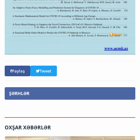
Paylaş
Tweet
ŞƏRHLƏR
OXŞAR XƏBƏRLƏR