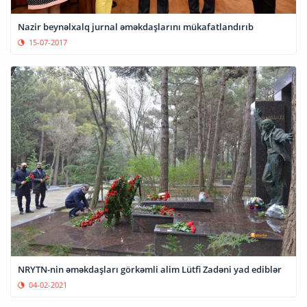
Nazir beynəlxalq jurnal əməkdaşlarını mükafatlandırıb
15-07-2017
NRYTN-nin əməkdaşları görkəmli alim Lütfi Zadəni yad ediblər
04-02-2021