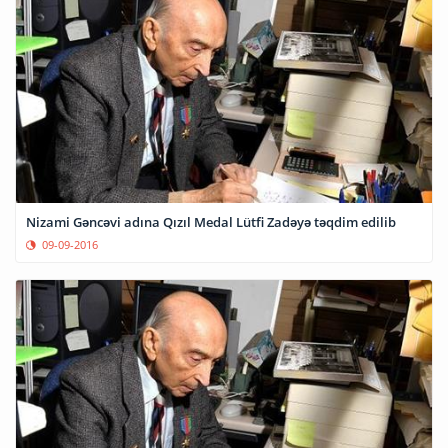
Nizami Gəncəvi adına Qızıl Medal Lütfi Zadəyə təqdim edilib
09-09-2016