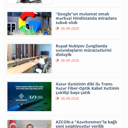
“Google”un məlumat emalı
mərkəzi Hindistanda etirazlara
səbəb olub
06-08-2026
Rəşad Nəbiyev Zəngilanda
vətəndaşların müraciətlərini
dinləyib
06-08-2026
Xəzər dənizinin dibi ilə Trans-
Xəzər Fiber-Optik Kabel Xəttinin
çəkilişi başa çatıb
06-08-2026
AZCON-a "Azərkosmos"la bağlı
yeni səlahiyyətlər verilib