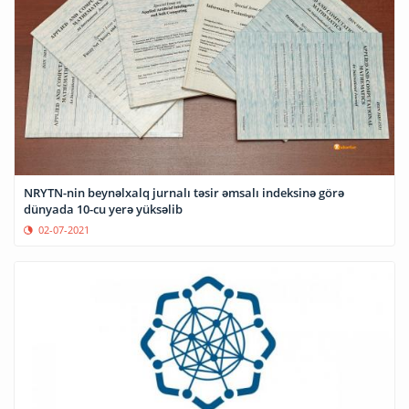
NRYTN-nin beynəlxalq jurnalı təsir əmsalı indeksinə görə
dünyada 10-cu yerə yüksəlib
02-07-2021