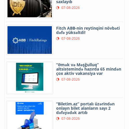
saxlayıb
07-08-2026
Fitch ABB-nin reytinqini növbəti
dəfə yüksəltdi!
07-08-2026
“Əmək və Məşğulluq”
altsistemində hazırda 65 mindən
çox aktiv vakansiya var
07-08-2026
“Biletim.az” portalı üzərindən
onlayn bilet alanların sayı 2
dəfəyədək artıb
07-08-2026