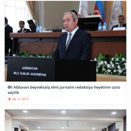
Əli Abbasov beynəlxalq elmi jurnalın redaksiya heyətinin üzvü
seçilib
04-11-2015