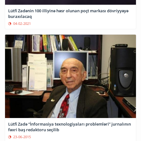
Lütfi Zadənin 100 illiyinə həsr olunan poçt markası dövriyyəyə
buraxılacaq
04-02-2021
Lütfi Zadə “İnformasiya texnologiyaları problemləri” jurnalının
fəxri baş redaktoru seçilib
23-06-2015