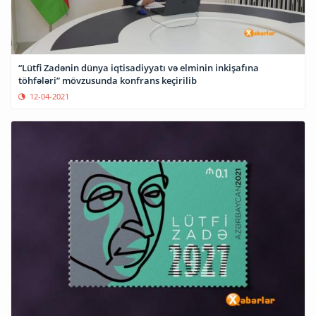
“Lütfi Zadənin dünya iqtisadiyyatı və elminin inkişafına
töhfələri” mövzusunda konfrans keçirilib
12-04-2021