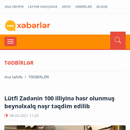
ANA SƏHİFƏ
LAYİHƏ HAQQINDA
ARXİV
XƏBƏRLƏR
ƏLAQƏ
TƏDBİRLƏR
Ana Səhifə
TƏDBİRLƏR
Lütfi Zadənin 100 illiyinə həsr olunmuş
beynəlxalq nəşr təqdim edilib
08-03-2021
11:29