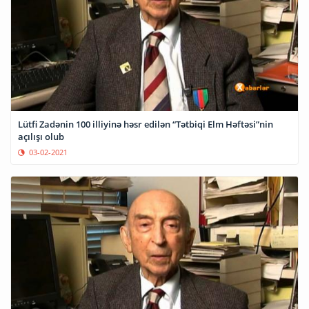
Lütfi Zadənin 100 illiyinə həsr edilən “Tətbiqi Elm Həftəsi”nin
açılışı olub
03-02-2021