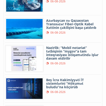
06-08-2026
Azərbaycan və Qazaxıstan
Transxəzər Fiber-Optik Kabel
Xəttinin çəkilişini başa çatdırıb
06-08-2026
Nazirlik: “Mobil notariat”
tətbiqinin “mygov”a tam
inteqrasiyası istiqamətində işlər
davam etdirilir
06-08-2026
Beş İcra Hakimiyyəti İT
sistemlərini “Hökumət
buludu”na köçürüb
06-08-2026