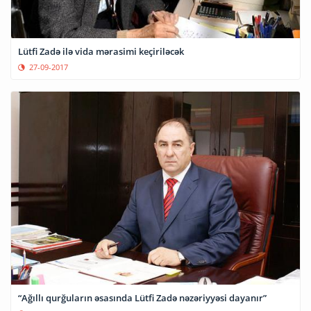
Lütfi Zadə ilə vida mərasimi keçiriləcək
27-09-2017
“Ağıllı qurğuların əsasında Lütfi Zadə nəzəriyyəsi dayanır”