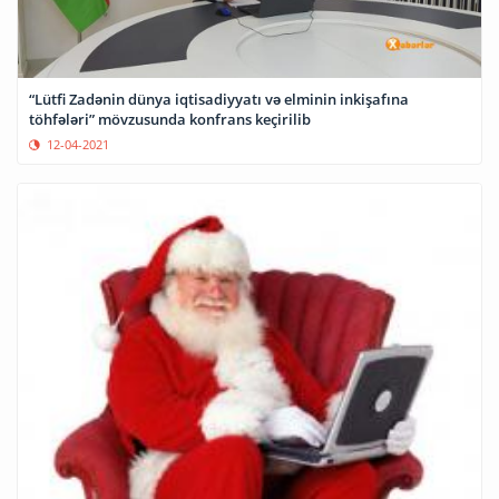
“Lütfi Zadənin dünya iqtisadiyyatı və elminin inkişafına
töhfələri” mövzusunda konfrans keçirilib
12-04-2021