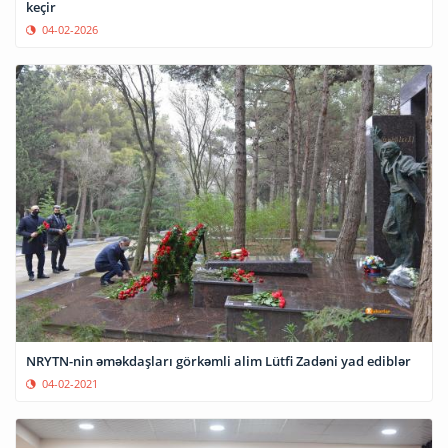
keçir
04-02-2026
NRYTN-nin əməkdaşları görkəmli alim Lütfi Zadəni yad ediblər
04-02-2021