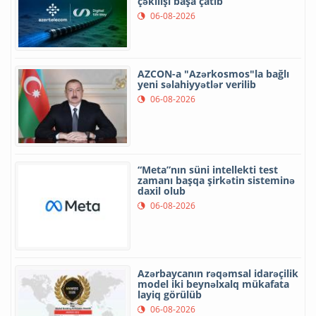
çəkilişi başa çatıb
06-08-2026
AZCON-a "Azərkosmos"la bağlı
yeni səlahiyyətlər verilib
06-08-2026
“Meta”nın süni intellekti test
zamanı başqa şirkətin sisteminə
daxil olub
06-08-2026
Azərbaycanın rəqəmsal idarəçilik
model iki beynəlxalq mükafata
layiq görülüb
06-08-2026