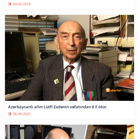
04-02-2018
Azərbaycanlı alim Lütfi Zadənin vəfatından 8 il ötür
06-09-2025