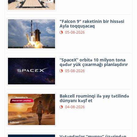
"Falcon 9" raketinin bir hissəsi
Ayla toqquşacaq
05-08-2026
“SpaceX” orbitə 10 milyon tona
qədər yük çıxarmağı planlaşdırır
05-08-2026
Bakcell rouminqi ilə yay tətilində
dünyanı kəşf et
04-08-2026
Vətəndaşlar “mygov” üzərindən