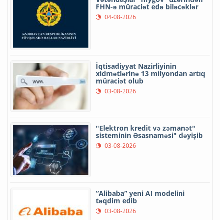
FHN-ə müraciət edə biləcəklər
04-08-2026
İqtisadiyyat Nazirliyinin
xidmətlərinə 13 milyondan artıq
müraciət olub
03-08-2026
"Elektron kredit və zəmanət"
sisteminin Əsasnaməsi" dəyişib
03-08-2026
“Alibaba” yeni AI modelini
təqdim edib
03-08-2026