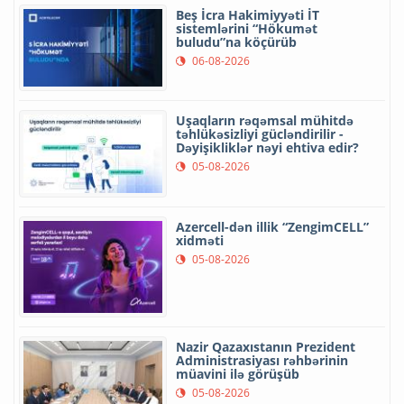
Beş İcra Hakimiyyəti İT
sistemlərini “Hökumət
buludu”na köçürüb
06-08-2026
Uşaqların rəqəmsal mühitdə
təhlükəsizliyi gücləndirilir -
Dəyişikliklər nəyi ehtiva edir?
05-08-2026
Azercell-dən illik “ZengimCELL”
xidməti
05-08-2026
Nazir Qazaxıstanın Prezident
Administrasiyası rəhbərinin
müavini ilə görüşüb
05-08-2026