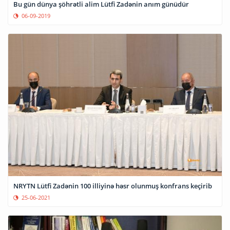
Bu gün dünya şöhrətli alim Lütfi Zadənin anım günüdür
06-09-2019
NRYTN Lütfi Zadənin 100 illiyinə həsr olunmuş konfrans keçirib
25-06-2021