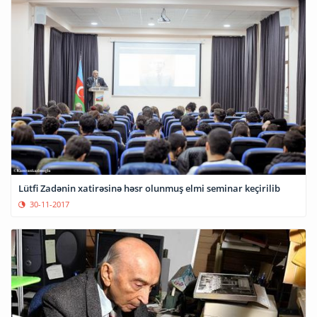
Lütfi Zadənin xatirəsinə həsr olunmuş elmi seminar keçirilib
30-11-2017