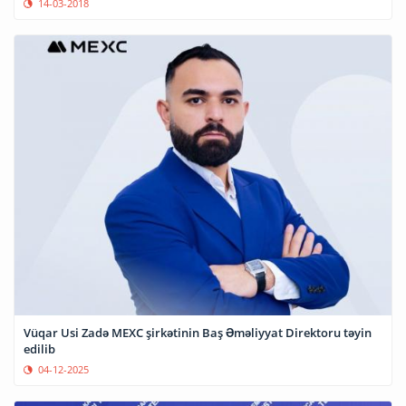
14-03-2018
Vüqar Usi Zadə MEXC şirkətinin Baş Əməliyyat Direktoru təyin
edilib
04-12-2025