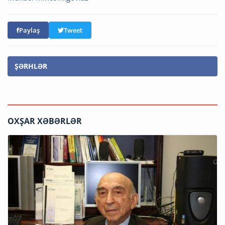
Paylaş
Tweet
ŞƏRHLƏR
OXŞAR XƏBƏRLƏR