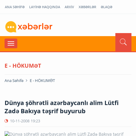
ANA SƏHİFƏ
LAYİHƏ HAQQINDA
ARXİV
XƏBƏRLƏR
ƏLAQƏ
E - HÖKUMƏT
Ana Səhifə
E - HÖKUMƏT
Dünya şöhrətli azərbaycanlı alim Lütfi
Zadə Bakıya təşrif buyurub
10-11-2008
19:23