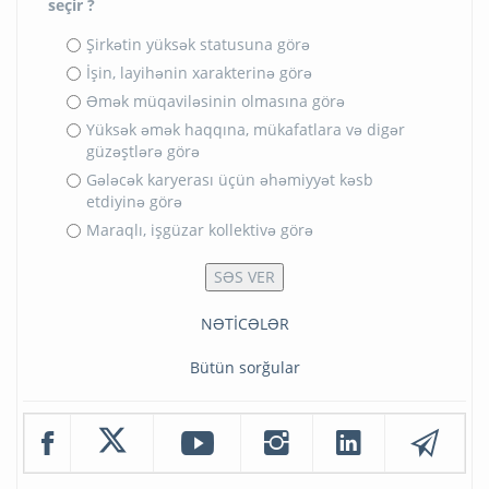
seçir ?
Şirkətin yüksək statusuna görə
İşin, layihənin xarakterinə görə
Əmək müqaviləsinin olmasına görə
Yüksək əmək haqqına, mükafatlara və digər
güzəştlərə görə
Gələcək karyerası üçün əhəmiyyət kəsb
etdiyinə görə
Maraqlı, işgüzar kollektivə görə
NƏTİCƏLƏR
Bütün sorğular