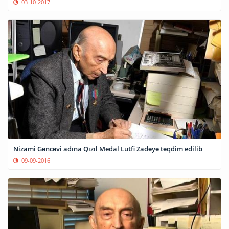
03-10-2017
Nizami Gəncəvi adına Qızıl Medal Lütfi Zadəyə təqdim edilib
09-09-2016