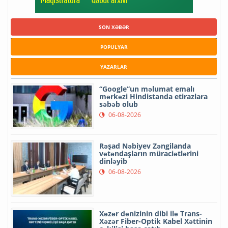
SON XƏBƏR
POPULYAR
YAZARLAR
“Google”un məlumat emalı
mərkəzi Hindistanda etirazlara
səbəb olub
06-08-2026
Rəşad Nəbiyev Zəngilanda
vətəndaşların müraciətlərini
dinləyib
06-08-2026
Xəzər dənizinin dibi ilə Trans-
Xəzər Fiber-Optik Kabel Xəttinin