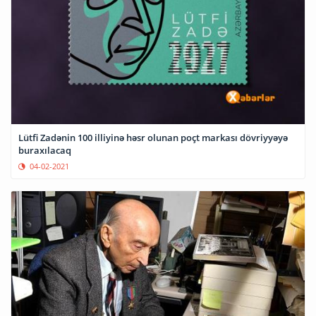
Lütfi Zadənin 100 illiyinə həsr olunan poçt markası dövriyyəyə
buraxılacaq
04-02-2021