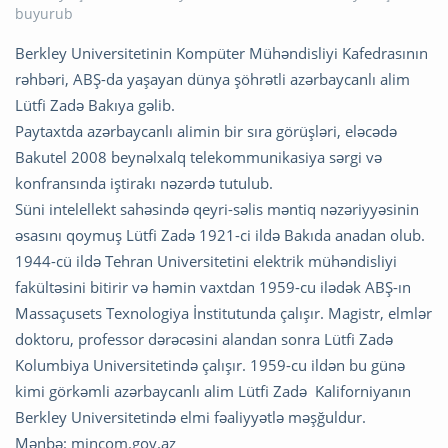
Berkley Universitetinin Kompüter Mühəndisliyi Kafedrasının
rəhbəri, ABŞ-da yaşayan dünya şöhrətli azərbaycanlı alim
Lütfi Zadə Bakıya gəlib.
Paytaxtda azərbaycanlı alimin bir sıra görüşləri, eləcədə
Bakutel 2008 beynəlxalq telekommunikasiya sərgi və
konfransında iştirakı nəzərdə tutulub.
Süni intelellekt sahəsində qeyri-səlis məntiq nəzəriyyəsinin
əsasını qoymuş Lütfi Zadə 1921-ci ildə Bakıda anadan olub.
1944-cü ildə Tehran Universitetini elektrik mühəndisliyi
fakültəsini bitirir və həmin vaxtdan 1959-cu ilədək ABŞ-ın
Massaçusets Texnologiya İnstitutunda çalışır. Magistr, elmlər
doktoru, professor dərəcəsini alandan sonra Lütfi Zadə
Kolumbiya Universitetində çalışır. 1959-cu ildən bu günə
kimi görkəmli azərbaycanlı alim Lütfi Zadə Kaliforniyanın
Berkley Universitetində elmi fəaliyyətlə məşğuldur.
Mənbə: mincom.gov.az