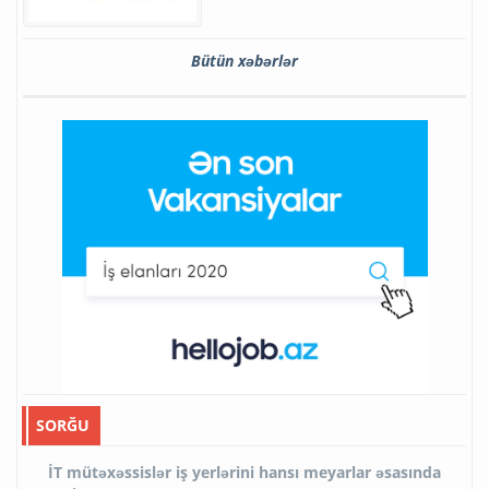
Bütün xəbərlər
SORĞU
İT mütəxəssislər iş yerlərini hansı meyarlar əsasında