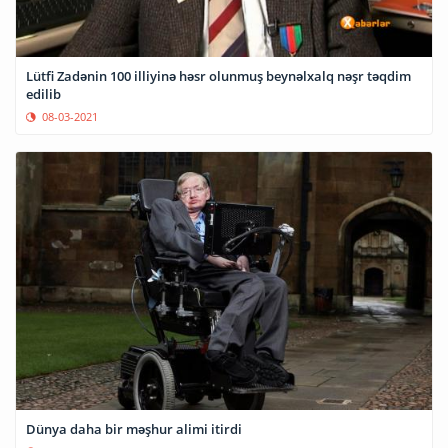
Lütfi Zadənin 100 illiyinə həsr olunmuş beynəlxalq nəşr təqdim
edilib
08-03-2021
Dünya daha bir məşhur alimi itirdi