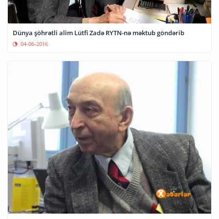
Dünya şöhrətli alim Lütfi Zadə RYTN-nə məktub göndərib
04-06-2016