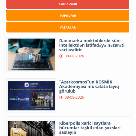
SON XƏBƏR
POPULYAR
YAZARLAR
Danimarka məktəblərdə süni
intellektdən istifadəyə nəzarəti
sərtləşdirir
08-08-2026
“Azərkosmos”un KOSMİK
Akademiyası mükafata layiq
görülüb
08-08-2026
Kiberpolis xarici saytlara
hücumlar təşkil edən şəxsləri
saxlayıb