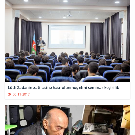
Lütfi Zadənin xatirəsinə həsr olunmuş elmi seminar keçirilib
30-11-2017