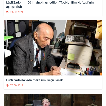
Lütfi Zadənin 100 illiyinə həsr edilən “Tətbiqi Elm Həftəsi”nin
açılışı olub
03-02-2021
Lütfi Zadə ilə vida mərasimi keçiriləcək
27-09-2017