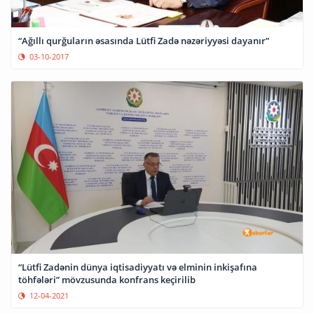
“Ağıllı qurğuların əsasında Lütfi Zadə nəzəriyyəsi dayanır”
03-10-2017
“Lütfi Zadənin dünya iqtisadiyyatı və elminin inkişafına
töhfələri” mövzusunda konfrans keçirilib
12-04-2021