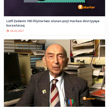
Lütfi Zadənin 100 illiyinə həsr olunan poçt markası dövriyyəyə
buraxılacaq
04-02-2021