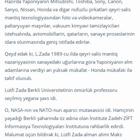
Hazırda Yaponiyanın Mitsubishi, Toshiba, Sony, Canon,
Sanyo, Nissan, Honda və digər nüfuzlu şirkətləri qeyri-səlis
məntiq texnologiyasından foto və videokameralar,
paltaryuyan maşınlar, vakuum kimyəvi təmizləyiciləri
istehsalında, avtomobillərin, qatarların, sənaye proseslərinin
idarə olunmasında geniş istifadə edirlər.
Qeyd edək ki, L.Zadə 1989-cu ildə qeyri-səlis məntiq
nəzəriyyəsinin sənayedəki uğurlarına görə Yaponiyanın elm
adamlarına verdiyi ən yüksək mükafat - Honda mükafatı ilə
təltif olunub.
Lütfi Zadə Berkli Universitetinin ömürlük professoru
seçilmiş yeganə şəxs idi.
O, NASA-nın və NATO-nun aparıcı mütəxəssisi idi. Həmçinin
yaşadığı Berkli şəhərində öz adına olan İnstitute Zadeh-ZİFT
İnformasiya Texnologiyaları İnstitutuna rəhbərlik edirdi.
Məlumat üçün bildirək ki, Lütfi Zadə alman alimi Maks