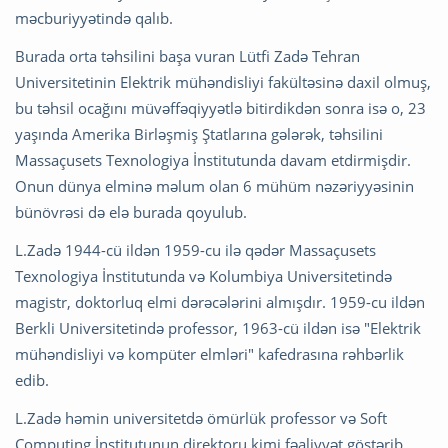
məcburiyyətində qalıb.
Burada orta təhsilini başa vuran Lütfi Zadə Tehran
Universitetinin Elektrik mühəndisliyi fakültəsinə daxil olmuş,
bu təhsil ocağını müvəffəqiyyətlə bitirdikdən sonra isə o, 23
yaşında Amerika Birləşmiş Ştatlarına gələrək, təhsilini
Massaçusets Texnologiya İnstitutunda davam etdirmişdir.
Onun dünya elminə məlum olan 6 mühüm nəzəriyyəsinin
bünövrəsi də elə burada qoyulub.
L.Zadə 1944-cü ildən 1959-cu ilə qədər Massaçusets
Texnologiya İnstitutunda və Kolumbiya Universitetində
magistr, doktorluq elmi dərəcələrini almışdır. 1959-cu ildən
Berkli Universitetində professor, 1963-cü ildən isə "Elektrik
mühəndisliyi və kompüter elmləri" kafedrasına rəhbərlik
edib.
L.Zadə həmin universitetdə ömürlük professor və Soft
Computing İnstitutunun direktoru kimi fəaliyyət göstərib.