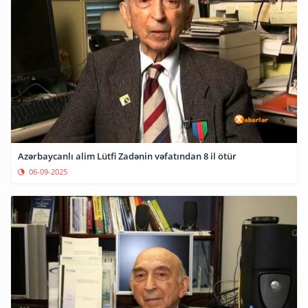
Azərbaycanlı alim Lütfi Zadənin vəfatından 8 il ötür
06-09-2025