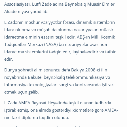
Assosiasiyası, Lütfi Zadə adına Beynəlxalq Müasir Elmlər
Akademiyası yaradılıb.
L.Zadənin məşhur vəziyyətlər fəzası, dinamik sistemlərin
idarə olunma və müşahidə olunma nəzəriyyələri müasir
idarəetmə elminin əsasını təşkil edir. ABŞ-ın Milli Kosmik
Tədqiqatlar Mərkəzi (NASA) bu nəzəriyyələr əsasında
idarəetmə sistemlərini tədqiq edir, layihələndirir və tətbiq
edir.
Dünya şöhrətli alim sonuncu dəfə Bakıya 2008-ci ilin
noyabrında Bakutel beynəlxalq telekommunikasiya və
informasiya texnologiyaları sərgi və konfransında iştirak
etmək üçün gəlib.
L.Zadə AMEA Rəyasət Heyətində təşkil olunan tədbirdə
iştirak etmiş, ona elmdə göstərdiyi xidmətlərə görə AMEA-
nın fəxri diplomu təqdim olunub.