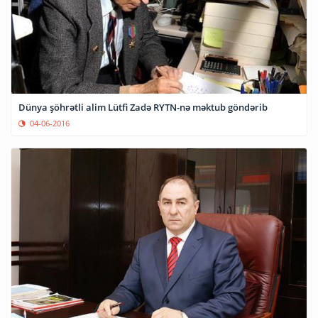
Dünya şöhrətli alim Lütfi Zadə RYTN-nə məktub göndərib
04-06-2016