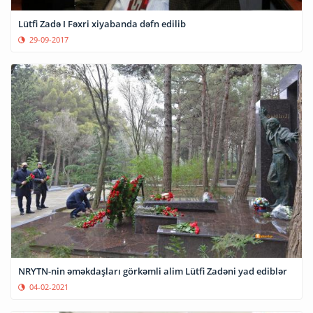
Lütfi Zadə I Fəxri xiyabanda dəfn edilib
29-09-2017
NRYTN-nin əməkdaşları görkəmli alim Lütfi Zadəni yad ediblər
04-02-2021