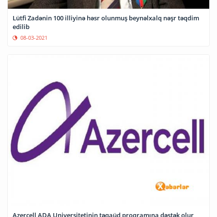
Lütfi Zadənin 100 illiyinə həsr olunmuş beynəlxalq nəşr təqdim
edilib
08-03-2021
Azercell ADA Universitetinin təqaüd proqramına dəstək olur