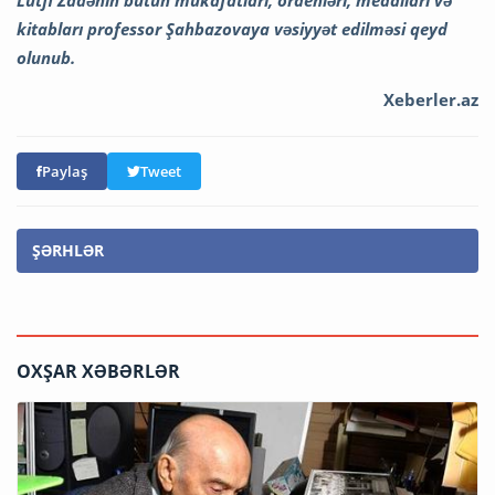
Lütfi Zadənin bütün mükafatları, ordenləri, medalları və
kitabları professor Şahbazovaya vəsiyyət edilməsi qeyd
olunub.
Xeberler.az
Paylaş
Tweet
ŞƏRHLƏR
OXŞAR XƏBƏRLƏR