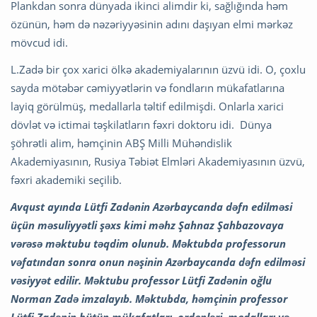
Plankdan sonra dünyada ikinci alimdir ki, sağlığında həm
özünün, həm də nəzəriyyəsinin adını daşıyan elmi mərkəz
mövcud idi.
L.Zadə bir çox xarici ölkə akademiyalarının üzvü idi. O, çoxlu
sayda mötəbər cəmiyyətlərin və fondların mükafatlarına
layiq görülmüş, medallarla təltif edilmişdi. Onlarla xarici
dövlət və ictimai təşkilatların fəxri doktoru idi. Dünya
şöhrətli alim, həmçinin ABŞ Milli Mühəndislik
Akademiyasının, Rusiya Təbiət Elmləri Akademiyasının üzvü,
fəxri akademiki seçilib.
Avqust ayında Lütfi Zadənin Azərbaycanda dəfn edilməsi
üçün məsuliyyətli şəxs kimi məhz Şahnaz Şahbazovaya
vərəsə məktubu təqdim olunub. Məktubda professorun
vəfatından sonra onun nəşinin Azərbaycanda dəfn edilməsi
vəsiyyət edilir. Məktubu professor Lütfi Zadənin oğlu
Norman Zadə imzalayıb. Məktubda, həmçinin professor