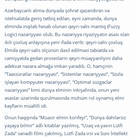
Azərbaycanlı alimə dünyada şöhrət qazandıran və
istehsalatda geniş tətbiq edilən, eyni zamanda, dünya
elmində inqilab hesab olunan qeyri-səlis məntiq (Fuzzy
Logic) nəzəriyyəsi olub. Bu nəzəriyyə riyaziyyatın əsası olan
ikili çoxluq anlayışına yeni ifadə verib: qeyri-səlis çoxluq.
Elmdə qeyri-səlis ölçünün daxil edilməsi təbiətdə və
cəmiyyətdə gedən proseslərin qeyri-müəyyənliyini daha
adekvat nəzərə almağa imkan yaradıb. O, həmçinin
“Təəssüratlar nəzəriyyəsi”, “Sistemlər nəzəriyyəsi”, “Sözlə
işləyən kompyuter nəzəriyyəsi”, “Optimal süzgəclər
nəzəriyyəsi” kimi dünya elminin inkişafında, onun yeni
əsaslar üzərində qurulmasında mühüm rol oynamış elmi
kəşflərin müəllifi idi.
Onun haqqında “Müasir elmin korifeyi”, “Dünya dahilərsiz
yaşaya bilmir” adlı kitablar yazılmış, “Uzaq və yaxın Lütfi
Zadə” sənədli filmi çəkilmiş, Lütfi Zadə irsi və Süni İntellekt