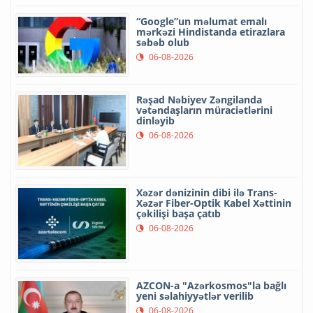
“Google”un məlumat emalı
mərkəzi Hindistanda etirazlara
səbəb olub
06-08-2026
Rəşad Nəbiyev Zəngilanda
vətəndaşların müraciətlərini
dinləyib
06-08-2026
Xəzər dənizinin dibi ilə Trans-
Xəzər Fiber-Optik Kabel Xəttinin
çəkilişi başa çatıb
06-08-2026
AZCON-a "Azərkosmos"la bağlı
yeni səlahiyyətlər verilib
06-08-2026