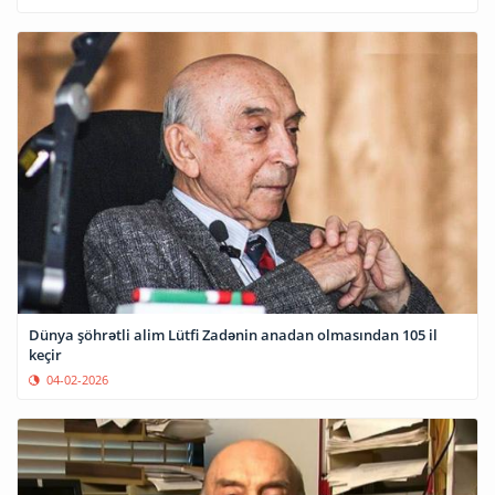
Dünya şöhrətli alim Lütfi Zadənin anadan olmasından 105 il
keçir
04-02-2026