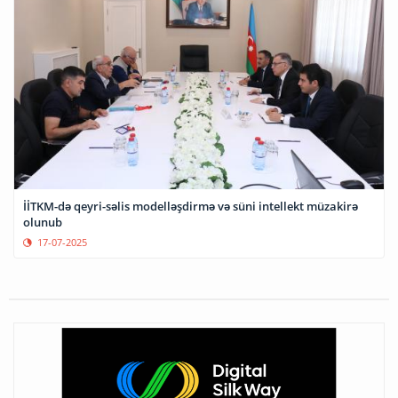
İİTKM-də qeyri-səlis modelləşdirmə və süni intellekt müzakirə
olunub
17-07-2025