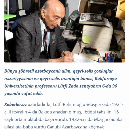
Dünya şöhrətli azərbaycanlı alim, qeyri-səlis çoxluqlar
nəzəriyyəsinin və qeyri-səlis məntiqin banisi, Kaliforniya
Universitetinin professoru Lütfi Zadə sentyabrın 6-da 96
yaşında vəfat edib.
Xeberler.az
xatırladır ki, Lütfi Rəhim oğlu Ələsgərzadə 1921-
ci il fevralın 4-də Bakıda anadan olmuş, ibtidai təhsilini 16
saylı orta məktəbdə başa vurub. 1932-ci ildə Ələsgərzadələr
ailəsi ata-baba yurdu Cənubi Azərbaycana köçmək