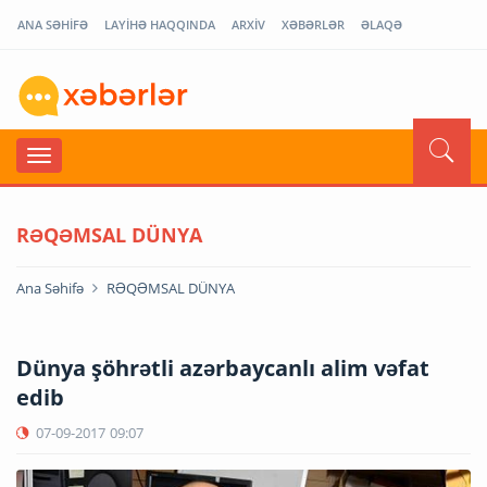
ANA SƏHİFƏ
LAYİHƏ HAQQINDA
ARXİV
XƏBƏRLƏR
ƏLAQƏ
RƏQƏMSAL DÜNYA
Ana Səhifə
RƏQƏMSAL DÜNYA
Dünya şöhrətli azərbaycanlı alim vəfat
edib
07-09-2017
09:07