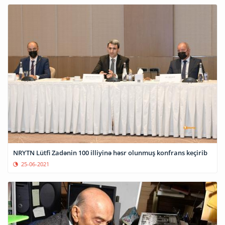
NRYTN Lütfi Zadənin 100 illiyinə həsr olunmuş konfrans keçirib
25-06-2021