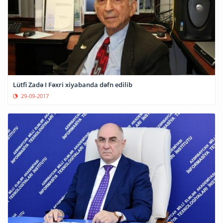
Lütfi Zadə I Fəxri xiyabanda dəfn edilib
29-09-2017