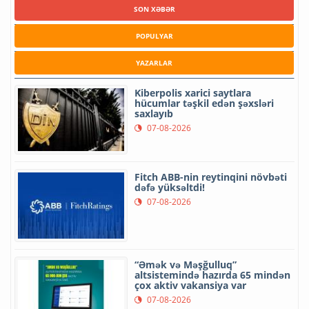
SON XƏBƏR
POPULYAR
YAZARLAR
Kiberpolis xarici saytlara
hücumlar təşkil edən şəxsləri
saxlayıb
07-08-2026
Fitch ABB-nin reytinqini növbəti
dəfə yüksəltdi!
07-08-2026
“Əmək və Məşğulluq”
altsistemində hazırda 65 mindən
çox aktiv vakansiya var
07-08-2026