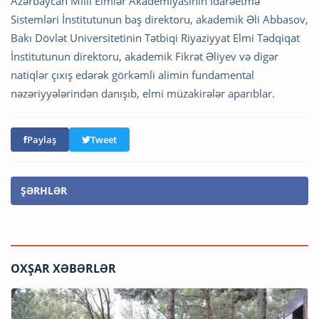
Azərbaycan Milli Elmlər Akademiyasının İdarəetmə
Sistemləri İnstitutunun baş direktoru, akademik Əli Abbasov,
Bakı Dövlət Universitetinin Tətbiqi Riyaziyyat Elmi Tədqiqat
İnstitutunun direktoru, akademik Fikrət Əliyev və digər
natiqlər çıxış edərək görkəmli alimin fundamental
nəzəriyyələrindən danışıb, elmi müzakirələr aparıblar.
Paylaş
Tweet
ŞƏRHLƏR
OXŞAR XƏBƏRLƏR