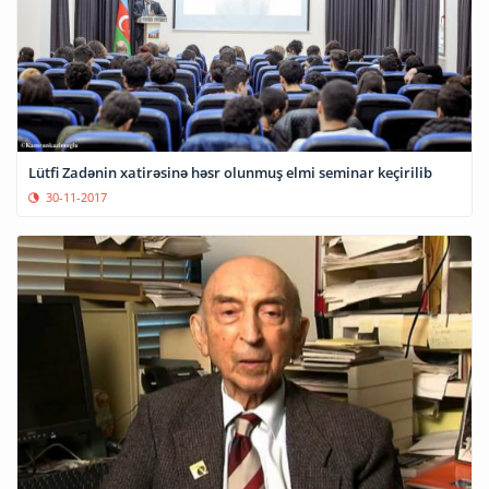
Lütfi Zadənin xatirəsinə həsr olunmuş elmi seminar keçirilib
30-11-2017