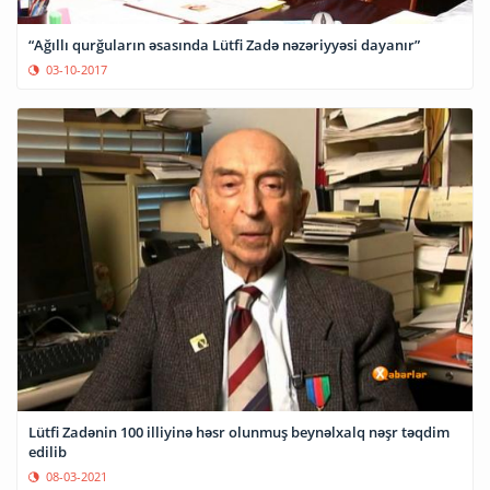
“Ağıllı qurğuların əsasında Lütfi Zadə nəzəriyyəsi dayanır”
03-10-2017
Lütfi Zadənin 100 illiyinə həsr olunmuş beynəlxalq nəşr təqdim
edilib
08-03-2021