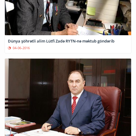
Dünya şöhrətli alim Lütfi Zadə RYTN-nə məktub göndərib
04-06-2016