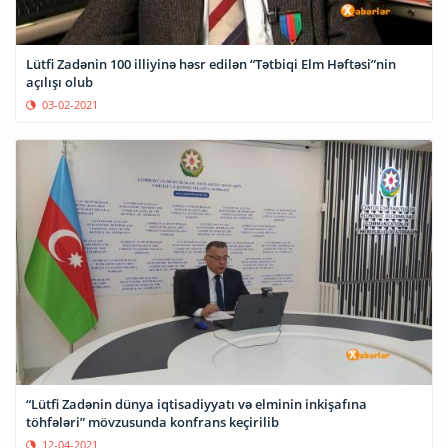
Lütfi Zadənin 100 illiyinə həsr edilən “Tətbiqi Elm Həftəsi”nin
açılışı olub
03-02-2021
“Lütfi Zadənin dünya iqtisadiyyatı və elminin inkişafına
töhfələri” mövzusunda konfrans keçirilib
12-04-2021