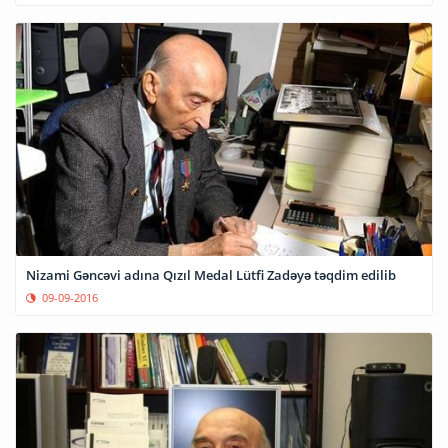
Nizami Gəncəvi adına Qızıl Medal Lütfi Zadəyə təqdim edilib
09-09-2016