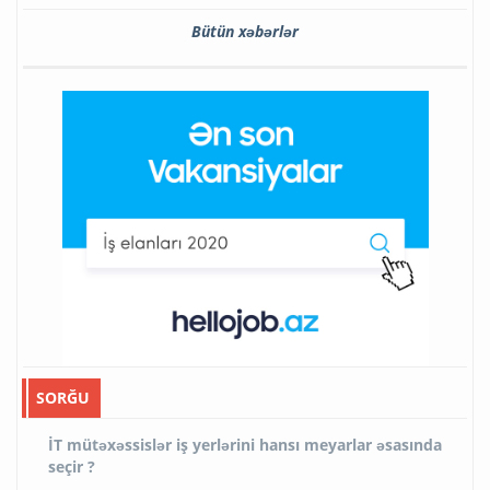
Bütün xəbərlər
SORĞU
İT mütəxəssislər iş yerlərini hansı meyarlar əsasında
seçir ?