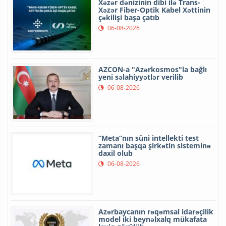
Xəzər dənizinin dibi ilə Trans-
Xəzər Fiber-Optik Kabel Xəttinin
çəkilişi başa çatıb
06-08-2026
AZCON-a "Azərkosmos"la bağlı
yeni səlahiyyətlər verilib
06-08-2026
“Meta”nın süni intellekti test
zamanı başqa şirkətin sisteminə
daxil olub
06-08-2026
Azərbaycanın rəqəmsal idarəçilik
model iki beynəlxalq mükafata