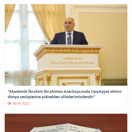
“Akademik İbrahim İbrahimov Azərbaycanda riyaziyyat elmini
dünya səviyyəsinə yüksəldən alimlərimizdəndir”
30-06-2022