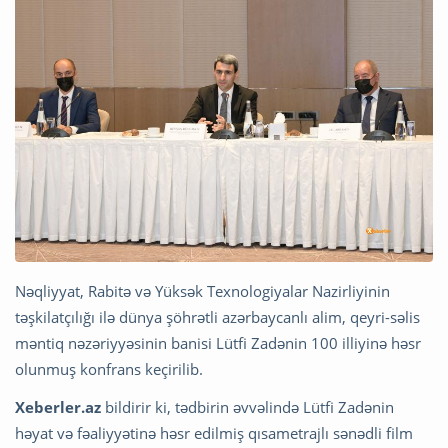
Nəqliyyat, Rabitə və Yüksək Texnologiyalar Nazirliyinin
təşkilatçılığı ilə dünya şöhrətli azərbaycanlı alim, qeyri-səlis
məntiq nəzəriyyəsinin banisi Lütfi Zadənin 100 illiyinə həsr
olunmuş konfrans keçirilib.
Xeberler.az
bildirir ki, tədbirin əvvəlində Lütfi Zadənin
həyat və fəaliyyətinə həsr edilmiş qısametrajlı sənədli film