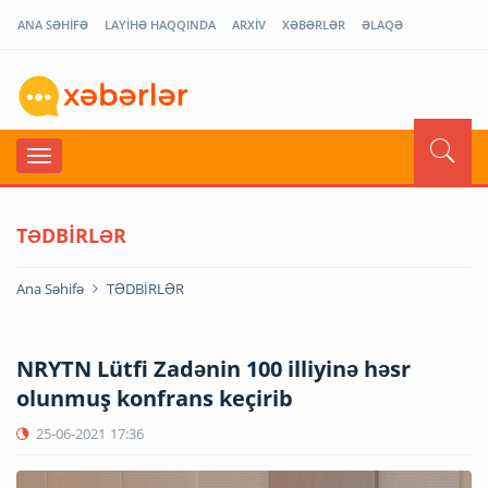
ANA SƏHİFƏ
LAYİHƏ HAQQINDA
ARXİV
XƏBƏRLƏR
ƏLAQƏ
TƏDBİRLƏR
Ana Səhifə
TƏDBİRLƏR
NRYTN Lütfi Zadənin 100 illiyinə həsr
olunmuş konfrans keçirib
25-06-2021
17:36