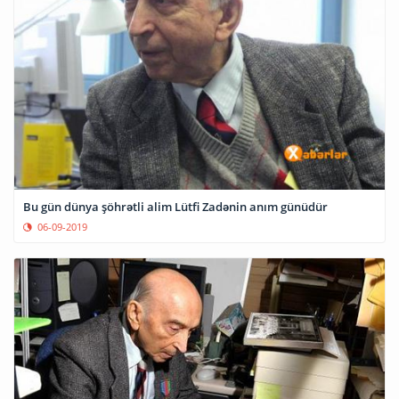
Bu gün dünya şöhrətli alim Lütfi Zadənin anım günüdür
06-09-2019