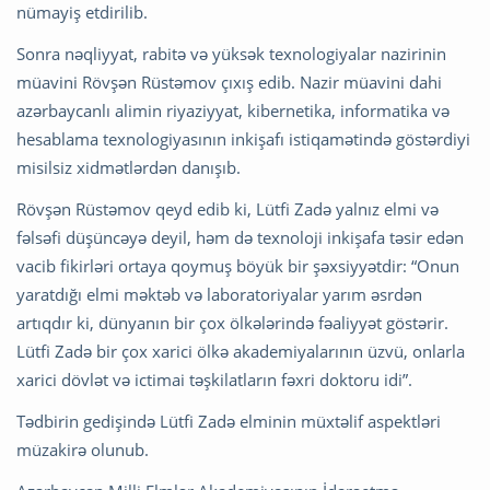
nümayiş etdirilib.
Sonra nəqliyyat, rabitə və yüksək texnologiyalar nazirinin
müavini Rövşən Rüstəmov çıxış edib. Nazir müavini dahi
azərbaycanlı alimin riyaziyyat, kibernetika, informatika və
hesablama texnologiyasının inkişafı istiqamətində göstərdiyi
misilsiz xidmətlərdən danışıb.
Rövşən Rüstəmov qeyd edib ki, Lütfi Zadə yalnız elmi və
fəlsəfi düşüncəyə deyil, həm də texnoloji inkişafa təsir edən
vacib fikirləri ortaya qoymuş böyük bir şəxsiyyətdir: “Onun
yaratdığı elmi məktəb və laboratoriyalar yarım əsrdən
artıqdır ki, dünyanın bir çox ölkələrində fəaliyyət göstərir.
Lütfi Zadə bir çox xarici ölkə akademiyalarının üzvü, onlarla
xarici dövlət və ictimai təşkilatların fəxri doktoru idi”.
Tədbirin gedişində Lütfi Zadə elminin müxtəlif aspektləri
müzakirə olunub.