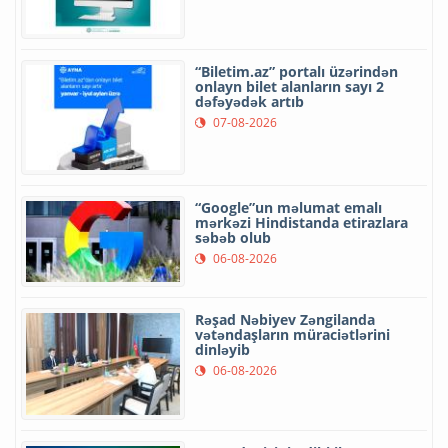
“Biletim.az” portalı üzərindən
onlayn bilet alanların sayı 2
dəfəyədək artıb
07-08-2026
“Google”un məlumat emalı
mərkəzi Hindistanda etirazlara
səbəb olub
06-08-2026
Rəşad Nəbiyev Zəngilanda
vətəndaşların müraciətlərini
dinləyib
06-08-2026