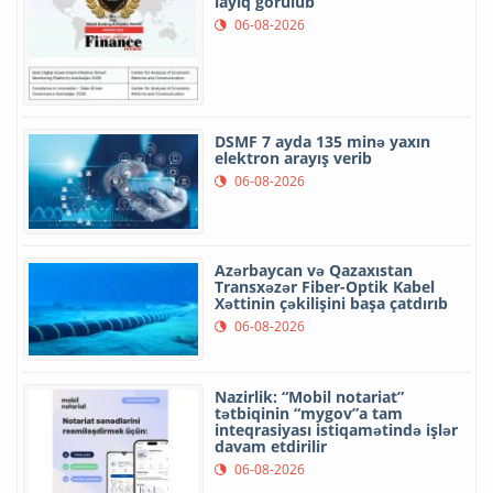
layiq görülüb
06-08-2026
DSMF 7 ayda 135 minə yaxın
elektron arayış verib
06-08-2026
Azərbaycan və Qazaxıstan
Transxəzər Fiber-Optik Kabel
Xəttinin çəkilişini başa çatdırıb
06-08-2026
Nazirlik: “Mobil notariat”
tətbiqinin “mygov”a tam
inteqrasiyası istiqamətində işlər
davam etdirilir
06-08-2026