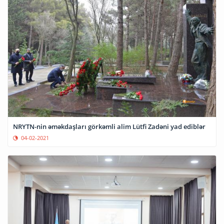
NRYTN-nin əməkdaşları görkəmli alim Lütfi Zadəni yad ediblər
04-02-2021