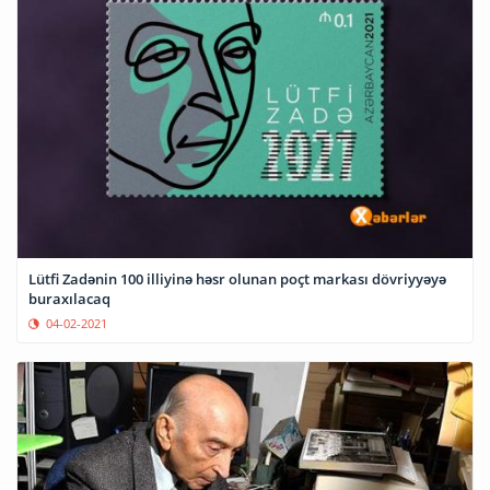
Lütfi Zadənin 100 illiyinə həsr olunan poçt markası dövriyyəyə
buraxılacaq
04-02-2021