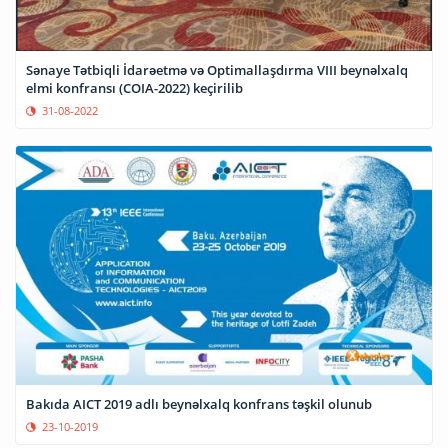
Sənaye Tətbiqli İdarəetmə və Optimallaşdırma VIII beynəlxalq
elmi konfransı (COIA-2022) keçirilib
31-08-2022
Bakıda AICT 2019 adlı beynəlxalq konfrans təşkil olunub
23-10-2019