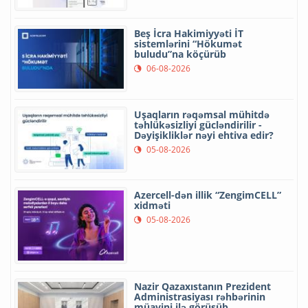
Beş İcra Hakimiyyəti İT
sistemlərini “Hökumət
buludu”na köçürüb
06-08-2026
Uşaqların rəqəmsal mühitdə
təhlükəsizliyi gücləndirilir -
Dəyişikliklər nəyi ehtiva edir?
05-08-2026
Azercell-dən illik “ZengimCELL”
xidməti
05-08-2026
Nazir Qazaxıstanın Prezident
Administrasiyası rəhbərinin
müavini ilə görüşüb