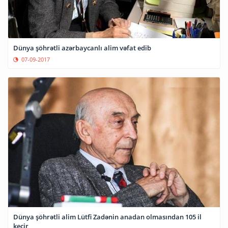
Dünya şöhrətli azərbaycanlı alim vəfat edib
07-09-2017
Dünya şöhrətli alim Lütfi Zadənin anadan olmasından 105 il
keçir