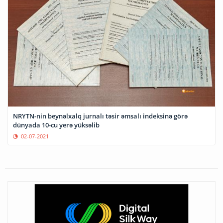
NRYTN-nin beynəlxalq jurnalı təsir əmsalı indeksinə görə
dünyada 10-cu yerə yüksəlib
02-07-2021