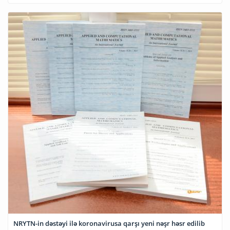
NRYTN-in dəstəyi ilə koronavirusa qarşı yeni nəşr həsr edilib