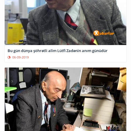
Bu gün dünya şöhrətli alim Lütfi Zadənin anım günüdür
06-09-2019