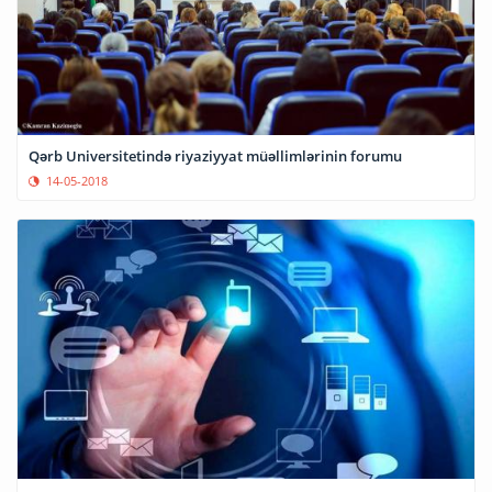
Qərb Universitetində riyaziyyat müəllimlərinin forumu
14-05-2018