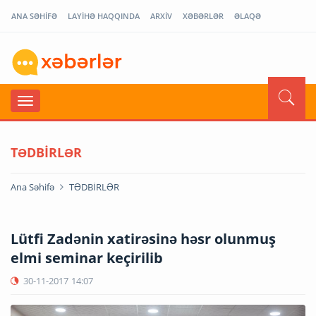
ANA SƏHİFƏ
LAYİHƏ HAQQINDA
ARXİV
XƏBƏRLƏR
ƏLAQƏ
TƏDBİRLƏR
Ana Səhifə
TƏDBİRLƏR
Lütfi Zadənin xatirəsinə həsr olunmuş
elmi seminar keçirilib
30-11-2017
14:07