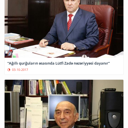
“Ağıllı qurğuların əsasında Lütfi Zadə nəzəriyyəsi dayanır”
03-10-2017