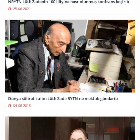
NRYTN Lütfi Zadənin 100 illiyinə həsr olunmuş konfrans keçirib
25-06-2021
Dünya şöhrətli alim Lütfi Zadə RYTN-nə məktub göndərib
04-06-2016