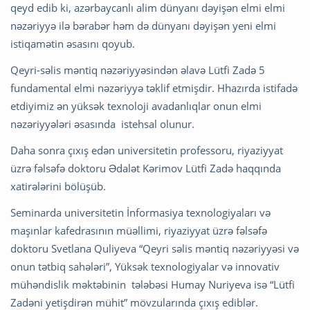
qeyd edib ki, azərbaycanlı alim dünyanı dəyişən elmi elmi
nəzəriyyə ilə bərabər həm də dünyanı dəyişən yeni elmi
istiqamətin əsasını qoyub.
Qeyri-səlis məntiq nəzəriyyəsindən əlavə Lütfi Zadə 5
fundamental elmi nəzəriyyə təklif etmişdir. Hhazırda istifadə
etdiyimiz ən yüksək texnoloji avadanlıqlar onun elmi
nəzəriyyələri əsasında istehsal olunur.
Daha sonra çıxış edən universitetin professoru, riyaziyyat
üzrə fəlsəfə doktoru Ədalət Kərimov Lütfi Zadə haqqında
xatirələrini bölüşüb.
Seminarda universitetin İnformasiya texnologiyaları və
maşınlar kafedrasının müəllimi, riyaziyyat üzrə fəlsəfə
doktoru Svetlana Quliyeva “Qeyri səlis məntiq nəzəriyyəsi və
onun tətbiq sahələri”, Yüksək texnologiyalar və innovativ
mühəndislik məktəbinin tələbəsi Humay Nuriyeva isə “Lütfi
Zadəni yetişdirən mühit” mövzularında çıxış ediblər.