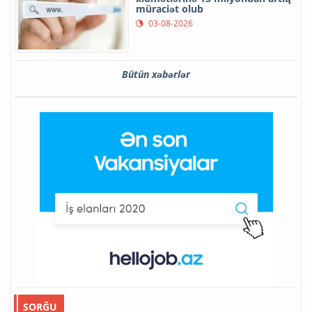
müraciət olub
03-08-2026
Bütün xəbərlər
SORĞU