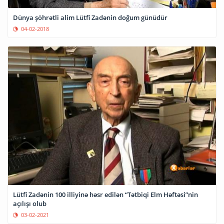
Dünya şöhrətli alim Lütfi Zadənin doğum günüdür
04-02-2018
Lütfi Zadənin 100 illiyinə həsr edilən “Tətbiqi Elm Həftəsi”nin
açılışı olub
03-02-2021