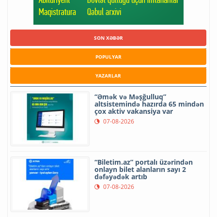
SON XƏBƏR
POPULYAR
YAZARLAR
“Əmək və Məşğulluq”
altsistemində hazırda 65 mindən
çox aktiv vakansiya var
07-08-2026
“Biletim.az” portalı üzərindən
onlayn bilet alanların sayı 2
dəfəyədək artıb
07-08-2026