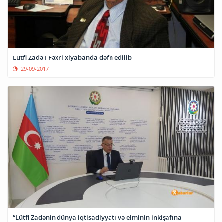
Lütfi Zadə I Fəxri xiyabanda dəfn edilib
29-09-2017
“Lütfi Zadənin dünya iqtisadiyyatı və elminin inkişafına