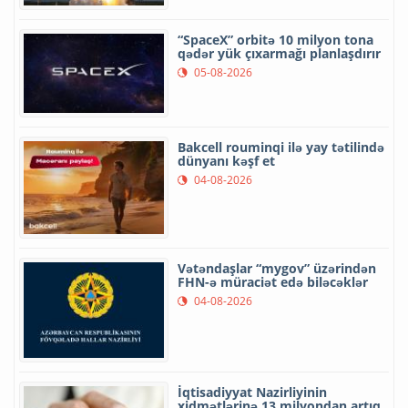
“SpaceX” orbitə 10 milyon tona
qədər yük çıxarmağı planlaşdırır
05-08-2026
Bakcell rouminqi ilə yay tətilində
dünyanı kəşf et
04-08-2026
Vətəndaşlar “mygov” üzərindən
FHN-ə müraciət edə biləcəklər
04-08-2026
İqtisadiyyat Nazirliyinin
xidmətlərinə 13 milyondan artıq