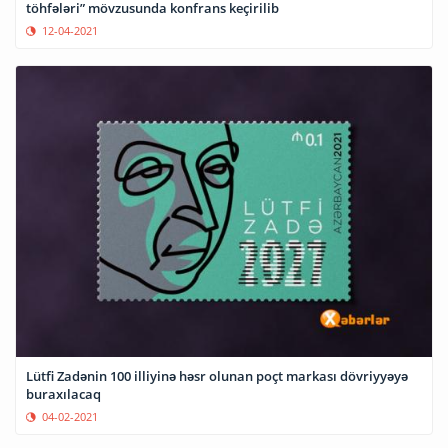
töhfələri” mövzusunda konfrans keçirilib
12-04-2021
Lütfi Zadənin 100 illiyinə həsr olunan poçt markası dövriyyəyə
buraxılacaq
04-02-2021