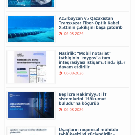
Azərbaycan və Qazaxıstan
Transxəzər Fiber-Optik Kabel
Xəttinin çəkilişini başa çatdırıb
06-08-2026
Nazirlik: “Mobil notariat”
tətbiqinin “mygov”a tam
inteqrasiyası istiqamətində işlər
davam etdirilir
06-08-2026
Beş İcra Hakimiyyəti İT
sistemlərini “Hökumət
buludu”na köçürüb
06-08-2026
Uşaqların rəqəmsal mühitdə
təhlükəsizliyi gücləndirilir -