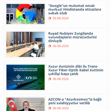
“Google”un məlumat emalı
mərkəzi Hindistanda etirazlara
səbəb olub
06-08-2026
Rəşad Nəbiyev Zəngilanda
vətəndaşların müraciətlərini
dinləyib
06-08-2026
Xəzər dənizinin dibi ilə Trans-
Xəzər Fiber-Optik Kabel Xəttinin
çəkilişi başa çatıb
06-08-2026
AZCON-a "Azərkosmos"la bağlı
yeni səlahiyyətlər verilib
06-08-2026