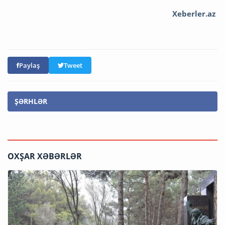
Xeberler.az
Paylaş
Tweet
ŞƏRHLƏR
OXŞAR XƏBƏRLƏR