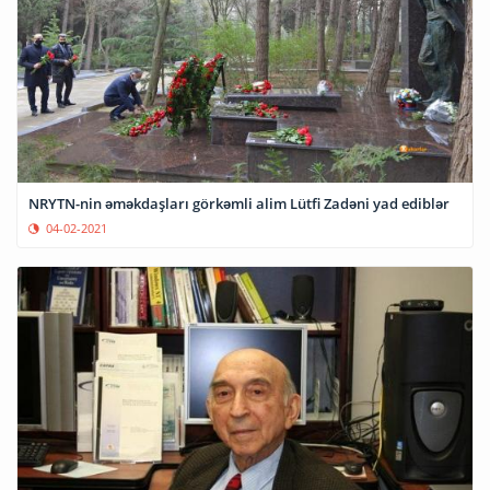
NRYTN-nin əməkdaşları görkəmli alim Lütfi Zadəni yad ediblər
04-02-2021