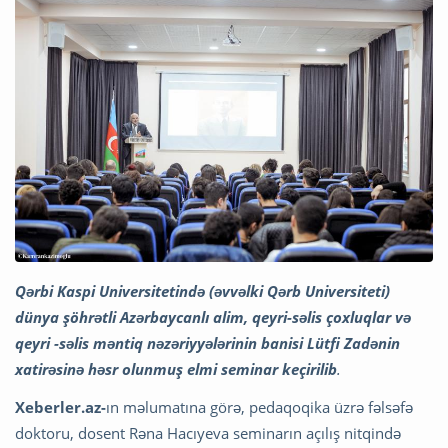
Qərbi Kaspi Universitetində (əvvəlki Qərb Universiteti)
dünya şöhrətli Azərbaycanlı alim, qeyri-səlis çoxluqlar və
qeyri -səlis məntiq nəzəriyyələrinin banisi Lütfi Zadənin
xatirəsinə həsr olunmuş elmi seminar keçirilib
.
Xeberler.az-
ın məlumatına görə, pedaqoqika üzrə fəlsəfə
doktoru, dosent Rəna Hacıyeva seminarın açılış nitqində