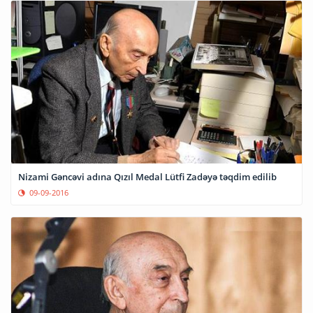
Nizami Gəncəvi adına Qızıl Medal Lütfi Zadəyə təqdim edilib
09-09-2016