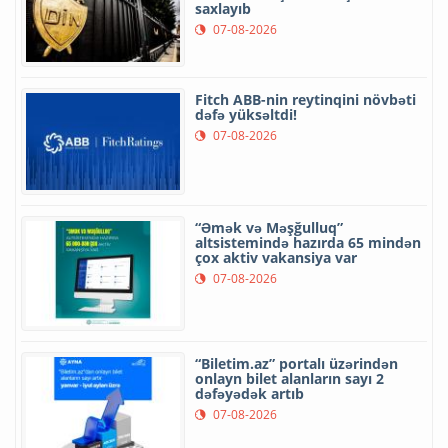
saxlayıb
07-08-2026
Fitch ABB-nin reytinqini növbəti
dəfə yüksəltdi!
07-08-2026
“Əmək və Məşğulluq”
altsistemində hazırda 65 mindən
çox aktiv vakansiya var
07-08-2026
“Biletim.az” portalı üzərindən
onlayn bilet alanların sayı 2
dəfəyədək artıb
07-08-2026