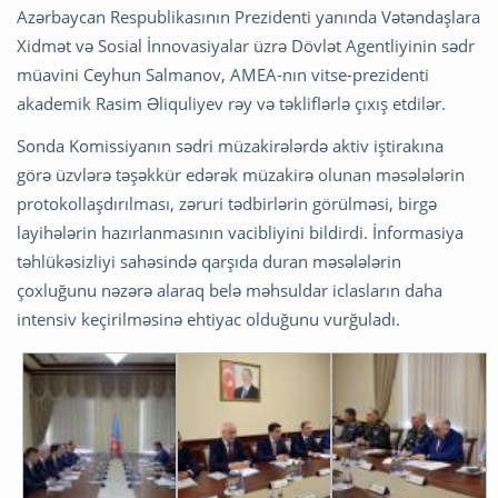
Azərbaycan Respublikasının Prezidenti yanında Vətəndaşlara
Xidmət və Sosial İnnovasiyalar üzrə Dövlət Agentliyinin sədr
müavini Ceyhun Salmanov, AMEA-nın vitse-prezidenti
akademik Rasim Əliquliyev rəy və təkliflərlə çıxış etdilər.
Sonda Komissiyanın sədri müzakirələrdə aktiv iştirakına
görə üzvlərə təşəkkür edərək müzakirə olunan məsələlərin
protokollaşdırılması, zəruri tədbirlərin görülməsi, birgə
layihələrin hazırlanmasının vacibliyini bildirdi. İnformasiya
təhlükəsizliyi sahəsində qarşıda duran məsələlərin
çoxluğunu nəzərə alaraq belə məhsuldar iclasların daha
intensiv keçirilməsinə ehtiyac olduğunu vurğuladı.