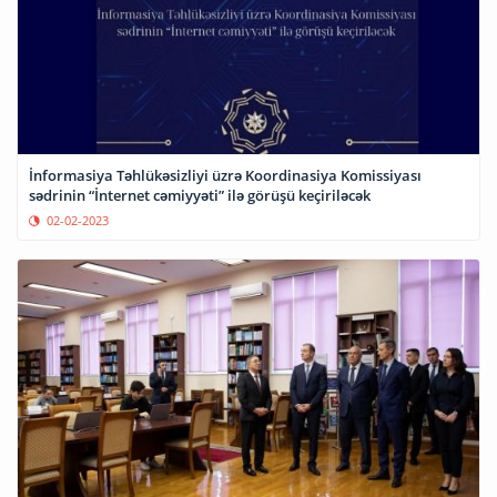
İnformasiya Təhlükəsizliyi üzrə Koordinasiya Komissiyası
sədrinin “İnternet cəmiyyəti” ilə görüşü keçiriləcək
02-02-2023