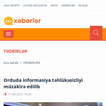
ANA SƏHİFƏ
LAYİHƏ HAQQINDA
ARXİV
XƏBƏRLƏR
ƏLAQƏ
TƏDBİRLƏR
Ana Səhifə
TƏDBİRLƏR
Orduda informasiya təhlükəsizliyi
müzakirə edilib
17-08-2023
10:29