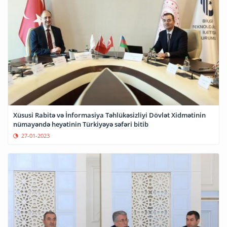
Xüsusi Rabitə və İnformasiya Təhlükəsizliyi Dövlət Xidmətinin
nümayəndə heyətinin Türkiyəyə səfəri bitib
27-01-2023