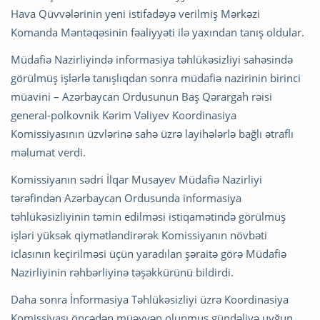
Hava Qüvvələrinin yeni istifadəyə verilmiş Mərkəzi
Komanda Məntəqəsinin fəaliyyəti ilə yaxından tanış oldular.
Müdafiə Nazirliyində informasiya təhlükəsizliyi sahəsində
görülmüş işlərlə tanışlıqdan sonra müdafiə nazirinin birinci
müavini – Azərbaycan Ordusunun Baş Qərargah rəisi
general-polkovnik Kərim Vəliyev Koordinasiya
Komissiyasının üzvlərinə sahə üzrə layihələrlə bağlı ətraflı
məlumat verdi.
Komissiyanın sədri İlqar Musayev Müdafiə Nazirliyi
tərəfindən Azərbaycan Ordusunda informasiya
təhlükəsizliyinin təmin edilməsi istiqamətində görülmüş
işləri yüksək qiymətləndirərək Komissiyanın növbəti
iclasının keçirilməsi üçün yaradılan şəraitə görə Müdafiə
Nazirliyinin rəhbərliyinə təşəkkürünü bildirdi.
Daha sonra İnformasiya Təhlükəsizliyi üzrə Koordinasiya
Komissiyası öncədən müəyyən olunmuş gündəliyə uyğun