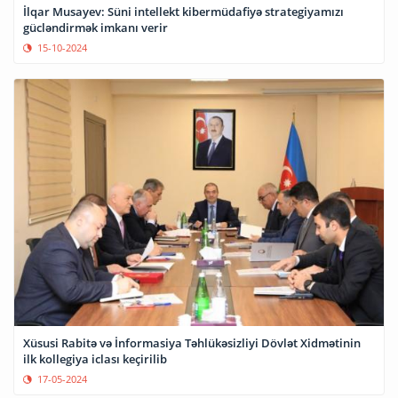
İlqar Musayev: Süni intellekt kibermüdafiyə strategiyamızı
gücləndirmək imkanı verir
15-10-2024
Xüsusi Rabitə və İnformasiya Təhlükəsizliyi Dövlət Xidmətinin
ilk kollegiya iclası keçirilib
17-05-2024