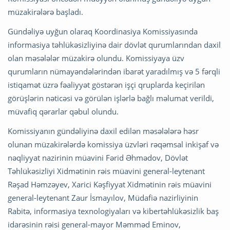
müzakirələrə başladı.
Gündəliyə uyğun olaraq Koordinasiya Komissiyasında
informasiya təhlükəsizliyinə dair dövlət qurumlarından daxil
olan məsələlər müzakirə olundu. Komissiyaya üzv
qurumların nümayəndələrindən ibarət yaradılmış və 5 fərqli
istiqamət üzrə fəaliyyət göstərən işçi qruplarda keçirilən
görüşlərin nəticəsi və görülən işlərlə bağlı məlumat verildi,
müvafiq qərarlar qəbul olundu.
Komissiyanın gündəliyinə daxil edilən məsələlərə həsr
olunan müzakirələrdə komissiya üzvləri rəqəmsal inkişaf və
nəqliyyat nazirinin müavini Fərid Əhmədov, Dövlət
Təhlükəsizliyi Xidmətinin rəis müavini general-leytenant
Rəşad Həmzəyev, Xarici Kəşfiyyat Xidmətinin rəis müavini
general-leytenant Zaur İsmayılov, Müdafiə nazirliyinin
Rabitə, informasiya texnologiyaları və kibertəhlükəsizlik baş
idarəsinin rəisi general-mayor Məmməd Eminov,