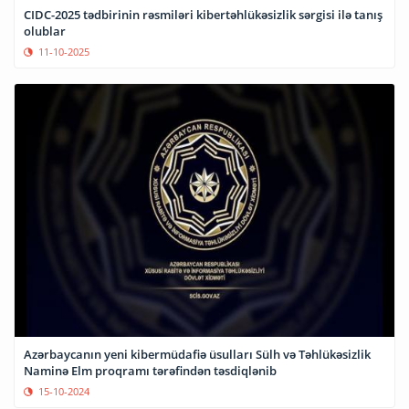
CIDC-2025 tədbirinin rəsmiləri kibertəhlükəsizlik sərgisi ilə tanış
olublar
11-10-2025
Azərbaycanın yeni kibermüdafiə üsulları Sülh və Təhlükəsizlik
Naminə Elm proqramı tərəfindən təsdiqlənib
15-10-2024