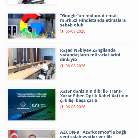
“Google”un məlumat emalı
mərkəzi Hindistanda etirazlara
səbəb olub
06-08-2026
Rəşad Nəbiyev Zəngilanda
vətəndaşların müraciətlərini
dinləyib
06-08-2026
Xəzər dənizinin dibi ilə Trans-
Xəzər Fiber-Optik Kabel Xəttinin
çəkilişi başa çatıb
06-08-2026
AZCON-a "Azərkosmos"la bağlı
yeni səlahiyyətlər verilib