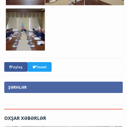
Paylaş
Tweet
ŞƏRHLƏR
OXŞAR XƏBƏRLƏR