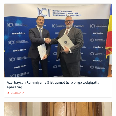
Azərbaycan Rumıniya ilə 8 istiqamət üzrə birgə tədqiqatlar
aparacaq
26-04-2023