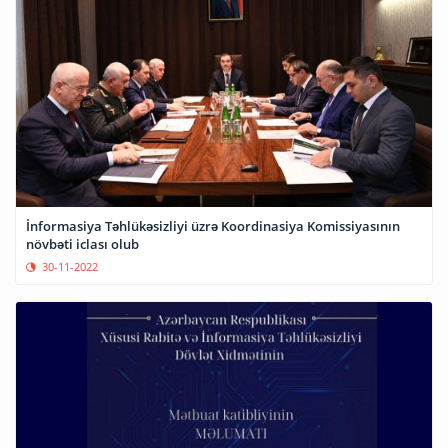
İnformasiya Təhlükəsizliyi üzrə Koordinasiya Komissiyasının
növbəti iclası olub
30-11-2022