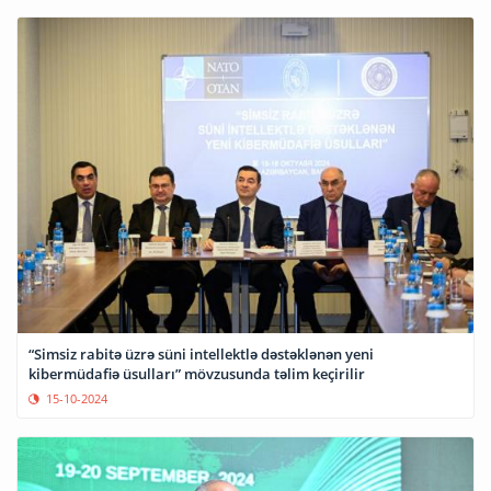
“Simsiz rabitə üzrə süni intellektlə dəstəklənən yeni
kibermüdafiə üsulları” mövzusunda təlim keçirilir
15-10-2024