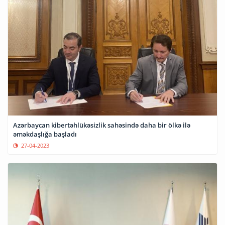
Azərbaycan kibertəhlükəsizlik sahəsində daha bir ölkə ilə
əməkdaşlığa başladı
27-04-2023