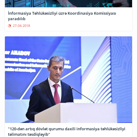
İnformasiya Təhlükəsizliyi üzrə Koordinasiya Komissiyası
yaradılıb
27-04-2018
"120-dən artıq dövlət qurumu daxili informasiya təhlükəsizliyi
təlimatını təsdiqləyib"