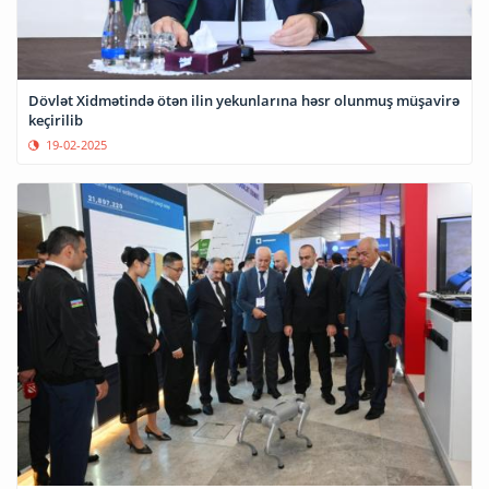
Dövlət Xidmətində ötən ilin yekunlarına həsr olunmuş müşavirə
keçirilib
19-02-2025