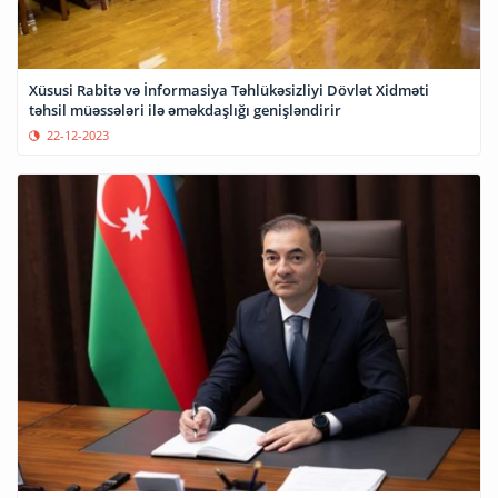
Xüsusi Rabitə və İnformasiya Təhlükəsizliyi Dövlət Xidməti
təhsil müəssələri ilə əməkdaşlığı genişləndirir
22-12-2023