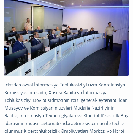
İclasdan əvvəl İnformasiya Təhlükəsizliyi üzrə Koordinasiya
Komissiyasının sədri, Xüsusi Rabitə və İnformasiya
Təhlükəsizliyi Dövlət Xidmətinin rəisi general-leytenant İlqar
Musayev və Komissiyanın üzvləri Müdafiə Nazirliyinin
Rabitə, İnformasiya Texnologiyaları və Kibertəhlükəsizlik Baş
İdarəsinin müasir avtomatik idarəetmə sistemləri ilə təchiz
olunmuş Kibertəhlükəsizlik Əməliyyatları Mərkəzi və Hərbi