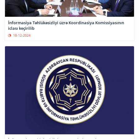
İnformasiya Təhlükəsizliyi üzrə Koordinasiya Komissiyasının
iclası keçirilib
18-12-2024