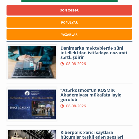
SON XƏBƏR
POPULYAR
YAZARLAR
Danimarka məktəblərdə süni
intellektdən istifadəyə nəzarəti
sərtləşdirir
08-08-2026
“Azərkosmos”un KOSMİK
Akademiyası mükafata layiq
görülüb
08-08-2026
Kiberpolis xarici saytlara
hücumlar təşkil edən şəxsləri