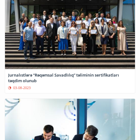
Jurnalıstlərə “Rəqəmsal Savadlılıq” təliminin sertifikatları
təqdim olunub
03-08-2023