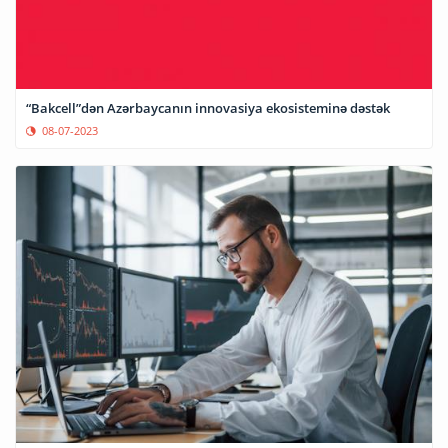
“Bakcell”dən Azərbaycanın innovasiya ekosisteminə dəstək
08-07-2023