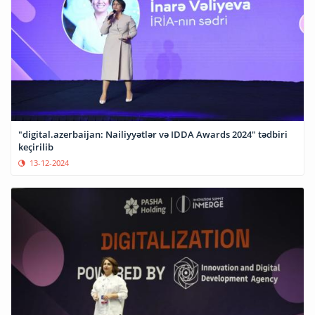
"digital.azerbaijan: Nailiyyətlər və IDDA Awards 2024" tədbiri
keçirilib
13-12-2024