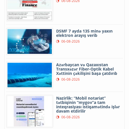
06-08-2026
DSMF 7 ayda 135 minə yaxın
elektron arayış verib
06-08-2026
Azərbaycan və Qazaxıstan
Transxəzər Fiber-Optik Kabel
Xəttinin çəkilişini başa çatdırıb
06-08-2026
Nazirlik: “Mobil notariat”
tətbiqinin “mygov”a tam
inteqrasiyası istiqamətində işlər
davam etdirilir
06-08-2026