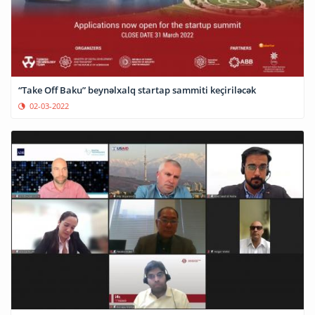
“Take Off Baku” beynəlxalq startap sammiti keçiriləcək
02-03-2022