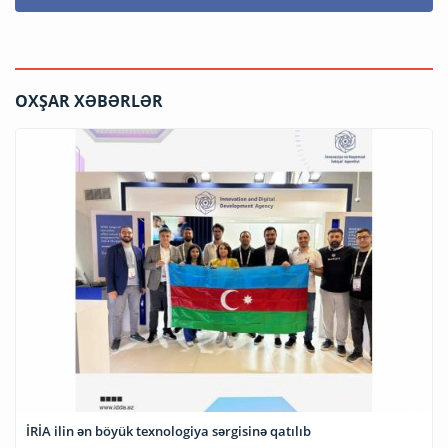
OXŞAR XƏBƏRLƏR
İRİA ilin ən böyük texnologiya sərgisinə qatılıb