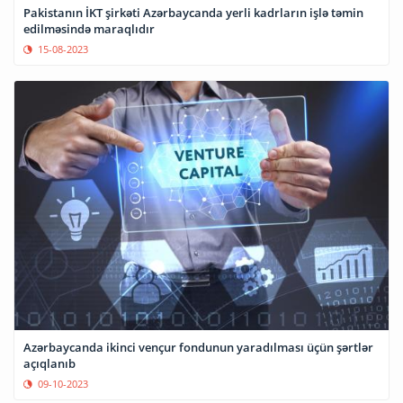
Pakistanın İKT şirkəti Azərbaycanda yerli kadrların işlə təmin
edilməsində maraqlıdır
15-08-2023
Azərbaycanda ikinci vençur fondunun yaradılması üçün şərtlər
açıqlanıb
09-10-2023