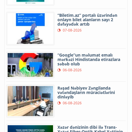
“Biletim.az” portalı üzərindən
onlayn bilet alanların sayı 2
dəfəyədək artıb
07-08-2026
“Google”un məlumat emalı
mərkəzi Hindistanda etirazlara
səbəb olub
06-08-2026
Rəşad Nəbiyev Zəngilanda
vətəndaşların müraciətlərini
dinləyib
06-08-2026
Xəzər dənizinin dibi ilə Trans-
Xəzər Fiber-Optik Kabel Xəttinin