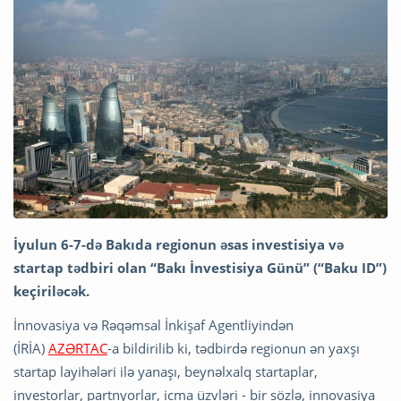
İyulun 6-7-də Bakıda regionun əsas investisiya və
startap tədbiri olan “Bakı İnvestisiya Günü” (“Baku ID”)
keçiriləcək.
İnnovasiya və Rəqəmsal İnkişaf Agentliyindən
(İRİA)
AZƏRTAC
-a bildirilib ki, tədbirdə regionun ən yaxşı
startap layihələri ilə yanaşı, beynəlxalq startaplar,
investorlar, partnyorlar, icma üzvləri - bir sözlə, innovasiya