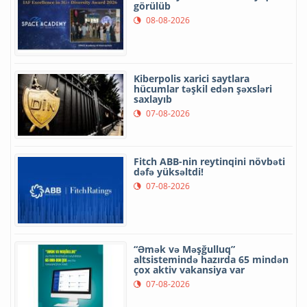
görülüb
08-08-2026
Kiberpolis xarici saytlara
hücumlar təşkil edən şəxsləri
saxlayıb
07-08-2026
Fitch ABB-nin reytinqini növbəti
dəfə yüksəltdi!
07-08-2026
“Əmək və Məşğulluq”
altsistemində hazırda 65 mindən
çox aktiv vakansiya var
07-08-2026