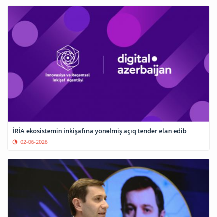
İRİA ekosistemin inkişafına yönəlmiş açıq tender elan edib
02-06-2026