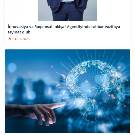
İnnovasiya və Rəqəmsal İnkişaf Agentliyində rəhbər vəzifəyə
təyinat olub
31-05-2023