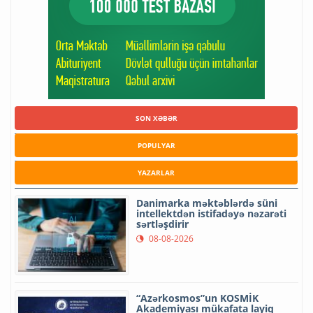
SON XƏBƏR
POPULYAR
YAZARLAR
Danimarka məktəblərdə süni
intellektdən istifadəyə nəzarəti
sərtləşdirir
08-08-2026
“Azərkosmos”un KOSMİK
Akademiyası mükafata layiq