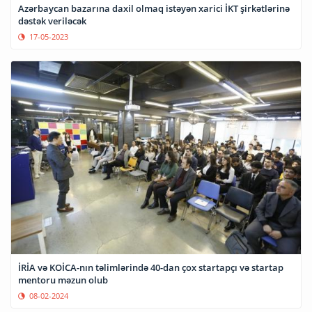
Azərbaycan bazarına daxil olmaq istəyən xarici İKT şirkətlərinə
dəstək veriləcək
17-05-2023
İRİA və KOİCA-nın təlimlərində 40-dan çox startapçı və startap
mentoru məzun olub
08-02-2024