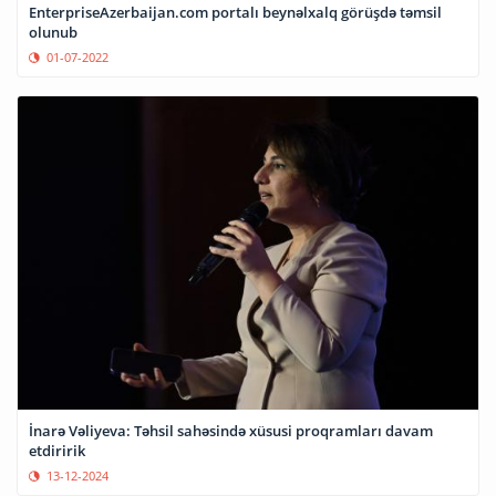
EnterpriseAzerbaijan.com portalı beynəlxalq görüşdə təmsil
olunub
01-07-2022
İnarə Vəliyeva: Təhsil sahəsində xüsusi proqramları davam
etdiririk
13-12-2024