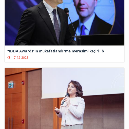
“IDDA Awards”ın mükafatlandırma mərasimi keçirilib
17-12-2025