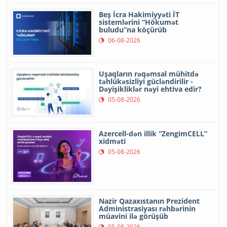
Beş İcra Hakimiyyəti İT
sistemlərini “Hökumət
buludu”na köçürüb
06-08-2026
Uşaqların rəqəmsal mühitdə
təhlükəsizliyi gücləndirilir -
Dəyişikliklər nəyi ehtiva edir?
05-08-2026
Azercell-dən illik “ZengimCELL”
xidməti
05-08-2026
Nazir Qazaxıstanın Prezident
Administrasiyası rəhbərinin
müavini ilə görüşüb
05-08-2026