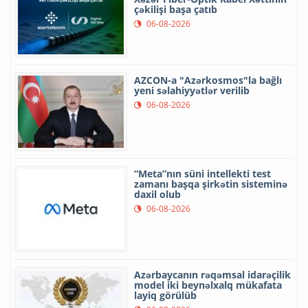
çəkilişi başa çatıb
06-08-2026
AZCON-a "Azərkosmos"la bağlı
yeni səlahiyyətlər verilib
06-08-2026
“Meta”nın süni intellekti test
zamanı başqa şirkətin sisteminə
daxil olub
06-08-2026
Azərbaycanın rəqəmsal idarəçilik
model iki beynəlxalq mükafata
layiq görülüb