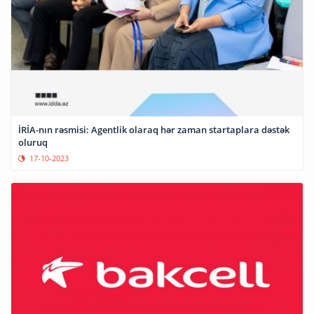
İRİA-nın rəsmisi: Agentlik olaraq hər zaman startaplara dəstək
oluruq
17-10-2023