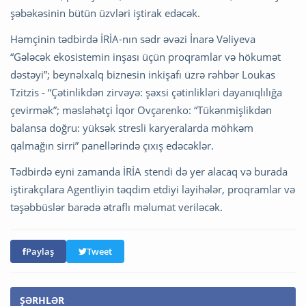
şəbəkəsinin bütün üzvləri iştirak edəcək.
Həmçinin tədbirdə İRİA-nın sədr əvəzi İnarə Vəliyeva
“Gələcək ekosistemin inşası üçün proqramlar və hökumət
dəstəyi”; beynəlxalq biznesin inkişafı üzrə rəhbər Loukas
Tzitzis - “Çətinlikdən zirvəyə: şəxsi çətinlikləri dayanıqlılığa
çevirmək”; məsləhətçi İqor Ovçarenko: “Tükənmişlikdən
balansa doğru: yüksək stresli karyeralarda möhkəm
qalmağın sirri” panellərində çıxış edəcəklər.
Tədbirdə eyni zamanda İRİA stendi də yer alacaq və burada
iştirakçılara Agentliyin təqdim etdiyi layihələr, proqramlar və
təşəbbüslər barədə ətraflı məlumat veriləcək.
Paylaş
Tweet
ŞƏRHLƏR