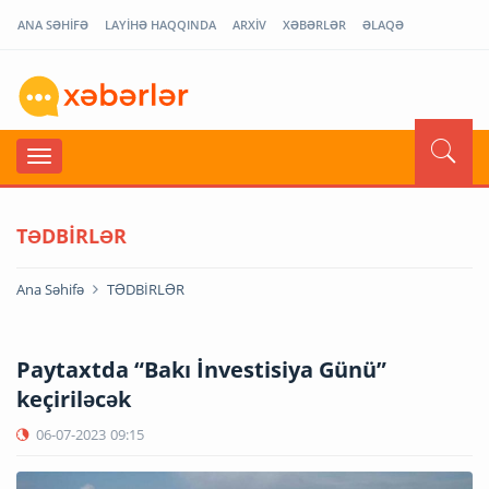
ANA SƏHİFƏ
LAYİHƏ HAQQINDA
ARXİV
XƏBƏRLƏR
ƏLAQƏ
TƏDBİRLƏR
Ana Səhifə
TƏDBİRLƏR
Paytaxtda “Bakı İnvestisiya Günü”
keçiriləcək
06-07-2023
09:15