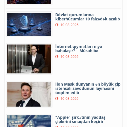
Dövlət qurumlarına
kiberhücumlar 10 faizədək azalıb
10-08-2026
İnternet qiymətləri niyə
bahalaşır? – Müsahibə
10-08-2026
İlon Mask dünyanın ən böyük çip
istehsalı zavodunun layihəsini
təqdim edib
10-08-2026
"Apple" şirkətinin yaddaş
çiplərini sınaqdan keçirir