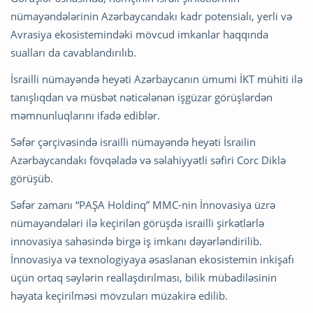
nümayəndələrinin Azərbaycandakı kadr potensialı, yerli və
Avrasiya ekosistemindəki mövcud imkanlar haqqında
sualları da cavablandırılıb.
İsrailli nümayəndə heyəti Azərbaycanın ümumi İKT mühiti ilə
tanışlıqdan və müsbət nəticələnən işgüzar görüşlərdən
məmnunluqlarını ifadə ediblər.
Səfər çərçivəsində israilli nümayəndə heyəti İsrailin
Azərbaycandakı fövqəladə və səlahiyyətli səfiri Corc Diklə
görüşüb.
Səfər zamanı “PAŞA Holdinq” MMC-nin İnnovasiya üzrə
nümayəndələri ilə keçirilən görüşdə israilli şirkətlərlə
innovasiya sahəsində birgə iş imkanı dəyərləndirilib.
İnnovasiya və texnologiyaya əsaslanan ekosistemin inkişafı
üçün ortaq səylərin reallaşdırılması, bilik mübadiləsinin
həyata keçirilməsi mövzuları müzakirə edilib.