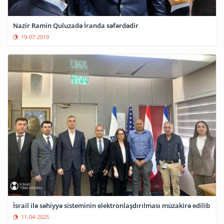
Nazir Ramin Quluzadə İranda səfərdədir
19-07-2019
İsrail ilə səhiyyə sisteminin elektronlaşdırılması müzakirə edilib
11-04-2025