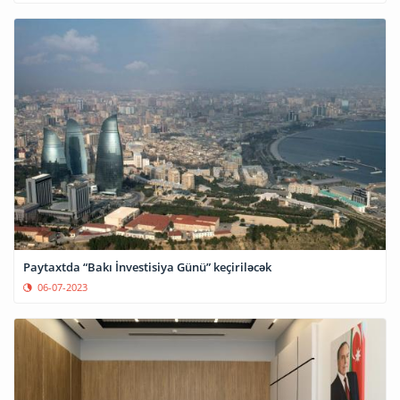
Paytaxtda “Bakı İnvestisiya Günü” keçiriləcək
06-07-2023