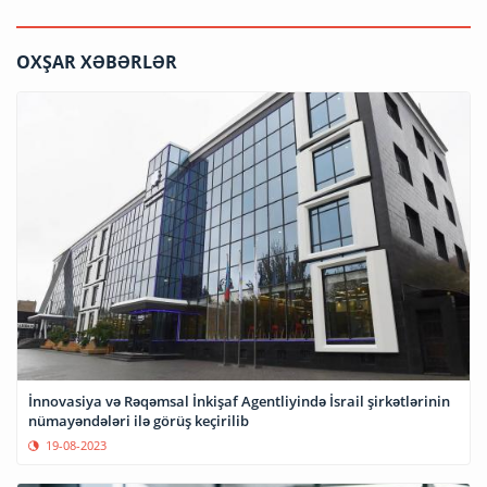
OXŞAR XƏBƏRLƏR
İnnovasiya və Rəqəmsal İnkişaf Agentliyində İsrail şirkətlərinin
nümayəndələri ilə görüş keçirilib
19-08-2023