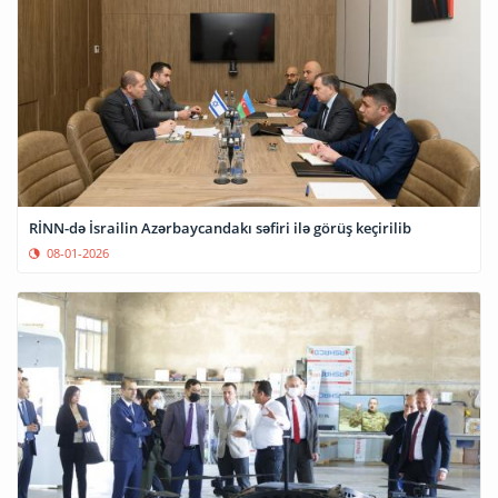
RİNN-də İsrailin Azərbaycandakı səfiri ilə görüş keçirilib
08-01-2026