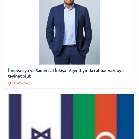
İnnovasiya və Rəqəmsal İnkişaf Agentliyində rəhbər vəzifəyə
təyinat olub
31-05-2023