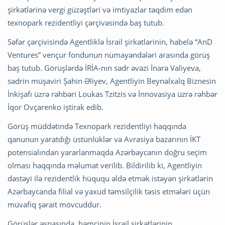
şirkətlərinə vergi güzəştləri və imtiyazlar təqdim edən
texnopark rezidentliyi çərçivəsində baş tutub.
Səfər çərçivisində Agentliklə İsrail şirkətlərinin, habelə “AnD
Ventures” vençur fondunun nümayəndələri arasında görüş
baş tutub. Görüşlərdə İRİA-nın sədr əvəzi İnarə Valiyeva,
sədrin müşaviri Şahin Əliyev, Agentliyin Beynəlxalq Biznesin
İnkişafı üzrə rəhbəri Loukas Tzitzis və İnnovasiya üzrə rəhbər
İqor Ovçarenko iştirak edib.
Görüş müddətində Texnopark rezidentliyi haqqında
qanunun yaratdığı üstünlüklər və Avrasiya bazarının İKT
potensialından yararlanmaqda Azərbaycanın doğru seçim
olması haqqında məlumat verilib. Bildirilib ki, Agentliyin
dəstəyi ilə rezidentlik hüququ əldə etmək istəyən şirkətlərin
Azərbaycanda filial və yaxud təmsilçilik təsis etmələri üçün
müvafiq şərait mövcuddur.
Görüşlər əsnasında, həmçinin İsrail şirkətlərinin