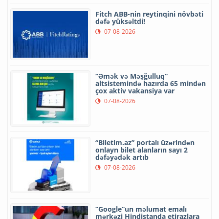
Fitch ABB-nin reytinqini növbəti
dəfə yüksəltdi!
07-08-2026
“Əmək və Məşğulluq”
altsistemində hazırda 65 mindən
çox aktiv vakansiya var
07-08-2026
“Biletim.az” portalı üzərindən
onlayn bilet alanların sayı 2
dəfəyədək artıb
07-08-2026
“Google”un məlumat emalı
mərkəzi Hindistanda etirazlara