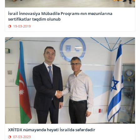
İsrail İnnovasiya Mübadilə Proqramı-nın məzunlarına
sertifikatlar təqdim olunub
19-03-2019
XRİTDX nümayəndə heyəti İsraildə səfərdədir
07-03-2023