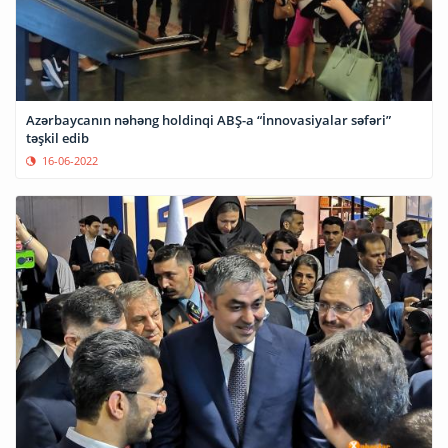
Azərbaycanın nəhəng holdinqi ABŞ-a “İnnovasiyalar səfəri”
təşkil edib
16-06-2022