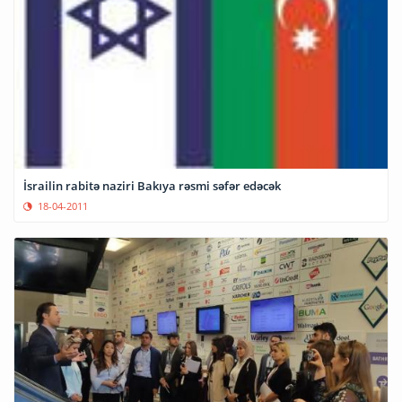
İsrailin rabitə naziri Bakıya rəsmi səfər edəcək
18-04-2011