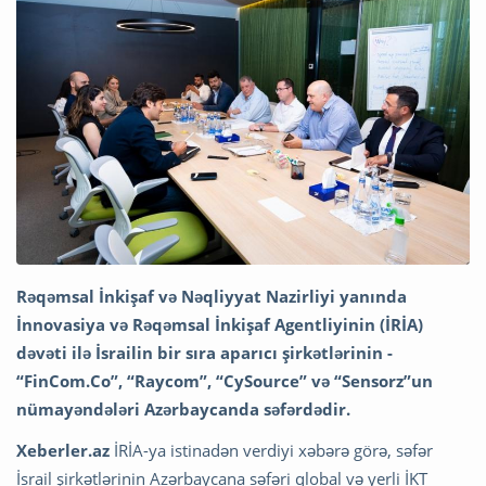
Rəqəmsal İnkişaf və Nəqliyyat Nazirliyi yanında
İnnovasiya və Rəqəmsal İnkişaf Agentliyinin (İRİA)
dəvəti ilə İsrailin bir sıra aparıcı şirkətlərinin -
“FinCom.Co”, “Raycom”, “CySource” və “Sensorz”un
nümayəndələri Azərbaycanda səfərdədir.
Xeberler.az
İRİA-ya istinadən verdiyi xəbərə görə, səfər
İsrail şirkətlərinin Azərbaycana səfəri qlobal və yerli İKT