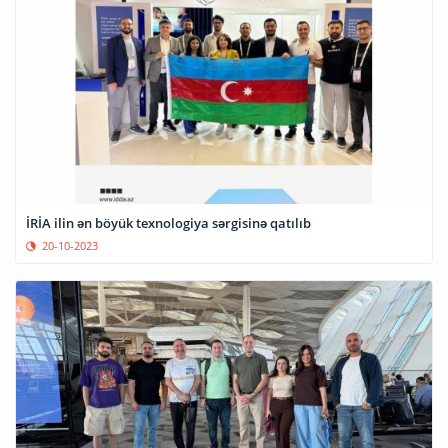
İRİA ilin ən böyük texnologiya sərgisinə qatılıb
20-10-2023