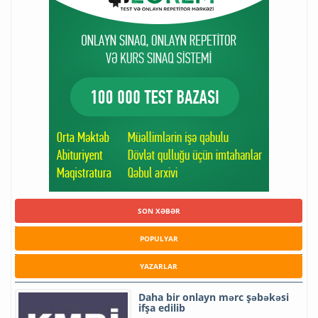
SON XƏBƏR
POPULYAR
YAZARLAR
Daha bir onlayn mərc şəbəkəsi
ifşa edilib