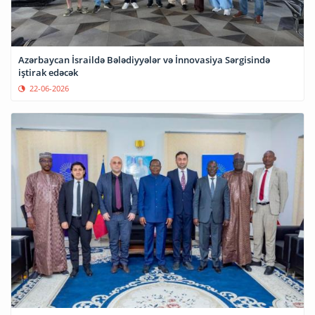
Azərbaycan İsraildə Bələdiyyələr və İnnovasiya Sərgisində
iştirak edəcək
22-06-2026