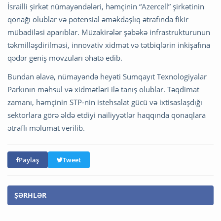
İsrailli şirkət nümayəndələri, həmçinin “Azercell” şirkətinin
qonağı olublar və potensial əməkdaşlıq ətrafında fikir
mübadiləsi aparıblar. Müzakirələr şəbəkə infrastrukturunun
təkmilləşdirilməsi, innovativ xidmət və tətbiqlərin inkişafına
qədər geniş mövzuları əhatə edib.
Bundan əlavə, nümayəndə heyəti Sumqayıt Texnologiyalar
Parkının məhsul və xidmətləri ilə tanış olublar. Təqdimat
zamanı, həmçinin STP-nin istehsalat gücü və ixtisaslaşdığı
sektorlara görə əldə etdiyi nailiyyətlər haqqında qonaqlara
ətraflı məlumat verilib.
Paylaş
Tweet
ŞƏRHLƏR