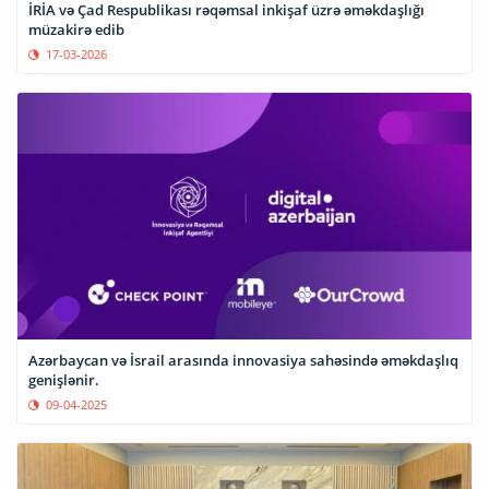
İRİA və Çad Respublikası rəqəmsal inkişaf üzrə əməkdaşlığı
müzakirə edib
17-03-2026
Azərbaycan və İsrail arasında innovasiya sahəsində əməkdaşlıq
genişlənir.
09-04-2025