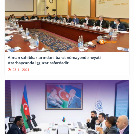
Alman sahibkarlarından ibarət nümayəndə heyəti
Azərbaycanda işgüzar səfərdədir
23-11-2021