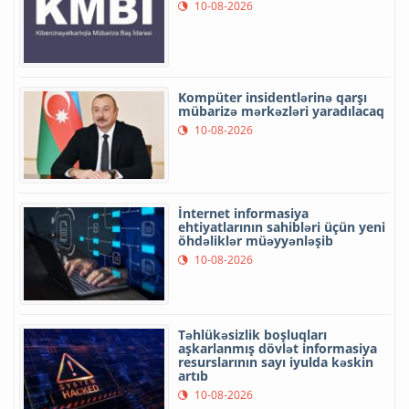
10-08-2026
Kompüter insidentlərinə qarşı
mübarizə mərkəzləri yaradılacaq
10-08-2026
İnternet informasiya
ehtiyatlarının sahibləri üçün yeni
öhdəliklər müəyyənləşib
10-08-2026
Təhlükəsizlik boşluqları
aşkarlanmış dövlət informasiya
resurslarının sayı iyulda kəskin
artıb
10-08-2026