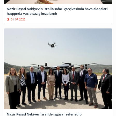
Nazir Rəşad Nəbiyevin İsrailə səfəri çərçivəsində hava əlaqələri
haqqında vacib saziş imzalanıb
01-07-2022
Nazir Rəşad Nəbiyev İsraildə işgüzar səfər edib