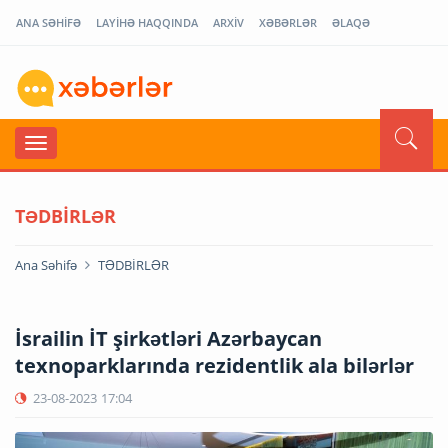
ANA SƏHİFƏ
LAYİHƏ HAQQINDA
ARXİV
XƏBƏRLƏR
ƏLAQƏ
TƏDBİRLƏR
Ana Səhifə
TƏDBİRLƏR
İsrailin İT şirkətləri Azərbaycan
texnoparklarında rezidentlik ala bilərlər
23-08-2023
17:04