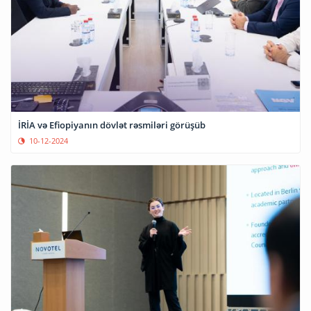
İRİA və Efiopiyanın dövlət rəsmiləri görüşüb
10-12-2024