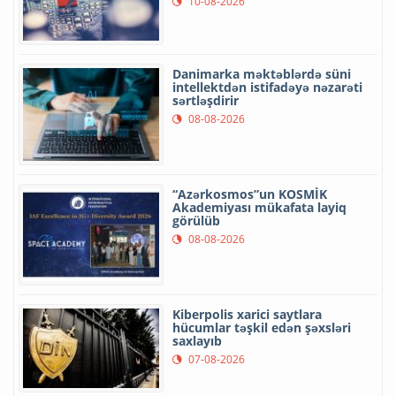
10-08-2026
Danimarka məktəblərdə süni
intellektdən istifadəyə nəzarəti
sərtləşdirir
08-08-2026
“Azərkosmos”un KOSMİK
Akademiyası mükafata layiq
görülüb
08-08-2026
Kiberpolis xarici saytlara
hücumlar təşkil edən şəxsləri
saxlayıb
07-08-2026