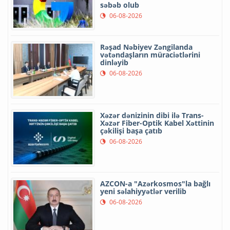
səbəb olub
06-08-2026
Rəşad Nəbiyev Zəngilanda
vətəndaşların müraciətlərini
dinləyib
06-08-2026
Xəzər dənizinin dibi ilə Trans-
Xəzər Fiber-Optik Kabel Xəttinin
çəkilişi başa çatıb
06-08-2026
AZCON-a "Azərkosmos"la bağlı
yeni səlahiyyətlər verilib
06-08-2026